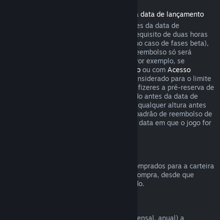
Reembolsos de jogos comprados antes da data de lançamento
Quando se compra um jogo no Steam antes da data de
lançamento, aplica-se imediatamente o requisito de duas horas
de uso para pedir um reembolso (exceto no caso de fases beta),
mas o período de 14 dias para pedir um reembolso só será
contado a partir da data de lançamento. Por exemplo, se
comprares um jogo em
Acesso Antecipado
ou com
Acesso
Avançado
, qualquer tempo de uso será considerado para o limite
de duas horas ao pedir um reembolso. Se fizeres a pré-reserva de
um jogo no Steam que não pode ser jogado antes da data de
lançamento, podes pedir um reembolso a qualquer altura antes
do lançamento desse produto. As regras padrão de reembolso de
14 dias/duas horas aplicam-se a partir da data em que o jogo for
lançado.
Reembolsos da Carteira Steam
Podes pedir um reembolso para fundos comprados para a carteira
Steam dentro de 14 dias após a data de compra, desde que
nenhum desses fundos tenha sido utilizado.
Assinaturas renováveis
O Steam oferece acesso periódico (ex.: mensal, anual) a