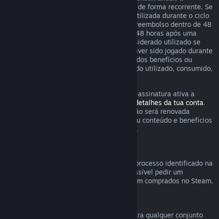
determinados conteúdos e serviços, pago de forma recorrente. Se
uma assinatura renovável não tiver sido utilizada durante o ciclo
de cobrança corrente, podes solicitar um reembolso dentro de 48
horas após a compra inicial ou dentro de 48 horas após uma
renovação automática. O conteúdo é considerado utilizado se
algum dos jogos incluídos na assinatura tiver sido jogado durante
o ciclo de cobrança corrente ou se algum dos benefícios ou
descontos incluídos na assinatura tiver sido utilizado, consumido,
modificado ou transferido.
Tem em atenção que podes cancelar uma assinatura ativa a
qualquer momento através da
página de detalhes da tua conta
.
Uma vez cancelada, a tua assinatura já não será renovada
automaticamente mas terás acesso ao seu conteúdo e benefícios
até ao final do ciclo de cobrança corrente.
Hardware Steam
Dentro do período aplicável e através do processo identificado na
Política de Reembolso de Hardware
, é possível pedir um
reembolso de hardware e acessórios Steam comprados no Steam.
Reembolsos para conjuntos
Podes receber um reembolso completo para qualquer conjunto