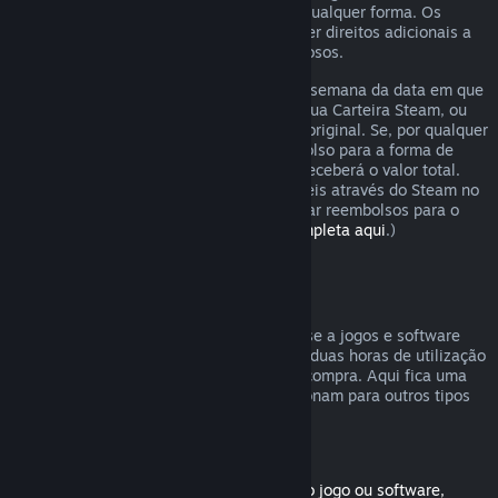
analisaremos o pedido de reembolso de qualquer forma. Os
consumidores em certas regiões podem ter direitos adicionais a
um reembolso em casos de jogos defeituosos.
O reembolso será emitido dentro de uma semana da data em que
foi aprovado. Receberás o reembolso na tua Carteira Steam, ou
diretamente para a forma de pagamento original. Se, por qualquer
razão, o Steam não puder emitir o reembolso para a forma de
pagamento inicial, a tua Carteira Steam receberá o valor total.
(Algumas formas de pagamento disponíveis através do Steam no
teu país podem não ser capazes de efetuar reembolsos para o
método de compra original.
Vê a lista completa aqui
.)
Reembolsos válidos
A oferta de reembolsos do Steam aplica-se a jogos e software
comprados na loja Steam, com menos de duas horas de utilização
e vale até duas semanas após a data de compra. Aqui fica uma
visão geral de como os reembolsos funcionam para outros tipos
de compras.
Reembolsos para conteúdo transferível
(Produtos da loja Steam usados com outro jogo ou software,