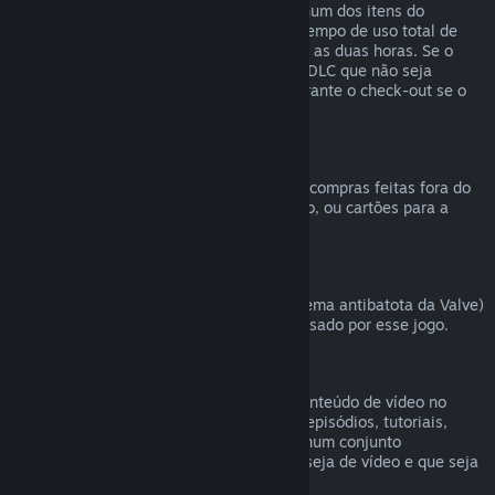
comprado na Loja Steam, desde que nenhum dos itens do
conjunto tenha sido transferido, e que o tempo de uso total de
todos os itens do conjunto não ultrapasse as duas horas. Se o
conjunto contiver um item de um jogo ou DLC que não seja
reembolsável, o Steam irá informar-te durante o check-out se o
conjunto inteiro é reembolsável.
Compras efetuadas fora do Steam
A Valve não pode emitir reembolsos para compras feitas fora do
Steam (como CD Keys, códigos de produto, ou cartões para a
Carteira Steam comprados noutras lojas).
Banimentos pelo VAC
Caso tenhas sido banido pelo VAC (o sistema antibatota da Valve)
num jogo, perdes o direito de ser reembolsado por esse jogo.
Conteúdo de vídeo
Não podemos efetuar reembolsos para conteúdo de vídeo no
Steam (filmes, curtas-metragens, séries, episódios, tutoriais,
etc.), a não ser que o vídeo seja vendido num conjunto
juntamente com outro conteúdo que não seja de vídeo e que seja
válido para reembolso.