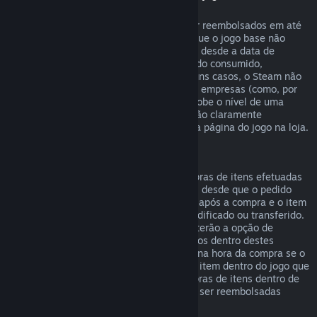
"DLC")
DLCs comprados na loja Steam podem ser reembolsados em até
14 dias após a data de compra, e desde que o jogo base não
tenha sido jogado por mais de duas horas desde a data de
compra do DLC, e que o DLC não tenha sido consumido,
modificado ou trocado. Nota que, em alguns casos, o Steam não
poderá reembolsar alguns DLCs de outras empresas (como, por
exemplo, um DLC que irreversivelmente sobe o nível de uma
personagem no jogo). Estas exceções serão claramente
apresentadas como não-reembolsáveis na página do jogo na loja.
Reembolsos para compras em jogos
O Steam oferecerá reembolsos para compras de itens efetuadas
dentro de jogos desenvolvidos pela Valve, desde que o pedido
seja efetuado num prazo de até 48 horas após a compra e o item
não tenha sido entretanto consumido, modificado ou transferido.
Developers de jogos de outras empresas terão a opção de
permitir reembolsos para compras em jogos dentro destes
mesmos termos. O Steam irá informar-te na hora da compra se o
developer do jogo permite reembolsos no item dentro do jogo que
estiveres a comprar. Caso contrário, compras de itens dentro de
jogos que não sejam da Valve não podem ser reembolsadas
através do Steam.