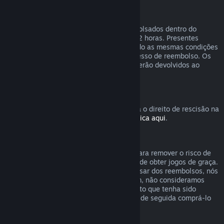
Reembolsos para presentes
Presentes não ativados podem ser reembolsados dentro do
período de reembolso normal de 14 dias/2 horas. Presentes
ativados podem ser reembolsados segundo as mesmas condições
se o recipiente do presente iniciar o processo de reembolso. Os
fundos usados para comprar o presente serão devolvidos ao
comprador original.
Direito de rescisão da UE
Para uma explicação sobre como funciona o direito de rescisão na
União Europeia para clientes do Steam,
clica aqui
.
Abuso
O sistema de reembolsos foi concebido para remover o risco de
compra no Steam – não como uma forma de obter jogos de graça.
Caso se torne aparente que estejas a abusar dos reembolsos, nós
poderemos parar de te oferecê-los. Porém, não consideramos
abuso pedir um reembolso para um produto que tenha sido
comprado logo antes de uma promoção e de seguida comprá-lo
novamente com desconto.