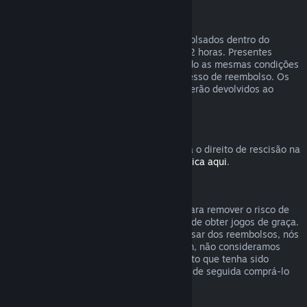
Reembolsos para presentes
Presentes não ativados podem ser reembolsados dentro do
período de reembolso normal de 14 dias/2 horas. Presentes
ativados podem ser reembolsados segundo as mesmas condições
se o recipiente do presente iniciar o processo de reembolso. Os
fundos usados para comprar o presente serão devolvidos ao
comprador original.
Direito de rescisão da UE
Para uma explicação sobre como funciona o direito de rescisão na
União Europeia para clientes do Steam,
clica aqui
.
Abuso
O sistema de reembolsos foi concebido para remover o risco de
compra no Steam – não como uma forma de obter jogos de graça.
Caso se torne aparente que estejas a abusar dos reembolsos, nós
poderemos parar de te oferecê-los. Porém, não consideramos
abuso pedir um reembolso para um produto que tenha sido
comprado logo antes de uma promoção e de seguida comprá-lo
novamente com desconto.