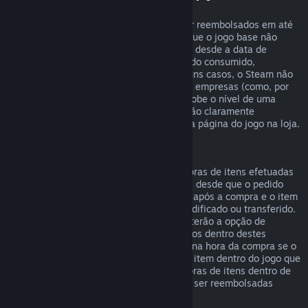
"DLC")
DLCs comprados na loja Steam podem ser reembolsados em até
14 dias após a data de compra, e desde que o jogo base não
tenha sido jogado por mais de duas horas desde a data de
compra do DLC, e que o DLC não tenha sido consumido,
modificado ou trocado. Nota que, em alguns casos, o Steam não
poderá reembolsar alguns DLCs de outras empresas (como, por
exemplo, um DLC que irreversivelmente sobe o nível de uma
personagem no jogo). Estas exceções serão claramente
apresentadas como não-reembolsáveis na página do jogo na loja.
Reembolsos para compras em jogos
O Steam oferecerá reembolsos para compras de itens efetuadas
dentro de jogos desenvolvidos pela Valve, desde que o pedido
seja efetuado num prazo de até 48 horas após a compra e o item
não tenha sido entretanto consumido, modificado ou transferido.
Developers de jogos de outras empresas terão a opção de
permitir reembolsos para compras em jogos dentro destes
mesmos termos. O Steam irá informar-te na hora da compra se o
developer do jogo permite reembolsos no item dentro do jogo que
estiveres a comprar. Caso contrário, compras de itens dentro de
jogos que não sejam da Valve não podem ser reembolsadas
através do Steam.