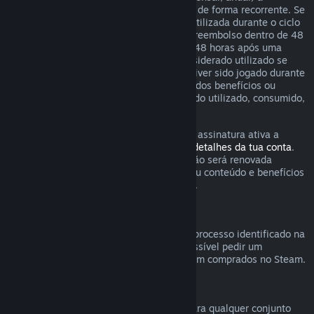
determinados conteúdos e serviços, pago de forma recorrente. Se
uma assinatura renovável não tiver sido utilizada durante o ciclo
de cobrança corrente, podes solicitar um reembolso dentro de 48
horas após a compra inicial ou dentro de 48 horas após uma
renovação automática. O conteúdo é considerado utilizado se
algum dos jogos incluídos na assinatura tiver sido jogado durante
o ciclo de cobrança corrente ou se algum dos benefícios ou
descontos incluídos na assinatura tiver sido utilizado, consumido,
modificado ou transferido.
Tem em atenção que podes cancelar uma assinatura ativa a
qualquer momento através da
página de detalhes da tua conta
.
Uma vez cancelada, a tua assinatura já não será renovada
automaticamente mas terás acesso ao seu conteúdo e benefícios
até ao final do ciclo de cobrança corrente.
Hardware Steam
Dentro do período aplicável e através do processo identificado na
Política de Reembolso de Hardware
, é possível pedir um
reembolso de hardware e acessórios Steam comprados no Steam.
Reembolsos para conjuntos
Podes receber um reembolso completo para qualquer conjunto