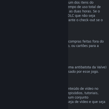
comprado na Loja Steam, desde que nenhum dos itens do
conjunto tenha sido transferido, e que o tempo de uso total de
todos os itens do conjunto não ultrapasse as duas horas. Se o
conjunto contiver um item de um jogo ou DLC que não seja
reembolsável, o Steam irá informar-te durante o check-out se o
conjunto inteiro é reembolsável.
Compras efetuadas fora do Steam
A Valve não pode emitir reembolsos para compras feitas fora do
Steam (como CD Keys, códigos de produto, ou cartões para a
Carteira Steam comprados noutras lojas).
Banimentos pelo VAC
Caso tenhas sido banido pelo VAC (o sistema antibatota da Valve)
num jogo, perdes o direito de ser reembolsado por esse jogo.
Conteúdo de vídeo
Não podemos efetuar reembolsos para conteúdo de vídeo no
Steam (filmes, curtas-metragens, séries, episódios, tutoriais,
etc.), a não ser que o vídeo seja vendido num conjunto
juntamente com outro conteúdo que não seja de vídeo e que seja
válido para reembolso.