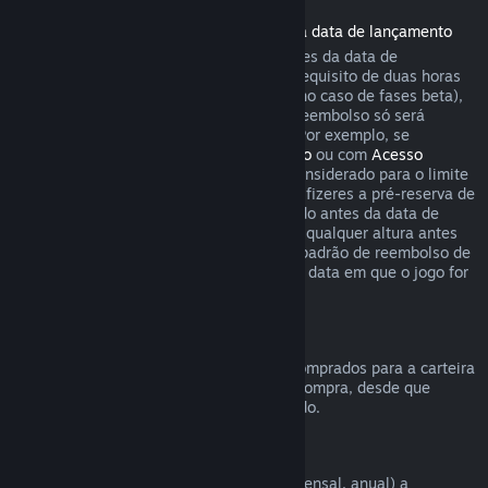
Reembolsos de jogos comprados antes da data de lançamento
Quando se compra um jogo no Steam antes da data de
lançamento, aplica-se imediatamente o requisito de duas horas
de uso para pedir um reembolso (exceto no caso de fases beta),
mas o período de 14 dias para pedir um reembolso só será
contado a partir da data de lançamento. Por exemplo, se
comprares um jogo em
Acesso Antecipado
ou com
Acesso
Avançado
, qualquer tempo de uso será considerado para o limite
de duas horas ao pedir um reembolso. Se fizeres a pré-reserva de
um jogo no Steam que não pode ser jogado antes da data de
lançamento, podes pedir um reembolso a qualquer altura antes
do lançamento desse produto. As regras padrão de reembolso de
14 dias/duas horas aplicam-se a partir da data em que o jogo for
lançado.
Reembolsos da Carteira Steam
Podes pedir um reembolso para fundos comprados para a carteira
Steam dentro de 14 dias após a data de compra, desde que
nenhum desses fundos tenha sido utilizado.
Assinaturas renováveis
O Steam oferece acesso periódico (ex.: mensal, anual) a