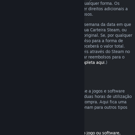
analisaremos o pedido de reembolso de qualquer forma. Os
consumidores em certas regiões podem ter direitos adicionais a
um reembolso em casos de jogos defeituosos.
O reembolso será emitido dentro de uma semana da data em que
foi aprovado. Receberás o reembolso na tua Carteira Steam, ou
diretamente para a forma de pagamento original. Se, por qualquer
razão, o Steam não puder emitir o reembolso para a forma de
pagamento inicial, a tua Carteira Steam receberá o valor total.
(Algumas formas de pagamento disponíveis através do Steam no
teu país podem não ser capazes de efetuar reembolsos para o
método de compra original.
Vê a lista completa aqui
.)
Reembolsos válidos
A oferta de reembolsos do Steam aplica-se a jogos e software
comprados na loja Steam, com menos de duas horas de utilização
e vale até duas semanas após a data de compra. Aqui fica uma
visão geral de como os reembolsos funcionam para outros tipos
de compras.
Reembolsos para conteúdo transferível
(Produtos da loja Steam usados com outro jogo ou software,