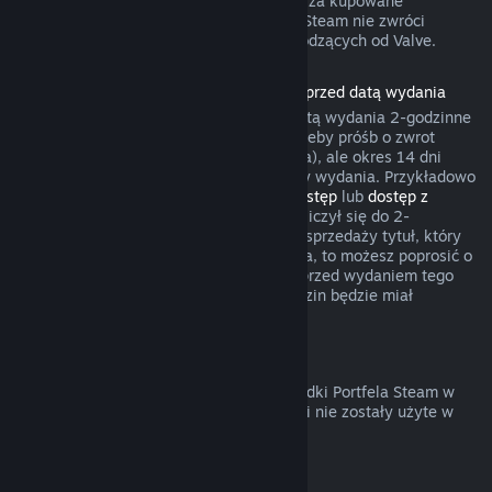
gry umożliwił żądania zwrotów pieniędzy za kupowane
przedmioty. W pozostałych przypadkach Steam nie zwróci
pieniędzy za transakcje w grach niepochodzących od Valve.
Zwroty pieniędzy za produkty zakupione przed datą wydania
Przy zakupie produktu na Steam przed datą wydania 2-godzinne
okno czasu gry będzie liczyło się na potrzeby próśb o zwrot
pieniędzy (z wyjątkiem testów wersji beta), ale okres 14 dni
będzie miał zastosowanie dopiero od daty wydania. Przykładowo
jeśli kupisz grę, która oferuje
wczesny dostęp
lub
dostęp z
wyprzedzeniem
, wszelki czas gry będzie liczył się do 2-
godzinnego limitu. Jeśli zakupisz w przedsprzedaży tytuł, który
nie jest grywalny przed jego datą wydania, to możesz poprosić o
zwrot pieniędzy w dowolnym momencie przed wydaniem tego
tytułu, a standardowy okres 14 dni/2 godzin będzie miał
zastosowanie od daty wydania gry.
Zwroty pieniędzy z Portfela Steam
Możesz poprosić o zwrot pieniędzy za środki Portfela Steam w
ciągu 14 dni od ich zakupu na Steam, jeśli nie zostały użyte w
jakikolwiek sposób.
Odnawialne subskrypcje