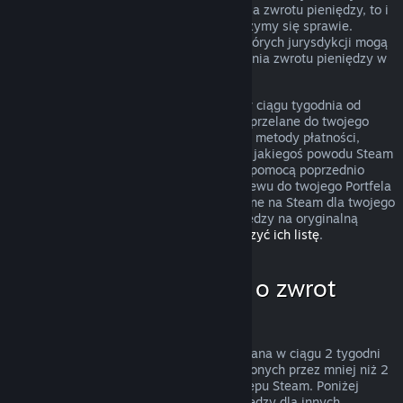
przypadek nie podlega zasadom uzyskania zwrotu pieniędzy, to i
tak możesz o niego poprosić, a my przyjrzymy się sprawie.
Konsumenci zamieszkujący obszary niektórych jurysdykcji mogą
mieć dodatkowe prawa dotyczące uzyskania zwrotu pieniędzy w
przypadku, gdy gra jest wadliwa.
Zwrócimy ci całkowitą kwotę pieniężną w ciągu tygodnia od
zatwierdzenia zwrotu. Pieniądze zostaną przelane do twojego
Portfela Steam lub przy pomocy tej samej metody płatności,
której użyto do dokonania zakupu. Jeśli z jakiegoś powodu Steam
nie będzie w stanie zwrócić pieniędzy za pomocą poprzednio
użytej metody płatności, dokonamy przelewu do twojego Portfela
Steam. Niektóre metody płatności dostępne na Steam dla twojego
kraju mogą nie wspierać zwracania pieniędzy na oryginalną
metodę płatności.
Kliknij tutaj, aby zobaczyć ich listę
.
Kiedy można poprosić o zwrot
pieniędzy
Oferta zwrotu pieniędzy na Steam, dokonana w ciągu 2 tygodni
od daty zakupu i dla produktów uruchomionych przez mniej niż 2
godziny, dotyczy gier i programów ze Sklepu Steam. Poniżej
znajduje się opis działania zwrotów pieniędzy dla innych