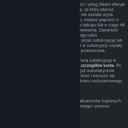
W przypadku niektórego rodzaju zawartości i usług Steam oferuje
okresowy (comiesięczny, coroczny) dostęp, za który płacisz
cyklicznie. Jeżeli odnawialna subskrypcja nie została użyta
podczas obecnego okresu rozliczeniowego, możesz poprosić o
zwrot w ciągu 48 godzin od początkowego zakupu lub w ciągu 48
godzin od dowolnego automatycznego odnowienia. Zawartość
uznaje się za użytą, jeżeli podczas obecnego cyklu
rozliczeniowego grano w gry obejmowane przez subskrypcję lub
jeżeli wszelkie korzyści lub zniżki zawarte w subskrypcji zostały
użyte, wykorzystane, zmodyfikowane lub przeniesione.
Pamiętaj o tym, że możesz anulować aktywną subskrypcję w
dowolnym czasie, przechodząc do
swoich szczegółów konta
. Po
anulowaniu twoja subskrypcja nie będzie już automatycznie
odnawiana, ale uzyskasz dostęp do zawartości i korzyści tej
subskrypcji do końca twojego obecnego okresu rozliczeniowego.
Sprzęt Steam
Możesz poprosić o zwrot sprzętu Steam i akcesoriów kupionych
poprzez Steam w obrębie przedziału czasowego i procesu
określonego w
Polityce zwrotów sprzętu
.
Zwroty pieniędzy za zestawy