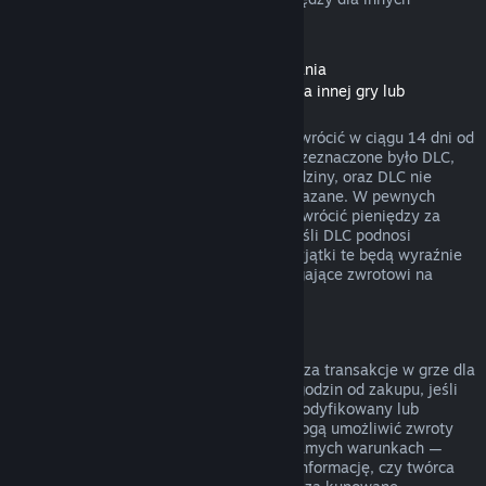
rodzajów zakupów.
Zwroty pieniędzy dla zawartości do pobrania
(zawartości ze Sklepu Steam dostępnej dla innej gry lub
programu, „DLC”)
DLC zakupione w Sklepie Steam można zwrócić w ciągu 14 dni od
daty zakupu, jeśli produkt, dla którego przeznaczone było DLC,
był uruchamiany przez mniej niż dwie godziny, oraz DLC nie
zostało zużyte, zmodyfikowane lub przekazane. W pewnych
przypadkach Steam nie będzie w stanie zwrócić pieniędzy za
niektóre DLC firm trzecich (na przykład jeśli DLC podnosi
nieodwracalnie poziom postaci z gry). Wyjątki te będą wyraźnie
oznaczone przed zakupem jako niepodlegające zwrotowi na
stronie danego DLC w sklepie.
Zwroty pieniędzy za transakcje w grze
Steam będzie w stanie zwrócić pieniądze za transakcje w grze dla
wszystkich tytułów od Valve w ciągu 48 godzin od zakupu, jeśli
zakupiony przedmiot nie został użyty, zmodyfikowany lub
wymieniony. Twórcy innych produktów mogą umożliwić zwroty
pieniędzy za transakcje w grze na tych samych warunkach —
przed dokonaniem transakcji otrzymasz informację, czy twórca