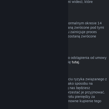
innymi treściami (niebędącymi materiałami wideo), które
podlegają zwrotom.
Zwroty pieniędzy za podarunki
Nieodebrane prezenty można zwrócić w normalnym okresie 14
dni lub 2 godzin. Odebrane prezenty zostaną zwrócone pod tymi
samymi warunkami, jeśli adresat prezentu zainicjuje proces
zwrotu. Środki użyte do zakupu prezentu zostaną zwrócone
osobie, która zakupiła prezent.
Prawo do odstąpienia od umowy (UE)
Wyjaśnienie dotyczące działania prawa do odstąpienia od umowy
w UE dla użytkowników Steam znajduje się
tutaj
.
Nadużycie
Zwroty pieniędzy mają polegać na usunięciu ryzyka związanego z
kupowaniem produktów na Steam — nie jako sposobu na
zdobywanie darmowych gier. Jeśli według nas będziesz
nadużywać zwrotów pieniędzy, możemy przestać je przyjmować.
Nie uważamy za nadużycie zażądania zwrotu pieniędzy za
produkt zakupiony przed wyprzedażą i ponowne kupienie tego
produktu po obniżonej cenie.