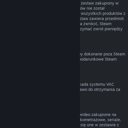
Możesz otrzymać zwrot pieniędzy za cały zestaw zakupiony w
Sklepie Steam, jeśli żaden z jego elementów nie został
przekazany lub łączny czas uruchomienia wszystkich produktów z
zestawu nie przekracza 2 godzin. Jeśli zestaw zawiera przedmiot
w grze lub DLC, który normalnie nie można zwrócić, Steam
poinformuje cię przy kasie, czy można otrzymać zwrot pieniędzy
za cały zestaw.
Zakupy dokonane poza Steam
Valve nie może zapewnić zwrotu za zakupy dokonane poza Steam
(na przykład klucze produktów lub karty podarunkowe Steam
zakupione w innym sklepie).
Blokady VAC
Jeśli na twoje konto została nałożona blokada systemu VAC
(Valve Anti-Cheat) na daną grę, tracisz prawo do otrzymania za
nią zwrotu pieniędzy.
Treści wideo
Nie możemy zwracać pieniędzy za treści wideo zakupione na
Steam (na przykład filmy pełno- oraz krótkometrażowe, seriale,
odcinki czy poradniki), chyba że znajdują się one w zestawie z