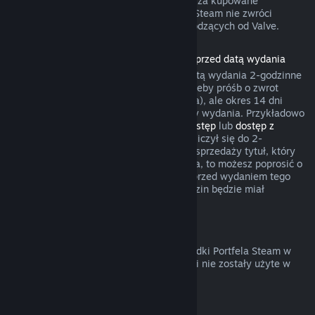
gry umożliwił żądania zwrotów pieniędzy za kupowane
przedmioty. W pozostałych przypadkach Steam nie zwróci
pieniędzy za transakcje w grach niepochodzących od Valve.
Zwroty pieniędzy za produkty zakupione przed datą wydania
Przy zakupie produktu na Steam przed datą wydania 2-godzinne
okno czasu gry będzie liczyło się na potrzeby próśb o zwrot
pieniędzy (z wyjątkiem testów wersji beta), ale okres 14 dni
będzie miał zastosowanie dopiero od daty wydania. Przykładowo
jeśli kupisz grę, która oferuje
wczesny dostęp
lub
dostęp z
wyprzedzeniem
, wszelki czas gry będzie liczył się do 2-
godzinnego limitu. Jeśli zakupisz w przedsprzedaży tytuł, który
nie jest grywalny przed jego datą wydania, to możesz poprosić o
zwrot pieniędzy w dowolnym momencie przed wydaniem tego
tytułu, a standardowy okres 14 dni/2 godzin będzie miał
zastosowanie od daty wydania gry.
Zwroty pieniędzy z Portfela Steam
Możesz poprosić o zwrot pieniędzy za środki Portfela Steam w
ciągu 14 dni od ich zakupu na Steam, jeśli nie zostały użyte w
jakikolwiek sposób.
Odnawialne subskrypcje