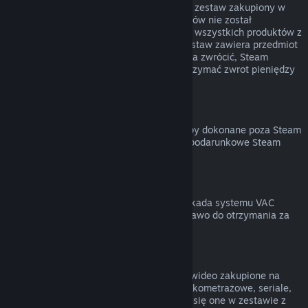
Możesz otrzymać zwrot pieniędzy za cały zestaw zakupiony w
Sklepie Steam, jeśli żaden z jego elementów nie został
przekazany lub łączny czas uruchomienia wszystkich produktów z
zestawu nie przekracza 2 godzin. Jeśli zestaw zawiera przedmiot
w grze lub DLC, który normalnie nie można zwrócić, Steam
poinformuje cię przy kasie, czy można otrzymać zwrot pieniędzy
za cały zestaw.
Zakupy dokonane poza Steam
Valve nie może zapewnić zwrotu za zakupy dokonane poza Steam
(na przykład klucze produktów lub karty podarunkowe Steam
zakupione w innym sklepie).
Blokady VAC
Jeśli na twoje konto została nałożona blokada systemu VAC
(Valve Anti-Cheat) na daną grę, tracisz prawo do otrzymania za
nią zwrotu pieniędzy.
Treści wideo
Nie możemy zwracać pieniędzy za treści wideo zakupione na
Steam (na przykład filmy pełno- oraz krótkometrażowe, seriale,
odcinki czy poradniki), chyba że znajdują się one w zestawie z