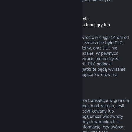
rodzajów zakupów.
Zwroty pieniędzy dla zawartości do pobrania
(zawartości ze Sklepu Steam dostępnej dla innej gry lub
programu, „DLC”)
DLC zakupione w Sklepie Steam można zwrócić w ciągu 14 dni od
daty zakupu, jeśli produkt, dla którego przeznaczone było DLC,
był uruchamiany przez mniej niż dwie godziny, oraz DLC nie
zostało zużyte, zmodyfikowane lub przekazane. W pewnych
przypadkach Steam nie będzie w stanie zwrócić pieniędzy za
niektóre DLC firm trzecich (na przykład jeśli DLC podnosi
nieodwracalnie poziom postaci z gry). Wyjątki te będą wyraźnie
oznaczone przed zakupem jako niepodlegające zwrotowi na
stronie danego DLC w sklepie.
Zwroty pieniędzy za transakcje w grze
Steam będzie w stanie zwrócić pieniądze za transakcje w grze dla
wszystkich tytułów od Valve w ciągu 48 godzin od zakupu, jeśli
zakupiony przedmiot nie został użyty, zmodyfikowany lub
wymieniony. Twórcy innych produktów mogą umożliwić zwroty
pieniędzy za transakcje w grze na tych samych warunkach —
przed dokonaniem transakcji otrzymasz informację, czy twórca