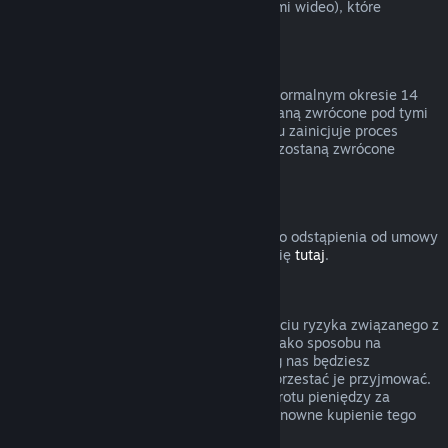
innymi treściami (niebędącymi materiałami wideo), które
podlegają zwrotom.
Zwroty pieniędzy za podarunki
Nieodebrane prezenty można zwrócić w normalnym okresie 14
dni lub 2 godzin. Odebrane prezenty zostaną zwrócone pod tymi
samymi warunkami, jeśli adresat prezentu zainicjuje proces
zwrotu. Środki użyte do zakupu prezentu zostaną zwrócone
osobie, która zakupiła prezent.
Prawo do odstąpienia od umowy (UE)
Wyjaśnienie dotyczące działania prawa do odstąpienia od umowy
w UE dla użytkowników Steam znajduje się
tutaj
.
Nadużycie
Zwroty pieniędzy mają polegać na usunięciu ryzyka związanego z
kupowaniem produktów na Steam — nie jako sposobu na
zdobywanie darmowych gier. Jeśli według nas będziesz
nadużywać zwrotów pieniędzy, możemy przestać je przyjmować.
Nie uważamy za nadużycie zażądania zwrotu pieniędzy za
produkt zakupiony przed wyprzedażą i ponowne kupienie tego
produktu po obniżonej cenie.