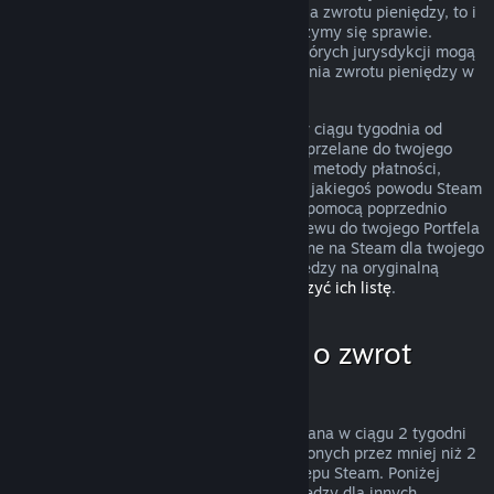
przypadek nie podlega zasadom uzyskania zwrotu pieniędzy, to i
tak możesz o niego poprosić, a my przyjrzymy się sprawie.
Konsumenci zamieszkujący obszary niektórych jurysdykcji mogą
mieć dodatkowe prawa dotyczące uzyskania zwrotu pieniędzy w
przypadku, gdy gra jest wadliwa.
Zwrócimy ci całkowitą kwotę pieniężną w ciągu tygodnia od
zatwierdzenia zwrotu. Pieniądze zostaną przelane do twojego
Portfela Steam lub przy pomocy tej samej metody płatności,
której użyto do dokonania zakupu. Jeśli z jakiegoś powodu Steam
nie będzie w stanie zwrócić pieniędzy za pomocą poprzednio
użytej metody płatności, dokonamy przelewu do twojego Portfela
Steam. Niektóre metody płatności dostępne na Steam dla twojego
kraju mogą nie wspierać zwracania pieniędzy na oryginalną
metodę płatności.
Kliknij tutaj, aby zobaczyć ich listę
.
Kiedy można poprosić o zwrot
pieniędzy
Oferta zwrotu pieniędzy na Steam, dokonana w ciągu 2 tygodni
od daty zakupu i dla produktów uruchomionych przez mniej niż 2
godziny, dotyczy gier i programów ze Sklepu Steam. Poniżej
znajduje się opis działania zwrotów pieniędzy dla innych