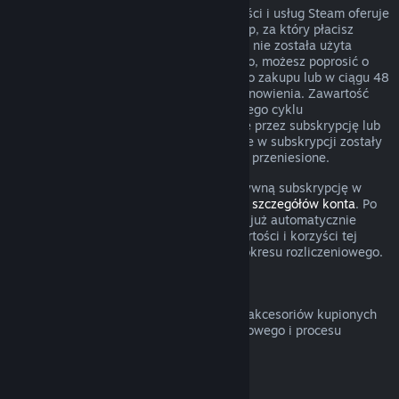
W przypadku niektórego rodzaju zawartości i usług Steam oferuje
okresowy (comiesięczny, coroczny) dostęp, za który płacisz
cyklicznie. Jeżeli odnawialna subskrypcja nie została użyta
podczas obecnego okresu rozliczeniowego, możesz poprosić o
zwrot w ciągu 48 godzin od początkowego zakupu lub w ciągu 48
godzin od dowolnego automatycznego odnowienia. Zawartość
uznaje się za użytą, jeżeli podczas obecnego cyklu
rozliczeniowego grano w gry obejmowane przez subskrypcję lub
jeżeli wszelkie korzyści lub zniżki zawarte w subskrypcji zostały
użyte, wykorzystane, zmodyfikowane lub przeniesione.
Pamiętaj o tym, że możesz anulować aktywną subskrypcję w
dowolnym czasie, przechodząc do
swoich szczegółów konta
. Po
anulowaniu twoja subskrypcja nie będzie już automatycznie
odnawiana, ale uzyskasz dostęp do zawartości i korzyści tej
subskrypcji do końca twojego obecnego okresu rozliczeniowego.
Sprzęt Steam
Możesz poprosić o zwrot sprzętu Steam i akcesoriów kupionych
poprzez Steam w obrębie przedziału czasowego i procesu
określonego w
Polityce zwrotów sprzętu
.
Zwroty pieniędzy za zestawy