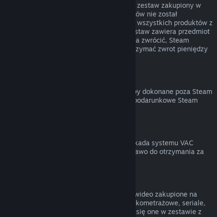
Możesz otrzymać zwrot pieniędzy za cały zestaw zakupiony w
Sklepie Steam, jeśli żaden z jego elementów nie został
przekazany lub łączny czas uruchomienia wszystkich produktów z
zestawu nie przekracza 2 godzin. Jeśli zestaw zawiera przedmiot
w grze lub DLC, który normalnie nie można zwrócić, Steam
poinformuje cię przy kasie, czy można otrzymać zwrot pieniędzy
za cały zestaw.
Zakupy dokonane poza Steam
Valve nie może zapewnić zwrotu za zakupy dokonane poza Steam
(na przykład klucze produktów lub karty podarunkowe Steam
zakupione w innym sklepie).
Blokady VAC
Jeśli na twoje konto została nałożona blokada systemu VAC
(Valve Anti-Cheat) na daną grę, tracisz prawo do otrzymania za
nią zwrotu pieniędzy.
Treści wideo
Nie możemy zwracać pieniędzy za treści wideo zakupione na
Steam (na przykład filmy pełno- oraz krótkometrażowe, seriale,
odcinki czy poradniki), chyba że znajdują się one w zestawie z