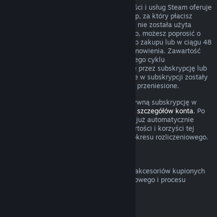
W przypadku niektórego rodzaju zawartości i usług Steam oferuje
okresowy (comiesięczny, coroczny) dostęp, za który płacisz
cyklicznie. Jeżeli odnawialna subskrypcja nie została użyta
podczas obecnego okresu rozliczeniowego, możesz poprosić o
zwrot w ciągu 48 godzin od początkowego zakupu lub w ciągu 48
godzin od dowolnego automatycznego odnowienia. Zawartość
uznaje się za użytą, jeżeli podczas obecnego cyklu
rozliczeniowego grano w gry obejmowane przez subskrypcję lub
jeżeli wszelkie korzyści lub zniżki zawarte w subskrypcji zostały
użyte, wykorzystane, zmodyfikowane lub przeniesione.
Pamiętaj o tym, że możesz anulować aktywną subskrypcję w
dowolnym czasie, przechodząc do
swoich szczegółów konta
. Po
anulowaniu twoja subskrypcja nie będzie już automatycznie
odnawiana, ale uzyskasz dostęp do zawartości i korzyści tej
subskrypcji do końca twojego obecnego okresu rozliczeniowego.
Sprzęt Steam
Możesz poprosić o zwrot sprzętu Steam i akcesoriów kupionych
poprzez Steam w obrębie przedziału czasowego i procesu
określonego w
Polityce zwrotów sprzętu
.
Zwroty pieniędzy za zestawy