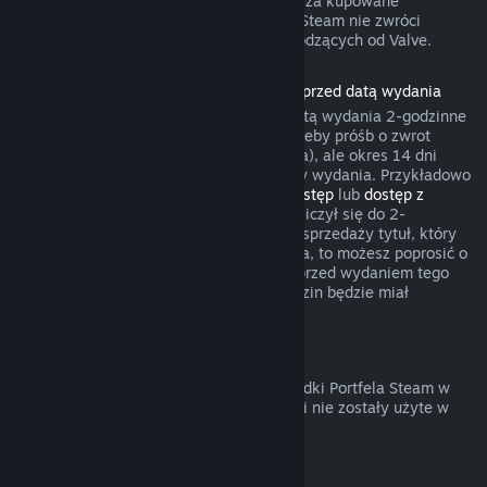
gry umożliwił żądania zwrotów pieniędzy za kupowane
przedmioty. W pozostałych przypadkach Steam nie zwróci
pieniędzy za transakcje w grach niepochodzących od Valve.
Zwroty pieniędzy za produkty zakupione przed datą wydania
Przy zakupie produktu na Steam przed datą wydania 2-godzinne
okno czasu gry będzie liczyło się na potrzeby próśb o zwrot
pieniędzy (z wyjątkiem testów wersji beta), ale okres 14 dni
będzie miał zastosowanie dopiero od daty wydania. Przykładowo
jeśli kupisz grę, która oferuje
wczesny dostęp
lub
dostęp z
wyprzedzeniem
, wszelki czas gry będzie liczył się do 2-
godzinnego limitu. Jeśli zakupisz w przedsprzedaży tytuł, który
nie jest grywalny przed jego datą wydania, to możesz poprosić o
zwrot pieniędzy w dowolnym momencie przed wydaniem tego
tytułu, a standardowy okres 14 dni/2 godzin będzie miał
zastosowanie od daty wydania gry.
Zwroty pieniędzy z Portfela Steam
Możesz poprosić o zwrot pieniędzy za środki Portfela Steam w
ciągu 14 dni od ich zakupu na Steam, jeśli nie zostały użyte w
jakikolwiek sposób.
Odnawialne subskrypcje