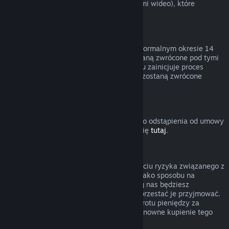
innymi treściami (niebędącymi materiałami wideo), które
podlegają zwrotom.
Zwroty pieniędzy za podarunki
Nieodebrane prezenty można zwrócić w normalnym okresie 14
dni lub 2 godzin. Odebrane prezenty zostaną zwrócone pod tymi
samymi warunkami, jeśli adresat prezentu zainicjuje proces
zwrotu. Środki użyte do zakupu prezentu zostaną zwrócone
osobie, która zakupiła prezent.
Prawo do odstąpienia od umowy (UE)
Wyjaśnienie dotyczące działania prawa do odstąpienia od umowy
w UE dla użytkowników Steam znajduje się
tutaj
.
Nadużycie
Zwroty pieniędzy mają polegać na usunięciu ryzyka związanego z
kupowaniem produktów na Steam — nie jako sposobu na
zdobywanie darmowych gier. Jeśli według nas będziesz
nadużywać zwrotów pieniędzy, możemy przestać je przyjmować.
Nie uważamy za nadużycie zażądania zwrotu pieniędzy za
produkt zakupiony przed wyprzedażą i ponowne kupienie tego
produktu po obniżonej cenie.