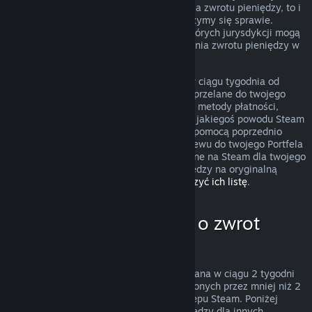
przypadek nie podlega zasadom uzyskania zwrotu pieniędzy, to i
tak możesz o niego poprosić, a my przyjrzymy się sprawie.
Konsumenci zamieszkujący obszary niektórych jurysdykcji mogą
mieć dodatkowe prawa dotyczące uzyskania zwrotu pieniędzy w
przypadku, gdy gra jest wadliwa.
Zwrócimy ci całkowitą kwotę pieniężną w ciągu tygodnia od
zatwierdzenia zwrotu. Pieniądze zostaną przelane do twojego
Portfela Steam lub przy pomocy tej samej metody płatności,
której użyto do dokonania zakupu. Jeśli z jakiegoś powodu Steam
nie będzie w stanie zwrócić pieniędzy za pomocą poprzednio
użytej metody płatności, dokonamy przelewu do twojego Portfela
Steam. Niektóre metody płatności dostępne na Steam dla twojego
kraju mogą nie wspierać zwracania pieniędzy na oryginalną
metodę płatności.
Kliknij tutaj, aby zobaczyć ich listę
.
Kiedy można poprosić o zwrot
pieniędzy
Oferta zwrotu pieniędzy na Steam, dokonana w ciągu 2 tygodni
od daty zakupu i dla produktów uruchomionych przez mniej niż 2
godziny, dotyczy gier i programów ze Sklepu Steam. Poniżej
znajduje się opis działania zwrotów pieniędzy dla innych