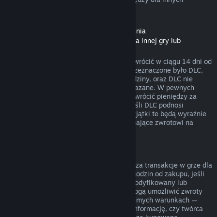
rodzajów zakupów.
Zwroty pieniędzy dla zawartości do pobrania
(zawartości ze Sklepu Steam dostępnej dla innej gry lub
programu, „DLC”)
DLC zakupione w Sklepie Steam można zwrócić w ciągu 14 dni od
daty zakupu, jeśli produkt, dla którego przeznaczone było DLC,
był uruchamiany przez mniej niż dwie godziny, oraz DLC nie
zostało zużyte, zmodyfikowane lub przekazane. W pewnych
przypadkach Steam nie będzie w stanie zwrócić pieniędzy za
niektóre DLC firm trzecich (na przykład jeśli DLC podnosi
nieodwracalnie poziom postaci z gry). Wyjątki te będą wyraźnie
oznaczone przed zakupem jako niepodlegające zwrotowi na
stronie danego DLC w sklepie.
Zwroty pieniędzy za transakcje w grze
Steam będzie w stanie zwrócić pieniądze za transakcje w grze dla
wszystkich tytułów od Valve w ciągu 48 godzin od zakupu, jeśli
zakupiony przedmiot nie został użyty, zmodyfikowany lub
wymieniony. Twórcy innych produktów mogą umożliwić zwroty
pieniędzy za transakcje w grze na tych samych warunkach —
przed dokonaniem transakcji otrzymasz informację, czy twórca