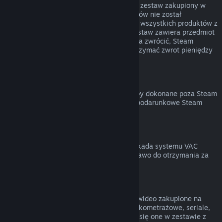
Możesz otrzymać zwrot pieniędzy za cały zestaw zakupiony w
Sklepie Steam, jeśli żaden z jego elementów nie został
przekazany lub łączny czas uruchomienia wszystkich produktów z
zestawu nie przekracza 2 godzin. Jeśli zestaw zawiera przedmiot
w grze lub DLC, który normalnie nie można zwrócić, Steam
poinformuje cię przy kasie, czy można otrzymać zwrot pieniędzy
za cały zestaw.
Zakupy dokonane poza Steam
Valve nie może zapewnić zwrotu za zakupy dokonane poza Steam
(na przykład klucze produktów lub karty podarunkowe Steam
zakupione w innym sklepie).
Blokady VAC
Jeśli na twoje konto została nałożona blokada systemu VAC
(Valve Anti-Cheat) na daną grę, tracisz prawo do otrzymania za
nią zwrotu pieniędzy.
Treści wideo
Nie możemy zwracać pieniędzy za treści wideo zakupione na
Steam (na przykład filmy pełno- oraz krótkometrażowe, seriale,
odcinki czy poradniki), chyba że znajdują się one w zestawie z