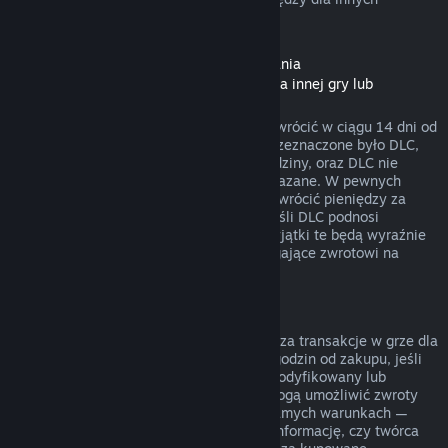
rodzajów zakupów.
Zwroty pieniędzy dla zawartości do pobrania
(zawartości ze Sklepu Steam dostępnej dla innej gry lub
programu, „DLC”)
DLC zakupione w Sklepie Steam można zwrócić w ciągu 14 dni od
daty zakupu, jeśli produkt, dla którego przeznaczone było DLC,
był uruchamiany przez mniej niż dwie godziny, oraz DLC nie
zostało zużyte, zmodyfikowane lub przekazane. W pewnych
przypadkach Steam nie będzie w stanie zwrócić pieniędzy za
niektóre DLC firm trzecich (na przykład jeśli DLC podnosi
nieodwracalnie poziom postaci z gry). Wyjątki te będą wyraźnie
oznaczone przed zakupem jako niepodlegające zwrotowi na
stronie danego DLC w sklepie.
Zwroty pieniędzy za transakcje w grze
Steam będzie w stanie zwrócić pieniądze za transakcje w grze dla
wszystkich tytułów od Valve w ciągu 48 godzin od zakupu, jeśli
zakupiony przedmiot nie został użyty, zmodyfikowany lub
wymieniony. Twórcy innych produktów mogą umożliwić zwroty
pieniędzy za transakcje w grze na tych samych warunkach —
przed dokonaniem transakcji otrzymasz informację, czy twórca