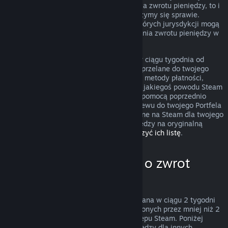
przypadek nie podlega zasadom uzyskania zwrotu pieniędzy, to i
tak możesz o niego poprosić, a my przyjrzymy się sprawie.
Konsumenci zamieszkujący obszary niektórych jurysdykcji mogą
mieć dodatkowe prawa dotyczące uzyskania zwrotu pieniędzy w
przypadku, gdy gra jest wadliwa.
Zwrócimy ci całkowitą kwotę pieniężną w ciągu tygodnia od
zatwierdzenia zwrotu. Pieniądze zostaną przelane do twojego
Portfela Steam lub przy pomocy tej samej metody płatności,
której użyto do dokonania zakupu. Jeśli z jakiegoś powodu Steam
nie będzie w stanie zwrócić pieniędzy za pomocą poprzednio
użytej metody płatności, dokonamy przelewu do twojego Portfela
Steam. Niektóre metody płatności dostępne na Steam dla twojego
kraju mogą nie wspierać zwracania pieniędzy na oryginalną
metodę płatności.
Kliknij tutaj, aby zobaczyć ich listę
.
Kiedy można poprosić o zwrot
pieniędzy
Oferta zwrotu pieniędzy na Steam, dokonana w ciągu 2 tygodni
od daty zakupu i dla produktów uruchomionych przez mniej niż 2
godziny, dotyczy gier i programów ze Sklepu Steam. Poniżej
znajduje się opis działania zwrotów pieniędzy dla innych