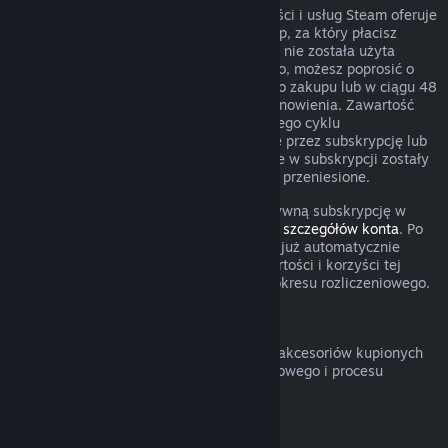
W przypadku niektórego rodzaju zawartości i usług Steam oferuje
okresowy (comiesięczny, coroczny) dostęp, za który płacisz
cyklicznie. Jeżeli odnawialna subskrypcja nie została użyta
podczas obecnego okresu rozliczeniowego, możesz poprosić o
zwrot w ciągu 48 godzin od początkowego zakupu lub w ciągu 48
godzin od dowolnego automatycznego odnowienia. Zawartość
uznaje się za użytą, jeżeli podczas obecnego cyklu
rozliczeniowego grano w gry obejmowane przez subskrypcję lub
jeżeli wszelkie korzyści lub zniżki zawarte w subskrypcji zostały
użyte, wykorzystane, zmodyfikowane lub przeniesione.
Pamiętaj o tym, że możesz anulować aktywną subskrypcję w
dowolnym czasie, przechodząc do
swoich szczegółów konta
. Po
anulowaniu twoja subskrypcja nie będzie już automatycznie
odnawiana, ale uzyskasz dostęp do zawartości i korzyści tej
subskrypcji do końca twojego obecnego okresu rozliczeniowego.
Sprzęt Steam
Możesz poprosić o zwrot sprzętu Steam i akcesoriów kupionych
poprzez Steam w obrębie przedziału czasowego i procesu
określonego w
Polityce zwrotów sprzętu
.
Zwroty pieniędzy za zestawy