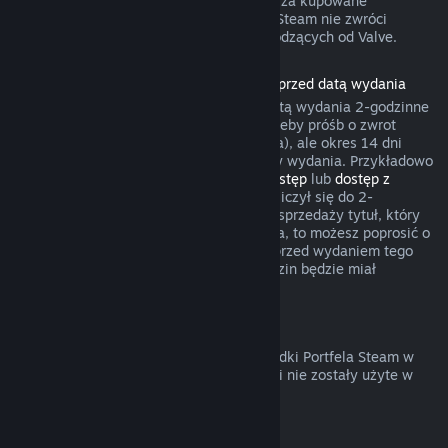
gry umożliwił żądania zwrotów pieniędzy za kupowane
przedmioty. W pozostałych przypadkach Steam nie zwróci
pieniędzy za transakcje w grach niepochodzących od Valve.
Zwroty pieniędzy za produkty zakupione przed datą wydania
Przy zakupie produktu na Steam przed datą wydania 2-godzinne
okno czasu gry będzie liczyło się na potrzeby próśb o zwrot
pieniędzy (z wyjątkiem testów wersji beta), ale okres 14 dni
będzie miał zastosowanie dopiero od daty wydania. Przykładowo
jeśli kupisz grę, która oferuje
wczesny dostęp
lub
dostęp z
wyprzedzeniem
, wszelki czas gry będzie liczył się do 2-
godzinnego limitu. Jeśli zakupisz w przedsprzedaży tytuł, który
nie jest grywalny przed jego datą wydania, to możesz poprosić o
zwrot pieniędzy w dowolnym momencie przed wydaniem tego
tytułu, a standardowy okres 14 dni/2 godzin będzie miał
zastosowanie od daty wydania gry.
Zwroty pieniędzy z Portfela Steam
Możesz poprosić o zwrot pieniędzy za środki Portfela Steam w
ciągu 14 dni od ich zakupu na Steam, jeśli nie zostały użyte w
jakikolwiek sposób.
Odnawialne subskrypcje