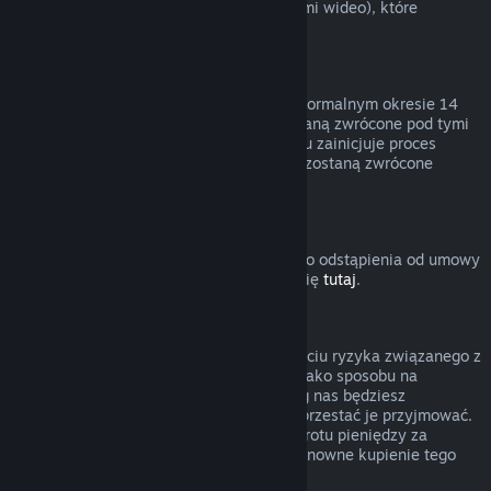
innymi treściami (niebędącymi materiałami wideo), które
podlegają zwrotom.
Zwroty pieniędzy za podarunki
Nieodebrane prezenty można zwrócić w normalnym okresie 14
dni lub 2 godzin. Odebrane prezenty zostaną zwrócone pod tymi
samymi warunkami, jeśli adresat prezentu zainicjuje proces
zwrotu. Środki użyte do zakupu prezentu zostaną zwrócone
osobie, która zakupiła prezent.
Prawo do odstąpienia od umowy (UE)
Wyjaśnienie dotyczące działania prawa do odstąpienia od umowy
w UE dla użytkowników Steam znajduje się
tutaj
.
Nadużycie
Zwroty pieniędzy mają polegać na usunięciu ryzyka związanego z
kupowaniem produktów na Steam — nie jako sposobu na
zdobywanie darmowych gier. Jeśli według nas będziesz
nadużywać zwrotów pieniędzy, możemy przestać je przyjmować.
Nie uważamy za nadużycie zażądania zwrotu pieniędzy za
produkt zakupiony przed wyprzedażą i ponowne kupienie tego
produktu po obniżonej cenie.