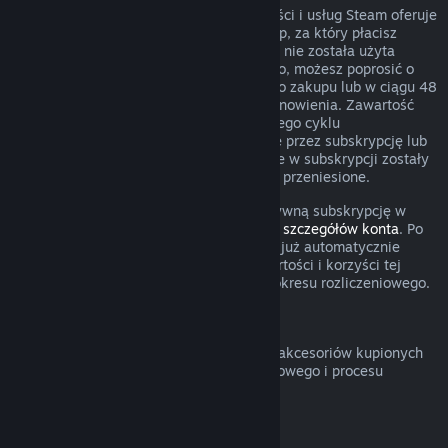
W przypadku niektórego rodzaju zawartości i usług Steam oferuje
okresowy (comiesięczny, coroczny) dostęp, za który płacisz
cyklicznie. Jeżeli odnawialna subskrypcja nie została użyta
podczas obecnego okresu rozliczeniowego, możesz poprosić o
zwrot w ciągu 48 godzin od początkowego zakupu lub w ciągu 48
godzin od dowolnego automatycznego odnowienia. Zawartość
uznaje się za użytą, jeżeli podczas obecnego cyklu
rozliczeniowego grano w gry obejmowane przez subskrypcję lub
jeżeli wszelkie korzyści lub zniżki zawarte w subskrypcji zostały
użyte, wykorzystane, zmodyfikowane lub przeniesione.
Pamiętaj o tym, że możesz anulować aktywną subskrypcję w
dowolnym czasie, przechodząc do
swoich szczegółów konta
. Po
anulowaniu twoja subskrypcja nie będzie już automatycznie
odnawiana, ale uzyskasz dostęp do zawartości i korzyści tej
subskrypcji do końca twojego obecnego okresu rozliczeniowego.
Sprzęt Steam
Możesz poprosić o zwrot sprzętu Steam i akcesoriów kupionych
poprzez Steam w obrębie przedziału czasowego i procesu
określonego w
Polityce zwrotów sprzętu
.
Zwroty pieniędzy za zestawy