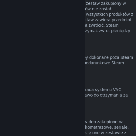
Możesz otrzymać zwrot pieniędzy za cały zestaw zakupiony w
Sklepie Steam, jeśli żaden z jego elementów nie został
przekazany lub łączny czas uruchomienia wszystkich produktów z
zestawu nie przekracza 2 godzin. Jeśli zestaw zawiera przedmiot
w grze lub DLC, który normalnie nie można zwrócić, Steam
poinformuje cię przy kasie, czy można otrzymać zwrot pieniędzy
za cały zestaw.
Zakupy dokonane poza Steam
Valve nie może zapewnić zwrotu za zakupy dokonane poza Steam
(na przykład klucze produktów lub karty podarunkowe Steam
zakupione w innym sklepie).
Blokady VAC
Jeśli na twoje konto została nałożona blokada systemu VAC
(Valve Anti-Cheat) na daną grę, tracisz prawo do otrzymania za
nią zwrotu pieniędzy.
Treści wideo
Nie możemy zwracać pieniędzy za treści wideo zakupione na
Steam (na przykład filmy pełno- oraz krótkometrażowe, seriale,
odcinki czy poradniki), chyba że znajdują się one w zestawie z