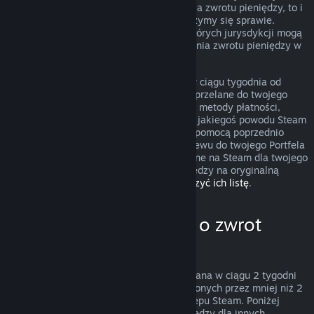
przypadek nie podlega zasadom uzyskania zwrotu pieniędzy, to i
tak możesz o niego poprosić, a my przyjrzymy się sprawie.
Konsumenci zamieszkujący obszary niektórych jurysdykcji mogą
mieć dodatkowe prawa dotyczące uzyskania zwrotu pieniędzy w
przypadku, gdy gra jest wadliwa.
Zwrócimy ci całkowitą kwotę pieniężną w ciągu tygodnia od
zatwierdzenia zwrotu. Pieniądze zostaną przelane do twojego
Portfela Steam lub przy pomocy tej samej metody płatności,
której użyto do dokonania zakupu. Jeśli z jakiegoś powodu Steam
nie będzie w stanie zwrócić pieniędzy za pomocą poprzednio
użytej metody płatności, dokonamy przelewu do twojego Portfela
Steam. Niektóre metody płatności dostępne na Steam dla twojego
kraju mogą nie wspierać zwracania pieniędzy na oryginalną
metodę płatności.
Kliknij tutaj, aby zobaczyć ich listę
.
Kiedy można poprosić o zwrot
pieniędzy
Oferta zwrotu pieniędzy na Steam, dokonana w ciągu 2 tygodni
od daty zakupu i dla produktów uruchomionych przez mniej niż 2
godziny, dotyczy gier i programów ze Sklepu Steam. Poniżej
znajduje się opis działania zwrotów pieniędzy dla innych