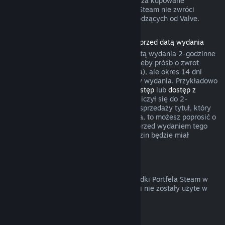
gry umożliwił żądania zwrotów pieniędzy za kupowane
przedmioty. W pozostałych przypadkach Steam nie zwróci
pieniędzy za transakcje w grach niepochodzących od Valve.
Zwroty pieniędzy za produkty zakupione przed datą wydania
Przy zakupie produktu na Steam przed datą wydania 2-godzinne
okno czasu gry będzie liczyło się na potrzeby próśb o zwrot
pieniędzy (z wyjątkiem testów wersji beta), ale okres 14 dni
będzie miał zastosowanie dopiero od daty wydania. Przykładowo
jeśli kupisz grę, która oferuje
wczesny dostęp
lub
dostęp z
wyprzedzeniem
, wszelki czas gry będzie liczył się do 2-
godzinnego limitu. Jeśli zakupisz w przedsprzedaży tytuł, który
nie jest grywalny przed jego datą wydania, to możesz poprosić o
zwrot pieniędzy w dowolnym momencie przed wydaniem tego
tytułu, a standardowy okres 14 dni/2 godzin będzie miał
zastosowanie od daty wydania gry.
Zwroty pieniędzy z Portfela Steam
Możesz poprosić o zwrot pieniędzy za środki Portfela Steam w
ciągu 14 dni od ich zakupu na Steam, jeśli nie zostały użyte w
jakikolwiek sposób.
Odnawialne subskrypcje