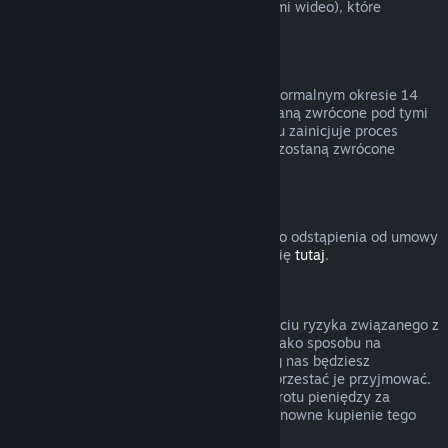
innymi treściami (niebędącymi materiałami wideo), które
podlegają zwrotom.
Zwroty pieniędzy za podarunki
Nieodebrane prezenty można zwrócić w normalnym okresie 14
dni lub 2 godzin. Odebrane prezenty zostaną zwrócone pod tymi
samymi warunkami, jeśli adresat prezentu zainicjuje proces
zwrotu. Środki użyte do zakupu prezentu zostaną zwrócone
osobie, która zakupiła prezent.
Prawo do odstąpienia od umowy (UE)
Wyjaśnienie dotyczące działania prawa do odstąpienia od umowy
w UE dla użytkowników Steam znajduje się
tutaj
.
Nadużycie
Zwroty pieniędzy mają polegać na usunięciu ryzyka związanego z
kupowaniem produktów na Steam — nie jako sposobu na
zdobywanie darmowych gier. Jeśli według nas będziesz
nadużywać zwrotów pieniędzy, możemy przestać je przyjmować.
Nie uważamy za nadużycie zażądania zwrotu pieniędzy za
produkt zakupiony przed wyprzedażą i ponowne kupienie tego
produktu po obniżonej cenie.