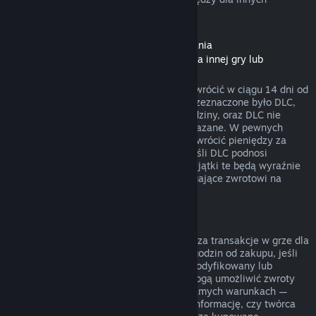
rodzajów zakupów.
Zwroty pieniędzy dla zawartości do pobrania
(zawartości ze Sklepu Steam dostępnej dla innej gry lub
programu, „DLC”)
DLC zakupione w Sklepie Steam można zwrócić w ciągu 14 dni od
daty zakupu, jeśli produkt, dla którego przeznaczone było DLC,
był uruchamiany przez mniej niż dwie godziny, oraz DLC nie
zostało zużyte, zmodyfikowane lub przekazane. W pewnych
przypadkach Steam nie będzie w stanie zwrócić pieniędzy za
niektóre DLC firm trzecich (na przykład jeśli DLC podnosi
nieodwracalnie poziom postaci z gry). Wyjątki te będą wyraźnie
oznaczone przed zakupem jako niepodlegające zwrotowi na
stronie danego DLC w sklepie.
Zwroty pieniędzy za transakcje w grze
Steam będzie w stanie zwrócić pieniądze za transakcje w grze dla
wszystkich tytułów od Valve w ciągu 48 godzin od zakupu, jeśli
zakupiony przedmiot nie został użyty, zmodyfikowany lub
wymieniony. Twórcy innych produktów mogą umożliwić zwroty
pieniędzy za transakcje w grze na tych samych warunkach —
przed dokonaniem transakcji otrzymasz informację, czy twórca