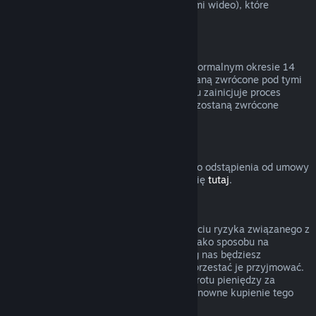
innymi treściami (niebędącymi materiałami wideo), które
podlegają zwrotom.
Zwroty pieniędzy za podarunki
Nieodebrane prezenty można zwrócić w normalnym okresie 14
dni lub 2 godzin. Odebrane prezenty zostaną zwrócone pod tymi
samymi warunkami, jeśli adresat prezentu zainicjuje proces
zwrotu. Środki użyte do zakupu prezentu zostaną zwrócone
osobie, która zakupiła prezent.
Prawo do odstąpienia od umowy (UE)
Wyjaśnienie dotyczące działania prawa do odstąpienia od umowy
w UE dla użytkowników Steam znajduje się
tutaj
.
Nadużycie
Zwroty pieniędzy mają polegać na usunięciu ryzyka związanego z
kupowaniem produktów na Steam — nie jako sposobu na
zdobywanie darmowych gier. Jeśli według nas będziesz
nadużywać zwrotów pieniędzy, możemy przestać je przyjmować.
Nie uważamy za nadużycie zażądania zwrotu pieniędzy za
produkt zakupiony przed wyprzedażą i ponowne kupienie tego
produktu po obniżonej cenie.