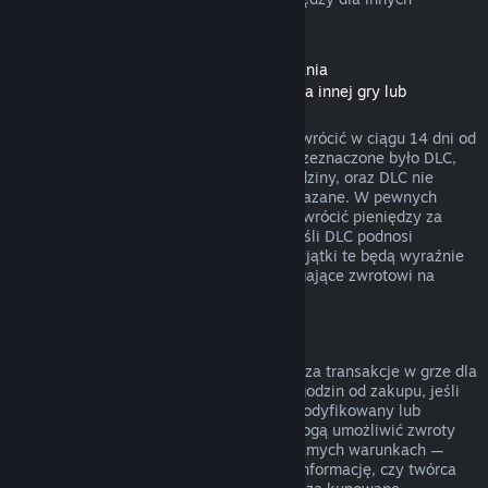
rodzajów zakupów.
Zwroty pieniędzy dla zawartości do pobrania
(zawartości ze Sklepu Steam dostępnej dla innej gry lub
programu, „DLC”)
DLC zakupione w Sklepie Steam można zwrócić w ciągu 14 dni od
daty zakupu, jeśli produkt, dla którego przeznaczone było DLC,
był uruchamiany przez mniej niż dwie godziny, oraz DLC nie
zostało zużyte, zmodyfikowane lub przekazane. W pewnych
przypadkach Steam nie będzie w stanie zwrócić pieniędzy za
niektóre DLC firm trzecich (na przykład jeśli DLC podnosi
nieodwracalnie poziom postaci z gry). Wyjątki te będą wyraźnie
oznaczone przed zakupem jako niepodlegające zwrotowi na
stronie danego DLC w sklepie.
Zwroty pieniędzy za transakcje w grze
Steam będzie w stanie zwrócić pieniądze za transakcje w grze dla
wszystkich tytułów od Valve w ciągu 48 godzin od zakupu, jeśli
zakupiony przedmiot nie został użyty, zmodyfikowany lub
wymieniony. Twórcy innych produktów mogą umożliwić zwroty
pieniędzy za transakcje w grze na tych samych warunkach —
przed dokonaniem transakcji otrzymasz informację, czy twórca