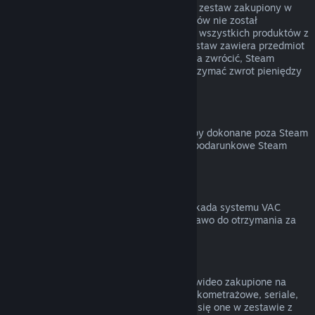
Możesz otrzymać zwrot pieniędzy za cały zestaw zakupiony w
Sklepie Steam, jeśli żaden z jego elementów nie został
przekazany lub łączny czas uruchomienia wszystkich produktów z
zestawu nie przekracza 2 godzin. Jeśli zestaw zawiera przedmiot
w grze lub DLC, który normalnie nie można zwrócić, Steam
poinformuje cię przy kasie, czy można otrzymać zwrot pieniędzy
za cały zestaw.
Zakupy dokonane poza Steam
Valve nie może zapewnić zwrotu za zakupy dokonane poza Steam
(na przykład klucze produktów lub karty podarunkowe Steam
zakupione w innym sklepie).
Blokady VAC
Jeśli na twoje konto została nałożona blokada systemu VAC
(Valve Anti-Cheat) na daną grę, tracisz prawo do otrzymania za
nią zwrotu pieniędzy.
Treści wideo
Nie możemy zwracać pieniędzy za treści wideo zakupione na
Steam (na przykład filmy pełno- oraz krótkometrażowe, seriale,
odcinki czy poradniki), chyba że znajdują się one w zestawie z