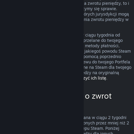
przypadek nie podlega zasadom uzyskania zwrotu pieniędzy, to i
tak możesz o niego poprosić, a my przyjrzymy się sprawie.
Konsumenci zamieszkujący obszary niektórych jurysdykcji mogą
mieć dodatkowe prawa dotyczące uzyskania zwrotu pieniędzy w
przypadku, gdy gra jest wadliwa.
Zwrócimy ci całkowitą kwotę pieniężną w ciągu tygodnia od
zatwierdzenia zwrotu. Pieniądze zostaną przelane do twojego
Portfela Steam lub przy pomocy tej samej metody płatności,
której użyto do dokonania zakupu. Jeśli z jakiegoś powodu Steam
nie będzie w stanie zwrócić pieniędzy za pomocą poprzednio
użytej metody płatności, dokonamy przelewu do twojego Portfela
Steam. Niektóre metody płatności dostępne na Steam dla twojego
kraju mogą nie wspierać zwracania pieniędzy na oryginalną
metodę płatności.
Kliknij tutaj, aby zobaczyć ich listę
.
Kiedy można poprosić o zwrot
pieniędzy
Oferta zwrotu pieniędzy na Steam, dokonana w ciągu 2 tygodni
od daty zakupu i dla produktów uruchomionych przez mniej niż 2
godziny, dotyczy gier i programów ze Sklepu Steam. Poniżej
znajduje się opis działania zwrotów pieniędzy dla innych