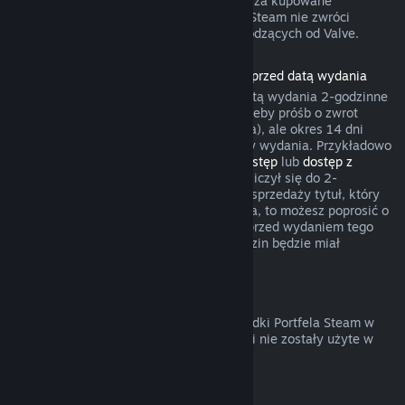
gry umożliwił żądania zwrotów pieniędzy za kupowane
przedmioty. W pozostałych przypadkach Steam nie zwróci
pieniędzy za transakcje w grach niepochodzących od Valve.
Zwroty pieniędzy za produkty zakupione przed datą wydania
Przy zakupie produktu na Steam przed datą wydania 2-godzinne
okno czasu gry będzie liczyło się na potrzeby próśb o zwrot
pieniędzy (z wyjątkiem testów wersji beta), ale okres 14 dni
będzie miał zastosowanie dopiero od daty wydania. Przykładowo
jeśli kupisz grę, która oferuje
wczesny dostęp
lub
dostęp z
wyprzedzeniem
, wszelki czas gry będzie liczył się do 2-
godzinnego limitu. Jeśli zakupisz w przedsprzedaży tytuł, który
nie jest grywalny przed jego datą wydania, to możesz poprosić o
zwrot pieniędzy w dowolnym momencie przed wydaniem tego
tytułu, a standardowy okres 14 dni/2 godzin będzie miał
zastosowanie od daty wydania gry.
Zwroty pieniędzy z Portfela Steam
Możesz poprosić o zwrot pieniędzy za środki Portfela Steam w
ciągu 14 dni od ich zakupu na Steam, jeśli nie zostały użyte w
jakikolwiek sposób.
Odnawialne subskrypcje