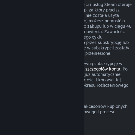
W przypadku niektórego rodzaju zawartości i usług Steam oferuje
okresowy (comiesięczny, coroczny) dostęp, za który płacisz
cyklicznie. Jeżeli odnawialna subskrypcja nie została użyta
podczas obecnego okresu rozliczeniowego, możesz poprosić o
zwrot w ciągu 48 godzin od początkowego zakupu lub w ciągu 48
godzin od dowolnego automatycznego odnowienia. Zawartość
uznaje się za użytą, jeżeli podczas obecnego cyklu
rozliczeniowego grano w gry obejmowane przez subskrypcję lub
jeżeli wszelkie korzyści lub zniżki zawarte w subskrypcji zostały
użyte, wykorzystane, zmodyfikowane lub przeniesione.
Pamiętaj o tym, że możesz anulować aktywną subskrypcję w
dowolnym czasie, przechodząc do
swoich szczegółów konta
. Po
anulowaniu twoja subskrypcja nie będzie już automatycznie
odnawiana, ale uzyskasz dostęp do zawartości i korzyści tej
subskrypcji do końca twojego obecnego okresu rozliczeniowego.
Sprzęt Steam
Możesz poprosić o zwrot sprzętu Steam i akcesoriów kupionych
poprzez Steam w obrębie przedziału czasowego i procesu
określonego w
Polityce zwrotów sprzętu
.
Zwroty pieniędzy za zestawy