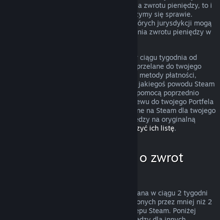
przypadek nie podlega zasadom uzyskania zwrotu pieniędzy, to i
tak możesz o niego poprosić, a my przyjrzymy się sprawie.
Konsumenci zamieszkujący obszary niektórych jurysdykcji mogą
mieć dodatkowe prawa dotyczące uzyskania zwrotu pieniędzy w
przypadku, gdy gra jest wadliwa.
Zwrócimy ci całkowitą kwotę pieniężną w ciągu tygodnia od
zatwierdzenia zwrotu. Pieniądze zostaną przelane do twojego
Portfela Steam lub przy pomocy tej samej metody płatności,
której użyto do dokonania zakupu. Jeśli z jakiegoś powodu Steam
nie będzie w stanie zwrócić pieniędzy za pomocą poprzednio
użytej metody płatności, dokonamy przelewu do twojego Portfela
Steam. Niektóre metody płatności dostępne na Steam dla twojego
kraju mogą nie wspierać zwracania pieniędzy na oryginalną
metodę płatności.
Kliknij tutaj, aby zobaczyć ich listę
.
Kiedy można poprosić o zwrot
pieniędzy
Oferta zwrotu pieniędzy na Steam, dokonana w ciągu 2 tygodni
od daty zakupu i dla produktów uruchomionych przez mniej niż 2
godziny, dotyczy gier i programów ze Sklepu Steam. Poniżej
znajduje się opis działania zwrotów pieniędzy dla innych