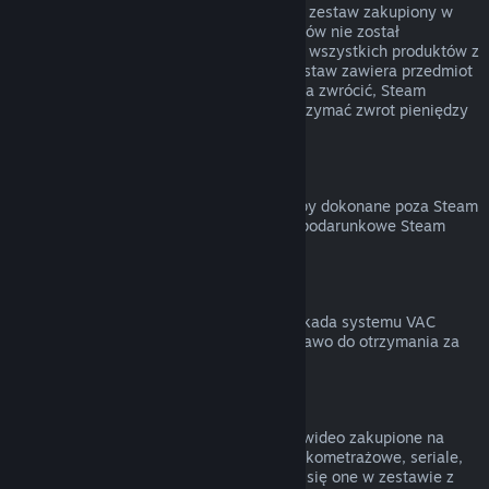
Możesz otrzymać zwrot pieniędzy za cały zestaw zakupiony w
Sklepie Steam, jeśli żaden z jego elementów nie został
przekazany lub łączny czas uruchomienia wszystkich produktów z
zestawu nie przekracza 2 godzin. Jeśli zestaw zawiera przedmiot
w grze lub DLC, który normalnie nie można zwrócić, Steam
poinformuje cię przy kasie, czy można otrzymać zwrot pieniędzy
za cały zestaw.
Zakupy dokonane poza Steam
Valve nie może zapewnić zwrotu za zakupy dokonane poza Steam
(na przykład klucze produktów lub karty podarunkowe Steam
zakupione w innym sklepie).
Blokady VAC
Jeśli na twoje konto została nałożona blokada systemu VAC
(Valve Anti-Cheat) na daną grę, tracisz prawo do otrzymania za
nią zwrotu pieniędzy.
Treści wideo
Nie możemy zwracać pieniędzy za treści wideo zakupione na
Steam (na przykład filmy pełno- oraz krótkometrażowe, seriale,
odcinki czy poradniki), chyba że znajdują się one w zestawie z