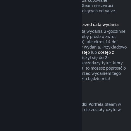
gry umożliwił żądania zwrotów pieniędzy za kupowane
przedmioty. W pozostałych przypadkach Steam nie zwróci
pieniędzy za transakcje w grach niepochodzących od Valve.
Zwroty pieniędzy za produkty zakupione przed datą wydania
Przy zakupie produktu na Steam przed datą wydania 2-godzinne
okno czasu gry będzie liczyło się na potrzeby próśb o zwrot
pieniędzy (z wyjątkiem testów wersji beta), ale okres 14 dni
będzie miał zastosowanie dopiero od daty wydania. Przykładowo
jeśli kupisz grę, która oferuje
wczesny dostęp
lub
dostęp z
wyprzedzeniem
, wszelki czas gry będzie liczył się do 2-
godzinnego limitu. Jeśli zakupisz w przedsprzedaży tytuł, który
nie jest grywalny przed jego datą wydania, to możesz poprosić o
zwrot pieniędzy w dowolnym momencie przed wydaniem tego
tytułu, a standardowy okres 14 dni/2 godzin będzie miał
zastosowanie od daty wydania gry.
Zwroty pieniędzy z Portfela Steam
Możesz poprosić o zwrot pieniędzy za środki Portfela Steam w
ciągu 14 dni od ich zakupu na Steam, jeśli nie zostały użyte w
jakikolwiek sposób.
Odnawialne subskrypcje