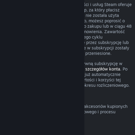
W przypadku niektórego rodzaju zawartości i usług Steam oferuje
okresowy (comiesięczny, coroczny) dostęp, za który płacisz
cyklicznie. Jeżeli odnawialna subskrypcja nie została użyta
podczas obecnego okresu rozliczeniowego, możesz poprosić o
zwrot w ciągu 48 godzin od początkowego zakupu lub w ciągu 48
godzin od dowolnego automatycznego odnowienia. Zawartość
uznaje się za użytą, jeżeli podczas obecnego cyklu
rozliczeniowego grano w gry obejmowane przez subskrypcję lub
jeżeli wszelkie korzyści lub zniżki zawarte w subskrypcji zostały
użyte, wykorzystane, zmodyfikowane lub przeniesione.
Pamiętaj o tym, że możesz anulować aktywną subskrypcję w
dowolnym czasie, przechodząc do
swoich szczegółów konta
. Po
anulowaniu twoja subskrypcja nie będzie już automatycznie
odnawiana, ale uzyskasz dostęp do zawartości i korzyści tej
subskrypcji do końca twojego obecnego okresu rozliczeniowego.
Sprzęt Steam
Możesz poprosić o zwrot sprzętu Steam i akcesoriów kupionych
poprzez Steam w obrębie przedziału czasowego i procesu
określonego w
Polityce zwrotów sprzętu
.
Zwroty pieniędzy za zestawy