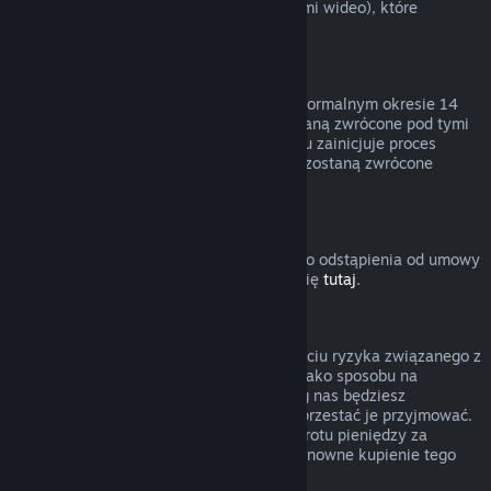
innymi treściami (niebędącymi materiałami wideo), które
podlegają zwrotom.
Zwroty pieniędzy za podarunki
Nieodebrane prezenty można zwrócić w normalnym okresie 14
dni lub 2 godzin. Odebrane prezenty zostaną zwrócone pod tymi
samymi warunkami, jeśli adresat prezentu zainicjuje proces
zwrotu. Środki użyte do zakupu prezentu zostaną zwrócone
osobie, która zakupiła prezent.
Prawo do odstąpienia od umowy (UE)
Wyjaśnienie dotyczące działania prawa do odstąpienia od umowy
w UE dla użytkowników Steam znajduje się
tutaj
.
Nadużycie
Zwroty pieniędzy mają polegać na usunięciu ryzyka związanego z
kupowaniem produktów na Steam — nie jako sposobu na
zdobywanie darmowych gier. Jeśli według nas będziesz
nadużywać zwrotów pieniędzy, możemy przestać je przyjmować.
Nie uważamy za nadużycie zażądania zwrotu pieniędzy za
produkt zakupiony przed wyprzedażą i ponowne kupienie tego
produktu po obniżonej cenie.