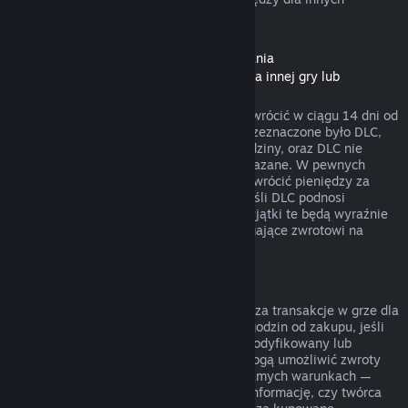
rodzajów zakupów.
Zwroty pieniędzy dla zawartości do pobrania
(zawartości ze Sklepu Steam dostępnej dla innej gry lub
programu, „DLC”)
DLC zakupione w Sklepie Steam można zwrócić w ciągu 14 dni od
daty zakupu, jeśli produkt, dla którego przeznaczone było DLC,
był uruchamiany przez mniej niż dwie godziny, oraz DLC nie
zostało zużyte, zmodyfikowane lub przekazane. W pewnych
przypadkach Steam nie będzie w stanie zwrócić pieniędzy za
niektóre DLC firm trzecich (na przykład jeśli DLC podnosi
nieodwracalnie poziom postaci z gry). Wyjątki te będą wyraźnie
oznaczone przed zakupem jako niepodlegające zwrotowi na
stronie danego DLC w sklepie.
Zwroty pieniędzy za transakcje w grze
Steam będzie w stanie zwrócić pieniądze za transakcje w grze dla
wszystkich tytułów od Valve w ciągu 48 godzin od zakupu, jeśli
zakupiony przedmiot nie został użyty, zmodyfikowany lub
wymieniony. Twórcy innych produktów mogą umożliwić zwroty
pieniędzy za transakcje w grze na tych samych warunkach —
przed dokonaniem transakcji otrzymasz informację, czy twórca