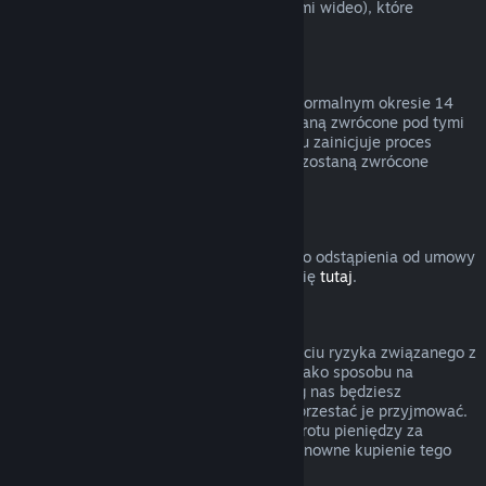
innymi treściami (niebędącymi materiałami wideo), które
podlegają zwrotom.
Zwroty pieniędzy za podarunki
Nieodebrane prezenty można zwrócić w normalnym okresie 14
dni lub 2 godzin. Odebrane prezenty zostaną zwrócone pod tymi
samymi warunkami, jeśli adresat prezentu zainicjuje proces
zwrotu. Środki użyte do zakupu prezentu zostaną zwrócone
osobie, która zakupiła prezent.
Prawo do odstąpienia od umowy (UE)
Wyjaśnienie dotyczące działania prawa do odstąpienia od umowy
w UE dla użytkowników Steam znajduje się
tutaj
.
Nadużycie
Zwroty pieniędzy mają polegać na usunięciu ryzyka związanego z
kupowaniem produktów na Steam — nie jako sposobu na
zdobywanie darmowych gier. Jeśli według nas będziesz
nadużywać zwrotów pieniędzy, możemy przestać je przyjmować.
Nie uważamy za nadużycie zażądania zwrotu pieniędzy za
produkt zakupiony przed wyprzedażą i ponowne kupienie tego
produktu po obniżonej cenie.