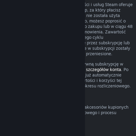
W przypadku niektórego rodzaju zawartości i usług Steam oferuje
okresowy (comiesięczny, coroczny) dostęp, za który płacisz
cyklicznie. Jeżeli odnawialna subskrypcja nie została użyta
podczas obecnego okresu rozliczeniowego, możesz poprosić o
zwrot w ciągu 48 godzin od początkowego zakupu lub w ciągu 48
godzin od dowolnego automatycznego odnowienia. Zawartość
uznaje się za użytą, jeżeli podczas obecnego cyklu
rozliczeniowego grano w gry obejmowane przez subskrypcję lub
jeżeli wszelkie korzyści lub zniżki zawarte w subskrypcji zostały
użyte, wykorzystane, zmodyfikowane lub przeniesione.
Pamiętaj o tym, że możesz anulować aktywną subskrypcję w
dowolnym czasie, przechodząc do
swoich szczegółów konta
. Po
anulowaniu twoja subskrypcja nie będzie już automatycznie
odnawiana, ale uzyskasz dostęp do zawartości i korzyści tej
subskrypcji do końca twojego obecnego okresu rozliczeniowego.
Sprzęt Steam
Możesz poprosić o zwrot sprzętu Steam i akcesoriów kupionych
poprzez Steam w obrębie przedziału czasowego i procesu
określonego w
Polityce zwrotów sprzętu
.
Zwroty pieniędzy za zestawy