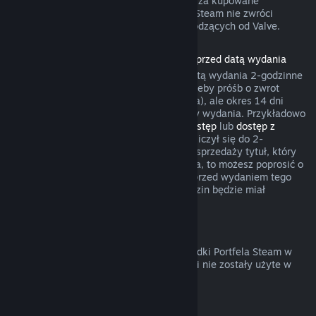
gry umożliwił żądania zwrotów pieniędzy za kupowane
przedmioty. W pozostałych przypadkach Steam nie zwróci
pieniędzy za transakcje w grach niepochodzących od Valve.
Zwroty pieniędzy za produkty zakupione przed datą wydania
Przy zakupie produktu na Steam przed datą wydania 2-godzinne
okno czasu gry będzie liczyło się na potrzeby próśb o zwrot
pieniędzy (z wyjątkiem testów wersji beta), ale okres 14 dni
będzie miał zastosowanie dopiero od daty wydania. Przykładowo
jeśli kupisz grę, która oferuje
wczesny dostęp
lub
dostęp z
wyprzedzeniem
, wszelki czas gry będzie liczył się do 2-
godzinnego limitu. Jeśli zakupisz w przedsprzedaży tytuł, który
nie jest grywalny przed jego datą wydania, to możesz poprosić o
zwrot pieniędzy w dowolnym momencie przed wydaniem tego
tytułu, a standardowy okres 14 dni/2 godzin będzie miał
zastosowanie od daty wydania gry.
Zwroty pieniędzy z Portfela Steam
Możesz poprosić o zwrot pieniędzy za środki Portfela Steam w
ciągu 14 dni od ich zakupu na Steam, jeśli nie zostały użyte w
jakikolwiek sposób.
Odnawialne subskrypcje