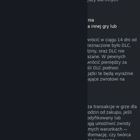
rodzajów zakupów.
Zwroty pieniędzy dla zawartości do pobrania
(zawartości ze Sklepu Steam dostępnej dla innej gry lub
programu, „DLC”)
DLC zakupione w Sklepie Steam można zwrócić w ciągu 14 dni od
daty zakupu, jeśli produkt, dla którego przeznaczone było DLC,
był uruchamiany przez mniej niż dwie godziny, oraz DLC nie
zostało zużyte, zmodyfikowane lub przekazane. W pewnych
przypadkach Steam nie będzie w stanie zwrócić pieniędzy za
niektóre DLC firm trzecich (na przykład jeśli DLC podnosi
nieodwracalnie poziom postaci z gry). Wyjątki te będą wyraźnie
oznaczone przed zakupem jako niepodlegające zwrotowi na
stronie danego DLC w sklepie.
Zwroty pieniędzy za transakcje w grze
Steam będzie w stanie zwrócić pieniądze za transakcje w grze dla
wszystkich tytułów od Valve w ciągu 48 godzin od zakupu, jeśli
zakupiony przedmiot nie został użyty, zmodyfikowany lub
wymieniony. Twórcy innych produktów mogą umożliwić zwroty
pieniędzy za transakcje w grze na tych samych warunkach —
przed dokonaniem transakcji otrzymasz informację, czy twórca