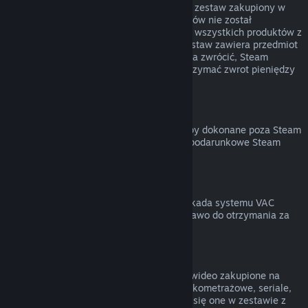
Możesz otrzymać zwrot pieniędzy za cały zestaw zakupiony w
Sklepie Steam, jeśli żaden z jego elementów nie został
przekazany lub łączny czas uruchomienia wszystkich produktów z
zestawu nie przekracza 2 godzin. Jeśli zestaw zawiera przedmiot
w grze lub DLC, który normalnie nie można zwrócić, Steam
poinformuje cię przy kasie, czy można otrzymać zwrot pieniędzy
za cały zestaw.
Zakupy dokonane poza Steam
Valve nie może zapewnić zwrotu za zakupy dokonane poza Steam
(na przykład klucze produktów lub karty podarunkowe Steam
zakupione w innym sklepie).
Blokady VAC
Jeśli na twoje konto została nałożona blokada systemu VAC
(Valve Anti-Cheat) na daną grę, tracisz prawo do otrzymania za
nią zwrotu pieniędzy.
Treści wideo
Nie możemy zwracać pieniędzy za treści wideo zakupione na
Steam (na przykład filmy pełno- oraz krótkometrażowe, seriale,
odcinki czy poradniki), chyba że znajdują się one w zestawie z