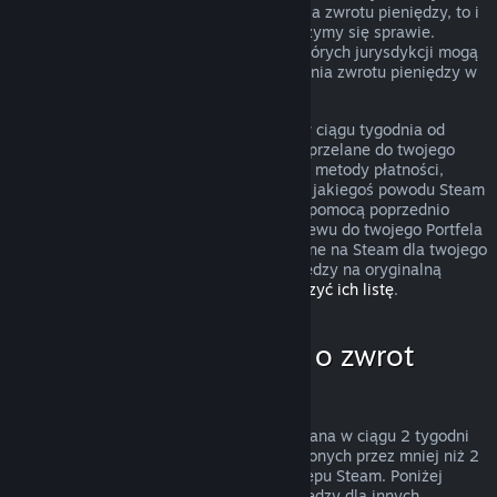
przypadek nie podlega zasadom uzyskania zwrotu pieniędzy, to i
tak możesz o niego poprosić, a my przyjrzymy się sprawie.
Konsumenci zamieszkujący obszary niektórych jurysdykcji mogą
mieć dodatkowe prawa dotyczące uzyskania zwrotu pieniędzy w
przypadku, gdy gra jest wadliwa.
Zwrócimy ci całkowitą kwotę pieniężną w ciągu tygodnia od
zatwierdzenia zwrotu. Pieniądze zostaną przelane do twojego
Portfela Steam lub przy pomocy tej samej metody płatności,
której użyto do dokonania zakupu. Jeśli z jakiegoś powodu Steam
nie będzie w stanie zwrócić pieniędzy za pomocą poprzednio
użytej metody płatności, dokonamy przelewu do twojego Portfela
Steam. Niektóre metody płatności dostępne na Steam dla twojego
kraju mogą nie wspierać zwracania pieniędzy na oryginalną
metodę płatności.
Kliknij tutaj, aby zobaczyć ich listę
.
Kiedy można poprosić o zwrot
pieniędzy
Oferta zwrotu pieniędzy na Steam, dokonana w ciągu 2 tygodni
od daty zakupu i dla produktów uruchomionych przez mniej niż 2
godziny, dotyczy gier i programów ze Sklepu Steam. Poniżej
znajduje się opis działania zwrotów pieniędzy dla innych