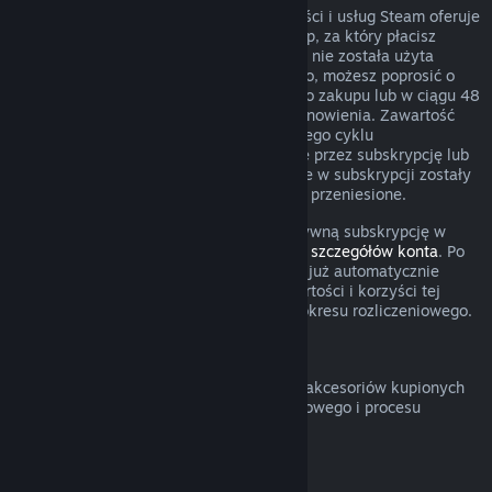
W przypadku niektórego rodzaju zawartości i usług Steam oferuje
okresowy (comiesięczny, coroczny) dostęp, za który płacisz
cyklicznie. Jeżeli odnawialna subskrypcja nie została użyta
podczas obecnego okresu rozliczeniowego, możesz poprosić o
zwrot w ciągu 48 godzin od początkowego zakupu lub w ciągu 48
godzin od dowolnego automatycznego odnowienia. Zawartość
uznaje się za użytą, jeżeli podczas obecnego cyklu
rozliczeniowego grano w gry obejmowane przez subskrypcję lub
jeżeli wszelkie korzyści lub zniżki zawarte w subskrypcji zostały
użyte, wykorzystane, zmodyfikowane lub przeniesione.
Pamiętaj o tym, że możesz anulować aktywną subskrypcję w
dowolnym czasie, przechodząc do
swoich szczegółów konta
. Po
anulowaniu twoja subskrypcja nie będzie już automatycznie
odnawiana, ale uzyskasz dostęp do zawartości i korzyści tej
subskrypcji do końca twojego obecnego okresu rozliczeniowego.
Sprzęt Steam
Możesz poprosić o zwrot sprzętu Steam i akcesoriów kupionych
poprzez Steam w obrębie przedziału czasowego i procesu
określonego w
Polityce zwrotów sprzętu
.
Zwroty pieniędzy za zestawy