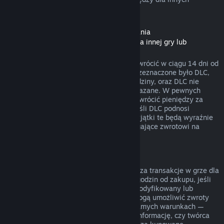
rodzajów zakupów.
Zwroty pieniędzy dla zawartości do pobrania
(zawartości ze Sklepu Steam dostępnej dla innej gry lub
programu, „DLC”)
DLC zakupione w Sklepie Steam można zwrócić w ciągu 14 dni od
daty zakupu, jeśli produkt, dla którego przeznaczone było DLC,
był uruchamiany przez mniej niż dwie godziny, oraz DLC nie
zostało zużyte, zmodyfikowane lub przekazane. W pewnych
przypadkach Steam nie będzie w stanie zwrócić pieniędzy za
niektóre DLC firm trzecich (na przykład jeśli DLC podnosi
nieodwracalnie poziom postaci z gry). Wyjątki te będą wyraźnie
oznaczone przed zakupem jako niepodlegające zwrotowi na
stronie danego DLC w sklepie.
Zwroty pieniędzy za transakcje w grze
Steam będzie w stanie zwrócić pieniądze za transakcje w grze dla
wszystkich tytułów od Valve w ciągu 48 godzin od zakupu, jeśli
zakupiony przedmiot nie został użyty, zmodyfikowany lub
wymieniony. Twórcy innych produktów mogą umożliwić zwroty
pieniędzy za transakcje w grze na tych samych warunkach —
przed dokonaniem transakcji otrzymasz informację, czy twórca