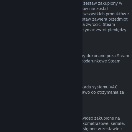
Możesz otrzymać zwrot pieniędzy za cały zestaw zakupiony w
Sklepie Steam, jeśli żaden z jego elementów nie został
przekazany lub łączny czas uruchomienia wszystkich produktów z
zestawu nie przekracza 2 godzin. Jeśli zestaw zawiera przedmiot
w grze lub DLC, który normalnie nie można zwrócić, Steam
poinformuje cię przy kasie, czy można otrzymać zwrot pieniędzy
za cały zestaw.
Zakupy dokonane poza Steam
Valve nie może zapewnić zwrotu za zakupy dokonane poza Steam
(na przykład klucze produktów lub karty podarunkowe Steam
zakupione w innym sklepie).
Blokady VAC
Jeśli na twoje konto została nałożona blokada systemu VAC
(Valve Anti-Cheat) na daną grę, tracisz prawo do otrzymania za
nią zwrotu pieniędzy.
Treści wideo
Nie możemy zwracać pieniędzy za treści wideo zakupione na
Steam (na przykład filmy pełno- oraz krótkometrażowe, seriale,
odcinki czy poradniki), chyba że znajdują się one w zestawie z