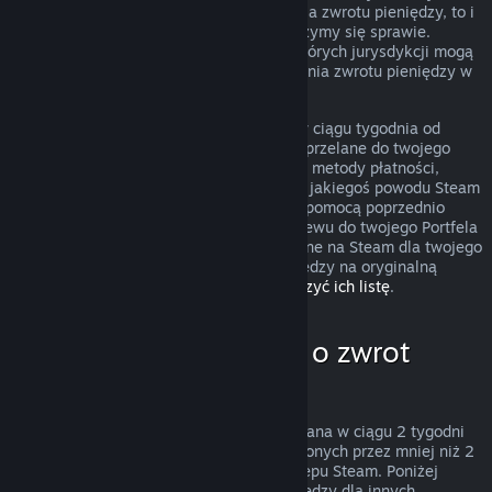
przypadek nie podlega zasadom uzyskania zwrotu pieniędzy, to i
tak możesz o niego poprosić, a my przyjrzymy się sprawie.
Konsumenci zamieszkujący obszary niektórych jurysdykcji mogą
mieć dodatkowe prawa dotyczące uzyskania zwrotu pieniędzy w
przypadku, gdy gra jest wadliwa.
Zwrócimy ci całkowitą kwotę pieniężną w ciągu tygodnia od
zatwierdzenia zwrotu. Pieniądze zostaną przelane do twojego
Portfela Steam lub przy pomocy tej samej metody płatności,
której użyto do dokonania zakupu. Jeśli z jakiegoś powodu Steam
nie będzie w stanie zwrócić pieniędzy za pomocą poprzednio
użytej metody płatności, dokonamy przelewu do twojego Portfela
Steam. Niektóre metody płatności dostępne na Steam dla twojego
kraju mogą nie wspierać zwracania pieniędzy na oryginalną
metodę płatności.
Kliknij tutaj, aby zobaczyć ich listę
.
Kiedy można poprosić o zwrot
pieniędzy
Oferta zwrotu pieniędzy na Steam, dokonana w ciągu 2 tygodni
od daty zakupu i dla produktów uruchomionych przez mniej niż 2
godziny, dotyczy gier i programów ze Sklepu Steam. Poniżej
znajduje się opis działania zwrotów pieniędzy dla innych