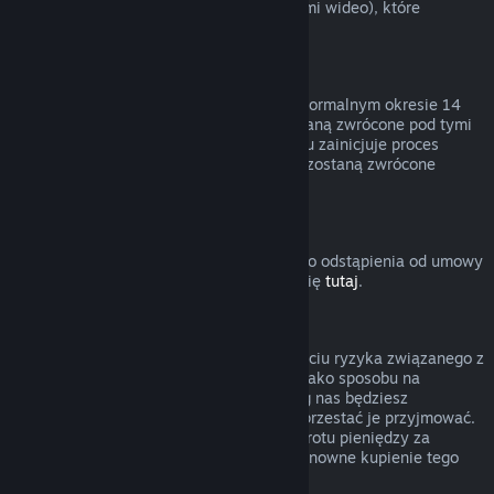
innymi treściami (niebędącymi materiałami wideo), które
podlegają zwrotom.
Zwroty pieniędzy za podarunki
Nieodebrane prezenty można zwrócić w normalnym okresie 14
dni lub 2 godzin. Odebrane prezenty zostaną zwrócone pod tymi
samymi warunkami, jeśli adresat prezentu zainicjuje proces
zwrotu. Środki użyte do zakupu prezentu zostaną zwrócone
osobie, która zakupiła prezent.
Prawo do odstąpienia od umowy (UE)
Wyjaśnienie dotyczące działania prawa do odstąpienia od umowy
w UE dla użytkowników Steam znajduje się
tutaj
.
Nadużycie
Zwroty pieniędzy mają polegać na usunięciu ryzyka związanego z
kupowaniem produktów na Steam — nie jako sposobu na
zdobywanie darmowych gier. Jeśli według nas będziesz
nadużywać zwrotów pieniędzy, możemy przestać je przyjmować.
Nie uważamy za nadużycie zażądania zwrotu pieniędzy za
produkt zakupiony przed wyprzedażą i ponowne kupienie tego
produktu po obniżonej cenie.