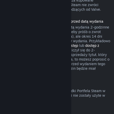
gry umożliwił żądania zwrotów pieniędzy za kupowane
przedmioty. W pozostałych przypadkach Steam nie zwróci
pieniędzy za transakcje w grach niepochodzących od Valve.
Zwroty pieniędzy za produkty zakupione przed datą wydania
Przy zakupie produktu na Steam przed datą wydania 2-godzinne
okno czasu gry będzie liczyło się na potrzeby próśb o zwrot
pieniędzy (z wyjątkiem testów wersji beta), ale okres 14 dni
będzie miał zastosowanie dopiero od daty wydania. Przykładowo
jeśli kupisz grę, która oferuje
wczesny dostęp
lub
dostęp z
wyprzedzeniem
, wszelki czas gry będzie liczył się do 2-
godzinnego limitu. Jeśli zakupisz w przedsprzedaży tytuł, który
nie jest grywalny przed jego datą wydania, to możesz poprosić o
zwrot pieniędzy w dowolnym momencie przed wydaniem tego
tytułu, a standardowy okres 14 dni/2 godzin będzie miał
zastosowanie od daty wydania gry.
Zwroty pieniędzy z Portfela Steam
Możesz poprosić o zwrot pieniędzy za środki Portfela Steam w
ciągu 14 dni od ich zakupu na Steam, jeśli nie zostały użyte w
jakikolwiek sposób.
Odnawialne subskrypcje