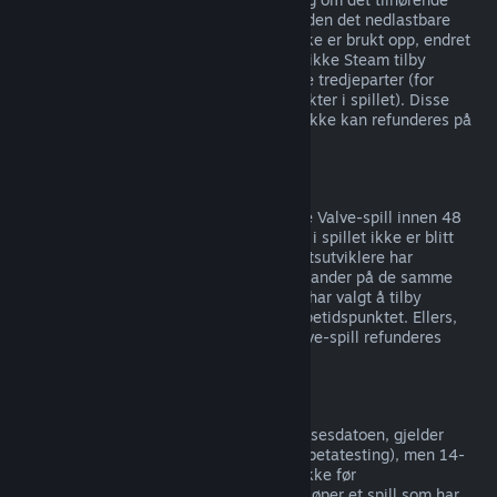
produktet er spilt i mindre enn to timer siden det nedlastbare
innholdet ble kjøpt, så lenge innholdet ikke er brukt opp, endret
eller overført. Merk at i noen tilfeller kan ikke Steam tilby
refusjoner av nedlastbart innhold for visse tredjeparter (for
eksempel om innholdet forbedrer en karakter i spillet). Disse
unntakene blir tydelig merket med at de ikke kan refunderes på
butikksiden før du kjøper.
Refusjon på kjøp gjort i spill
Steam tilbyr refusjoner for kjøp gjort i alle Valve-spill innen 48
timer etter kjøpet, så lenge gjenstandene i spillet ikke er blitt
brukt opp, endret eller overført. Tredjepartsutviklere har
muligheten til å tilby refusjoner for gjenstander på de samme
vilkårene. Steam viser deg om utvikleren har valgt å tilby
refusjoner for gjenstander i spillet på kjøpetidspunktet. Ellers,
kan ikke kjøp av gjenstander for ikke-Valve-spill refunderes
gjennom Steam.
Refusjon på spill kjøpt før utgivelsesdato
Når du kjøper et spill på Steam før utgivelsesdatoen, gjelder
spilletidsgrensen på to timer (unntatt for betatesting), men 14-
dagersperioden for refusjoner begynner ikke før
utgivelsesdatoen. Hvis du for eksempel kjøper et spill som har