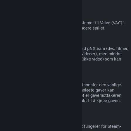
tredjepart).
VAC-utestengelser
Hvis du har blitt utestengt av antijuksesystemet til Valve (VAC) i
et spill, så mister du rettigheten til å refundere spillet.
Videoinnhold
Vi kan ikke tilby refusjoner for videoinnhold på Steam (dvs. filmer,
kortfilmer, serier, episoder og veiledningsvideoer), med mindre
videoen er i en pakke med annet innhold (ikke video) som kan
refunderes.
Refusjoner av gaver
Gaver som ikke er innløst kan refunderes innenfor den vanlige
refusjonsperioden på 14 dager/to timer. Innløste gaver kan
refunderes under samme vilkår dersom det er gavemottakeren
som setter i gang refusjonen. Pengene brukt til å kjøpe gaven,
returneres til den opprinnelige kjøperen.
EUs angrerett
For informasjon om hvordan EUs angrerett fungerer for Steam-