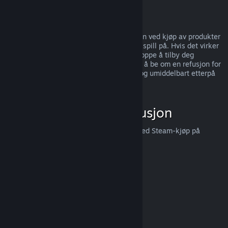
kunder,
trykk her
.
Misbruk
Refusjoner er designet for å fjerne risikoen ved kjøp av produkter
på Steam — ikke som en måte å få gratis spill på. Hvis det virker
som du misbruker refusjoner, så kan vi stoppe å tilby deg
refusjoner. Vi anser det ikke som misbruk å be om en refusjon for
et produkt som ble kjøpt like før et salg, og umiddelbart etterpå
kjøpe produktet igjen for salgsprisen.
Hvordan be om en refusjon
Du kan be om en refusjon eller få hjelp med Steam-kjøp på
help.steampowered.com
.
Sist oppdatert 23. april 2024
© Valve Corporation. Alle rettigheter reservert. Alle
varemerker tilhører sine respektive eiere i USA og andre
land.
Retningslinjer for personvern
|
Juridisk
|
Tilgjengelighet
|
Steams abonnementsavtale
|
Refusjoner
|
Informasjonskapsler