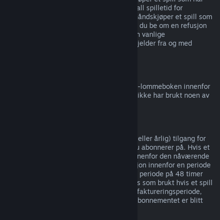
tidlig tilgang
eller
forhåndstilgang
, telles all spilletid for
refusjonsgrensen på to timer. Hvis du forhåndskjøper et spill som
ikke kan spilles før utgivelsesdatoen, kan du be om en refusjon
når som helst før spillets utgivelse, og den vanlige
refusjonsperioden på 14 dager / 2 timer gjelder fra og med
spillets utgivelsesdato.
Refusjon av Steam-lommebok
Du kan be om refusjon for penger i Steam-lommeboken innenfor
14 dager etter kjøpet på Steam og om du ikke har brukt noen av
pengene.
Løpende abonnementer
Steam tilbyr tidsbestemt (f.eks. månedlig eller årlig) tilgang for
enkelte typer innhold og tjenester, som du abonnerer på. Hvis et
løpende abonnement ikke er blitt brukt innenfor den nåværende
faktureringsperioden, kan du be om refusjon innenfor en periode
på 48 timer etter kjøpet, eller innenfor en periode på 48 timer
etter automatisk fornyelse. Innhold regnes som brukt hvis et spill
i abonnementet er blitt spilt i nåværende faktureringsperiode,
eller hvis goder eller rabatter inkludert i abonnementet er blitt
brukt, brukt opp, endret eller overført.