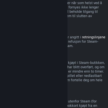
Merk at du kan si opp aktive abonnementer når som helst ved å
gå til
kontodetaljene dine
. Abonnementet fornyes ikke lenger
automatisk når det er sagt opp, men du vil beholde tilgang til
innholdet og godene fra abonnementet frem til slutten av
nåværende faktureringsperiode.
Steam-maskinvare
Innenfor tidsperioden og prosessen som er angitt i
retningslinjene
for refusjon av maskinvare
, kan du be om refusjon for Steam-
maskinvare og tilbehør kjøpt gjennom Steam.
Refusjon av pakker
Du kan motta full refusjon for alle pakker kjøpt i Steam-butikken,
så lenge ingen av gjenstandene i pakken har blitt overført, og om
spilletiden for alle gjenstandene i pakken er mindre enn to timer.
Hvis en pakke inkluderer en gjenstand i spillet eller nedlastbart
innhold som ikke kan refunderes, vil Steam fortelle deg om hele
pakken kan refunderes ved kassen.
Kjøp gjort utenfor Steam
Valve kan ikke gi refusjoner for kjøp gjort utenfor Steam (for
eksempel, CD-nøkler eller Steam-lommebokkort kjøpt fra en