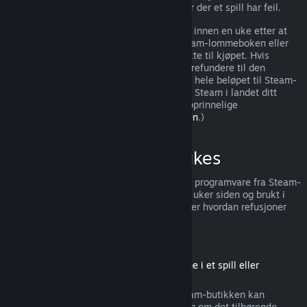
ytterligere rettigheter til refusjon i tilfeller der et spill har feil.
Du vil få utstedt en full refusjon av kjøpet innen en uke etter at
den godkjennes. Du mottar pengene i Steam-lommeboken eller
gjennom samme betalingsmetode du brukte til kjøpet. Hvis
Steam, av en eller annen grunn, ikke kan refundere til den
opprinnelige betalingsmetoden, overføres hele beløpet til Steam-
lommeboken. (Noen betalingsmetoder for Steam i landet ditt
støtter muligens ikke refusjoner til den opprinnelige
betalingsmetoden.
Trykk her for hele listen
.)
Når kan refusjoner brukes
Steams refusjonstilbud gjelder for spill og programvare fra Steam-
butikken, som ble kjøpt for mindre enn to uker siden og brukt i
mindre enn to timer. Her er en oversikt over hvordan refusjoner
fungerer for andre typer kjøp.
Refusjoner på nedlastbart innhold
(Steam-butikkinnhold som kan brukes inne i et spill eller
programvare, «DLC»)
Nedlastbart innhold («DLC») kjøpt fra Steam-butikken kan
refunderes innen 14 dager etter kjøpet, og om det tilhørende