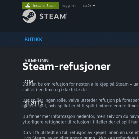
Installer Steam
logg inn
|
språk
BUTIKK
SAMFUNN
Steam-refusjoner
OM
Du kan be om refusjon for nesten alle kjøp på Steam – uan
spillet i en time og ikke likte det.
Det spiller ingen rolle. Valve utsteder refusjon på forespø
STØTTE
gjelder spill, hvis spillet er blitt spilt i mindre enn to timer.
Du finner mer informasjon nedenfor, men selv om du havner
ytterligere rettigheter til refusjon i tilfeller der et spill har 
Du vil få utstedt en full refusjon av kjøpet innen en uk
Hvis Steam, av en eller annen grunn, ikke kan refundere 