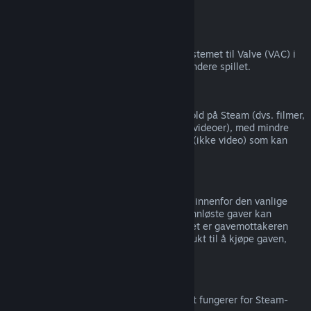
tredjepart).
VAC-utestengelser
Hvis du har blitt utestengt av antijuksesystemet til Valve (VAC) i
et spill, så mister du rettigheten til å refundere spillet.
Videoinnhold
Vi kan ikke tilby refusjoner for videoinnhold på Steam (dvs. filmer,
kortfilmer, serier, episoder og veiledningsvideoer), med mindre
videoen er i en pakke med annet innhold (ikke video) som kan
refunderes.
Refusjoner av gaver
Gaver som ikke er innløst kan refunderes innenfor den vanlige
refusjonsperioden på 14 dager/to timer. Innløste gaver kan
refunderes under samme vilkår dersom det er gavemottakeren
som setter i gang refusjonen. Pengene brukt til å kjøpe gaven,
returneres til den opprinnelige kjøperen.
EUs angrerett
For informasjon om hvordan EUs angrerett fungerer for Steam-