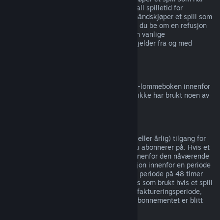
tidlig tilgang
eller
forhåndstilgang
, telles all spilletid for
refusjonsgrensen på to timer. Hvis du forhåndskjøper et spill som
ikke kan spilles før utgivelsesdatoen, kan du be om en refusjon
når som helst før spillets utgivelse, og den vanlige
refusjonsperioden på 14 dager / 2 timer gjelder fra og med
spillets utgivelsesdato.
Refusjon av Steam-lommebok
Du kan be om refusjon for penger i Steam-lommeboken innenfor
14 dager etter kjøpet på Steam og om du ikke har brukt noen av
pengene.
Løpende abonnementer
Steam tilbyr tidsbestemt (f.eks. månedlig eller årlig) tilgang for
enkelte typer innhold og tjenester, som du abonnerer på. Hvis et
løpende abonnement ikke er blitt brukt innenfor den nåværende
faktureringsperioden, kan du be om refusjon innenfor en periode
på 48 timer etter kjøpet, eller innenfor en periode på 48 timer
etter automatisk fornyelse. Innhold regnes som brukt hvis et spill
i abonnementet er blitt spilt i nåværende faktureringsperiode,
eller hvis goder eller rabatter inkludert i abonnementet er blitt
brukt, brukt opp, endret eller overført.