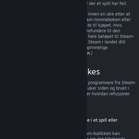
ytterligere rettigheter til refusjon i tilfeller der et spill har feil.
Du vil få utstedt en full refusjon av kjøpet innen en uke etter at
den godkjennes. Du mottar pengene i Steam-lommeboken eller
gjennom samme betalingsmetode du brukte til kjøpet. Hvis
Steam, av en eller annen grunn, ikke kan refundere til den
opprinnelige betalingsmetoden, overføres hele beløpet til Steam-
lommeboken. (Noen betalingsmetoder for Steam i landet ditt
støtter muligens ikke refusjoner til den opprinnelige
betalingsmetoden.
Trykk her for hele listen
.)
Når kan refusjoner brukes
Steams refusjonstilbud gjelder for spill og programvare fra Steam-
butikken, som ble kjøpt for mindre enn to uker siden og brukt i
mindre enn to timer. Her er en oversikt over hvordan refusjoner
fungerer for andre typer kjøp.
Refusjoner på nedlastbart innhold
(Steam-butikkinnhold som kan brukes inne i et spill eller
programvare, «DLC»)
Nedlastbart innhold («DLC») kjøpt fra Steam-butikken kan
refunderes innen 14 dager etter kjøpet, og om det tilhørende