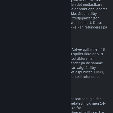
produktet er spilt i mindre enn to timer siden det nedlastbare
innholdet ble kjøpt, så lenge innholdet ikke er brukt opp, endret
eller overført. Merk at i noen tilfeller kan ikke Steam tilby
refusjoner av nedlastbart innhold for visse tredjeparter (for
eksempel om innholdet forbedrer en karakter i spillet). Disse
unntakene blir tydelig merket med at de ikke kan refunderes på
butikksiden før du kjøper.
Refusjon på kjøp gjort i spill
Steam tilbyr refusjoner for kjøp gjort i alle Valve-spill innen 48
timer etter kjøpet, så lenge gjenstandene i spillet ikke er blitt
brukt opp, endret eller overført. Tredjepartsutviklere har
muligheten til å tilby refusjoner for gjenstander på de samme
vilkårene. Steam viser deg om utvikleren har valgt å tilby
refusjoner for gjenstander i spillet på kjøpetidspunktet. Ellers,
kan ikke kjøp av gjenstander for ikke-Valve-spill refunderes
gjennom Steam.
Refusjon på spill kjøpt før utgivelsesdato
Når du kjøper et spill på Steam før utgivelsesdatoen, gjelder
spilletidsgrensen på to timer (unntatt for betatesting), men 14-
dagersperioden for refusjoner begynner ikke før
utgivelsesdatoen. Hvis du for eksempel kjøper et spill som har