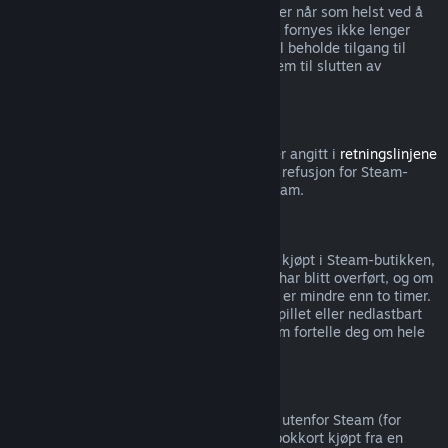
Merk at du kan si opp aktive abonnementer når som helst ved å
gå til
kontodetaljene dine
. Abonnementet fornyes ikke lenger
automatisk når det er sagt opp, men du vil beholde tilgang til
innholdet og godene fra abonnementet frem til slutten av
nåværende faktureringsperiode.
Steam-maskinvare
Innenfor tidsperioden og prosessen som er angitt i
retningslinjene
for refusjon av maskinvare
, kan du be om refusjon for Steam-
maskinvare og tilbehør kjøpt gjennom Steam.
Refusjon av pakker
Du kan motta full refusjon for alle pakker kjøpt i Steam-butikken,
så lenge ingen av gjenstandene i pakken har blitt overført, og om
spilletiden for alle gjenstandene i pakken er mindre enn to timer.
Hvis en pakke inkluderer en gjenstand i spillet eller nedlastbart
innhold som ikke kan refunderes, vil Steam fortelle deg om hele
pakken kan refunderes ved kassen.
Kjøp gjort utenfor Steam
Valve kan ikke gi refusjoner for kjøp gjort utenfor Steam (for
eksempel, CD-nøkler eller Steam-lommebokkort kjøpt fra en