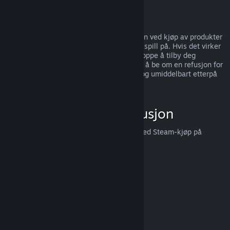
kunder,
trykk her
.
Misbruk
Refusjoner er designet for å fjerne risikoen ved kjøp av produkter
på Steam — ikke som en måte å få gratis spill på. Hvis det virker
som du misbruker refusjoner, så kan vi stoppe å tilby deg
refusjoner. Vi anser det ikke som misbruk å be om en refusjon for
et produkt som ble kjøpt like før et salg, og umiddelbart etterpå
kjøpe produktet igjen for salgsprisen.
Hvordan be om en refusjon
Du kan be om en refusjon eller få hjelp med Steam-kjøp på
help.steampowered.com
.
Sist oppdatert 23. april 2024
© Valve Corporation. Alle rettigheter reservert. Alle
varemerker tilhører sine respektive eiere i USA og andre
land.
Retningslinjer for personvern
|
Juridisk
|
Tilgjengelighet
|
Steams abonnementsavtale
|
Refusjoner
|
Informasjonskapsler