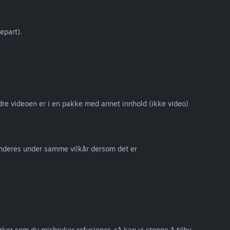
epart).
indre videoen er i en pakke med annet innhold (ikke video)
funderes under samme vilkår dersom det er
rker som du misbruker refusjoner, så kan vi stoppe å tilby