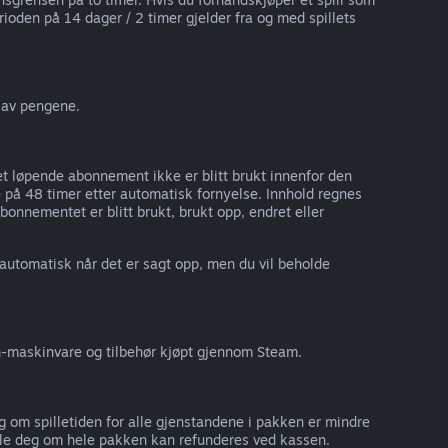
rioden på 14 dager / 2 timer gjelder fra og med spillets
 av pengene.
 et løpende abonnement ikke er blitt brukt innenfor den
 på 48 timer etter automatisk fornyelse. Innhold regnes
abonnementet er blitt brukt, brukt opp, endret eller
automatisk når det er sagt opp, men du vil beholde
m-maskinvare og tilbehør kjøpt gjennom Steam.
og om spilletiden for alle gjenstandene i pakken er mindre
telle deg om hele pakken kan refunderes ved kassen.