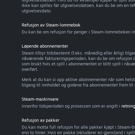
ikke kan spilles før utgivelsesdatoen, kan du be om en ref
utgivelsesdato.
Refusjon av Steam-lommebok
Du kan be om refusjon for penger i Steam-lommeboken in
Løpende abonnementer
Steam tilbyr tidsbestemt (f.eks. månedlig eller årlig) til
nåværende faktureringsperioden, kan du be om refusjon inn
som brukt hvis et spill i abonnementet er blitt spilt i nåv
overført.
Merk at du kan si opp aktive abonnementer når som helst 
tilgang til innholdet og godene fra abonnementet frem til
Steam-maskinvare
Innenfor tidsperioden og prosessen som er angitt i
retnin
Refusjon av pakker
Du kan motta full refusjon for alle pakker kjøpt i Steam-b
enn to timer. Hvis en pakke inkluderer en gjenstand i spi