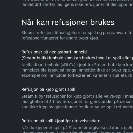
landet ditt støtter muligens ikke refusjoner til den oppri
Når kan refusjoner brukes
Steams refusjonstilbud gjelder for spill og programvare f
refusjoner fungerer for andre typer kjøp.
Refusjoner på nedlastbart innhold
(Steam-butikkinnhold som kan brukes inne i et spill elle
Nedlastbart innhold («DLC») kjøpt fra Steam-butikken kan 
innholdet ble kjøpt, så lenge innholdet ikke er brukt opp, e
eksempel om innholdet forbedrer en karakter i spillet). D
Refusjon på kjøp gjort i spill
Steam tilbyr refusjoner for kjøp gjort i alle Valve-spill in
muligheten til å tilby refusjoner for gjenstander på de sam
kan ikke kjøp av gjenstander for ikke-Valve-spill refund
Refusjon på spill kjøpt før utgivelsesdato
Når du kjøper et spill på Steam før utgivelsesdatoen, gjel
utgivelsesdatoen. Hvis du for eksempel kjøper et spill s