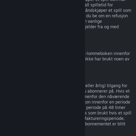
tidlig tilgang
eller
forhåndstilgang
, telles all spilletid for
refusjonsgrensen på to timer. Hvis du forhåndskjøper et spill som
ikke kan spilles før utgivelsesdatoen, kan du be om en refusjon
når som helst før spillets utgivelse, og den vanlige
refusjonsperioden på 14 dager / 2 timer gjelder fra og med
spillets utgivelsesdato.
Refusjon av Steam-lommebok
Du kan be om refusjon for penger i Steam-lommeboken innenfor
14 dager etter kjøpet på Steam og om du ikke har brukt noen av
pengene.
Løpende abonnementer
Steam tilbyr tidsbestemt (f.eks. månedlig eller årlig) tilgang for
enkelte typer innhold og tjenester, som du abonnerer på. Hvis et
løpende abonnement ikke er blitt brukt innenfor den nåværende
faktureringsperioden, kan du be om refusjon innenfor en periode
på 48 timer etter kjøpet, eller innenfor en periode på 48 timer
etter automatisk fornyelse. Innhold regnes som brukt hvis et spill
i abonnementet er blitt spilt i nåværende faktureringsperiode,
eller hvis goder eller rabatter inkludert i abonnementet er blitt
brukt, brukt opp, endret eller overført.