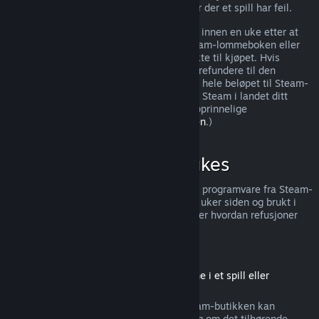
ytterligere rettigheter til refusjon i tilfeller der et spill har feil.
Du vil få utstedt en full refusjon av kjøpet innen en uke etter at
den godkjennes. Du mottar pengene i Steam-lommeboken eller
gjennom samme betalingsmetode du brukte til kjøpet. Hvis
Steam, av en eller annen grunn, ikke kan refundere til den
opprinnelige betalingsmetoden, overføres hele beløpet til Steam-
lommeboken. (Noen betalingsmetoder for Steam i landet ditt
støtter muligens ikke refusjoner til den opprinnelige
betalingsmetoden.
Trykk her for hele listen
.)
Når kan refusjoner brukes
Steams refusjonstilbud gjelder for spill og programvare fra Steam-
butikken, som ble kjøpt for mindre enn to uker siden og brukt i
mindre enn to timer. Her er en oversikt over hvordan refusjoner
fungerer for andre typer kjøp.
Refusjoner på nedlastbart innhold
(Steam-butikkinnhold som kan brukes inne i et spill eller
programvare, «DLC»)
Nedlastbart innhold («DLC») kjøpt fra Steam-butikken kan
refunderes innen 14 dager etter kjøpet, og om det tilhørende