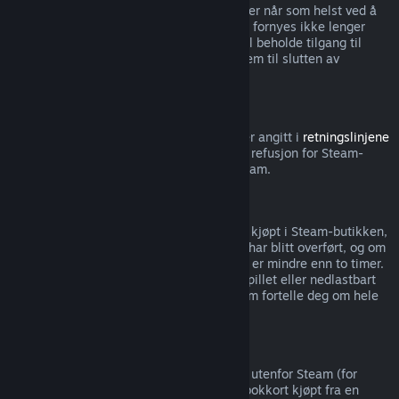
Merk at du kan si opp aktive abonnementer når som helst ved å
gå til
kontodetaljene dine
. Abonnementet fornyes ikke lenger
automatisk når det er sagt opp, men du vil beholde tilgang til
innholdet og godene fra abonnementet frem til slutten av
nåværende faktureringsperiode.
Steam-maskinvare
Innenfor tidsperioden og prosessen som er angitt i
retningslinjene
for refusjon av maskinvare
, kan du be om refusjon for Steam-
maskinvare og tilbehør kjøpt gjennom Steam.
Refusjon av pakker
Du kan motta full refusjon for alle pakker kjøpt i Steam-butikken,
så lenge ingen av gjenstandene i pakken har blitt overført, og om
spilletiden for alle gjenstandene i pakken er mindre enn to timer.
Hvis en pakke inkluderer en gjenstand i spillet eller nedlastbart
innhold som ikke kan refunderes, vil Steam fortelle deg om hele
pakken kan refunderes ved kassen.
Kjøp gjort utenfor Steam
Valve kan ikke gi refusjoner for kjøp gjort utenfor Steam (for
eksempel, CD-nøkler eller Steam-lommebokkort kjøpt fra en