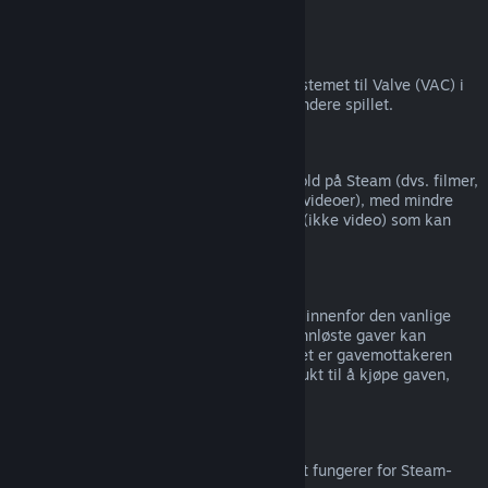
tredjepart).
VAC-utestengelser
Hvis du har blitt utestengt av antijuksesystemet til Valve (VAC) i
et spill, så mister du rettigheten til å refundere spillet.
Videoinnhold
Vi kan ikke tilby refusjoner for videoinnhold på Steam (dvs. filmer,
kortfilmer, serier, episoder og veiledningsvideoer), med mindre
videoen er i en pakke med annet innhold (ikke video) som kan
refunderes.
Refusjoner av gaver
Gaver som ikke er innløst kan refunderes innenfor den vanlige
refusjonsperioden på 14 dager/to timer. Innløste gaver kan
refunderes under samme vilkår dersom det er gavemottakeren
som setter i gang refusjonen. Pengene brukt til å kjøpe gaven,
returneres til den opprinnelige kjøperen.
EUs angrerett
For informasjon om hvordan EUs angrerett fungerer for Steam-