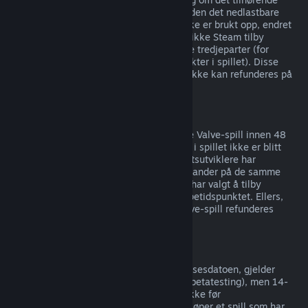
produktet er spilt i mindre enn to timer siden det nedlastbare
innholdet ble kjøpt, så lenge innholdet ikke er brukt opp, endret
eller overført. Merk at i noen tilfeller kan ikke Steam tilby
refusjoner av nedlastbart innhold for visse tredjeparter (for
eksempel om innholdet forbedrer en karakter i spillet). Disse
unntakene blir tydelig merket med at de ikke kan refunderes på
butikksiden før du kjøper.
Refusjon på kjøp gjort i spill
Steam tilbyr refusjoner for kjøp gjort i alle Valve-spill innen 48
timer etter kjøpet, så lenge gjenstandene i spillet ikke er blitt
brukt opp, endret eller overført. Tredjepartsutviklere har
muligheten til å tilby refusjoner for gjenstander på de samme
vilkårene. Steam viser deg om utvikleren har valgt å tilby
refusjoner for gjenstander i spillet på kjøpetidspunktet. Ellers,
kan ikke kjøp av gjenstander for ikke-Valve-spill refunderes
gjennom Steam.
Refusjon på spill kjøpt før utgivelsesdato
Når du kjøper et spill på Steam før utgivelsesdatoen, gjelder
spilletidsgrensen på to timer (unntatt for betatesting), men 14-
dagersperioden for refusjoner begynner ikke før
utgivelsesdatoen. Hvis du for eksempel kjøper et spill som har