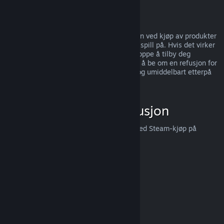
kunder,
trykk her
.
Misbruk
Refusjoner er designet for å fjerne risikoen ved kjøp av produkter
på Steam — ikke som en måte å få gratis spill på. Hvis det virker
som du misbruker refusjoner, så kan vi stoppe å tilby deg
refusjoner. Vi anser det ikke som misbruk å be om en refusjon for
et produkt som ble kjøpt like før et salg, og umiddelbart etterpå
kjøpe produktet igjen for salgsprisen.
Hvordan be om en refusjon
Du kan be om en refusjon eller få hjelp med Steam-kjøp på
help.steampowered.com
.
Sist oppdatert 23. april 2024
© Valve Corporation. Alle rettigheter reservert. Alle
varemerker tilhører sine respektive eiere i USA og andre
land.
Retningslinjer for personvern
|
Juridisk
|
Tilgjengelighet
|
Steams abonnementsavtale
|
Refusjoner
|
Informasjonskapsler