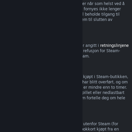
Merk at du kan si opp aktive abonnementer når som helst ved å
gå til
kontodetaljene dine
. Abonnementet fornyes ikke lenger
automatisk når det er sagt opp, men du vil beholde tilgang til
innholdet og godene fra abonnementet frem til slutten av
nåværende faktureringsperiode.
Steam-maskinvare
Innenfor tidsperioden og prosessen som er angitt i
retningslinjene
for refusjon av maskinvare
, kan du be om refusjon for Steam-
maskinvare og tilbehør kjøpt gjennom Steam.
Refusjon av pakker
Du kan motta full refusjon for alle pakker kjøpt i Steam-butikken,
så lenge ingen av gjenstandene i pakken har blitt overført, og om
spilletiden for alle gjenstandene i pakken er mindre enn to timer.
Hvis en pakke inkluderer en gjenstand i spillet eller nedlastbart
innhold som ikke kan refunderes, vil Steam fortelle deg om hele
pakken kan refunderes ved kassen.
Kjøp gjort utenfor Steam
Valve kan ikke gi refusjoner for kjøp gjort utenfor Steam (for
eksempel, CD-nøkler eller Steam-lommebokkort kjøpt fra en