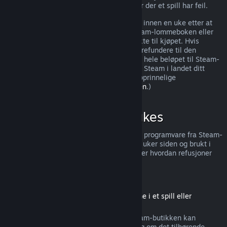
ytterligere rettigheter til refusjon i tilfeller der et spill har feil.
Du vil få utstedt en full refusjon av kjøpet innen en uke etter at
den godkjennes. Du mottar pengene i Steam-lommeboken eller
gjennom samme betalingsmetode du brukte til kjøpet. Hvis
Steam, av en eller annen grunn, ikke kan refundere til den
opprinnelige betalingsmetoden, overføres hele beløpet til Steam-
lommeboken. (Noen betalingsmetoder for Steam i landet ditt
støtter muligens ikke refusjoner til den opprinnelige
betalingsmetoden.
Trykk her for hele listen
.)
Når kan refusjoner brukes
Steams refusjonstilbud gjelder for spill og programvare fra Steam-
butikken, som ble kjøpt for mindre enn to uker siden og brukt i
mindre enn to timer. Her er en oversikt over hvordan refusjoner
fungerer for andre typer kjøp.
Refusjoner på nedlastbart innhold
(Steam-butikkinnhold som kan brukes inne i et spill eller
programvare, «DLC»)
Nedlastbart innhold («DLC») kjøpt fra Steam-butikken kan
refunderes innen 14 dager etter kjøpet, og om det tilhørende