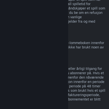
tidlig tilgang
eller
forhåndstilgang
, telles all spilletid for
refusjonsgrensen på to timer. Hvis du forhåndskjøper et spill som
ikke kan spilles før utgivelsesdatoen, kan du be om en refusjon
når som helst før spillets utgivelse, og den vanlige
refusjonsperioden på 14 dager / 2 timer gjelder fra og med
spillets utgivelsesdato.
Refusjon av Steam-lommebok
Du kan be om refusjon for penger i Steam-lommeboken innenfor
14 dager etter kjøpet på Steam og om du ikke har brukt noen av
pengene.
Løpende abonnementer
Steam tilbyr tidsbestemt (f.eks. månedlig eller årlig) tilgang for
enkelte typer innhold og tjenester, som du abonnerer på. Hvis et
løpende abonnement ikke er blitt brukt innenfor den nåværende
faktureringsperioden, kan du be om refusjon innenfor en periode
på 48 timer etter kjøpet, eller innenfor en periode på 48 timer
etter automatisk fornyelse. Innhold regnes som brukt hvis et spill
i abonnementet er blitt spilt i nåværende faktureringsperiode,
eller hvis goder eller rabatter inkludert i abonnementet er blitt
brukt, brukt opp, endret eller overført.