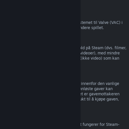
tredjepart).
VAC-utestengelser
Hvis du har blitt utestengt av antijuksesystemet til Valve (VAC) i
et spill, så mister du rettigheten til å refundere spillet.
Videoinnhold
Vi kan ikke tilby refusjoner for videoinnhold på Steam (dvs. filmer,
kortfilmer, serier, episoder og veiledningsvideoer), med mindre
videoen er i en pakke med annet innhold (ikke video) som kan
refunderes.
Refusjoner av gaver
Gaver som ikke er innløst kan refunderes innenfor den vanlige
refusjonsperioden på 14 dager/to timer. Innløste gaver kan
refunderes under samme vilkår dersom det er gavemottakeren
som setter i gang refusjonen. Pengene brukt til å kjøpe gaven,
returneres til den opprinnelige kjøperen.
EUs angrerett
For informasjon om hvordan EUs angrerett fungerer for Steam-