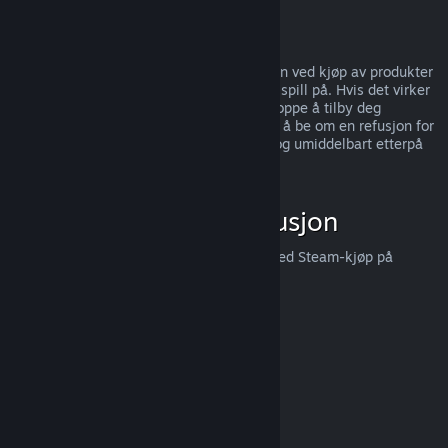
kunder,
trykk her
.
Misbruk
Refusjoner er designet for å fjerne risikoen ved kjøp av produkter
på Steam — ikke som en måte å få gratis spill på. Hvis det virker
som du misbruker refusjoner, så kan vi stoppe å tilby deg
refusjoner. Vi anser det ikke som misbruk å be om en refusjon for
et produkt som ble kjøpt like før et salg, og umiddelbart etterpå
kjøpe produktet igjen for salgsprisen.
Hvordan be om en refusjon
Du kan be om en refusjon eller få hjelp med Steam-kjøp på
help.steampowered.com
.
Sist oppdatert 23. april 2024
© Valve Corporation. Alle rettigheter reservert. Alle
varemerker tilhører sine respektive eiere i USA og andre
land.
Retningslinjer for personvern
|
Juridisk
|
Tilgjengelighet
|
Steams abonnementsavtale
|
Refusjoner
|
Informasjonskapsler