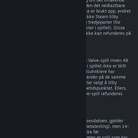
produktet er spilt i mindre enn to timer siden det nedlastbare
innholdet ble kjøpt, så lenge innholdet ikke er brukt opp, endret
eller overført. Merk at i noen tilfeller kan ikke Steam tilby
refusjoner av nedlastbart innhold for visse tredjeparter (for
eksempel om innholdet forbedrer en karakter i spillet). Disse
unntakene blir tydelig merket med at de ikke kan refunderes på
butikksiden før du kjøper.
Refusjon på kjøp gjort i spill
Steam tilbyr refusjoner for kjøp gjort i alle Valve-spill innen 48
timer etter kjøpet, så lenge gjenstandene i spillet ikke er blitt
brukt opp, endret eller overført. Tredjepartsutviklere har
muligheten til å tilby refusjoner for gjenstander på de samme
vilkårene. Steam viser deg om utvikleren har valgt å tilby
refusjoner for gjenstander i spillet på kjøpetidspunktet. Ellers,
kan ikke kjøp av gjenstander for ikke-Valve-spill refunderes
gjennom Steam.
Refusjon på spill kjøpt før utgivelsesdato
Når du kjøper et spill på Steam før utgivelsesdatoen, gjelder
spilletidsgrensen på to timer (unntatt for betatesting), men 14-
dagersperioden for refusjoner begynner ikke før
utgivelsesdatoen. Hvis du for eksempel kjøper et spill som har