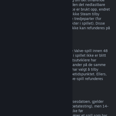
produktet er spilt i mindre enn to timer siden det nedlastbare
innholdet ble kjøpt, så lenge innholdet ikke er brukt opp, endret
eller overført. Merk at i noen tilfeller kan ikke Steam tilby
refusjoner av nedlastbart innhold for visse tredjeparter (for
eksempel om innholdet forbedrer en karakter i spillet). Disse
unntakene blir tydelig merket med at de ikke kan refunderes på
butikksiden før du kjøper.
Refusjon på kjøp gjort i spill
Steam tilbyr refusjoner for kjøp gjort i alle Valve-spill innen 48
timer etter kjøpet, så lenge gjenstandene i spillet ikke er blitt
brukt opp, endret eller overført. Tredjepartsutviklere har
muligheten til å tilby refusjoner for gjenstander på de samme
vilkårene. Steam viser deg om utvikleren har valgt å tilby
refusjoner for gjenstander i spillet på kjøpetidspunktet. Ellers,
kan ikke kjøp av gjenstander for ikke-Valve-spill refunderes
gjennom Steam.
Refusjon på spill kjøpt før utgivelsesdato
Når du kjøper et spill på Steam før utgivelsesdatoen, gjelder
spilletidsgrensen på to timer (unntatt for betatesting), men 14-
dagersperioden for refusjoner begynner ikke før
utgivelsesdatoen. Hvis du for eksempel kjøper et spill som har