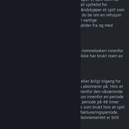
tidlig tilgang
eller
forhåndstilgang
, telles all spilletid for
refusjonsgrensen på to timer. Hvis du forhåndskjøper et spill som
ikke kan spilles før utgivelsesdatoen, kan du be om en refusjon
når som helst før spillets utgivelse, og den vanlige
refusjonsperioden på 14 dager / 2 timer gjelder fra og med
spillets utgivelsesdato.
Refusjon av Steam-lommebok
Du kan be om refusjon for penger i Steam-lommeboken innenfor
14 dager etter kjøpet på Steam og om du ikke har brukt noen av
pengene.
Løpende abonnementer
Steam tilbyr tidsbestemt (f.eks. månedlig eller årlig) tilgang for
enkelte typer innhold og tjenester, som du abonnerer på. Hvis et
løpende abonnement ikke er blitt brukt innenfor den nåværende
faktureringsperioden, kan du be om refusjon innenfor en periode
på 48 timer etter kjøpet, eller innenfor en periode på 48 timer
etter automatisk fornyelse. Innhold regnes som brukt hvis et spill
i abonnementet er blitt spilt i nåværende faktureringsperiode,
eller hvis goder eller rabatter inkludert i abonnementet er blitt
brukt, brukt opp, endret eller overført.