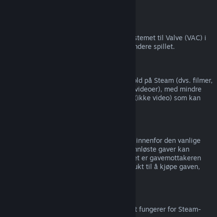
tredjepart).
VAC-utestengelser
Hvis du har blitt utestengt av antijuksesystemet til Valve (VAC) i
et spill, så mister du rettigheten til å refundere spillet.
Videoinnhold
Vi kan ikke tilby refusjoner for videoinnhold på Steam (dvs. filmer,
kortfilmer, serier, episoder og veiledningsvideoer), med mindre
videoen er i en pakke med annet innhold (ikke video) som kan
refunderes.
Refusjoner av gaver
Gaver som ikke er innløst kan refunderes innenfor den vanlige
refusjonsperioden på 14 dager/to timer. Innløste gaver kan
refunderes under samme vilkår dersom det er gavemottakeren
som setter i gang refusjonen. Pengene brukt til å kjøpe gaven,
returneres til den opprinnelige kjøperen.
EUs angrerett
For informasjon om hvordan EUs angrerett fungerer for Steam-