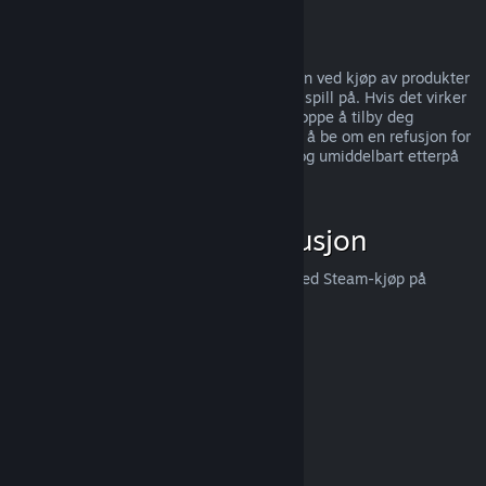
kunder,
trykk her
.
Misbruk
Refusjoner er designet for å fjerne risikoen ved kjøp av produkter
på Steam — ikke som en måte å få gratis spill på. Hvis det virker
som du misbruker refusjoner, så kan vi stoppe å tilby deg
refusjoner. Vi anser det ikke som misbruk å be om en refusjon for
et produkt som ble kjøpt like før et salg, og umiddelbart etterpå
kjøpe produktet igjen for salgsprisen.
Hvordan be om en refusjon
Du kan be om en refusjon eller få hjelp med Steam-kjøp på
help.steampowered.com
.
Sist oppdatert 23. april 2024
© Valve Corporation. Alle rettigheter reservert. Alle
varemerker tilhører sine respektive eiere i USA og andre
land.
Retningslinjer for personvern
|
Juridisk
|
Tilgjengelighet
|
Steams abonnementsavtale
|
Refusjoner
|
Informasjonskapsler