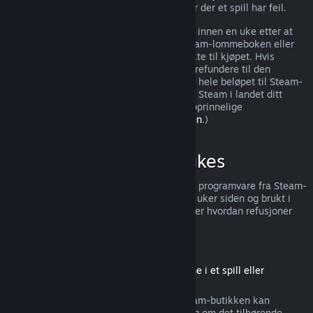
ytterligere rettigheter til refusjon i tilfeller der et spill har feil.
Du vil få utstedt en full refusjon av kjøpet innen en uke etter at
den godkjennes. Du mottar pengene i Steam-lommeboken eller
gjennom samme betalingsmetode du brukte til kjøpet. Hvis
Steam, av en eller annen grunn, ikke kan refundere til den
opprinnelige betalingsmetoden, overføres hele beløpet til Steam-
lommeboken. (Noen betalingsmetoder for Steam i landet ditt
støtter muligens ikke refusjoner til den opprinnelige
betalingsmetoden.
Trykk her for hele listen
.)
Når kan refusjoner brukes
Steams refusjonstilbud gjelder for spill og programvare fra Steam-
butikken, som ble kjøpt for mindre enn to uker siden og brukt i
mindre enn to timer. Her er en oversikt over hvordan refusjoner
fungerer for andre typer kjøp.
Refusjoner på nedlastbart innhold
(Steam-butikkinnhold som kan brukes inne i et spill eller
programvare, «DLC»)
Nedlastbart innhold («DLC») kjøpt fra Steam-butikken kan
refunderes innen 14 dager etter kjøpet, og om det tilhørende