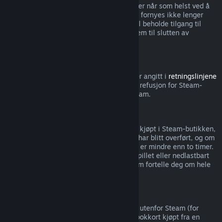
Merk at du kan si opp aktive abonnementer når som helst ved å
gå til
kontodetaljene dine
. Abonnementet fornyes ikke lenger
automatisk når det er sagt opp, men du vil beholde tilgang til
innholdet og godene fra abonnementet frem til slutten av
nåværende faktureringsperiode.
Steam-maskinvare
Innenfor tidsperioden og prosessen som er angitt i
retningslinjene
for refusjon av maskinvare
, kan du be om refusjon for Steam-
maskinvare og tilbehør kjøpt gjennom Steam.
Refusjon av pakker
Du kan motta full refusjon for alle pakker kjøpt i Steam-butikken,
så lenge ingen av gjenstandene i pakken har blitt overført, og om
spilletiden for alle gjenstandene i pakken er mindre enn to timer.
Hvis en pakke inkluderer en gjenstand i spillet eller nedlastbart
innhold som ikke kan refunderes, vil Steam fortelle deg om hele
pakken kan refunderes ved kassen.
Kjøp gjort utenfor Steam
Valve kan ikke gi refusjoner for kjøp gjort utenfor Steam (for
eksempel, CD-nøkler eller Steam-lommebokkort kjøpt fra en