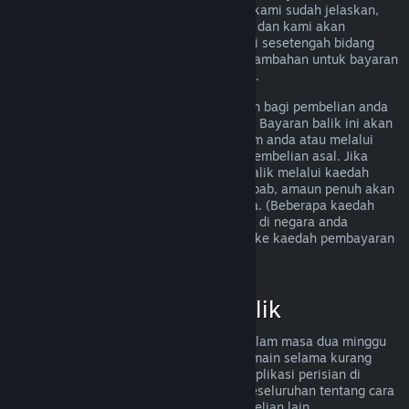
memenuhi peraturan bayaran balik yang kami sudah jelaskan,
anda masih boleh meminta bayaran balik dan kami akan
menyemak permintaan anda. Pengguna di sesetengah bidang
kuasa mungkin boleh mendapatkan hak tambahan untuk bayaran
balik sekiranya permainan tersebut rosak.
Anda akan menerima bayaran balik penuh bagi pembelian anda
dalam masa seminggu selepas kelulusan. Bayaran balik ini akan
dimasukkan ke dalam dana Dompet Steam anda atau melalui
kaedah pembayaran yang sama seperti pembelian asal. Jika
Steam tidak dapat memproses bayaran balik melalui kaedah
pembayaran awal anda atas sebarang sebab, amaun penuh akan
dikreditkan ke dalam Dompet Steam anda. (Beberapa kaedah
pembayaran yang tersedia melalui Steam di negara anda
mungkin tidak menyokong bayaran balik ke kaedah pembayaran
asal.
Klik di sini untuk senarai penuh
.)
Kelayakan Bayaran Balik
Tawaran bayaran balik Steam terpakai dalam masa dua minggu
selepas pembelian dan dengan masa bermain selama kurang
daripada dua jam, untuk permainan dan aplikasi perisian di
gedung Steam. Berikut ialah gambaran keseluruhan tentang cara
bayaran balik berfungsi untuk jenis pembelian lain.