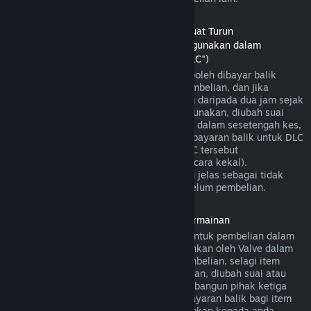
Bayaran Balik untuk Kandungan Boleh Muat Turun
(Kandungan gedung Steam yang boleh digunakan dalam
permainan atau aplikasi perisian lain, "DLC")
DLC yang dibeli daripada gedung Steam boleh dibayar balik
dalam masa empat belas hari selepas pembelian, dan jika
permainan utama telah dimainkan kurang daripada dua jam sejak
DLC dibeli, selagi DLC tersebut belum digunakan, diubah suai
atau dipindahkan. Harap maklum bahawa dalam sesetengah kes,
Steam mungkin tidak dapat memberikan bayaran balik untuk DLC
pihak ketiga tertentu (contohnya, jika DLC tersebut
meningkatkan tahap watak permainan secara kekal).
Pengecualian ini akan ditandakan dengan jelas sebagai tidak
boleh dibayar balik di halaman Store sebelum pembelian.
Bayaran balik untuk Pembelian Dalam Permainan
Steam akan menawarkan bayaran balik untuk pembelian dalam
permainan bagi permainan yang dibangunkan oleh Valve dalam
masa empat puluh lapan jam selepas pembelian, selagi item
dalam permainan tersebut belum digunakan, diubah suai atau
dipindahkan. Berdasarkan syarat ini, pembangun pihak ketiga
mempunyai pilihan untuk mendayakan bayaran balik bagi item
dalam permainan. Steam akan memaklumkan kepada anda