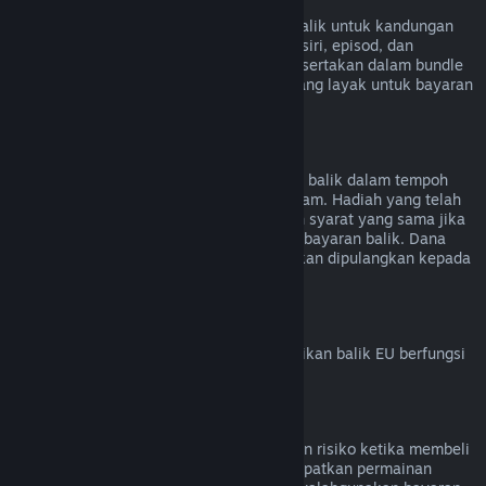
Kandungan Video
Kami tidak dapat menawarkan bayaran balik untuk kandungan
video di Steam (cth. filem, video pendek, siri, episod, dan
tutorial), melainkan jika video tersebut disertakan dalam bundle
bersama kandungan lain (bukan video) yang layak untuk bayaran
balik.
Bayaran Balik untuk Hadiah
Hadiah yang belum ditebus boleh dibayar balik dalam tempoh
bayaran balik standard iaitu 14 hari/dua jam. Hadiah yang telah
ditebus juga boleh dibayar balik di bawah syarat yang sama jika
penerima hadiah memulakan permintaan bayaran balik. Dana
yang digunakan untuk membeli hadiah akan dipulangkan kepada
pembeli asal.
Hak Penarikan Balik EU
Untuk penjelasan tentang cara hak penarikan balik EU berfungsi
untuk pelanggan Steam,
klik di sini
.
Penyalahgunaan
Bayaran balik direka untuk menghapuskan risiko ketika membeli
tajuk di Steam – bukan cara untuk mendapatkan permainan