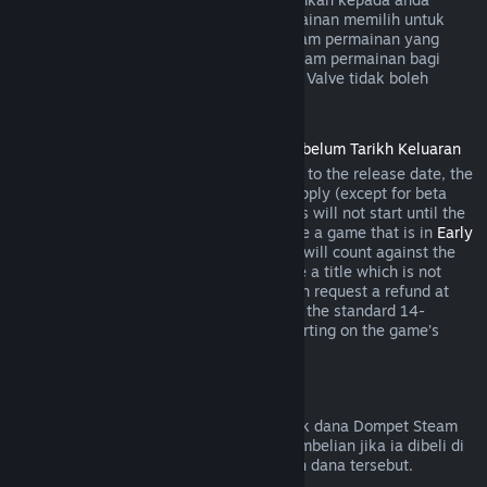
semasa pembelian jika pembangun permainan memilih untuk
menawarkan bayaran balik bagi item dalam permainan yang
anda bakal beli. Jika tidak, pembelian dalam permainan bagi
permainan yang bukan dibangunkan oleh Valve tidak boleh
dikembalikan melalui Steam.
Bayaran Balik untuk Tajuk yang Dibeli Sebelum Tarikh Keluaran
When you purchase a title on Steam prior to the release date, the
two-hour playtime limit for refunds will apply (except for beta
testing), but the 14-day period for refunds will not start until the
release date. For example, if you purchase a game that is in
Early
Access
or
Advance Access
, any playtime will count against the
two-hour refund limit. If you pre-purchase a title which is not
playable prior to the release date, you can request a refund at
any time prior to release of that title, and the standard 14-
day/two-hour refund period will apply starting on the game’s
release date.
Bayaran Balik Dompet Steam
Anda boleh memohon bayaran balik untuk dana Dompet Steam
dalam masa empat belas hari selepas pembelian jika ia dibeli di
Steam dan jika anda belum menggunakan dana tersebut.