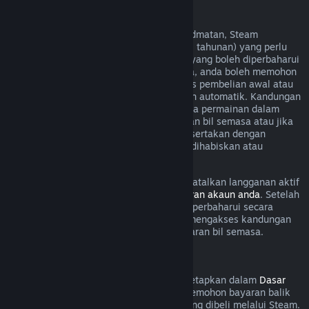
Langganan Boleh Diperbaharui
Untuk sesetengah kandungan dan perkhidmatan, Steam
menawarkan akses berkala (cth. bulanan, tahunan) yang perlu
dibayar secara berulang. Jika langganan yang boleh diperbaharui
tidak digunakan dalam kitaran bil semasa, anda boleh memohon
bayaran balik dalam masa 48 jam selepas pembelian awal atau
dalam masa 48 jam selepas pembaharuan automatik. Kandungan
dianggap telah digunakan jika mana-mana permainan dalam
langganan telah dimainkan semasa kitaran bil semasa atau jika
mana-mana faedah atau diskaun yang disertakan dengan
langganan telah digunakan, diubah suai, dihabiskan atau
dipindahkan.
Harap maklum bahawa anda boleh membatalkan langganan aktif
pada bila-bila masa dengan pergi ke
butiran akaun anda
. Setelah
dibatalkan, langganan anda tidak akan diperbaharui secara
automatik lagi, tetapi anda masih boleh mengakses kandungan
dan faedah langganan sehingga akhir kitaran bil semasa.
Perkakasan Steam
Dalam tempoh masa dan proses yang ditetapkan dalam
Dasar
Bayaran Balik Perkakasan
, anda boleh memohon bayaran balik
untuk perkakasan dan aksesori Steam yang dibeli melalui Steam.