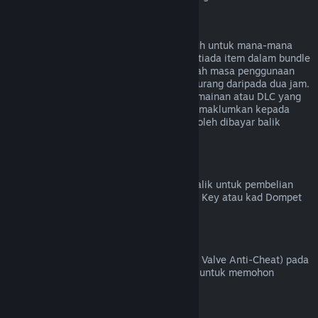
Bayaran Balik untuk Bundle
Anda boleh menerima bayaran balik penuh untuk mana-mana
bundle yang dibeli di Steam Store, selagi tiada item dalam bundle
tersebut telah dipindahkan, dan jika jumlah masa penggunaan
untuk semua item dalam bundle adalah kurang daripada dua jam.
Jika bundle mengandungi item dalam permainan atau DLC yang
tidak boleh dibayar balik, Steam akan memaklumkan kepada
anda sama ada seluruh bundle tersebut boleh dibayar balik
semasa proses pembayaran.
Pembelian yang Dibuat Di Luar Steam
Valve tidak dapat memberikan bayaran balik untuk pembelian
yang dibuat di luar Steam (contohnya, CD Key atau kad Dompet
Steam yang dibeli daripada pihak ketiga).
Larangan VAC
Jika anda telah dilarang oleh VAC (sistem Valve Anti-Cheat) pada
sesuatu permainan, anda kehilangan hak untuk memohon
bayaran balik bagi permainan tersebut.