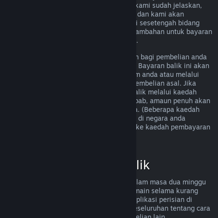
memenuhi peraturan bayaran balik yang kami sudah jelaskan,
anda masih boleh meminta bayaran balik dan kami akan
menyemak permintaan anda. Pengguna di sesetengah bidang
kuasa mungkin boleh mendapatkan hak tambahan untuk bayaran
balik sekiranya permainan tersebut rosak.
Anda akan menerima bayaran balik penuh bagi pembelian anda
dalam masa seminggu selepas kelulusan. Bayaran balik ini akan
dimasukkan ke dalam dana Dompet Steam anda atau melalui
kaedah pembayaran yang sama seperti pembelian asal. Jika
Steam tidak dapat memproses bayaran balik melalui kaedah
pembayaran awal anda atas sebarang sebab, amaun penuh akan
dikreditkan ke dalam Dompet Steam anda. (Beberapa kaedah
pembayaran yang tersedia melalui Steam di negara anda
mungkin tidak menyokong bayaran balik ke kaedah pembayaran
asal.
Klik di sini untuk senarai penuh
.)
Kelayakan Bayaran Balik
Tawaran bayaran balik Steam terpakai dalam masa dua minggu
selepas pembelian dan dengan masa bermain selama kurang
daripada dua jam, untuk permainan dan aplikasi perisian di
gedung Steam. Berikut ialah gambaran keseluruhan tentang cara
bayaran balik berfungsi untuk jenis pembelian lain.