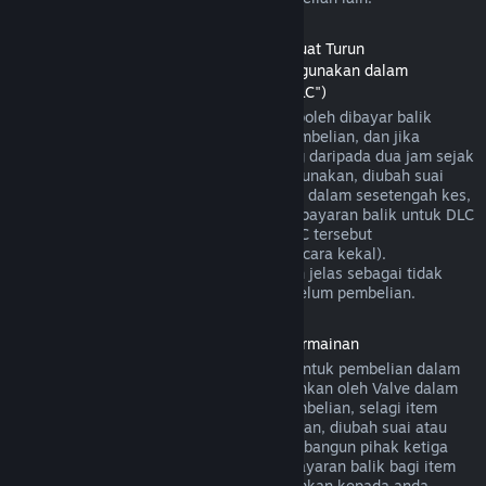
Bayaran Balik untuk Kandungan Boleh Muat Turun
(Kandungan gedung Steam yang boleh digunakan dalam
permainan atau aplikasi perisian lain, "DLC")
DLC yang dibeli daripada gedung Steam boleh dibayar balik
dalam masa empat belas hari selepas pembelian, dan jika
permainan utama telah dimainkan kurang daripada dua jam sejak
DLC dibeli, selagi DLC tersebut belum digunakan, diubah suai
atau dipindahkan. Harap maklum bahawa dalam sesetengah kes,
Steam mungkin tidak dapat memberikan bayaran balik untuk DLC
pihak ketiga tertentu (contohnya, jika DLC tersebut
meningkatkan tahap watak permainan secara kekal).
Pengecualian ini akan ditandakan dengan jelas sebagai tidak
boleh dibayar balik di halaman Store sebelum pembelian.
Bayaran balik untuk Pembelian Dalam Permainan
Steam akan menawarkan bayaran balik untuk pembelian dalam
permainan bagi permainan yang dibangunkan oleh Valve dalam
masa empat puluh lapan jam selepas pembelian, selagi item
dalam permainan tersebut belum digunakan, diubah suai atau
dipindahkan. Berdasarkan syarat ini, pembangun pihak ketiga
mempunyai pilihan untuk mendayakan bayaran balik bagi item
dalam permainan. Steam akan memaklumkan kepada anda