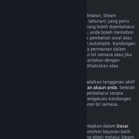
Langganan Boleh Diperbaharui
Untuk sesetengah kandungan dan perkhidmatan, Steam
menawarkan akses berkala (cth. bulanan, tahunan) yang perlu
dibayar secara berulang. Jika langganan yang boleh diperbaharui
tidak digunakan dalam kitaran bil semasa, anda boleh memohon
bayaran balik dalam masa 48 jam selepas pembelian awal atau
dalam masa 48 jam selepas pembaharuan automatik. Kandungan
dianggap telah digunakan jika mana-mana permainan dalam
langganan telah dimainkan semasa kitaran bil semasa atau jika
mana-mana faedah atau diskaun yang disertakan dengan
langganan telah digunakan, diubah suai, dihabiskan atau
dipindahkan.
Harap maklum bahawa anda boleh membatalkan langganan aktif
pada bila-bila masa dengan pergi ke
butiran akaun anda
. Setelah
dibatalkan, langganan anda tidak akan diperbaharui secara
automatik lagi, tetapi anda masih boleh mengakses kandungan
dan faedah langganan sehingga akhir kitaran bil semasa.
Perkakasan Steam
Dalam tempoh masa dan proses yang ditetapkan dalam
Dasar
Bayaran Balik Perkakasan
, anda boleh memohon bayaran balik
untuk perkakasan dan aksesori Steam yang dibeli melalui Steam.