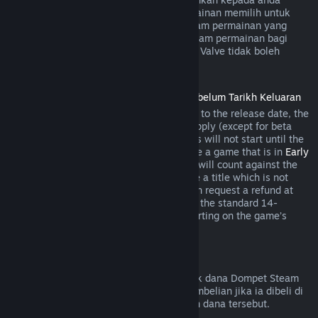
semasa pembelian jika pembangun permainan memilih untuk
menawarkan bayaran balik bagi item dalam permainan yang
anda bakal beli. Jika tidak, pembelian dalam permainan bagi
permainan yang bukan dibangunkan oleh Valve tidak boleh
dikembalikan melalui Steam.
Bayaran Balik untuk Tajuk yang Dibeli Sebelum Tarikh Keluaran
When you purchase a title on Steam prior to the release date, the
two-hour playtime limit for refunds will apply (except for beta
testing), but the 14-day period for refunds will not start until the
release date. For example, if you purchase a game that is in
Early
Access
or
Advance Access
, any playtime will count against the
two-hour refund limit. If you pre-purchase a title which is not
playable prior to the release date, you can request a refund at
any time prior to release of that title, and the standard 14-
day/two-hour refund period will apply starting on the game’s
release date.
Bayaran Balik Dompet Steam
Anda boleh memohon bayaran balik untuk dana Dompet Steam
dalam masa empat belas hari selepas pembelian jika ia dibeli di
Steam dan jika anda belum menggunakan dana tersebut.