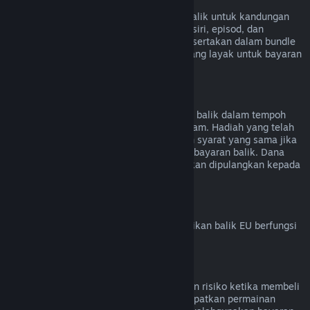
Kandungan Video
Kami tidak dapat menawarkan bayaran balik untuk kandungan
video di Steam (cth. filem, video pendek, siri, episod, dan
tutorial), melainkan jika video tersebut disertakan dalam bundle
bersama kandungan lain (bukan video) yang layak untuk bayaran
balik.
Bayaran Balik untuk Hadiah
Hadiah yang belum ditebus boleh dibayar balik dalam tempoh
bayaran balik standard iaitu 14 hari/dua jam. Hadiah yang telah
ditebus juga boleh dibayar balik di bawah syarat yang sama jika
penerima hadiah memulakan permintaan bayaran balik. Dana
yang digunakan untuk membeli hadiah akan dipulangkan kepada
pembeli asal.
Hak Penarikan Balik EU
Untuk penjelasan tentang cara hak penarikan balik EU berfungsi
untuk pelanggan Steam,
klik di sini
.
Penyalahgunaan
Bayaran balik direka untuk menghapuskan risiko ketika membeli
tajuk di Steam – bukan cara untuk mendapatkan permainan