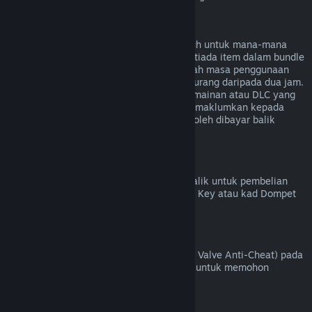
Bayaran Balik untuk Bundle
Anda boleh menerima bayaran balik penuh untuk mana-mana
bundle yang dibeli di Steam Store, selagi tiada item dalam bundle
tersebut telah dipindahkan, dan jika jumlah masa penggunaan
untuk semua item dalam bundle adalah kurang daripada dua jam.
Jika bundle mengandungi item dalam permainan atau DLC yang
tidak boleh dibayar balik, Steam akan memaklumkan kepada
anda sama ada seluruh bundle tersebut boleh dibayar balik
semasa proses pembayaran.
Pembelian yang Dibuat Di Luar Steam
Valve tidak dapat memberikan bayaran balik untuk pembelian
yang dibuat di luar Steam (contohnya, CD Key atau kad Dompet
Steam yang dibeli daripada pihak ketiga).
Larangan VAC
Jika anda telah dilarang oleh VAC (sistem Valve Anti-Cheat) pada
sesuatu permainan, anda kehilangan hak untuk memohon
bayaran balik bagi permainan tersebut.