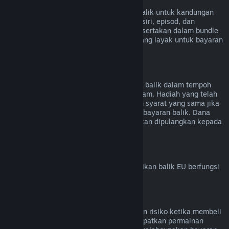
Kandungan Video
Kami tidak dapat menawarkan bayaran balik untuk kandungan
video di Steam (cth. filem, video pendek, siri, episod, dan
tutorial), melainkan jika video tersebut disertakan dalam bundle
bersama kandungan lain (bukan video) yang layak untuk bayaran
balik.
Bayaran Balik untuk Hadiah
Hadiah yang belum ditebus boleh dibayar balik dalam tempoh
bayaran balik standard iaitu 14 hari/dua jam. Hadiah yang telah
ditebus juga boleh dibayar balik di bawah syarat yang sama jika
penerima hadiah memulakan permintaan bayaran balik. Dana
yang digunakan untuk membeli hadiah akan dipulangkan kepada
pembeli asal.
Hak Penarikan Balik EU
Untuk penjelasan tentang cara hak penarikan balik EU berfungsi
untuk pelanggan Steam,
klik di sini
.
Penyalahgunaan
Bayaran balik direka untuk menghapuskan risiko ketika membeli
tajuk di Steam – bukan cara untuk mendapatkan permainan