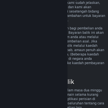
memenuhi peraturan bayaran balik yang kami sudah jelaskan,
anda masih boleh meminta bayaran balik dan kami akan
menyemak permintaan anda. Pengguna di sesetengah bidang
kuasa mungkin boleh mendapatkan hak tambahan untuk bayaran
balik sekiranya permainan tersebut rosak.
Anda akan menerima bayaran balik penuh bagi pembelian anda
dalam masa seminggu selepas kelulusan. Bayaran balik ini akan
dimasukkan ke dalam dana Dompet Steam anda atau melalui
kaedah pembayaran yang sama seperti pembelian asal. Jika
Steam tidak dapat memproses bayaran balik melalui kaedah
pembayaran awal anda atas sebarang sebab, amaun penuh akan
dikreditkan ke dalam Dompet Steam anda. (Beberapa kaedah
pembayaran yang tersedia melalui Steam di negara anda
mungkin tidak menyokong bayaran balik ke kaedah pembayaran
asal.
Klik di sini untuk senarai penuh
.)
Kelayakan Bayaran Balik
Tawaran bayaran balik Steam terpakai dalam masa dua minggu
selepas pembelian dan dengan masa bermain selama kurang
daripada dua jam, untuk permainan dan aplikasi perisian di
gedung Steam. Berikut ialah gambaran keseluruhan tentang cara
bayaran balik berfungsi untuk jenis pembelian lain.