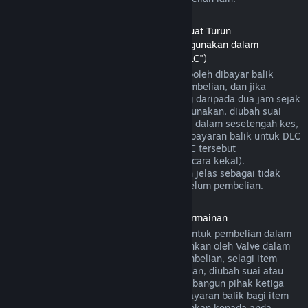
Bayaran Balik untuk Kandungan Boleh Muat Turun
(Kandungan gedung Steam yang boleh digunakan dalam
permainan atau aplikasi perisian lain, "DLC")
DLC yang dibeli daripada gedung Steam boleh dibayar balik
dalam masa empat belas hari selepas pembelian, dan jika
permainan utama telah dimainkan kurang daripada dua jam sejak
DLC dibeli, selagi DLC tersebut belum digunakan, diubah suai
atau dipindahkan. Harap maklum bahawa dalam sesetengah kes,
Steam mungkin tidak dapat memberikan bayaran balik untuk DLC
pihak ketiga tertentu (contohnya, jika DLC tersebut
meningkatkan tahap watak permainan secara kekal).
Pengecualian ini akan ditandakan dengan jelas sebagai tidak
boleh dibayar balik di halaman Store sebelum pembelian.
Bayaran balik untuk Pembelian Dalam Permainan
Steam akan menawarkan bayaran balik untuk pembelian dalam
permainan bagi permainan yang dibangunkan oleh Valve dalam
masa empat puluh lapan jam selepas pembelian, selagi item
dalam permainan tersebut belum digunakan, diubah suai atau
dipindahkan. Berdasarkan syarat ini, pembangun pihak ketiga
mempunyai pilihan untuk mendayakan bayaran balik bagi item
dalam permainan. Steam akan memaklumkan kepada anda