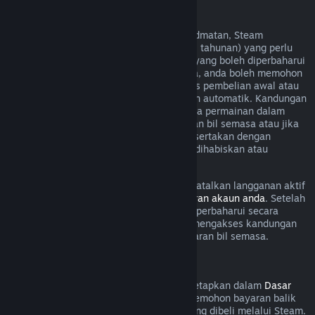
Langganan Boleh Diperbaharui
Untuk sesetengah kandungan dan perkhidmatan, Steam
menawarkan akses berkala (cth. bulanan, tahunan) yang perlu
dibayar secara berulang. Jika langganan yang boleh diperbaharui
tidak digunakan dalam kitaran bil semasa, anda boleh memohon
bayaran balik dalam masa 48 jam selepas pembelian awal atau
dalam masa 48 jam selepas pembaharuan automatik. Kandungan
dianggap telah digunakan jika mana-mana permainan dalam
langganan telah dimainkan semasa kitaran bil semasa atau jika
mana-mana faedah atau diskaun yang disertakan dengan
langganan telah digunakan, diubah suai, dihabiskan atau
dipindahkan.
Harap maklum bahawa anda boleh membatalkan langganan aktif
pada bila-bila masa dengan pergi ke
butiran akaun anda
. Setelah
dibatalkan, langganan anda tidak akan diperbaharui secara
automatik lagi, tetapi anda masih boleh mengakses kandungan
dan faedah langganan sehingga akhir kitaran bil semasa.
Perkakasan Steam
Dalam tempoh masa dan proses yang ditetapkan dalam
Dasar
Bayaran Balik Perkakasan
, anda boleh memohon bayaran balik
untuk perkakasan dan aksesori Steam yang dibeli melalui Steam.