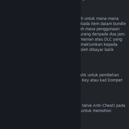
Bayaran Balik untuk Bundle
Anda boleh menerima bayaran balik penuh untuk mana-mana
bundle yang dibeli di Steam Store, selagi tiada item dalam bundle
tersebut telah dipindahkan, dan jika jumlah masa penggunaan
untuk semua item dalam bundle adalah kurang daripada dua jam.
Jika bundle mengandungi item dalam permainan atau DLC yang
tidak boleh dibayar balik, Steam akan memaklumkan kepada
anda sama ada seluruh bundle tersebut boleh dibayar balik
semasa proses pembayaran.
Pembelian yang Dibuat Di Luar Steam
Valve tidak dapat memberikan bayaran balik untuk pembelian
yang dibuat di luar Steam (contohnya, CD Key atau kad Dompet
Steam yang dibeli daripada pihak ketiga).
Larangan VAC
Jika anda telah dilarang oleh VAC (sistem Valve Anti-Cheat) pada
sesuatu permainan, anda kehilangan hak untuk memohon
bayaran balik bagi permainan tersebut.