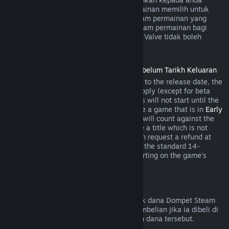
semasa pembelian jika pembangun permainan memilih untuk
menawarkan bayaran balik bagi item dalam permainan yang
anda bakal beli. Jika tidak, pembelian dalam permainan bagi
permainan yang bukan dibangunkan oleh Valve tidak boleh
dikembalikan melalui Steam.
Bayaran Balik untuk Tajuk yang Dibeli Sebelum Tarikh Keluaran
When you purchase a title on Steam prior to the release date, the
two-hour playtime limit for refunds will apply (except for beta
testing), but the 14-day period for refunds will not start until the
release date. For example, if you purchase a game that is in
Early
Access
or
Advance Access
, any playtime will count against the
two-hour refund limit. If you pre-purchase a title which is not
playable prior to the release date, you can request a refund at
any time prior to release of that title, and the standard 14-
day/two-hour refund period will apply starting on the game’s
release date.
Bayaran Balik Dompet Steam
Anda boleh memohon bayaran balik untuk dana Dompet Steam
dalam masa empat belas hari selepas pembelian jika ia dibeli di
Steam dan jika anda belum menggunakan dana tersebut.