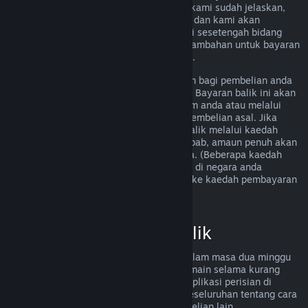
memenuhi peraturan bayaran balik yang kami sudah jelaskan,
anda masih boleh meminta bayaran balik dan kami akan
menyemak permintaan anda. Pengguna di sesetengah bidang
kuasa mungkin boleh mendapatkan hak tambahan untuk bayaran
balik sekiranya permainan tersebut rosak.
Anda akan menerima bayaran balik penuh bagi pembelian anda
dalam masa seminggu selepas kelulusan. Bayaran balik ini akan
dimasukkan ke dalam dana Dompet Steam anda atau melalui
kaedah pembayaran yang sama seperti pembelian asal. Jika
Steam tidak dapat memproses bayaran balik melalui kaedah
pembayaran awal anda atas sebarang sebab, amaun penuh akan
dikreditkan ke dalam Dompet Steam anda. (Beberapa kaedah
pembayaran yang tersedia melalui Steam di negara anda
mungkin tidak menyokong bayaran balik ke kaedah pembayaran
asal.
Klik di sini untuk senarai penuh
.)
Kelayakan Bayaran Balik
Tawaran bayaran balik Steam terpakai dalam masa dua minggu
selepas pembelian dan dengan masa bermain selama kurang
daripada dua jam, untuk permainan dan aplikasi perisian di
gedung Steam. Berikut ialah gambaran keseluruhan tentang cara
bayaran balik berfungsi untuk jenis pembelian lain.