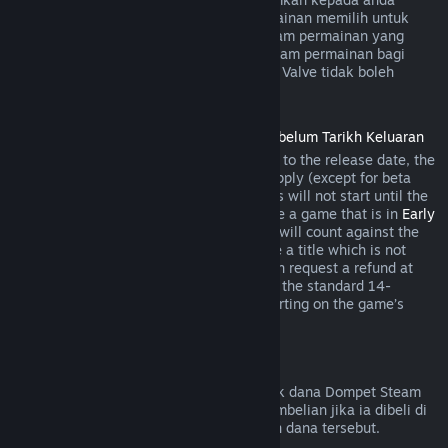
semasa pembelian jika pembangun permainan memilih untuk
menawarkan bayaran balik bagi item dalam permainan yang
anda bakal beli. Jika tidak, pembelian dalam permainan bagi
permainan yang bukan dibangunkan oleh Valve tidak boleh
dikembalikan melalui Steam.
Bayaran Balik untuk Tajuk yang Dibeli Sebelum Tarikh Keluaran
When you purchase a title on Steam prior to the release date, the
two-hour playtime limit for refunds will apply (except for beta
testing), but the 14-day period for refunds will not start until the
release date. For example, if you purchase a game that is in
Early
Access
or
Advance Access
, any playtime will count against the
two-hour refund limit. If you pre-purchase a title which is not
playable prior to the release date, you can request a refund at
any time prior to release of that title, and the standard 14-
day/two-hour refund period will apply starting on the game’s
release date.
Bayaran Balik Dompet Steam
Anda boleh memohon bayaran balik untuk dana Dompet Steam
dalam masa empat belas hari selepas pembelian jika ia dibeli di
Steam dan jika anda belum menggunakan dana tersebut.