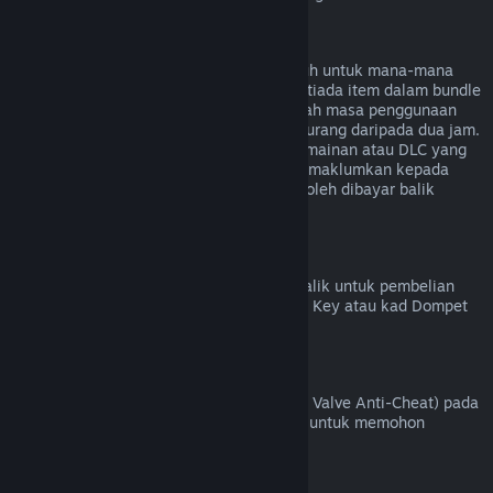
Bayaran Balik untuk Bundle
Anda boleh menerima bayaran balik penuh untuk mana-mana
bundle yang dibeli di Steam Store, selagi tiada item dalam bundle
tersebut telah dipindahkan, dan jika jumlah masa penggunaan
untuk semua item dalam bundle adalah kurang daripada dua jam.
Jika bundle mengandungi item dalam permainan atau DLC yang
tidak boleh dibayar balik, Steam akan memaklumkan kepada
anda sama ada seluruh bundle tersebut boleh dibayar balik
semasa proses pembayaran.
Pembelian yang Dibuat Di Luar Steam
Valve tidak dapat memberikan bayaran balik untuk pembelian
yang dibuat di luar Steam (contohnya, CD Key atau kad Dompet
Steam yang dibeli daripada pihak ketiga).
Larangan VAC
Jika anda telah dilarang oleh VAC (sistem Valve Anti-Cheat) pada
sesuatu permainan, anda kehilangan hak untuk memohon
bayaran balik bagi permainan tersebut.