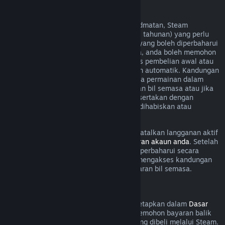
Langganan Boleh Diperbaharui
Untuk sesetengah kandungan dan perkhidmatan, Steam
menawarkan akses berkala (cth. bulanan, tahunan) yang perlu
dibayar secara berulang. Jika langganan yang boleh diperbaharui
tidak digunakan dalam kitaran bil semasa, anda boleh memohon
bayaran balik dalam masa 48 jam selepas pembelian awal atau
dalam masa 48 jam selepas pembaharuan automatik. Kandungan
dianggap telah digunakan jika mana-mana permainan dalam
langganan telah dimainkan semasa kitaran bil semasa atau jika
mana-mana faedah atau diskaun yang disertakan dengan
langganan telah digunakan, diubah suai, dihabiskan atau
dipindahkan.
Harap maklum bahawa anda boleh membatalkan langganan aktif
pada bila-bila masa dengan pergi ke
butiran akaun anda
. Setelah
dibatalkan, langganan anda tidak akan diperbaharui secara
automatik lagi, tetapi anda masih boleh mengakses kandungan
dan faedah langganan sehingga akhir kitaran bil semasa.
Perkakasan Steam
Dalam tempoh masa dan proses yang ditetapkan dalam
Dasar
Bayaran Balik Perkakasan
, anda boleh memohon bayaran balik
untuk perkakasan dan aksesori Steam yang dibeli melalui Steam.