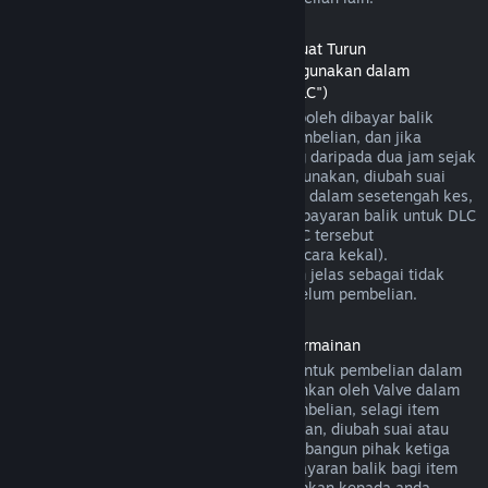
Bayaran Balik untuk Kandungan Boleh Muat Turun
(Kandungan gedung Steam yang boleh digunakan dalam
permainan atau aplikasi perisian lain, "DLC")
DLC yang dibeli daripada gedung Steam boleh dibayar balik
dalam masa empat belas hari selepas pembelian, dan jika
permainan utama telah dimainkan kurang daripada dua jam sejak
DLC dibeli, selagi DLC tersebut belum digunakan, diubah suai
atau dipindahkan. Harap maklum bahawa dalam sesetengah kes,
Steam mungkin tidak dapat memberikan bayaran balik untuk DLC
pihak ketiga tertentu (contohnya, jika DLC tersebut
meningkatkan tahap watak permainan secara kekal).
Pengecualian ini akan ditandakan dengan jelas sebagai tidak
boleh dibayar balik di halaman Store sebelum pembelian.
Bayaran balik untuk Pembelian Dalam Permainan
Steam akan menawarkan bayaran balik untuk pembelian dalam
permainan bagi permainan yang dibangunkan oleh Valve dalam
masa empat puluh lapan jam selepas pembelian, selagi item
dalam permainan tersebut belum digunakan, diubah suai atau
dipindahkan. Berdasarkan syarat ini, pembangun pihak ketiga
mempunyai pilihan untuk mendayakan bayaran balik bagi item
dalam permainan. Steam akan memaklumkan kepada anda