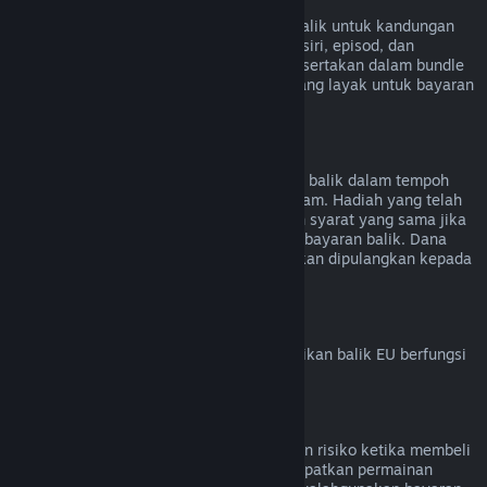
Kandungan Video
Kami tidak dapat menawarkan bayaran balik untuk kandungan
video di Steam (cth. filem, video pendek, siri, episod, dan
tutorial), melainkan jika video tersebut disertakan dalam bundle
bersama kandungan lain (bukan video) yang layak untuk bayaran
balik.
Bayaran Balik untuk Hadiah
Hadiah yang belum ditebus boleh dibayar balik dalam tempoh
bayaran balik standard iaitu 14 hari/dua jam. Hadiah yang telah
ditebus juga boleh dibayar balik di bawah syarat yang sama jika
penerima hadiah memulakan permintaan bayaran balik. Dana
yang digunakan untuk membeli hadiah akan dipulangkan kepada
pembeli asal.
Hak Penarikan Balik EU
Untuk penjelasan tentang cara hak penarikan balik EU berfungsi
untuk pelanggan Steam,
klik di sini
.
Penyalahgunaan
Bayaran balik direka untuk menghapuskan risiko ketika membeli
tajuk di Steam – bukan cara untuk mendapatkan permainan