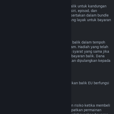
Kandungan Video
Kami tidak dapat menawarkan bayaran balik untuk kandungan
video di Steam (cth. filem, video pendek, siri, episod, dan
tutorial), melainkan jika video tersebut disertakan dalam bundle
bersama kandungan lain (bukan video) yang layak untuk bayaran
balik.
Bayaran Balik untuk Hadiah
Hadiah yang belum ditebus boleh dibayar balik dalam tempoh
bayaran balik standard iaitu 14 hari/dua jam. Hadiah yang telah
ditebus juga boleh dibayar balik di bawah syarat yang sama jika
penerima hadiah memulakan permintaan bayaran balik. Dana
yang digunakan untuk membeli hadiah akan dipulangkan kepada
pembeli asal.
Hak Penarikan Balik EU
Untuk penjelasan tentang cara hak penarikan balik EU berfungsi
untuk pelanggan Steam,
klik di sini
.
Penyalahgunaan
Bayaran balik direka untuk menghapuskan risiko ketika membeli
tajuk di Steam – bukan cara untuk mendapatkan permainan