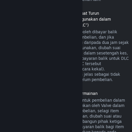
Bayaran Balik untuk Kandungan Boleh Muat Turun
(Kandungan gedung Steam yang boleh digunakan dalam
permainan atau aplikasi perisian lain, "DLC")
DLC yang dibeli daripada gedung Steam boleh dibayar balik
dalam masa empat belas hari selepas pembelian, dan jika
permainan utama telah dimainkan kurang daripada dua jam sejak
DLC dibeli, selagi DLC tersebut belum digunakan, diubah suai
atau dipindahkan. Harap maklum bahawa dalam sesetengah kes,
Steam mungkin tidak dapat memberikan bayaran balik untuk DLC
pihak ketiga tertentu (contohnya, jika DLC tersebut
meningkatkan tahap watak permainan secara kekal).
Pengecualian ini akan ditandakan dengan jelas sebagai tidak
boleh dibayar balik di halaman Store sebelum pembelian.
Bayaran balik untuk Pembelian Dalam Permainan
Steam akan menawarkan bayaran balik untuk pembelian dalam
permainan bagi permainan yang dibangunkan oleh Valve dalam
masa empat puluh lapan jam selepas pembelian, selagi item
dalam permainan tersebut belum digunakan, diubah suai atau
dipindahkan. Berdasarkan syarat ini, pembangun pihak ketiga
mempunyai pilihan untuk mendayakan bayaran balik bagi item
dalam permainan. Steam akan memaklumkan kepada anda