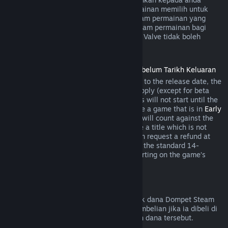
semasa pembelian jika pembangun permainan memilih untuk
menawarkan bayaran balik bagi item dalam permainan yang
anda bakal beli. Jika tidak, pembelian dalam permainan bagi
permainan yang bukan dibangunkan oleh Valve tidak boleh
dikembalikan melalui Steam.
Bayaran Balik untuk Tajuk yang Dibeli Sebelum Tarikh Keluaran
When you purchase a title on Steam prior to the release date, the
two-hour playtime limit for refunds will apply (except for beta
testing), but the 14-day period for refunds will not start until the
release date. For example, if you purchase a game that is in
Early
Access
or
Advance Access
, any playtime will count against the
two-hour refund limit. If you pre-purchase a title which is not
playable prior to the release date, you can request a refund at
any time prior to release of that title, and the standard 14-
day/two-hour refund period will apply starting on the game’s
release date.
Bayaran Balik Dompet Steam
Anda boleh memohon bayaran balik untuk dana Dompet Steam
dalam masa empat belas hari selepas pembelian jika ia dibeli di
Steam dan jika anda belum menggunakan dana tersebut.