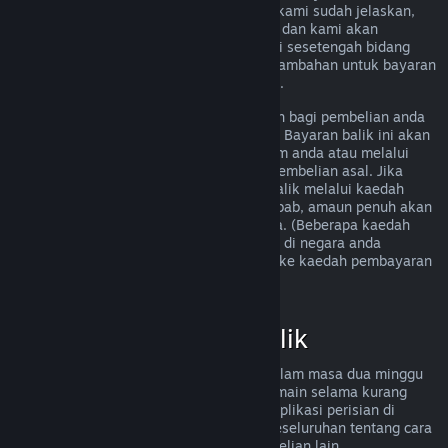
memenuhi peraturan bayaran balik yang kami sudah jelaskan,
anda masih boleh meminta bayaran balik dan kami akan
menyemak permintaan anda. Pengguna di sesetengah bidang
kuasa mungkin boleh mendapatkan hak tambahan untuk bayaran
balik sekiranya permainan tersebut rosak.
Anda akan menerima bayaran balik penuh bagi pembelian anda
dalam masa seminggu selepas kelulusan. Bayaran balik ini akan
dimasukkan ke dalam dana Dompet Steam anda atau melalui
kaedah pembayaran yang sama seperti pembelian asal. Jika
Steam tidak dapat memproses bayaran balik melalui kaedah
pembayaran awal anda atas sebarang sebab, amaun penuh akan
dikreditkan ke dalam Dompet Steam anda. (Beberapa kaedah
pembayaran yang tersedia melalui Steam di negara anda
mungkin tidak menyokong bayaran balik ke kaedah pembayaran
asal.
Klik di sini untuk senarai penuh
.)
Kelayakan Bayaran Balik
Tawaran bayaran balik Steam terpakai dalam masa dua minggu
selepas pembelian dan dengan masa bermain selama kurang
daripada dua jam, untuk permainan dan aplikasi perisian di
gedung Steam. Berikut ialah gambaran keseluruhan tentang cara
bayaran balik berfungsi untuk jenis pembelian lain.