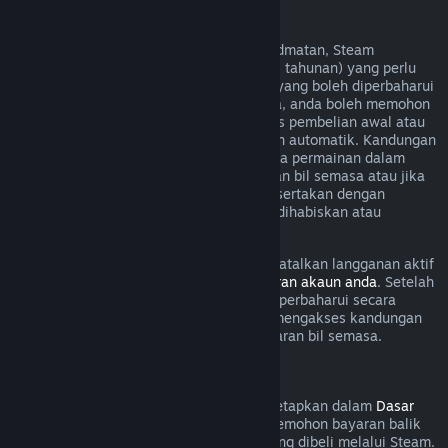
Langganan Boleh Diperbaharui
Untuk sesetengah kandungan dan perkhidmatan, Steam
menawarkan akses berkala (cth. bulanan, tahunan) yang perlu
dibayar secara berulang. Jika langganan yang boleh diperbaharui
tidak digunakan dalam kitaran bil semasa, anda boleh memohon
bayaran balik dalam masa 48 jam selepas pembelian awal atau
dalam masa 48 jam selepas pembaharuan automatik. Kandungan
dianggap telah digunakan jika mana-mana permainan dalam
langganan telah dimainkan semasa kitaran bil semasa atau jika
mana-mana faedah atau diskaun yang disertakan dengan
langganan telah digunakan, diubah suai, dihabiskan atau
dipindahkan.
Harap maklum bahawa anda boleh membatalkan langganan aktif
pada bila-bila masa dengan pergi ke
butiran akaun anda
. Setelah
dibatalkan, langganan anda tidak akan diperbaharui secara
automatik lagi, tetapi anda masih boleh mengakses kandungan
dan faedah langganan sehingga akhir kitaran bil semasa.
Perkakasan Steam
Dalam tempoh masa dan proses yang ditetapkan dalam
Dasar
Bayaran Balik Perkakasan
, anda boleh memohon bayaran balik
untuk perkakasan dan aksesori Steam yang dibeli melalui Steam.