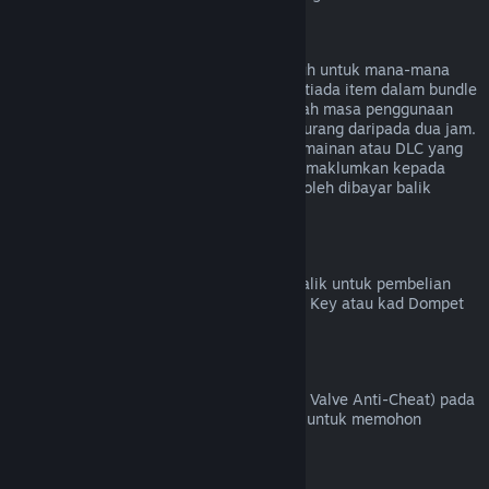
Bayaran Balik untuk Bundle
Anda boleh menerima bayaran balik penuh untuk mana-mana
bundle yang dibeli di Steam Store, selagi tiada item dalam bundle
tersebut telah dipindahkan, dan jika jumlah masa penggunaan
untuk semua item dalam bundle adalah kurang daripada dua jam.
Jika bundle mengandungi item dalam permainan atau DLC yang
tidak boleh dibayar balik, Steam akan memaklumkan kepada
anda sama ada seluruh bundle tersebut boleh dibayar balik
semasa proses pembayaran.
Pembelian yang Dibuat Di Luar Steam
Valve tidak dapat memberikan bayaran balik untuk pembelian
yang dibuat di luar Steam (contohnya, CD Key atau kad Dompet
Steam yang dibeli daripada pihak ketiga).
Larangan VAC
Jika anda telah dilarang oleh VAC (sistem Valve Anti-Cheat) pada
sesuatu permainan, anda kehilangan hak untuk memohon
bayaran balik bagi permainan tersebut.