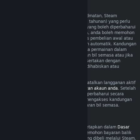
Langganan Boleh Diperbaharui
Untuk sesetengah kandungan dan perkhidmatan, Steam
menawarkan akses berkala (cth. bulanan, tahunan) yang perlu
dibayar secara berulang. Jika langganan yang boleh diperbaharui
tidak digunakan dalam kitaran bil semasa, anda boleh memohon
bayaran balik dalam masa 48 jam selepas pembelian awal atau
dalam masa 48 jam selepas pembaharuan automatik. Kandungan
dianggap telah digunakan jika mana-mana permainan dalam
langganan telah dimainkan semasa kitaran bil semasa atau jika
mana-mana faedah atau diskaun yang disertakan dengan
langganan telah digunakan, diubah suai, dihabiskan atau
dipindahkan.
Harap maklum bahawa anda boleh membatalkan langganan aktif
pada bila-bila masa dengan pergi ke
butiran akaun anda
. Setelah
dibatalkan, langganan anda tidak akan diperbaharui secara
automatik lagi, tetapi anda masih boleh mengakses kandungan
dan faedah langganan sehingga akhir kitaran bil semasa.
Perkakasan Steam
Dalam tempoh masa dan proses yang ditetapkan dalam
Dasar
Bayaran Balik Perkakasan
, anda boleh memohon bayaran balik
untuk perkakasan dan aksesori Steam yang dibeli melalui Steam.