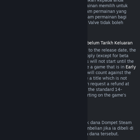
semasa pembelian jika pembangun permainan memilih untuk
menawarkan bayaran balik bagi item dalam permainan yang
anda bakal beli. Jika tidak, pembelian dalam permainan bagi
permainan yang bukan dibangunkan oleh Valve tidak boleh
dikembalikan melalui Steam.
Bayaran Balik untuk Tajuk yang Dibeli Sebelum Tarikh Keluaran
When you purchase a title on Steam prior to the release date, the
two-hour playtime limit for refunds will apply (except for beta
testing), but the 14-day period for refunds will not start until the
release date. For example, if you purchase a game that is in
Early
Access
or
Advance Access
, any playtime will count against the
two-hour refund limit. If you pre-purchase a title which is not
playable prior to the release date, you can request a refund at
any time prior to release of that title, and the standard 14-
day/two-hour refund period will apply starting on the game’s
release date.
Bayaran Balik Dompet Steam
Anda boleh memohon bayaran balik untuk dana Dompet Steam
dalam masa empat belas hari selepas pembelian jika ia dibeli di
Steam dan jika anda belum menggunakan dana tersebut.