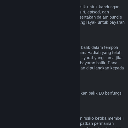
Kandungan Video
Kami tidak dapat menawarkan bayaran balik untuk kandungan
video di Steam (cth. filem, video pendek, siri, episod, dan
tutorial), melainkan jika video tersebut disertakan dalam bundle
bersama kandungan lain (bukan video) yang layak untuk bayaran
balik.
Bayaran Balik untuk Hadiah
Hadiah yang belum ditebus boleh dibayar balik dalam tempoh
bayaran balik standard iaitu 14 hari/dua jam. Hadiah yang telah
ditebus juga boleh dibayar balik di bawah syarat yang sama jika
penerima hadiah memulakan permintaan bayaran balik. Dana
yang digunakan untuk membeli hadiah akan dipulangkan kepada
pembeli asal.
Hak Penarikan Balik EU
Untuk penjelasan tentang cara hak penarikan balik EU berfungsi
untuk pelanggan Steam,
klik di sini
.
Penyalahgunaan
Bayaran balik direka untuk menghapuskan risiko ketika membeli
tajuk di Steam – bukan cara untuk mendapatkan permainan