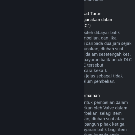
Bayaran Balik untuk Kandungan Boleh Muat Turun
(Kandungan gedung Steam yang boleh digunakan dalam
permainan atau aplikasi perisian lain, "DLC")
DLC yang dibeli daripada gedung Steam boleh dibayar balik
dalam masa empat belas hari selepas pembelian, dan jika
permainan utama telah dimainkan kurang daripada dua jam sejak
DLC dibeli, selagi DLC tersebut belum digunakan, diubah suai
atau dipindahkan. Harap maklum bahawa dalam sesetengah kes,
Steam mungkin tidak dapat memberikan bayaran balik untuk DLC
pihak ketiga tertentu (contohnya, jika DLC tersebut
meningkatkan tahap watak permainan secara kekal).
Pengecualian ini akan ditandakan dengan jelas sebagai tidak
boleh dibayar balik di halaman Store sebelum pembelian.
Bayaran balik untuk Pembelian Dalam Permainan
Steam akan menawarkan bayaran balik untuk pembelian dalam
permainan bagi permainan yang dibangunkan oleh Valve dalam
masa empat puluh lapan jam selepas pembelian, selagi item
dalam permainan tersebut belum digunakan, diubah suai atau
dipindahkan. Berdasarkan syarat ini, pembangun pihak ketiga
mempunyai pilihan untuk mendayakan bayaran balik bagi item
dalam permainan. Steam akan memaklumkan kepada anda