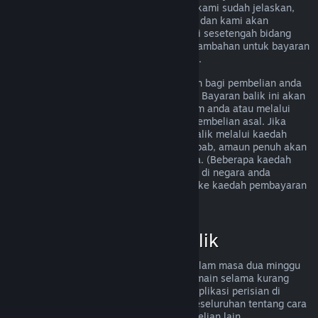
memenuhi peraturan bayaran balik yang kami sudah jelaskan,
anda masih boleh meminta bayaran balik dan kami akan
menyemak permintaan anda. Pengguna di sesetengah bidang
kuasa mungkin boleh mendapatkan hak tambahan untuk bayaran
balik sekiranya permainan tersebut rosak.
Anda akan menerima bayaran balik penuh bagi pembelian anda
dalam masa seminggu selepas kelulusan. Bayaran balik ini akan
dimasukkan ke dalam dana Dompet Steam anda atau melalui
kaedah pembayaran yang sama seperti pembelian asal. Jika
Steam tidak dapat memproses bayaran balik melalui kaedah
pembayaran awal anda atas sebarang sebab, amaun penuh akan
dikreditkan ke dalam Dompet Steam anda. (Beberapa kaedah
pembayaran yang tersedia melalui Steam di negara anda
mungkin tidak menyokong bayaran balik ke kaedah pembayaran
asal.
Klik di sini untuk senarai penuh
.)
Kelayakan Bayaran Balik
Tawaran bayaran balik Steam terpakai dalam masa dua minggu
selepas pembelian dan dengan masa bermain selama kurang
daripada dua jam, untuk permainan dan aplikasi perisian di
gedung Steam. Berikut ialah gambaran keseluruhan tentang cara
bayaran balik berfungsi untuk jenis pembelian lain.