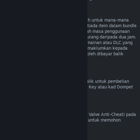
Bayaran Balik untuk Bundle
Anda boleh menerima bayaran balik penuh untuk mana-mana
bundle yang dibeli di Steam Store, selagi tiada item dalam bundle
tersebut telah dipindahkan, dan jika jumlah masa penggunaan
untuk semua item dalam bundle adalah kurang daripada dua jam.
Jika bundle mengandungi item dalam permainan atau DLC yang
tidak boleh dibayar balik, Steam akan memaklumkan kepada
anda sama ada seluruh bundle tersebut boleh dibayar balik
semasa proses pembayaran.
Pembelian yang Dibuat Di Luar Steam
Valve tidak dapat memberikan bayaran balik untuk pembelian
yang dibuat di luar Steam (contohnya, CD Key atau kad Dompet
Steam yang dibeli daripada pihak ketiga).
Larangan VAC
Jika anda telah dilarang oleh VAC (sistem Valve Anti-Cheat) pada
sesuatu permainan, anda kehilangan hak untuk memohon
bayaran balik bagi permainan tersebut.