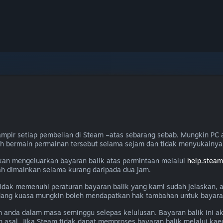
mpir setiap pembelian di Steam –atas sebarang sebab. Mungkin PC 
ah bermain permainan tersebut selama sejam dan tidak menyukainya
akan mengeluarkan bayaran balik atas permintaan melalui
help.stea
lah dimainkan selama kurang daripada dua jam.
a tidak memenuhi peraturan bayaran balik yang kami sudah jelaskan,
ang kuasa mungkin boleh mendapatkan hak tambahan untuk bayaran 
n anda dalam masa seminggu selepas kelulusan. Bayaran balik ini 
 asal. Jika Steam tidak dapat memproses bayaran balik melalui k