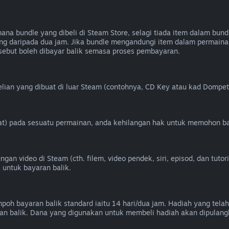
 bundle yang dibeli di Steam Store, selagi tiada item dalam bundl
g daripada dua jam. Jika bundle mengandungi item dalam permainan
ebut boleh dibayar balik semasa proses pembayaran.
ian yang dibuat di luar Steam (contohnya, CD Key atau kad Dompet 
heat) pada sesuatu permainan, anda kehilangan hak untuk memohon ba
n video di Steam (cth. filem, video pendek, siri, episod, dan tutori
 untuk bayaran balik.
oh bayaran balik standard iaitu 14 hari/dua jam. Hadiah yang telah
n balik. Dana yang digunakan untuk membeli hadiah akan dipulang