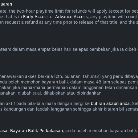
luaran
e, the two-hour playtime limit for refunds will apply (except for beta
e that is in
Early Access
or
Advance Access
, any playtime will count
can request a refund at any time prior to release of that title, and t
eam dalam masa empat belas hari selepas pembelian jika ia dibeli
awarkan akses berkala (cth. bulanan, tahunan) yang perlu dibayar
, anda boleh memohon bayaran balik dalam masa 48 jam selepas pem
nakan jika mana-mana permainan dalam langganan telah dimainkan 
unakan, diubah suai, dihabiskan atau dipindahkan.
 aktif pada bila-bila masa dengan pergi ke
butiran akaun anda
. Se
es kandungan dan faedah langganan sehingga akhir kitaran bil semas
asar Bayaran Balik Perkakasan
, anda boleh memohon bayaran balik 