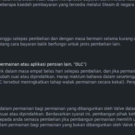
Beberapa kaedah pembayaran yang tersedia melalui Steam di negara
inggu selepas pembelian dan dengan masa bermain selama kurang da
ang cara bayaran balik berfungsi untuk jenis pembelian lain.
mainan atau aplikasi perisian lain, "DLC")
lik dalam masa empat belas hari selepas pembelian, dan jika perma
, diubah suai atau dipindahkan. Harap maklum bahawa dalam seseten
DLC tersebut meningkatkan tahap watak permainan secara kekal). Peng
alam permainan bagi permainan yang dibangunkan oleh Valve dalam
suai atau dipindahkan. Berdasarkan syarat ini, pembangun pihak k
epada anda semasa pembelian jika pembangun permainan memilih u
dalam permainan bagi permainan yang bukan dibangunkan oleh Valve 