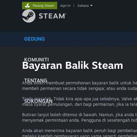
Pasang Steam
sign in
|
bahasa
GEDUNG
KOMUNITI
Bayaran Balik Steam
TENTANG
Anda boleh membuat permohonan bayaran balik untuk ha
membeli permainan secara tidak sengaja; atau anda sud
Tiada masalah. Tidak kira apa-apa jua sebabnya, Valve 
SOKONGAN
masa syarat pemulangan, dan bagi permainan, jika ia te
Butiran lanjut boleh ditemui di bawah. Namun, jika and
menyemak permintaan anda. Pengguna di sesetengah bid
Anda akan menerima bayaran balik penuh bagi pembelia
melalui kaedah pembayaran yang sama seperti pembelian