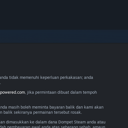
anda tidak memenuhi keperluan perkakasan; anda
.
mpowered.com
, jika permintaan dibuat dalam tempoh
 anda masih boleh meminta bayaran balik dan kami akan
balik sekiranya permainan tersebut rosak.
akan dimasukkan ke dalam dana Dompet Steam anda atau
aedah pembayaran awal anda atas sebarang sebab, amaun