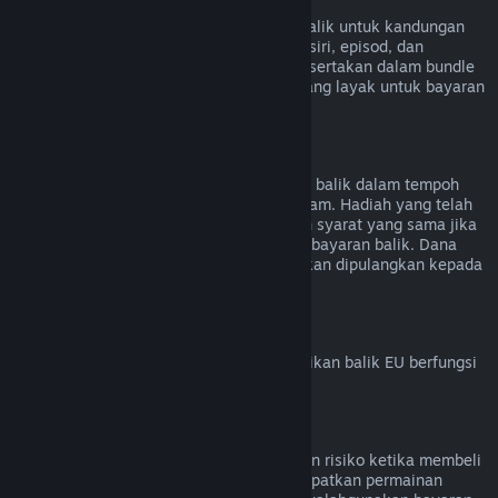
Kandungan Video
Kami tidak dapat menawarkan bayaran balik untuk kandungan
video di Steam (cth. filem, video pendek, siri, episod, dan
tutorial), melainkan jika video tersebut disertakan dalam bundle
bersama kandungan lain (bukan video) yang layak untuk bayaran
balik.
Bayaran Balik untuk Hadiah
Hadiah yang belum ditebus boleh dibayar balik dalam tempoh
bayaran balik standard iaitu 14 hari/dua jam. Hadiah yang telah
ditebus juga boleh dibayar balik di bawah syarat yang sama jika
penerima hadiah memulakan permintaan bayaran balik. Dana
yang digunakan untuk membeli hadiah akan dipulangkan kepada
pembeli asal.
Hak Penarikan Balik EU
Untuk penjelasan tentang cara hak penarikan balik EU berfungsi
untuk pelanggan Steam,
klik di sini
.
Penyalahgunaan
Bayaran balik direka untuk menghapuskan risiko ketika membeli
tajuk di Steam – bukan cara untuk mendapatkan permainan