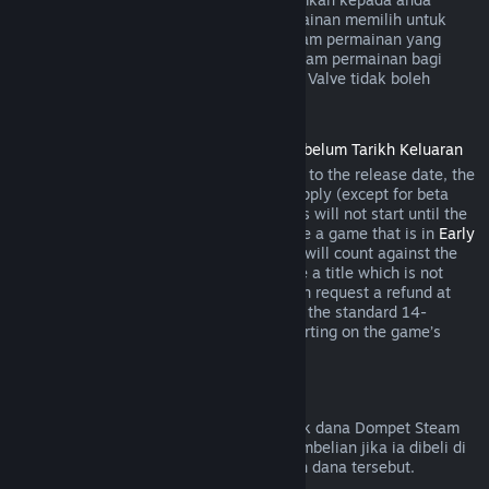
semasa pembelian jika pembangun permainan memilih untuk
menawarkan bayaran balik bagi item dalam permainan yang
anda bakal beli. Jika tidak, pembelian dalam permainan bagi
permainan yang bukan dibangunkan oleh Valve tidak boleh
dikembalikan melalui Steam.
Bayaran Balik untuk Tajuk yang Dibeli Sebelum Tarikh Keluaran
When you purchase a title on Steam prior to the release date, the
two-hour playtime limit for refunds will apply (except for beta
testing), but the 14-day period for refunds will not start until the
release date. For example, if you purchase a game that is in
Early
Access
or
Advance Access
, any playtime will count against the
two-hour refund limit. If you pre-purchase a title which is not
playable prior to the release date, you can request a refund at
any time prior to release of that title, and the standard 14-
day/two-hour refund period will apply starting on the game’s
release date.
Bayaran Balik Dompet Steam
Anda boleh memohon bayaran balik untuk dana Dompet Steam
dalam masa empat belas hari selepas pembelian jika ia dibeli di
Steam dan jika anda belum menggunakan dana tersebut.