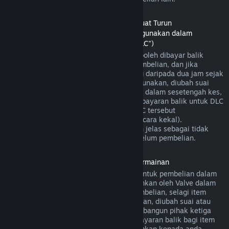
Bayaran Balik untuk Kandungan Boleh Muat Turun
(Kandungan gedung Steam yang boleh digunakan dalam
permainan atau aplikasi perisian lain, "DLC")
DLC yang dibeli daripada gedung Steam boleh dibayar balik
dalam masa empat belas hari selepas pembelian, dan jika
permainan utama telah dimainkan kurang daripada dua jam sejak
DLC dibeli, selagi DLC tersebut belum digunakan, diubah suai
atau dipindahkan. Harap maklum bahawa dalam sesetengah kes,
Steam mungkin tidak dapat memberikan bayaran balik untuk DLC
pihak ketiga tertentu (contohnya, jika DLC tersebut
meningkatkan tahap watak permainan secara kekal).
Pengecualian ini akan ditandakan dengan jelas sebagai tidak
boleh dibayar balik di halaman Store sebelum pembelian.
Bayaran balik untuk Pembelian Dalam Permainan
Steam akan menawarkan bayaran balik untuk pembelian dalam
permainan bagi permainan yang dibangunkan oleh Valve dalam
masa empat puluh lapan jam selepas pembelian, selagi item
dalam permainan tersebut belum digunakan, diubah suai atau
dipindahkan. Berdasarkan syarat ini, pembangun pihak ketiga
mempunyai pilihan untuk mendayakan bayaran balik bagi item
dalam permainan. Steam akan memaklumkan kepada anda