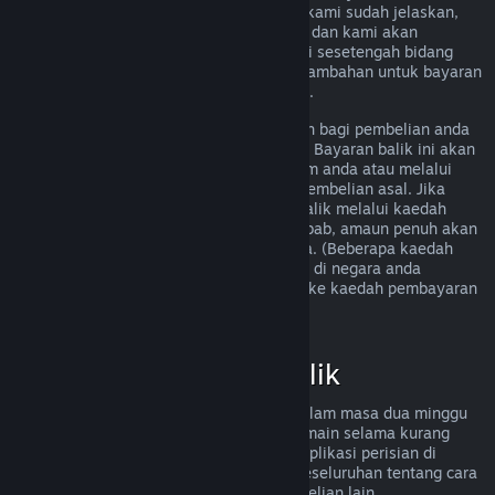
memenuhi peraturan bayaran balik yang kami sudah jelaskan,
anda masih boleh meminta bayaran balik dan kami akan
menyemak permintaan anda. Pengguna di sesetengah bidang
kuasa mungkin boleh mendapatkan hak tambahan untuk bayaran
balik sekiranya permainan tersebut rosak.
Anda akan menerima bayaran balik penuh bagi pembelian anda
dalam masa seminggu selepas kelulusan. Bayaran balik ini akan
dimasukkan ke dalam dana Dompet Steam anda atau melalui
kaedah pembayaran yang sama seperti pembelian asal. Jika
Steam tidak dapat memproses bayaran balik melalui kaedah
pembayaran awal anda atas sebarang sebab, amaun penuh akan
dikreditkan ke dalam Dompet Steam anda. (Beberapa kaedah
pembayaran yang tersedia melalui Steam di negara anda
mungkin tidak menyokong bayaran balik ke kaedah pembayaran
asal.
Klik di sini untuk senarai penuh
.)
Kelayakan Bayaran Balik
Tawaran bayaran balik Steam terpakai dalam masa dua minggu
selepas pembelian dan dengan masa bermain selama kurang
daripada dua jam, untuk permainan dan aplikasi perisian di
gedung Steam. Berikut ialah gambaran keseluruhan tentang cara
bayaran balik berfungsi untuk jenis pembelian lain.