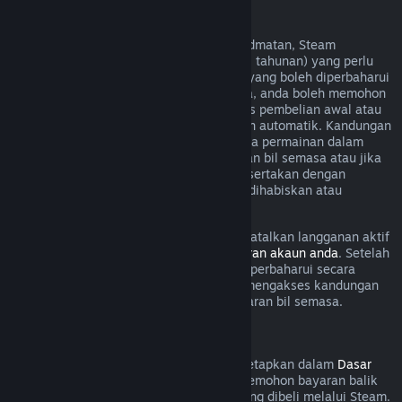
Langganan Boleh Diperbaharui
Untuk sesetengah kandungan dan perkhidmatan, Steam
menawarkan akses berkala (cth. bulanan, tahunan) yang perlu
dibayar secara berulang. Jika langganan yang boleh diperbaharui
tidak digunakan dalam kitaran bil semasa, anda boleh memohon
bayaran balik dalam masa 48 jam selepas pembelian awal atau
dalam masa 48 jam selepas pembaharuan automatik. Kandungan
dianggap telah digunakan jika mana-mana permainan dalam
langganan telah dimainkan semasa kitaran bil semasa atau jika
mana-mana faedah atau diskaun yang disertakan dengan
langganan telah digunakan, diubah suai, dihabiskan atau
dipindahkan.
Harap maklum bahawa anda boleh membatalkan langganan aktif
pada bila-bila masa dengan pergi ke
butiran akaun anda
. Setelah
dibatalkan, langganan anda tidak akan diperbaharui secara
automatik lagi, tetapi anda masih boleh mengakses kandungan
dan faedah langganan sehingga akhir kitaran bil semasa.
Perkakasan Steam
Dalam tempoh masa dan proses yang ditetapkan dalam
Dasar
Bayaran Balik Perkakasan
, anda boleh memohon bayaran balik
untuk perkakasan dan aksesori Steam yang dibeli melalui Steam.