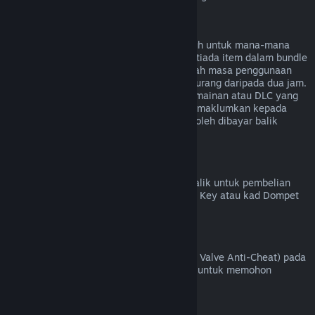
Bayaran Balik untuk Bundle
Anda boleh menerima bayaran balik penuh untuk mana-mana
bundle yang dibeli di Steam Store, selagi tiada item dalam bundle
tersebut telah dipindahkan, dan jika jumlah masa penggunaan
untuk semua item dalam bundle adalah kurang daripada dua jam.
Jika bundle mengandungi item dalam permainan atau DLC yang
tidak boleh dibayar balik, Steam akan memaklumkan kepada
anda sama ada seluruh bundle tersebut boleh dibayar balik
semasa proses pembayaran.
Pembelian yang Dibuat Di Luar Steam
Valve tidak dapat memberikan bayaran balik untuk pembelian
yang dibuat di luar Steam (contohnya, CD Key atau kad Dompet
Steam yang dibeli daripada pihak ketiga).
Larangan VAC
Jika anda telah dilarang oleh VAC (sistem Valve Anti-Cheat) pada
sesuatu permainan, anda kehilangan hak untuk memohon
bayaran balik bagi permainan tersebut.