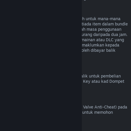
Bayaran Balik untuk Bundle
Anda boleh menerima bayaran balik penuh untuk mana-mana
bundle yang dibeli di Steam Store, selagi tiada item dalam bundle
tersebut telah dipindahkan, dan jika jumlah masa penggunaan
untuk semua item dalam bundle adalah kurang daripada dua jam.
Jika bundle mengandungi item dalam permainan atau DLC yang
tidak boleh dibayar balik, Steam akan memaklumkan kepada
anda sama ada seluruh bundle tersebut boleh dibayar balik
semasa proses pembayaran.
Pembelian yang Dibuat Di Luar Steam
Valve tidak dapat memberikan bayaran balik untuk pembelian
yang dibuat di luar Steam (contohnya, CD Key atau kad Dompet
Steam yang dibeli daripada pihak ketiga).
Larangan VAC
Jika anda telah dilarang oleh VAC (sistem Valve Anti-Cheat) pada
sesuatu permainan, anda kehilangan hak untuk memohon
bayaran balik bagi permainan tersebut.