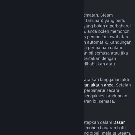
Langganan Boleh Diperbaharui
Untuk sesetengah kandungan dan perkhidmatan, Steam
menawarkan akses berkala (cth. bulanan, tahunan) yang perlu
dibayar secara berulang. Jika langganan yang boleh diperbaharui
tidak digunakan dalam kitaran bil semasa, anda boleh memohon
bayaran balik dalam masa 48 jam selepas pembelian awal atau
dalam masa 48 jam selepas pembaharuan automatik. Kandungan
dianggap telah digunakan jika mana-mana permainan dalam
langganan telah dimainkan semasa kitaran bil semasa atau jika
mana-mana faedah atau diskaun yang disertakan dengan
langganan telah digunakan, diubah suai, dihabiskan atau
dipindahkan.
Harap maklum bahawa anda boleh membatalkan langganan aktif
pada bila-bila masa dengan pergi ke
butiran akaun anda
. Setelah
dibatalkan, langganan anda tidak akan diperbaharui secara
automatik lagi, tetapi anda masih boleh mengakses kandungan
dan faedah langganan sehingga akhir kitaran bil semasa.
Perkakasan Steam
Dalam tempoh masa dan proses yang ditetapkan dalam
Dasar
Bayaran Balik Perkakasan
, anda boleh memohon bayaran balik
untuk perkakasan dan aksesori Steam yang dibeli melalui Steam.