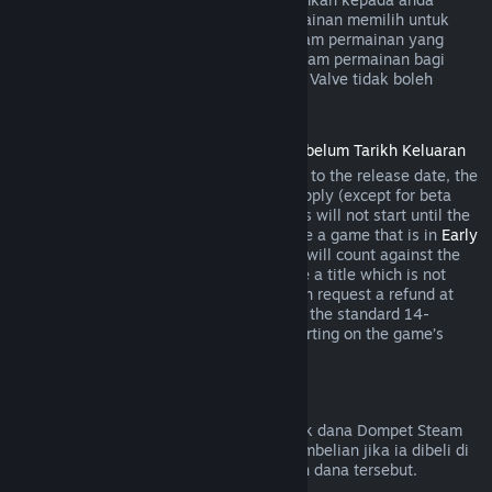
semasa pembelian jika pembangun permainan memilih untuk
menawarkan bayaran balik bagi item dalam permainan yang
anda bakal beli. Jika tidak, pembelian dalam permainan bagi
permainan yang bukan dibangunkan oleh Valve tidak boleh
dikembalikan melalui Steam.
Bayaran Balik untuk Tajuk yang Dibeli Sebelum Tarikh Keluaran
When you purchase a title on Steam prior to the release date, the
two-hour playtime limit for refunds will apply (except for beta
testing), but the 14-day period for refunds will not start until the
release date. For example, if you purchase a game that is in
Early
Access
or
Advance Access
, any playtime will count against the
two-hour refund limit. If you pre-purchase a title which is not
playable prior to the release date, you can request a refund at
any time prior to release of that title, and the standard 14-
day/two-hour refund period will apply starting on the game’s
release date.
Bayaran Balik Dompet Steam
Anda boleh memohon bayaran balik untuk dana Dompet Steam
dalam masa empat belas hari selepas pembelian jika ia dibeli di
Steam dan jika anda belum menggunakan dana tersebut.