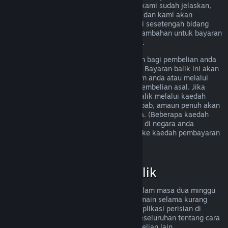
memenuhi peraturan bayaran balik yang kami sudah jelaskan,
anda masih boleh meminta bayaran balik dan kami akan
menyemak permintaan anda. Pengguna di sesetengah bidang
kuasa mungkin boleh mendapatkan hak tambahan untuk bayaran
balik sekiranya permainan tersebut rosak.
Anda akan menerima bayaran balik penuh bagi pembelian anda
dalam masa seminggu selepas kelulusan. Bayaran balik ini akan
dimasukkan ke dalam dana Dompet Steam anda atau melalui
kaedah pembayaran yang sama seperti pembelian asal. Jika
Steam tidak dapat memproses bayaran balik melalui kaedah
pembayaran awal anda atas sebarang sebab, amaun penuh akan
dikreditkan ke dalam Dompet Steam anda. (Beberapa kaedah
pembayaran yang tersedia melalui Steam di negara anda
mungkin tidak menyokong bayaran balik ke kaedah pembayaran
asal.
Klik di sini untuk senarai penuh
.)
Kelayakan Bayaran Balik
Tawaran bayaran balik Steam terpakai dalam masa dua minggu
selepas pembelian dan dengan masa bermain selama kurang
daripada dua jam, untuk permainan dan aplikasi perisian di
gedung Steam. Berikut ialah gambaran keseluruhan tentang cara
bayaran balik berfungsi untuk jenis pembelian lain.