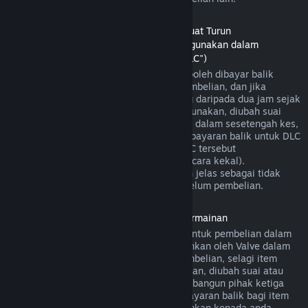
Bayaran Balik untuk Kandungan Boleh Muat Turun
(Kandungan gedung Steam yang boleh digunakan dalam
permainan atau aplikasi perisian lain, "DLC")
DLC yang dibeli daripada gedung Steam boleh dibayar balik
dalam masa empat belas hari selepas pembelian, dan jika
permainan utama telah dimainkan kurang daripada dua jam sejak
DLC dibeli, selagi DLC tersebut belum digunakan, diubah suai
atau dipindahkan. Harap maklum bahawa dalam sesetengah kes,
Steam mungkin tidak dapat memberikan bayaran balik untuk DLC
pihak ketiga tertentu (contohnya, jika DLC tersebut
meningkatkan tahap watak permainan secara kekal).
Pengecualian ini akan ditandakan dengan jelas sebagai tidak
boleh dibayar balik di halaman Store sebelum pembelian.
Bayaran balik untuk Pembelian Dalam Permainan
Steam akan menawarkan bayaran balik untuk pembelian dalam
permainan bagi permainan yang dibangunkan oleh Valve dalam
masa empat puluh lapan jam selepas pembelian, selagi item
dalam permainan tersebut belum digunakan, diubah suai atau
dipindahkan. Berdasarkan syarat ini, pembangun pihak ketiga
mempunyai pilihan untuk mendayakan bayaran balik bagi item
dalam permainan. Steam akan memaklumkan kepada anda