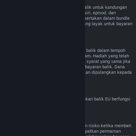
Kandungan Video
Kami tidak dapat menawarkan bayaran balik untuk kandungan
video di Steam (cth. filem, video pendek, siri, episod, dan
tutorial), melainkan jika video tersebut disertakan dalam bundle
bersama kandungan lain (bukan video) yang layak untuk bayaran
balik.
Bayaran Balik untuk Hadiah
Hadiah yang belum ditebus boleh dibayar balik dalam tempoh
bayaran balik standard iaitu 14 hari/dua jam. Hadiah yang telah
ditebus juga boleh dibayar balik di bawah syarat yang sama jika
penerima hadiah memulakan permintaan bayaran balik. Dana
yang digunakan untuk membeli hadiah akan dipulangkan kepada
pembeli asal.
Hak Penarikan Balik EU
Untuk penjelasan tentang cara hak penarikan balik EU berfungsi
untuk pelanggan Steam,
klik di sini
.
Penyalahgunaan
Bayaran balik direka untuk menghapuskan risiko ketika membeli
tajuk di Steam – bukan cara untuk mendapatkan permainan