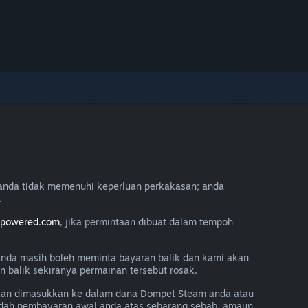
anda tidak memenuhi keperluan perkakasan; anda
.
mpowered.com
, jika permintaan dibuat dalam tempoh
 anda masih boleh meminta bayaran balik dan kami akan
balik sekiranya permainan tersebut rosak.
akan dimasukkan ke dalam dana Dompet Steam anda atau
aedah pembayaran awal anda atas sebarang sebab, amaun