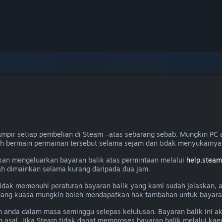
mpir setiap pembelian di Steam –atas sebarang sebab. Mungkin PC 
ah bermain permainan tersebut selama sejam dan tidak menyukainya
akan mengeluarkan bayaran balik atas permintaan melalui
help.stea
lah dimainkan selama kurang daripada dua jam.
a tidak memenuhi peraturan bayaran balik yang kami sudah jelaskan,
ang kuasa mungkin boleh mendapatkan hak tambahan untuk bayaran 
n anda dalam masa seminggu selepas kelulusan. Bayaran balik ini 
 asal. Jika Steam tidak dapat memproses bayaran balik melalui k