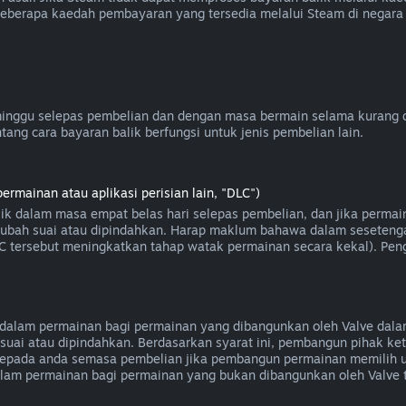
Beberapa kaedah pembayaran yang tersedia melalui Steam di negara
inggu selepas pembelian dan dengan masa bermain selama kurang da
ang cara bayaran balik berfungsi untuk jenis pembelian lain.
mainan atau aplikasi perisian lain, "DLC")
lik dalam masa empat belas hari selepas pembelian, dan jika perma
, diubah suai atau dipindahkan. Harap maklum bahawa dalam seseten
DLC tersebut meningkatkan tahap watak permainan secara kekal). Peng
alam permainan bagi permainan yang dibangunkan oleh Valve dalam
suai atau dipindahkan. Berdasarkan syarat ini, pembangun pihak k
epada anda semasa pembelian jika pembangun permainan memilih u
dalam permainan bagi permainan yang bukan dibangunkan oleh Valve 