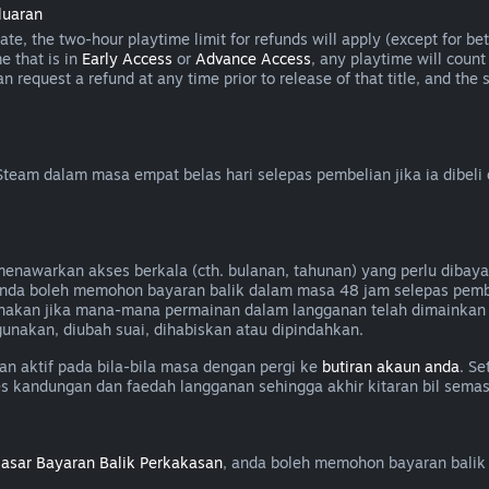
luaran
e, the two-hour playtime limit for refunds will apply (except for beta
e that is in
Early Access
or
Advance Access
, any playtime will count
can request a refund at any time prior to release of that title, and t
eam dalam masa empat belas hari selepas pembelian jika ia dibeli
awarkan akses berkala (cth. bulanan, tahunan) yang perlu dibayar
, anda boleh memohon bayaran balik dalam masa 48 jam selepas pem
nakan jika mana-mana permainan dalam langganan telah dimainkan 
unakan, diubah suai, dihabiskan atau dipindahkan.
 aktif pada bila-bila masa dengan pergi ke
butiran akaun anda
. Se
es kandungan dan faedah langganan sehingga akhir kitaran bil semas
asar Bayaran Balik Perkakasan
, anda boleh memohon bayaran balik 