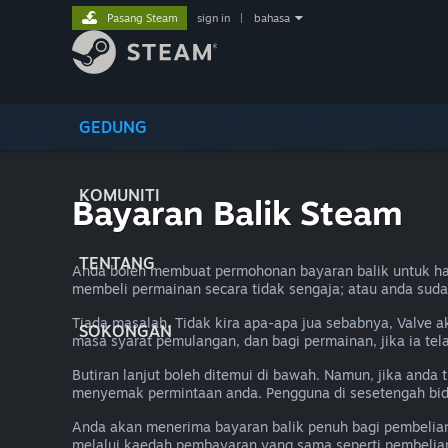
Pasang Steam
sign in
|
bahasa
GEDUNG
KOMUNITI
Bayaran Balik Steam
TENTANG
Anda boleh membuat permohonan bayaran balik untuk ha
membeli permainan secara tidak sengaja; atau anda sud
Tiada masalah. Tidak kira apa-apa jua sebabnya, Valve 
SOKONGAN
masa syarat pemulangan, dan bagi permainan, jika ia te
Butiran lanjut boleh ditemui di bawah. Namun, jika and
menyemak permintaan anda. Pengguna di sesetengah bid
Anda akan menerima bayaran balik penuh bagi pembelia
melalui kaedah pembayaran yang sama seperti pembelian