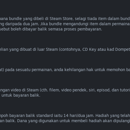
 bundle yang dibeli di Steam Store, selagi tiada item dalam bundl
g daripada dua jam. Jika bundle mengandungi item dalam permainan
ebut boleh dibayar balik semasa proses pembayaran.
ian yang dibuat di luar Steam (contohnya, CD Key atau kad Dompet 
heat) pada sesuatu permainan, anda kehilangan hak untuk memohon ba
n video di Steam (cth. filem, video pendek, siri, episod, dan tutori
 untuk bayaran balik.
oh bayaran balik standard iaitu 14 hari/dua jam. Hadiah yang telah
n balik. Dana yang digunakan untuk membeli hadiah akan dipulang