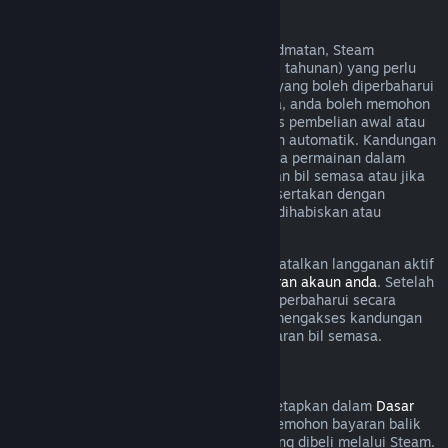
Langganan Boleh Diperbaharui
Untuk sesetengah kandungan dan perkhidmatan, Steam
menawarkan akses berkala (cth. bulanan, tahunan) yang perlu
dibayar secara berulang. Jika langganan yang boleh diperbaharui
tidak digunakan dalam kitaran bil semasa, anda boleh memohon
bayaran balik dalam masa 48 jam selepas pembelian awal atau
dalam masa 48 jam selepas pembaharuan automatik. Kandungan
dianggap telah digunakan jika mana-mana permainan dalam
langganan telah dimainkan semasa kitaran bil semasa atau jika
mana-mana faedah atau diskaun yang disertakan dengan
langganan telah digunakan, diubah suai, dihabiskan atau
dipindahkan.
Harap maklum bahawa anda boleh membatalkan langganan aktif
pada bila-bila masa dengan pergi ke
butiran akaun anda
. Setelah
dibatalkan, langganan anda tidak akan diperbaharui secara
automatik lagi, tetapi anda masih boleh mengakses kandungan
dan faedah langganan sehingga akhir kitaran bil semasa.
Perkakasan Steam
Dalam tempoh masa dan proses yang ditetapkan dalam
Dasar
Bayaran Balik Perkakasan
, anda boleh memohon bayaran balik
untuk perkakasan dan aksesori Steam yang dibeli melalui Steam.