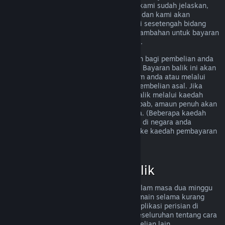
memenuhi peraturan bayaran balik yang kami sudah jelaskan,
anda masih boleh meminta bayaran balik dan kami akan
menyemak permintaan anda. Pengguna di sesetengah bidang
kuasa mungkin boleh mendapatkan hak tambahan untuk bayaran
balik sekiranya permainan tersebut rosak.
Anda akan menerima bayaran balik penuh bagi pembelian anda
dalam masa seminggu selepas kelulusan. Bayaran balik ini akan
dimasukkan ke dalam dana Dompet Steam anda atau melalui
kaedah pembayaran yang sama seperti pembelian asal. Jika
Steam tidak dapat memproses bayaran balik melalui kaedah
pembayaran awal anda atas sebarang sebab, amaun penuh akan
dikreditkan ke dalam Dompet Steam anda. (Beberapa kaedah
pembayaran yang tersedia melalui Steam di negara anda
mungkin tidak menyokong bayaran balik ke kaedah pembayaran
asal.
Klik di sini untuk senarai penuh
.)
Kelayakan Bayaran Balik
Tawaran bayaran balik Steam terpakai dalam masa dua minggu
selepas pembelian dan dengan masa bermain selama kurang
daripada dua jam, untuk permainan dan aplikasi perisian di
gedung Steam. Berikut ialah gambaran keseluruhan tentang cara
bayaran balik berfungsi untuk jenis pembelian lain.