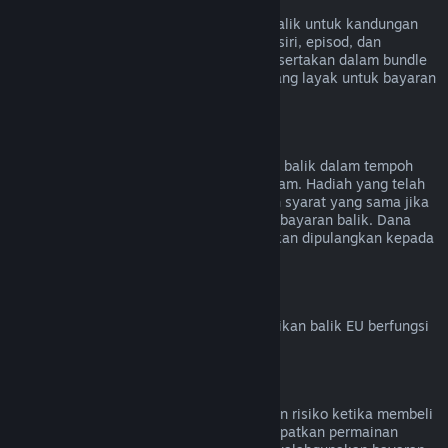
Kandungan Video
Kami tidak dapat menawarkan bayaran balik untuk kandungan
video di Steam (cth. filem, video pendek, siri, episod, dan
tutorial), melainkan jika video tersebut disertakan dalam bundle
bersama kandungan lain (bukan video) yang layak untuk bayaran
balik.
Bayaran Balik untuk Hadiah
Hadiah yang belum ditebus boleh dibayar balik dalam tempoh
bayaran balik standard iaitu 14 hari/dua jam. Hadiah yang telah
ditebus juga boleh dibayar balik di bawah syarat yang sama jika
penerima hadiah memulakan permintaan bayaran balik. Dana
yang digunakan untuk membeli hadiah akan dipulangkan kepada
pembeli asal.
Hak Penarikan Balik EU
Untuk penjelasan tentang cara hak penarikan balik EU berfungsi
untuk pelanggan Steam,
klik di sini
.
Penyalahgunaan
Bayaran balik direka untuk menghapuskan risiko ketika membeli
tajuk di Steam – bukan cara untuk mendapatkan permainan