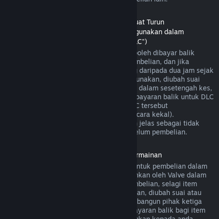
Bayaran Balik untuk Kandungan Boleh Muat Turun
(Kandungan gedung Steam yang boleh digunakan dalam
permainan atau aplikasi perisian lain, "DLC")
DLC yang dibeli daripada gedung Steam boleh dibayar balik
dalam masa empat belas hari selepas pembelian, dan jika
permainan utama telah dimainkan kurang daripada dua jam sejak
DLC dibeli, selagi DLC tersebut belum digunakan, diubah suai
atau dipindahkan. Harap maklum bahawa dalam sesetengah kes,
Steam mungkin tidak dapat memberikan bayaran balik untuk DLC
pihak ketiga tertentu (contohnya, jika DLC tersebut
meningkatkan tahap watak permainan secara kekal).
Pengecualian ini akan ditandakan dengan jelas sebagai tidak
boleh dibayar balik di halaman Store sebelum pembelian.
Bayaran balik untuk Pembelian Dalam Permainan
Steam akan menawarkan bayaran balik untuk pembelian dalam
permainan bagi permainan yang dibangunkan oleh Valve dalam
masa empat puluh lapan jam selepas pembelian, selagi item
dalam permainan tersebut belum digunakan, diubah suai atau
dipindahkan. Berdasarkan syarat ini, pembangun pihak ketiga
mempunyai pilihan untuk mendayakan bayaran balik bagi item
dalam permainan. Steam akan memaklumkan kepada anda