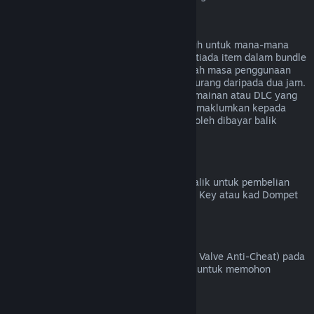
Bayaran Balik untuk Bundle
Anda boleh menerima bayaran balik penuh untuk mana-mana
bundle yang dibeli di Steam Store, selagi tiada item dalam bundle
tersebut telah dipindahkan, dan jika jumlah masa penggunaan
untuk semua item dalam bundle adalah kurang daripada dua jam.
Jika bundle mengandungi item dalam permainan atau DLC yang
tidak boleh dibayar balik, Steam akan memaklumkan kepada
anda sama ada seluruh bundle tersebut boleh dibayar balik
semasa proses pembayaran.
Pembelian yang Dibuat Di Luar Steam
Valve tidak dapat memberikan bayaran balik untuk pembelian
yang dibuat di luar Steam (contohnya, CD Key atau kad Dompet
Steam yang dibeli daripada pihak ketiga).
Larangan VAC
Jika anda telah dilarang oleh VAC (sistem Valve Anti-Cheat) pada
sesuatu permainan, anda kehilangan hak untuk memohon
bayaran balik bagi permainan tersebut.