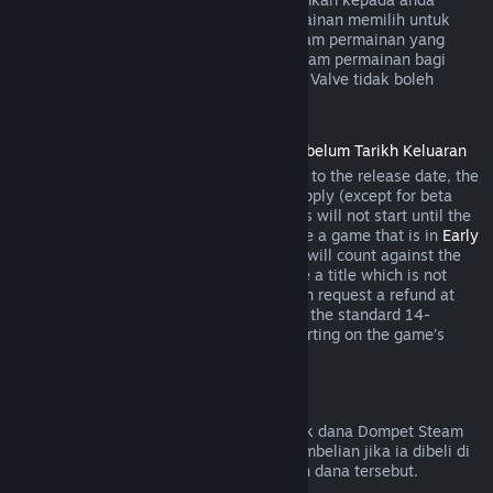
semasa pembelian jika pembangun permainan memilih untuk
menawarkan bayaran balik bagi item dalam permainan yang
anda bakal beli. Jika tidak, pembelian dalam permainan bagi
permainan yang bukan dibangunkan oleh Valve tidak boleh
dikembalikan melalui Steam.
Bayaran Balik untuk Tajuk yang Dibeli Sebelum Tarikh Keluaran
When you purchase a title on Steam prior to the release date, the
two-hour playtime limit for refunds will apply (except for beta
testing), but the 14-day period for refunds will not start until the
release date. For example, if you purchase a game that is in
Early
Access
or
Advance Access
, any playtime will count against the
two-hour refund limit. If you pre-purchase a title which is not
playable prior to the release date, you can request a refund at
any time prior to release of that title, and the standard 14-
day/two-hour refund period will apply starting on the game’s
release date.
Bayaran Balik Dompet Steam
Anda boleh memohon bayaran balik untuk dana Dompet Steam
dalam masa empat belas hari selepas pembelian jika ia dibeli di
Steam dan jika anda belum menggunakan dana tersebut.