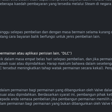
Beberapa kaedah pembayaran yang tersedia melalui Steam di negara
inggu selepas pembelian dan dengan masa bermain selama kurang da
ang cara bayaran balik berfungsi untuk jenis pembelian lain.
mainan atau aplikasi perisian lain, "DLC")
lik dalam masa empat belas hari selepas pembelian, dan jika perma
, diubah suai atau dipindahkan. Harap maklum bahawa dalam seseten
DLC tersebut meningkatkan tahap watak permainan secara kekal). Peng
alam permainan bagi permainan yang dibangunkan oleh Valve dalam
suai atau dipindahkan. Berdasarkan syarat ini, pembangun pihak k
epada anda semasa pembelian jika pembangun permainan memilih u
dalam permainan bagi permainan yang bukan dibangunkan oleh Valve 