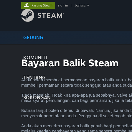
Pasang Steam
sign in
|
bahasa
GEDUNG
KOMUNITI
Bayaran Balik Steam
TENTANG
Anda boleh membuat permohonan bayaran balik untuk ha
membeli permainan secara tidak sengaja; atau anda sud
Tiada masalah. Tidak kira apa-apa jua sebabnya, Valve 
SOKONGAN
masa syarat pemulangan, dan bagi permainan, jika ia te
Butiran lanjut boleh ditemui di bawah. Namun, jika and
menyemak permintaan anda. Pengguna di sesetengah bid
Anda akan menerima bayaran balik penuh bagi pembelia
melalui kaedah pembayaran yang sama seperti pembelian