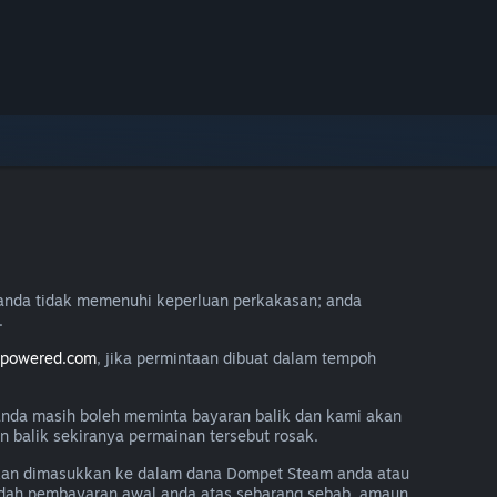
anda tidak memenuhi keperluan perkakasan; anda
.
mpowered.com
, jika permintaan dibuat dalam tempoh
 anda masih boleh meminta bayaran balik dan kami akan
balik sekiranya permainan tersebut rosak.
akan dimasukkan ke dalam dana Dompet Steam anda atau
aedah pembayaran awal anda atas sebarang sebab, amaun