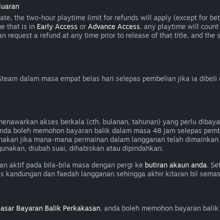
luaran
e, the two-hour playtime limit for refunds will apply (except for beta
e that is in
Early Access
or
Advance Access
, any playtime will count
can request a refund at any time prior to release of that title, and t
eam dalam masa empat belas hari selepas pembelian jika ia dibeli
awarkan akses berkala (cth. bulanan, tahunan) yang perlu dibayar
, anda boleh memohon bayaran balik dalam masa 48 jam selepas pem
nakan jika mana-mana permainan dalam langganan telah dimainkan 
unakan, diubah suai, dihabiskan atau dipindahkan.
 aktif pada bila-bila masa dengan pergi ke
butiran akaun anda
. Se
es kandungan dan faedah langganan sehingga akhir kitaran bil semas
asar Bayaran Balik Perkakasan
, anda boleh memohon bayaran balik 