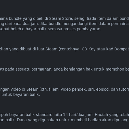
 bundle yang dibeli di Steam Store, selagi tiada item dalam bundl
g daripada dua jam. Jika bundle mengandungi item dalam permainan
ebut boleh dibayar balik semasa proses pembayaran.
ian yang dibuat di luar Steam (contohnya, CD Key atau kad Dompet 
heat) pada sesuatu permainan, anda kehilangan hak untuk memohon ba
n video di Steam (cth. filem, video pendek, siri, episod, dan tutori
 untuk bayaran balik.
oh bayaran balik standard iaitu 14 hari/dua jam. Hadiah yang telah
n balik. Dana yang digunakan untuk membeli hadiah akan dipulang