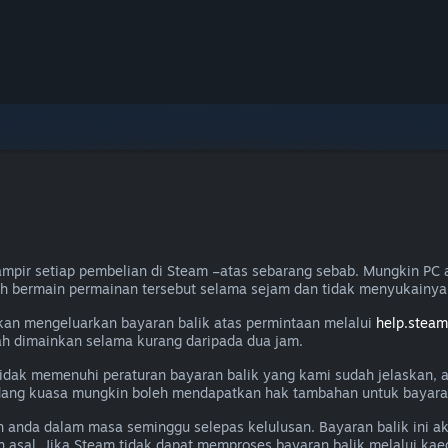
mpir setiap pembelian di Steam –atas sebarang sebab. Mungkin PC 
ah bermain permainan tersebut selama sejam dan tidak menyukainya
akan mengeluarkan bayaran balik atas permintaan melalui
help.stea
lah dimainkan selama kurang daripada dua jam.
a tidak memenuhi peraturan bayaran balik yang kami sudah jelaskan,
ang kuasa mungkin boleh mendapatkan hak tambahan untuk bayaran 
n anda dalam masa seminggu selepas kelulusan. Bayaran balik ini 
 asal. Jika Steam tidak dapat memproses bayaran balik melalui k