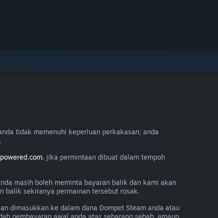
anda tidak memenuhi keperluan perkakasan; anda
.
mpowered.com
, jika permintaan dibuat dalam tempoh
 anda masih boleh meminta bayaran balik dan kami akan
balik sekiranya permainan tersebut rosak.
akan dimasukkan ke dalam dana Dompet Steam anda atau
aedah pembayaran awal anda atas sebarang sebab, amaun