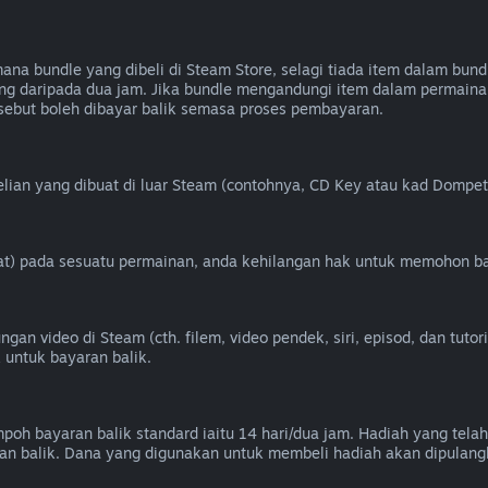
 bundle yang dibeli di Steam Store, selagi tiada item dalam bundl
g daripada dua jam. Jika bundle mengandungi item dalam permainan
ebut boleh dibayar balik semasa proses pembayaran.
ian yang dibuat di luar Steam (contohnya, CD Key atau kad Dompet 
heat) pada sesuatu permainan, anda kehilangan hak untuk memohon ba
n video di Steam (cth. filem, video pendek, siri, episod, dan tutori
 untuk bayaran balik.
oh bayaran balik standard iaitu 14 hari/dua jam. Hadiah yang telah
n balik. Dana yang digunakan untuk membeli hadiah akan dipulang