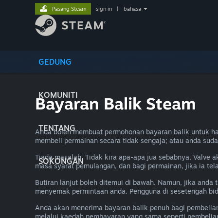
Pasang Steam
sign in
|
bahasa
GEDUNG
KOMUNITI
Bayaran Balik Steam
TENTANG
Anda boleh membuat permohonan bayaran balik untuk ha
membeli permainan secara tidak sengaja; atau anda sud
Tiada masalah. Tidak kira apa-apa jua sebabnya, Valve 
SOKONGAN
masa syarat pemulangan, dan bagi permainan, jika ia te
Butiran lanjut boleh ditemui di bawah. Namun, jika and
menyemak permintaan anda. Pengguna di sesetengah bid
Anda akan menerima bayaran balik penuh bagi pembelia
melalui kaedah pembayaran yang sama seperti pembelian