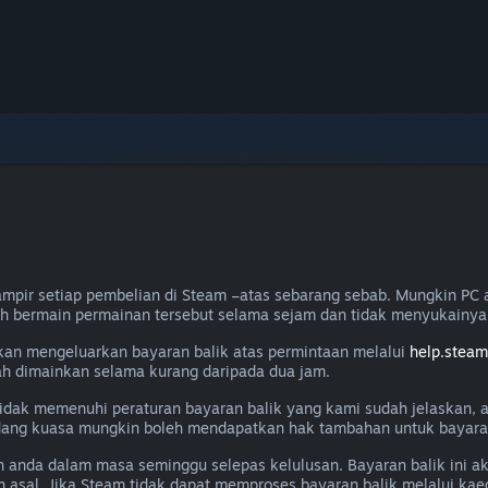
mpir setiap pembelian di Steam –atas sebarang sebab. Mungkin PC 
ah bermain permainan tersebut selama sejam dan tidak menyukainya
akan mengeluarkan bayaran balik atas permintaan melalui
help.stea
lah dimainkan selama kurang daripada dua jam.
a tidak memenuhi peraturan bayaran balik yang kami sudah jelaskan,
ang kuasa mungkin boleh mendapatkan hak tambahan untuk bayaran 
n anda dalam masa seminggu selepas kelulusan. Bayaran balik ini 
 asal. Jika Steam tidak dapat memproses bayaran balik melalui k