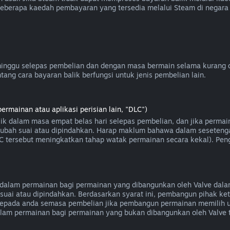
Beberapa kaedah pembayaran yang tersedia melalui Steam di negara
inggu selepas pembelian dan dengan masa bermain selama kurang da
ang cara bayaran balik berfungsi untuk jenis pembelian lain.
mainan atau aplikasi perisian lain, "DLC")
lik dalam masa empat belas hari selepas pembelian, dan jika perma
, diubah suai atau dipindahkan. Harap maklum bahawa dalam seseten
DLC tersebut meningkatkan tahap watak permainan secara kekal). Peng
alam permainan bagi permainan yang dibangunkan oleh Valve dalam
suai atau dipindahkan. Berdasarkan syarat ini, pembangun pihak k
epada anda semasa pembelian jika pembangun permainan memilih u
dalam permainan bagi permainan yang bukan dibangunkan oleh Valve 