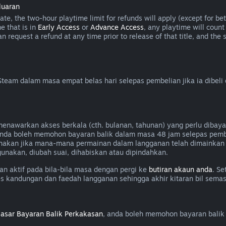
luaran
e, the two-hour playtime limit for refunds will apply (except for beta
e that is in
Early Access
or
Advance Access
, any playtime will count
can request a refund at any time prior to release of that title, and t
eam dalam masa empat belas hari selepas pembelian jika ia dibeli
awarkan akses berkala (cth. bulanan, tahunan) yang perlu dibayar
, anda boleh memohon bayaran balik dalam masa 48 jam selepas pem
nakan jika mana-mana permainan dalam langganan telah dimainkan 
unakan, diubah suai, dihabiskan atau dipindahkan.
 aktif pada bila-bila masa dengan pergi ke
butiran akaun anda
. Se
es kandungan dan faedah langganan sehingga akhir kitaran bil semas
asar Bayaran Balik Perkakasan
, anda boleh memohon bayaran balik 