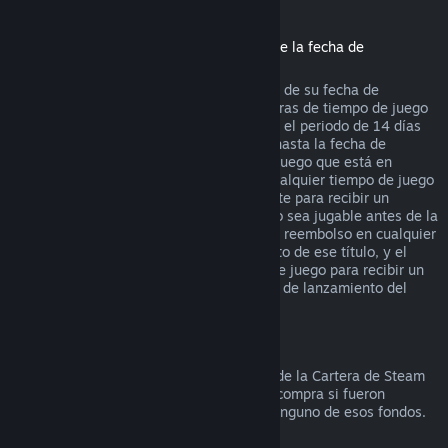
Reembolsos de títulos comprados antes de la fecha de
lanzamiento
Cuando compras un título en Steam antes de su fecha de
lanzamiento, se aplica el límite de dos horas de tiempo de juego
(con excepción de las pruebas beta), pero el periodo de 14 días
para recibir un reembolso no comenzará hasta la fecha de
lanzamiento. Por ejemplo, si compras un juego que está en
Acceso anticipado
o
Acceso avanzado
, cualquier tiempo de juego
contará para las dos horas de tiempo límite para recibir un
reembolso. Si precompras un título que no sea jugable antes de la
fecha de lanzamiento, puedes solicitar un reembolso en cualquier
momento antes de la fecha de lanzamiento de ese título, y el
periodo de 14 días/dos horas de tiempo de juego para recibir un
reembolso se aplicará a partir de la fecha de lanzamiento del
juego.
Reembolsos a la Cartera de Steam
Puedes solicitar un reembolso de fondos de la Cartera de Steam
durante los siguientes catorce días de la compra si fueron
comprados en Steam y no has utilizado ninguno de esos fondos.