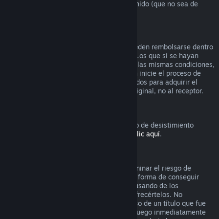
que el video venga en lote con otro contenido (que no sea de
video) reembolsable.
Reembolsos en regalos
Los regalos que no se hayan activado pueden rembolsarse dentro
del período estándar de 14 días/2 horas. Los que sí se hayan
activado también pueden rembolsarse en las mismas condiciones,
pero debe ser el receptor del regalo quien inicie el proceso de
rembolso. En este caso, los fondos utilizados para adquirir el
regalo le serán devueltos al comprador original, no al receptor.
Derecho de desistimiento europeo
Si quieres saber cómo funciona el derecho de desistimiento
europeo para los clientes de Steam,
haz clic aquí
.
Abuso
Los reembolsos están diseñados para eliminar el riesgo de
compra de títulos en Steam, no como una forma de conseguir
juegos gratis. Si nos parece que estás abusando de los
reembolsos, es posible que dejemos de ofrecértelos. No
consideramos abuso solicitar un reembolso de un título que fue
comprado justo antes de unas rebajas si luego inmediatamente