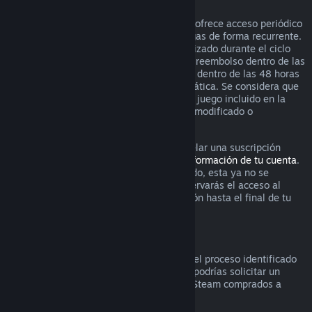
Suscripciones renovables
Para ciertos contenido y servicios, Steam ofrece acceso periódico
(es decir, mensual o anual) por el que pagas de forma recurrente.
Si una suscripción renovable no se ha utilizado durante el ciclo
actual de facturación, puedes solicitar un reembolso dentro de las
48 horas posteriores a la compra inicial o dentro de las 48 horas
posteriores a cualquier renovación automática. Se considera que
el contenido ha sido utilizado si cualquier juego incluido en la
suscripción ha sido utilizado, consumido, modificado o
transferido.
Por favor ten en cuenta que puedes cancelar una suscripción
activa en cualquier momento visitando
información de tu cuenta
.
Una vez que la suscripción se ha cancelado, esta ya no se
renovará automáticamente, aunque conservarás el acceso al
contenido y los beneficios de la suscripción hasta el final de tu
ciclo actual de facturación.
Hardware de Steam
Dentro del periodo de tiempo aplicable y el proceso identificado
en la
Política de reembolso de hardware
, podrías solicitar un
reembolso por hardware y accesorios de Steam comprados a
través de Steam.