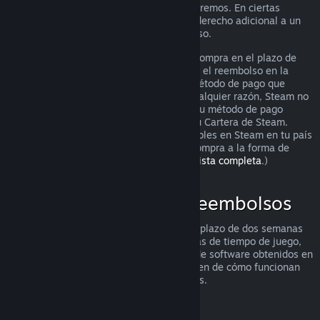
puedes solicitarlo igualmente y lo analizaremos. En ciertas
jurisdicciones, los clientes pueden tener derecho adicional a un
reembolso cuando el juego está defectuoso.
Se te hará un reembolso completo de tu compra en el plazo de
una semana tras su aprobación. Recibirás el reembolso en la
Cartera de Steam o mediante el mismo método de pago que
utilizaste para hacer la compra. Si, por cualquier razón, Steam no
puede realizar un reembolso a través de tu método de pago
inicial, se acreditará el importe total en tu Cartera de Steam.
(Algunos de los métodos de pago disponibles en Steam en tu país
pueden no admitir el reembolso de una compra a la forma de
pago original.
Haz clic aquí para ver una lista completa
.)
Dónde se aplican los reembolsos
La oferta de reembolsos de Steam, en un plazo de dos semanas
desde la compra y con menos de dos horas de tiempo de juego,
se aplica a los juegos y las aplicaciones de software obtenidos en
la tienda de Steam. Aquí tienes un resumen de cómo funcionan
los reembolsos con otros tipos de compras.
Reembolsos en contenido descargable