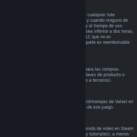
Reembolsos en lotes
Puedes recibir un reembolso completo por cualquier lote
comprado en la tienda de Steam, siempre y cuando ninguno de
los artículos del lote se haya transferido, y el tiempo de uso
combinado de todos los artículos del lote sea inferior a dos horas.
Si un lote incluye un artículo de juego o DLC que no es
reembolsable, Steam te dirá si todo el paquete es reembolsable
durante la comprobación.
Compras realizadas fuera de Steam
Valve no puede proporcionar reembolsos para las compras
realizadas fuera de Steam (por ejemplo, claves de producto o
tarjetas de la Cartera de Steam compradas a terceros).
Bloqueos por VAC
Si te han bloqueado por VAC (el sistema antitrampas de Valve) en
un juego, pierdes el derecho al reembolso de ese juego.
Contenido de video
No podemos ofrecer reembolsos por contenido de video en Steam
(p. ej., películas, cortos, series, episodios y tutoriales), a menos