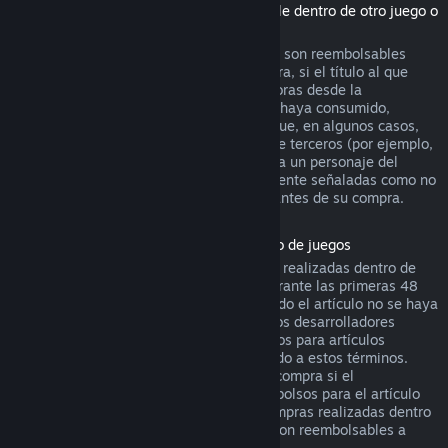
(Contenido de la tienda de Steam utilizable dentro de otro juego o
aplicación de software, "DLC")
Los DLC adquiridos en la tienda de Steam son reembolsables
durante catorce días después de su compra, si el título al que
pertenecen se ha jugado menos de dos horas desde la
adquisición del DLC, y siempre que no se haya consumido,
modificado o transferido. Ten en cuenta que, en algunos casos,
Steam no podrá reembolsar ciertos DLC de terceros (por ejemplo,
si el DLC sube de nivel irreversiblemente a un personaje del
juego). Estas excepciones estarán claramente señaladas como no
reembolsables en la página de la tienda antes de su compra.
Reembolsos en compras realizadas dentro de juegos
Steam ofrecerá reembolsos para compras realizadas dentro de
cualquier juego desarrollado por Valve durante las primeras 48
horas tras su adquisición, siempre y cuando el artículo no se haya
consumido, modificado o transferido. Otros desarrolladores
tendrán la opción de activar los reembolsos para artículos
adquiridos dentro de sus juegos de acuerdo a estos términos.
Steam te informará en el momento de la compra si el
desarrollador ha optado por ofrecer reembolsos para el artículo
que vas a adquirir. De lo contrario, las compras realizadas dentro
de juegos no desarrollados por Valve no son reembolsables a
través de Steam.