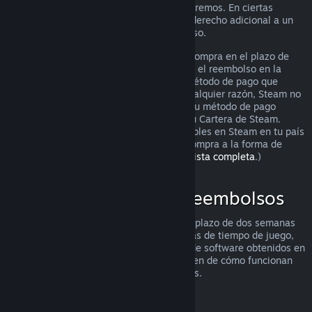
puedes solicitarlo igualmente y lo analizaremos. En ciertas
jurisdicciones, los clientes pueden tener derecho adicional a un
reembolso cuando el juego está defectuoso.
Se te hará un reembolso completo de tu compra en el plazo de
una semana tras su aprobación. Recibirás el reembolso en la
Cartera de Steam o mediante el mismo método de pago que
utilizaste para hacer la compra. Si, por cualquier razón, Steam no
puede realizar un reembolso a través de tu método de pago
inicial, se acreditará el importe total en tu Cartera de Steam.
(Algunos de los métodos de pago disponibles en Steam en tu país
pueden no admitir el reembolso de una compra a la forma de
pago original.
Haz clic aquí para ver una lista completa
.)
Dónde se aplican los reembolsos
La oferta de reembolsos de Steam, en un plazo de dos semanas
desde la compra y con menos de dos horas de tiempo de juego,
se aplica a los juegos y las aplicaciones de software obtenidos en
la tienda de Steam. Aquí tienes un resumen de cómo funcionan
los reembolsos con otros tipos de compras.
Reembolsos en contenido descargable