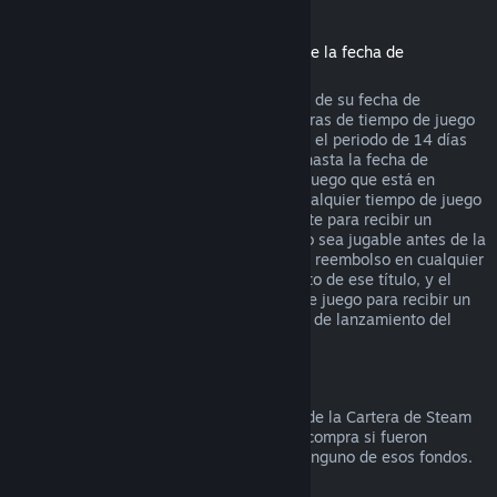
Reembolsos de títulos comprados antes de la fecha de
lanzamiento
Cuando compras un título en Steam antes de su fecha de
lanzamiento, se aplica el límite de dos horas de tiempo de juego
(con excepción de las pruebas beta), pero el periodo de 14 días
para recibir un reembolso no comenzará hasta la fecha de
lanzamiento. Por ejemplo, si compras un juego que está en
Acceso anticipado
o
Acceso avanzado
, cualquier tiempo de juego
contará para las dos horas de tiempo límite para recibir un
reembolso. Si precompras un título que no sea jugable antes de la
fecha de lanzamiento, puedes solicitar un reembolso en cualquier
momento antes de la fecha de lanzamiento de ese título, y el
periodo de 14 días/dos horas de tiempo de juego para recibir un
reembolso se aplicará a partir de la fecha de lanzamiento del
juego.
Reembolsos a la Cartera de Steam
Puedes solicitar un reembolso de fondos de la Cartera de Steam
durante los siguientes catorce días de la compra si fueron
comprados en Steam y no has utilizado ninguno de esos fondos.