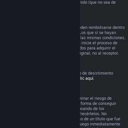
que el video venga en lote con otro contenido (que no sea de
video) reembolsable.
Reembolsos en regalos
Los regalos que no se hayan activado pueden rembolsarse dentro
del período estándar de 14 días/2 horas. Los que sí se hayan
activado también pueden rembolsarse en las mismas condiciones,
pero debe ser el receptor del regalo quien inicie el proceso de
rembolso. En este caso, los fondos utilizados para adquirir el
regalo le serán devueltos al comprador original, no al receptor.
Derecho de desistimiento europeo
Si quieres saber cómo funciona el derecho de desistimiento
europeo para los clientes de Steam,
haz clic aquí
.
Abuso
Los reembolsos están diseñados para eliminar el riesgo de
compra de títulos en Steam, no como una forma de conseguir
juegos gratis. Si nos parece que estás abusando de los
reembolsos, es posible que dejemos de ofrecértelos. No
consideramos abuso solicitar un reembolso de un título que fue
comprado justo antes de unas rebajas si luego inmediatamente