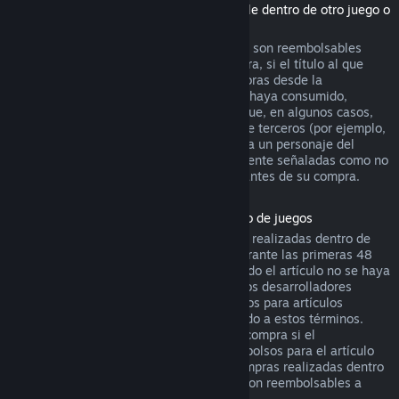
(Contenido de la tienda de Steam utilizable dentro de otro juego o
aplicación de software, "DLC")
Los DLC adquiridos en la tienda de Steam son reembolsables
durante catorce días después de su compra, si el título al que
pertenecen se ha jugado menos de dos horas desde la
adquisición del DLC, y siempre que no se haya consumido,
modificado o transferido. Ten en cuenta que, en algunos casos,
Steam no podrá reembolsar ciertos DLC de terceros (por ejemplo,
si el DLC sube de nivel irreversiblemente a un personaje del
juego). Estas excepciones estarán claramente señaladas como no
reembolsables en la página de la tienda antes de su compra.
Reembolsos en compras realizadas dentro de juegos
Steam ofrecerá reembolsos para compras realizadas dentro de
cualquier juego desarrollado por Valve durante las primeras 48
horas tras su adquisición, siempre y cuando el artículo no se haya
consumido, modificado o transferido. Otros desarrolladores
tendrán la opción de activar los reembolsos para artículos
adquiridos dentro de sus juegos de acuerdo a estos términos.
Steam te informará en el momento de la compra si el
desarrollador ha optado por ofrecer reembolsos para el artículo
que vas a adquirir. De lo contrario, las compras realizadas dentro
de juegos no desarrollados por Valve no son reembolsables a
través de Steam.