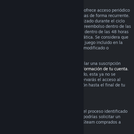
Suscripciones renovables
Para ciertos contenido y servicios, Steam ofrece acceso periódico
(es decir, mensual o anual) por el que pagas de forma recurrente.
Si una suscripción renovable no se ha utilizado durante el ciclo
actual de facturación, puedes solicitar un reembolso dentro de las
48 horas posteriores a la compra inicial o dentro de las 48 horas
posteriores a cualquier renovación automática. Se considera que
el contenido ha sido utilizado si cualquier juego incluido en la
suscripción ha sido utilizado, consumido, modificado o
transferido.
Por favor ten en cuenta que puedes cancelar una suscripción
activa en cualquier momento visitando
información de tu cuenta
.
Una vez que la suscripción se ha cancelado, esta ya no se
renovará automáticamente, aunque conservarás el acceso al
contenido y los beneficios de la suscripción hasta el final de tu
ciclo actual de facturación.
Hardware de Steam
Dentro del periodo de tiempo aplicable y el proceso identificado
en la
Política de reembolso de hardware
, podrías solicitar un
reembolso por hardware y accesorios de Steam comprados a
través de Steam.