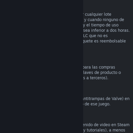
Reembolsos en lotes
Puedes recibir un reembolso completo por cualquier lote
comprado en la tienda de Steam, siempre y cuando ninguno de
los artículos del lote se haya transferido, y el tiempo de uso
combinado de todos los artículos del lote sea inferior a dos horas.
Si un lote incluye un artículo de juego o DLC que no es
reembolsable, Steam te dirá si todo el paquete es reembolsable
durante la comprobación.
Compras realizadas fuera de Steam
Valve no puede proporcionar reembolsos para las compras
realizadas fuera de Steam (por ejemplo, claves de producto o
tarjetas de la Cartera de Steam compradas a terceros).
Bloqueos por VAC
Si te han bloqueado por VAC (el sistema antitrampas de Valve) en
un juego, pierdes el derecho al reembolso de ese juego.
Contenido de video
No podemos ofrecer reembolsos por contenido de video en Steam
(p. ej., películas, cortos, series, episodios y tutoriales), a menos