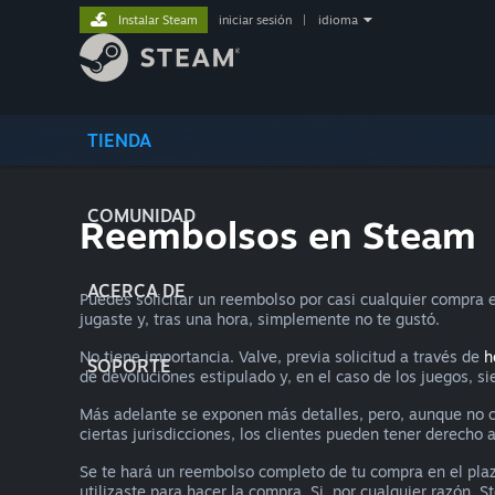
Instalar Steam
iniciar sesión
|
idioma
TIENDA
COMUNIDAD
Reembolsos en Steam
ACERCA DE
Puedes solicitar un reembolso por casi cualquier compra e
jugaste y, tras una hora, simplemente no te gustó.
No tiene importancia. Valve, previa solicitud a través de
h
SOPORTE
de devoluciones estipulado y, en el caso de los juegos, s
Más adelante se exponen más detalles, pero, aunque no cu
ciertas jurisdicciones, los clientes pueden tener derecho
Se te hará un reembolso completo de tu compra en el pla
utilizaste para hacer la compra. Si, por cualquier razón, 