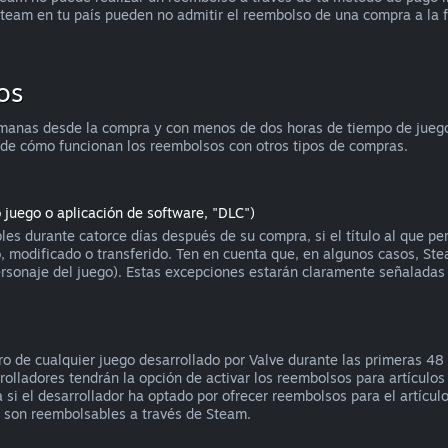
team en tu país pueden no admitir el reembolso de una compra a la 
os
manas desde la compra y con menos de dos horas de tiempo de juego, 
 de cómo funcionan los reembolsos con otros tipos de compras.
o juego o aplicación de software, "DLC")
es durante catorce días después de su compra, si el título al que p
 modificado o transferido. Ten en cuenta que, en algunos casos, Ste
personaje del juego). Estas excepciones estarán claramente señalada
 de cualquier juego desarrollado por Valve durante las primeras 48 h
olladores tendrán la opción de activar los reembolsos para artículos
i el desarrollador ha optado por ofrecer reembolsos para el artículo 
o son reembolsables a través de Steam.