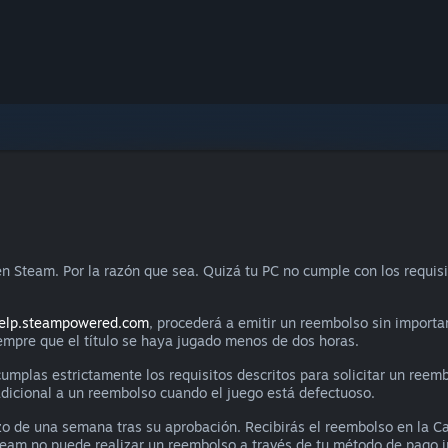
n Steam. Por la razón que sea. Quizá tu PC no cumple con los requisi
elp.steampowered.com
, procederá a emitir un reembolso sin importar
iempre que el título se haya jugado menos de dos horas.
mplas estrictamente los requisitos descritos para solicitar un reemb
 adicional a un reembolso cuando el juego está defectuoso.
zo de una semana tras su aprobación. Recibirás el reembolso en la
Steam no puede realizar un reembolso a través de tu método de pago ini