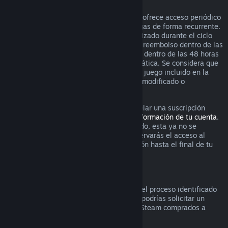
Suscripciones renovables
Para ciertos contenido y servicios, Steam ofrece acceso periódico
(es decir, mensual o anual) por el que pagas de forma recurrente.
Si una suscripción renovable no se ha utilizado durante el ciclo
actual de facturación, puedes solicitar un reembolso dentro de las
48 horas posteriores a la compra inicial o dentro de las 48 horas
posteriores a cualquier renovación automática. Se considera que
el contenido ha sido utilizado si cualquier juego incluido en la
suscripción ha sido utilizado, consumido, modificado o
transferido.
Por favor ten en cuenta que puedes cancelar una suscripción
activa en cualquier momento visitando
información de tu cuenta
.
Una vez que la suscripción se ha cancelado, esta ya no se
renovará automáticamente, aunque conservarás el acceso al
contenido y los beneficios de la suscripción hasta el final de tu
ciclo actual de facturación.
Hardware de Steam
Dentro del periodo de tiempo aplicable y el proceso identificado
en la
Política de reembolso de hardware
, podrías solicitar un
reembolso por hardware y accesorios de Steam comprados a
través de Steam.