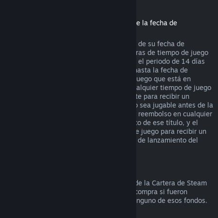
Reembolsos de títulos comprados antes de la fecha de
lanzamiento
Cuando compras un título en Steam antes de su fecha de
lanzamiento, se aplica el límite de dos horas de tiempo de juego
(con excepción de las pruebas beta), pero el periodo de 14 días
para recibir un reembolso no comenzará hasta la fecha de
lanzamiento. Por ejemplo, si compras un juego que está en
Acceso anticipado
o
Acceso avanzado
, cualquier tiempo de juego
contará para las dos horas de tiempo límite para recibir un
reembolso. Si precompras un título que no sea jugable antes de la
fecha de lanzamiento, puedes solicitar un reembolso en cualquier
momento antes de la fecha de lanzamiento de ese título, y el
periodo de 14 días/dos horas de tiempo de juego para recibir un
reembolso se aplicará a partir de la fecha de lanzamiento del
juego.
Reembolsos a la Cartera de Steam
Puedes solicitar un reembolso de fondos de la Cartera de Steam
durante los siguientes catorce días de la compra si fueron
comprados en Steam y no has utilizado ninguno de esos fondos.