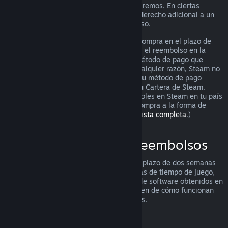
puedes solicitarlo igualmente y lo analizaremos. En ciertas
jurisdicciones, los clientes pueden tener derecho adicional a un
reembolso cuando el juego está defectuoso.
Se te hará un reembolso completo de tu compra en el plazo de
una semana tras su aprobación. Recibirás el reembolso en la
Cartera de Steam o mediante el mismo método de pago que
utilizaste para hacer la compra. Si, por cualquier razón, Steam no
puede realizar un reembolso a través de tu método de pago
inicial, se acreditará el importe total en tu Cartera de Steam.
(Algunos de los métodos de pago disponibles en Steam en tu país
pueden no admitir el reembolso de una compra a la forma de
pago original.
Haz clic aquí para ver una lista completa
.)
Dónde se aplican los reembolsos
La oferta de reembolsos de Steam, en un plazo de dos semanas
desde la compra y con menos de dos horas de tiempo de juego,
se aplica a los juegos y las aplicaciones de software obtenidos en
la tienda de Steam. Aquí tienes un resumen de cómo funcionan
los reembolsos con otros tipos de compras.
Reembolsos en contenido descargable