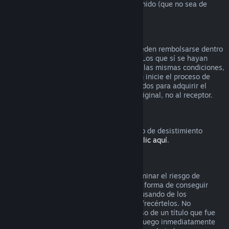
que el video venga en lote con otro contenido (que no sea de
video) reembolsable.
Reembolsos en regalos
Los regalos que no se hayan activado pueden rembolsarse dentro
del período estándar de 14 días/2 horas. Los que sí se hayan
activado también pueden rembolsarse en las mismas condiciones,
pero debe ser el receptor del regalo quien inicie el proceso de
rembolso. En este caso, los fondos utilizados para adquirir el
regalo le serán devueltos al comprador original, no al receptor.
Derecho de desistimiento europeo
Si quieres saber cómo funciona el derecho de desistimiento
europeo para los clientes de Steam,
haz clic aquí
.
Abuso
Los reembolsos están diseñados para eliminar el riesgo de
compra de títulos en Steam, no como una forma de conseguir
juegos gratis. Si nos parece que estás abusando de los
reembolsos, es posible que dejemos de ofrecértelos. No
consideramos abuso solicitar un reembolso de un título que fue
comprado justo antes de unas rebajas si luego inmediatamente