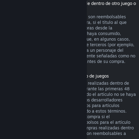
(Contenido de la tienda de Steam utilizable dentro de otro juego o
aplicación de software, "DLC")
Los DLC adquiridos en la tienda de Steam son reembolsables
durante catorce días después de su compra, si el título al que
pertenecen se ha jugado menos de dos horas desde la
adquisición del DLC, y siempre que no se haya consumido,
modificado o transferido. Ten en cuenta que, en algunos casos,
Steam no podrá reembolsar ciertos DLC de terceros (por ejemplo,
si el DLC sube de nivel irreversiblemente a un personaje del
juego). Estas excepciones estarán claramente señaladas como no
reembolsables en la página de la tienda antes de su compra.
Reembolsos en compras realizadas dentro de juegos
Steam ofrecerá reembolsos para compras realizadas dentro de
cualquier juego desarrollado por Valve durante las primeras 48
horas tras su adquisición, siempre y cuando el artículo no se haya
consumido, modificado o transferido. Otros desarrolladores
tendrán la opción de activar los reembolsos para artículos
adquiridos dentro de sus juegos de acuerdo a estos términos.
Steam te informará en el momento de la compra si el
desarrollador ha optado por ofrecer reembolsos para el artículo
que vas a adquirir. De lo contrario, las compras realizadas dentro
de juegos no desarrollados por Valve no son reembolsables a
través de Steam.