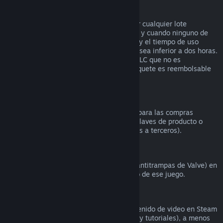
Reembolsos en lotes
Puedes recibir un reembolso completo por cualquier lote
comprado en la tienda de Steam, siempre y cuando ninguno de
los artículos del lote se haya transferido, y el tiempo de uso
combinado de todos los artículos del lote sea inferior a dos horas.
Si un lote incluye un artículo de juego o DLC que no es
reembolsable, Steam te dirá si todo el paquete es reembolsable
durante la comprobación.
Compras realizadas fuera de Steam
Valve no puede proporcionar reembolsos para las compras
realizadas fuera de Steam (por ejemplo, claves de producto o
tarjetas de la Cartera de Steam compradas a terceros).
Bloqueos por VAC
Si te han bloqueado por VAC (el sistema antitrampas de Valve) en
un juego, pierdes el derecho al reembolso de ese juego.
Contenido de video
No podemos ofrecer reembolsos por contenido de video en Steam
(p. ej., películas, cortos, series, episodios y tutoriales), a menos