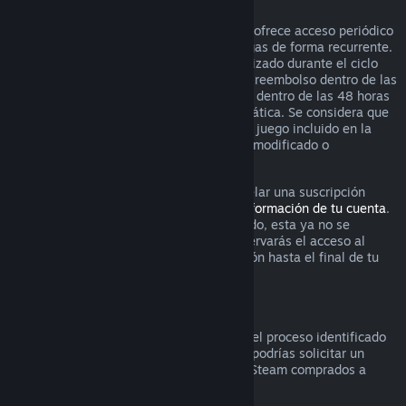
Suscripciones renovables
Para ciertos contenido y servicios, Steam ofrece acceso periódico
(es decir, mensual o anual) por el que pagas de forma recurrente.
Si una suscripción renovable no se ha utilizado durante el ciclo
actual de facturación, puedes solicitar un reembolso dentro de las
48 horas posteriores a la compra inicial o dentro de las 48 horas
posteriores a cualquier renovación automática. Se considera que
el contenido ha sido utilizado si cualquier juego incluido en la
suscripción ha sido utilizado, consumido, modificado o
transferido.
Por favor ten en cuenta que puedes cancelar una suscripción
activa en cualquier momento visitando
información de tu cuenta
.
Una vez que la suscripción se ha cancelado, esta ya no se
renovará automáticamente, aunque conservarás el acceso al
contenido y los beneficios de la suscripción hasta el final de tu
ciclo actual de facturación.
Hardware de Steam
Dentro del periodo de tiempo aplicable y el proceso identificado
en la
Política de reembolso de hardware
, podrías solicitar un
reembolso por hardware y accesorios de Steam comprados a
través de Steam.