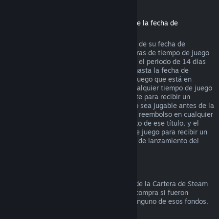
Reembolsos de títulos comprados antes de la fecha de
lanzamiento
Cuando compras un título en Steam antes de su fecha de
lanzamiento, se aplica el límite de dos horas de tiempo de juego
(con excepción de las pruebas beta), pero el periodo de 14 días
para recibir un reembolso no comenzará hasta la fecha de
lanzamiento. Por ejemplo, si compras un juego que está en
Acceso anticipado
o
Acceso avanzado
, cualquier tiempo de juego
contará para las dos horas de tiempo límite para recibir un
reembolso. Si precompras un título que no sea jugable antes de la
fecha de lanzamiento, puedes solicitar un reembolso en cualquier
momento antes de la fecha de lanzamiento de ese título, y el
periodo de 14 días/dos horas de tiempo de juego para recibir un
reembolso se aplicará a partir de la fecha de lanzamiento del
juego.
Reembolsos a la Cartera de Steam
Puedes solicitar un reembolso de fondos de la Cartera de Steam
durante los siguientes catorce días de la compra si fueron
comprados en Steam y no has utilizado ninguno de esos fondos.