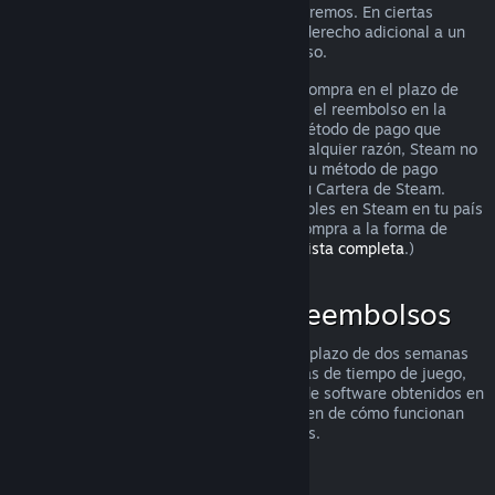
puedes solicitarlo igualmente y lo analizaremos. En ciertas
jurisdicciones, los clientes pueden tener derecho adicional a un
reembolso cuando el juego está defectuoso.
Se te hará un reembolso completo de tu compra en el plazo de
una semana tras su aprobación. Recibirás el reembolso en la
Cartera de Steam o mediante el mismo método de pago que
utilizaste para hacer la compra. Si, por cualquier razón, Steam no
puede realizar un reembolso a través de tu método de pago
inicial, se acreditará el importe total en tu Cartera de Steam.
(Algunos de los métodos de pago disponibles en Steam en tu país
pueden no admitir el reembolso de una compra a la forma de
pago original.
Haz clic aquí para ver una lista completa
.)
Dónde se aplican los reembolsos
La oferta de reembolsos de Steam, en un plazo de dos semanas
desde la compra y con menos de dos horas de tiempo de juego,
se aplica a los juegos y las aplicaciones de software obtenidos en
la tienda de Steam. Aquí tienes un resumen de cómo funcionan
los reembolsos con otros tipos de compras.
Reembolsos en contenido descargable