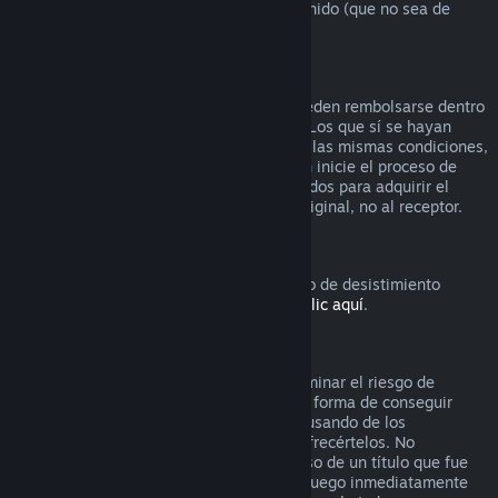
que el video venga en lote con otro contenido (que no sea de
video) reembolsable.
Reembolsos en regalos
Los regalos que no se hayan activado pueden rembolsarse dentro
del período estándar de 14 días/2 horas. Los que sí se hayan
activado también pueden rembolsarse en las mismas condiciones,
pero debe ser el receptor del regalo quien inicie el proceso de
rembolso. En este caso, los fondos utilizados para adquirir el
regalo le serán devueltos al comprador original, no al receptor.
Derecho de desistimiento europeo
Si quieres saber cómo funciona el derecho de desistimiento
europeo para los clientes de Steam,
haz clic aquí
.
Abuso
Los reembolsos están diseñados para eliminar el riesgo de
compra de títulos en Steam, no como una forma de conseguir
juegos gratis. Si nos parece que estás abusando de los
reembolsos, es posible que dejemos de ofrecértelos. No
consideramos abuso solicitar un reembolso de un título que fue
comprado justo antes de unas rebajas si luego inmediatamente