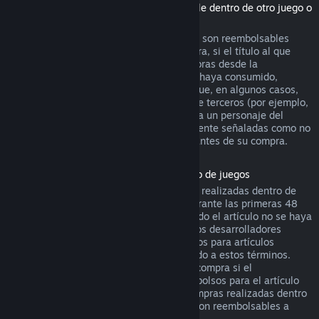
(Contenido de la tienda de Steam utilizable dentro de otro juego o
aplicación de software, "DLC")
Los DLC adquiridos en la tienda de Steam son reembolsables
durante catorce días después de su compra, si el título al que
pertenecen se ha jugado menos de dos horas desde la
adquisición del DLC, y siempre que no se haya consumido,
modificado o transferido. Ten en cuenta que, en algunos casos,
Steam no podrá reembolsar ciertos DLC de terceros (por ejemplo,
si el DLC sube de nivel irreversiblemente a un personaje del
juego). Estas excepciones estarán claramente señaladas como no
reembolsables en la página de la tienda antes de su compra.
Reembolsos en compras realizadas dentro de juegos
Steam ofrecerá reembolsos para compras realizadas dentro de
cualquier juego desarrollado por Valve durante las primeras 48
horas tras su adquisición, siempre y cuando el artículo no se haya
consumido, modificado o transferido. Otros desarrolladores
tendrán la opción de activar los reembolsos para artículos
adquiridos dentro de sus juegos de acuerdo a estos términos.
Steam te informará en el momento de la compra si el
desarrollador ha optado por ofrecer reembolsos para el artículo
que vas a adquirir. De lo contrario, las compras realizadas dentro
de juegos no desarrollados por Valve no son reembolsables a
través de Steam.