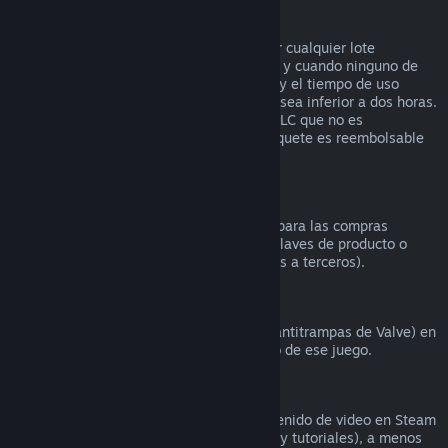
Reembolsos en lotes
Puedes recibir un reembolso completo por cualquier lote
comprado en la tienda de Steam, siempre y cuando ninguno de
los artículos del lote se haya transferido, y el tiempo de uso
combinado de todos los artículos del lote sea inferior a dos horas.
Si un lote incluye un artículo de juego o DLC que no es
reembolsable, Steam te dirá si todo el paquete es reembolsable
durante la comprobación.
Compras realizadas fuera de Steam
Valve no puede proporcionar reembolsos para las compras
realizadas fuera de Steam (por ejemplo, claves de producto o
tarjetas de la Cartera de Steam compradas a terceros).
Bloqueos por VAC
Si te han bloqueado por VAC (el sistema antitrampas de Valve) en
un juego, pierdes el derecho al reembolso de ese juego.
Contenido de video
No podemos ofrecer reembolsos por contenido de video en Steam
(p. ej., películas, cortos, series, episodios y tutoriales), a menos