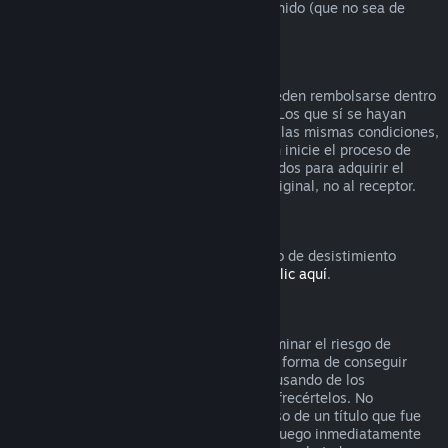
que el video venga en lote con otro contenido (que no sea de
video) reembolsable.
Reembolsos en regalos
Los regalos que no se hayan activado pueden rembolsarse dentro
del período estándar de 14 días/2 horas. Los que sí se hayan
activado también pueden rembolsarse en las mismas condiciones,
pero debe ser el receptor del regalo quien inicie el proceso de
rembolso. En este caso, los fondos utilizados para adquirir el
regalo le serán devueltos al comprador original, no al receptor.
Derecho de desistimiento europeo
Si quieres saber cómo funciona el derecho de desistimiento
europeo para los clientes de Steam,
haz clic aquí
.
Abuso
Los reembolsos están diseñados para eliminar el riesgo de
compra de títulos en Steam, no como una forma de conseguir
juegos gratis. Si nos parece que estás abusando de los
reembolsos, es posible que dejemos de ofrecértelos. No
consideramos abuso solicitar un reembolso de un título que fue
comprado justo antes de unas rebajas si luego inmediatamente