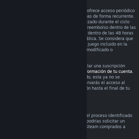
Suscripciones renovables
Para ciertos contenido y servicios, Steam ofrece acceso periódico
(es decir, mensual o anual) por el que pagas de forma recurrente.
Si una suscripción renovable no se ha utilizado durante el ciclo
actual de facturación, puedes solicitar un reembolso dentro de las
48 horas posteriores a la compra inicial o dentro de las 48 horas
posteriores a cualquier renovación automática. Se considera que
el contenido ha sido utilizado si cualquier juego incluido en la
suscripción ha sido utilizado, consumido, modificado o
transferido.
Por favor ten en cuenta que puedes cancelar una suscripción
activa en cualquier momento visitando
información de tu cuenta
.
Una vez que la suscripción se ha cancelado, esta ya no se
renovará automáticamente, aunque conservarás el acceso al
contenido y los beneficios de la suscripción hasta el final de tu
ciclo actual de facturación.
Hardware de Steam
Dentro del periodo de tiempo aplicable y el proceso identificado
en la
Política de reembolso de hardware
, podrías solicitar un
reembolso por hardware y accesorios de Steam comprados a
través de Steam.