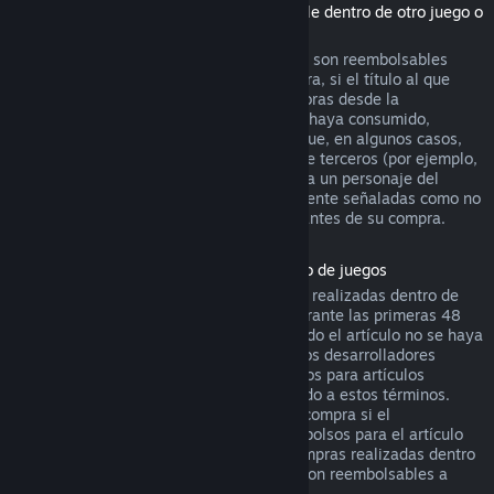
(Contenido de la tienda de Steam utilizable dentro de otro juego o
aplicación de software, "DLC")
Los DLC adquiridos en la tienda de Steam son reembolsables
durante catorce días después de su compra, si el título al que
pertenecen se ha jugado menos de dos horas desde la
adquisición del DLC, y siempre que no se haya consumido,
modificado o transferido. Ten en cuenta que, en algunos casos,
Steam no podrá reembolsar ciertos DLC de terceros (por ejemplo,
si el DLC sube de nivel irreversiblemente a un personaje del
juego). Estas excepciones estarán claramente señaladas como no
reembolsables en la página de la tienda antes de su compra.
Reembolsos en compras realizadas dentro de juegos
Steam ofrecerá reembolsos para compras realizadas dentro de
cualquier juego desarrollado por Valve durante las primeras 48
horas tras su adquisición, siempre y cuando el artículo no se haya
consumido, modificado o transferido. Otros desarrolladores
tendrán la opción de activar los reembolsos para artículos
adquiridos dentro de sus juegos de acuerdo a estos términos.
Steam te informará en el momento de la compra si el
desarrollador ha optado por ofrecer reembolsos para el artículo
que vas a adquirir. De lo contrario, las compras realizadas dentro
de juegos no desarrollados por Valve no son reembolsables a
través de Steam.