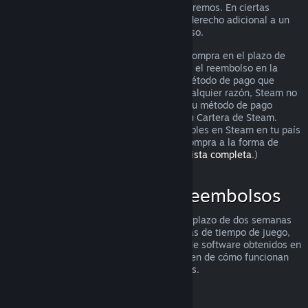
puedes solicitarlo igualmente y lo analizaremos. En ciertas
jurisdicciones, los clientes pueden tener derecho adicional a un
reembolso cuando el juego está defectuoso.
Se te hará un reembolso completo de tu compra en el plazo de
una semana tras su aprobación. Recibirás el reembolso en la
Cartera de Steam o mediante el mismo método de pago que
utilizaste para hacer la compra. Si, por cualquier razón, Steam no
puede realizar un reembolso a través de tu método de pago
inicial, se acreditará el importe total en tu Cartera de Steam.
(Algunos de los métodos de pago disponibles en Steam en tu país
pueden no admitir el reembolso de una compra a la forma de
pago original.
Haz clic aquí para ver una lista completa
.)
Dónde se aplican los reembolsos
La oferta de reembolsos de Steam, en un plazo de dos semanas
desde la compra y con menos de dos horas de tiempo de juego,
se aplica a los juegos y las aplicaciones de software obtenidos en
la tienda de Steam. Aquí tienes un resumen de cómo funcionan
los reembolsos con otros tipos de compras.
Reembolsos en contenido descargable