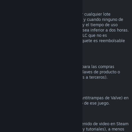
Reembolsos en lotes
Puedes recibir un reembolso completo por cualquier lote
comprado en la tienda de Steam, siempre y cuando ninguno de
los artículos del lote se haya transferido, y el tiempo de uso
combinado de todos los artículos del lote sea inferior a dos horas.
Si un lote incluye un artículo de juego o DLC que no es
reembolsable, Steam te dirá si todo el paquete es reembolsable
durante la comprobación.
Compras realizadas fuera de Steam
Valve no puede proporcionar reembolsos para las compras
realizadas fuera de Steam (por ejemplo, claves de producto o
tarjetas de la Cartera de Steam compradas a terceros).
Bloqueos por VAC
Si te han bloqueado por VAC (el sistema antitrampas de Valve) en
un juego, pierdes el derecho al reembolso de ese juego.
Contenido de video
No podemos ofrecer reembolsos por contenido de video en Steam
(p. ej., películas, cortos, series, episodios y tutoriales), a menos