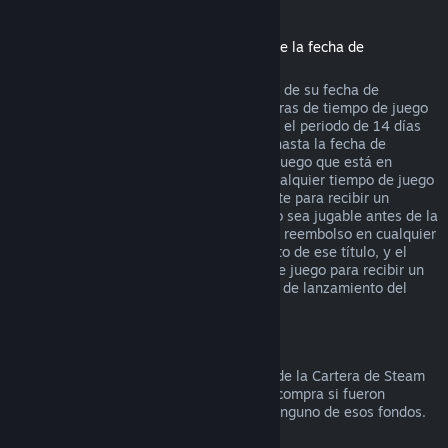
Reembolsos de títulos comprados antes de la fecha de
lanzamiento
Cuando compras un título en Steam antes de su fecha de
lanzamiento, se aplica el límite de dos horas de tiempo de juego
(con excepción de las pruebas beta), pero el periodo de 14 días
para recibir un reembolso no comenzará hasta la fecha de
lanzamiento. Por ejemplo, si compras un juego que está en
Acceso anticipado
o
Acceso avanzado
, cualquier tiempo de juego
contará para las dos horas de tiempo límite para recibir un
reembolso. Si precompras un título que no sea jugable antes de la
fecha de lanzamiento, puedes solicitar un reembolso en cualquier
momento antes de la fecha de lanzamiento de ese título, y el
periodo de 14 días/dos horas de tiempo de juego para recibir un
reembolso se aplicará a partir de la fecha de lanzamiento del
juego.
Reembolsos a la Cartera de Steam
Puedes solicitar un reembolso de fondos de la Cartera de Steam
durante los siguientes catorce días de la compra si fueron
comprados en Steam y no has utilizado ninguno de esos fondos.