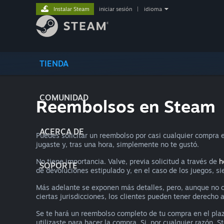
Instalar Steam
iniciar sesión
|
idioma
TIENDA
COMUNIDAD
Reembolsos en Steam
ACERCA DE
Puedes solicitar un reembolso por casi cualquier compra e
jugaste y, tras una hora, simplemente no te gustó.
No tiene importancia. Valve, previa solicitud a través de
h
SOPORTE
de devoluciones estipulado y, en el caso de los juegos, s
Más adelante se exponen más detalles, pero, aunque no cu
ciertas jurisdicciones, los clientes pueden tener derecho
Se te hará un reembolso completo de tu compra en el pla
utilizaste para hacer la compra. Si, por cualquier razón, 