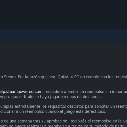
n Steam. Por la razón que sea. Quizá tu PC no cumple con los requisi
elp.steampowered.com
, procederá a emitir un reembolso sin importar
iempre que el título se haya jugado menos de dos horas.
mplas estrictamente los requisitos descritos para solicitar un reemb
 adicional a un reembolso cuando el juego está defectuoso.
zo de una semana tras su aprobación. Recibirás el reembolso en la
Steam no puede realizar un reembolso a través de tu método de pago ini