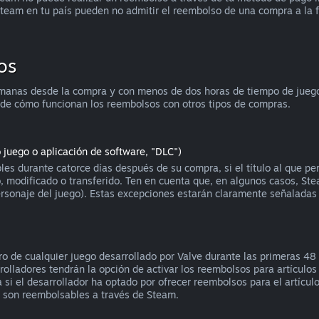
team en tu país pueden no admitir el reembolso de una compra a la 
os
manas desde la compra y con menos de dos horas de tiempo de juego, 
 de cómo funcionan los reembolsos con otros tipos de compras.
o juego o aplicación de software, "DLC")
es durante catorce días después de su compra, si el título al que p
 modificado o transferido. Ten en cuenta que, en algunos casos, Ste
personaje del juego). Estas excepciones estarán claramente señalada
 de cualquier juego desarrollado por Valve durante las primeras 48 h
olladores tendrán la opción de activar los reembolsos para artículos
i el desarrollador ha optado por ofrecer reembolsos para el artículo 
o son reembolsables a través de Steam.