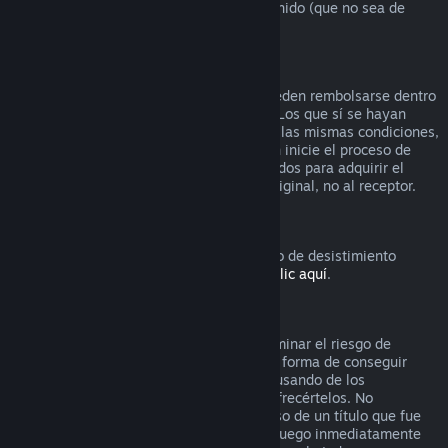
que el video venga en lote con otro contenido (que no sea de
video) reembolsable.
Reembolsos en regalos
Los regalos que no se hayan activado pueden rembolsarse dentro
del período estándar de 14 días/2 horas. Los que sí se hayan
activado también pueden rembolsarse en las mismas condiciones,
pero debe ser el receptor del regalo quien inicie el proceso de
rembolso. En este caso, los fondos utilizados para adquirir el
regalo le serán devueltos al comprador original, no al receptor.
Derecho de desistimiento europeo
Si quieres saber cómo funciona el derecho de desistimiento
europeo para los clientes de Steam,
haz clic aquí
.
Abuso
Los reembolsos están diseñados para eliminar el riesgo de
compra de títulos en Steam, no como una forma de conseguir
juegos gratis. Si nos parece que estás abusando de los
reembolsos, es posible que dejemos de ofrecértelos. No
consideramos abuso solicitar un reembolso de un título que fue
comprado justo antes de unas rebajas si luego inmediatamente