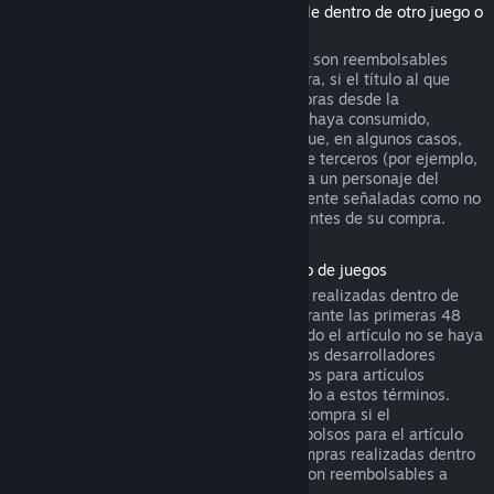
(Contenido de la tienda de Steam utilizable dentro de otro juego o
aplicación de software, "DLC")
Los DLC adquiridos en la tienda de Steam son reembolsables
durante catorce días después de su compra, si el título al que
pertenecen se ha jugado menos de dos horas desde la
adquisición del DLC, y siempre que no se haya consumido,
modificado o transferido. Ten en cuenta que, en algunos casos,
Steam no podrá reembolsar ciertos DLC de terceros (por ejemplo,
si el DLC sube de nivel irreversiblemente a un personaje del
juego). Estas excepciones estarán claramente señaladas como no
reembolsables en la página de la tienda antes de su compra.
Reembolsos en compras realizadas dentro de juegos
Steam ofrecerá reembolsos para compras realizadas dentro de
cualquier juego desarrollado por Valve durante las primeras 48
horas tras su adquisición, siempre y cuando el artículo no se haya
consumido, modificado o transferido. Otros desarrolladores
tendrán la opción de activar los reembolsos para artículos
adquiridos dentro de sus juegos de acuerdo a estos términos.
Steam te informará en el momento de la compra si el
desarrollador ha optado por ofrecer reembolsos para el artículo
que vas a adquirir. De lo contrario, las compras realizadas dentro
de juegos no desarrollados por Valve no son reembolsables a
través de Steam.