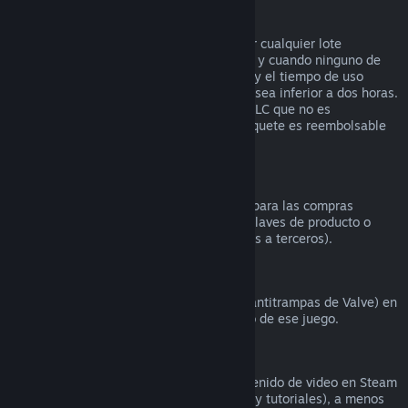
Reembolsos en lotes
Puedes recibir un reembolso completo por cualquier lote
comprado en la tienda de Steam, siempre y cuando ninguno de
los artículos del lote se haya transferido, y el tiempo de uso
combinado de todos los artículos del lote sea inferior a dos horas.
Si un lote incluye un artículo de juego o DLC que no es
reembolsable, Steam te dirá si todo el paquete es reembolsable
durante la comprobación.
Compras realizadas fuera de Steam
Valve no puede proporcionar reembolsos para las compras
realizadas fuera de Steam (por ejemplo, claves de producto o
tarjetas de la Cartera de Steam compradas a terceros).
Bloqueos por VAC
Si te han bloqueado por VAC (el sistema antitrampas de Valve) en
un juego, pierdes el derecho al reembolso de ese juego.
Contenido de video
No podemos ofrecer reembolsos por contenido de video en Steam
(p. ej., películas, cortos, series, episodios y tutoriales), a menos