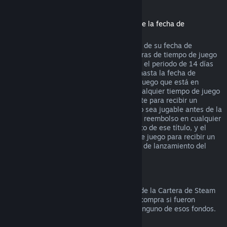
Reembolsos de títulos comprados antes de la fecha de
lanzamiento
Cuando compras un título en Steam antes de su fecha de
lanzamiento, se aplica el límite de dos horas de tiempo de juego
(con excepción de las pruebas beta), pero el periodo de 14 días
para recibir un reembolso no comenzará hasta la fecha de
lanzamiento. Por ejemplo, si compras un juego que está en
Acceso anticipado
o
Acceso avanzado
, cualquier tiempo de juego
contará para las dos horas de tiempo límite para recibir un
reembolso. Si precompras un título que no sea jugable antes de la
fecha de lanzamiento, puedes solicitar un reembolso en cualquier
momento antes de la fecha de lanzamiento de ese título, y el
periodo de 14 días/dos horas de tiempo de juego para recibir un
reembolso se aplicará a partir de la fecha de lanzamiento del
juego.
Reembolsos a la Cartera de Steam
Puedes solicitar un reembolso de fondos de la Cartera de Steam
durante los siguientes catorce días de la compra si fueron
comprados en Steam y no has utilizado ninguno de esos fondos.