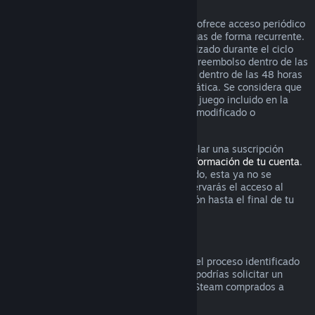
Suscripciones renovables
Para ciertos contenido y servicios, Steam ofrece acceso periódico
(es decir, mensual o anual) por el que pagas de forma recurrente.
Si una suscripción renovable no se ha utilizado durante el ciclo
actual de facturación, puedes solicitar un reembolso dentro de las
48 horas posteriores a la compra inicial o dentro de las 48 horas
posteriores a cualquier renovación automática. Se considera que
el contenido ha sido utilizado si cualquier juego incluido en la
suscripción ha sido utilizado, consumido, modificado o
transferido.
Por favor ten en cuenta que puedes cancelar una suscripción
activa en cualquier momento visitando
información de tu cuenta
.
Una vez que la suscripción se ha cancelado, esta ya no se
renovará automáticamente, aunque conservarás el acceso al
contenido y los beneficios de la suscripción hasta el final de tu
ciclo actual de facturación.
Hardware de Steam
Dentro del periodo de tiempo aplicable y el proceso identificado
en la
Política de reembolso de hardware
, podrías solicitar un
reembolso por hardware y accesorios de Steam comprados a
través de Steam.