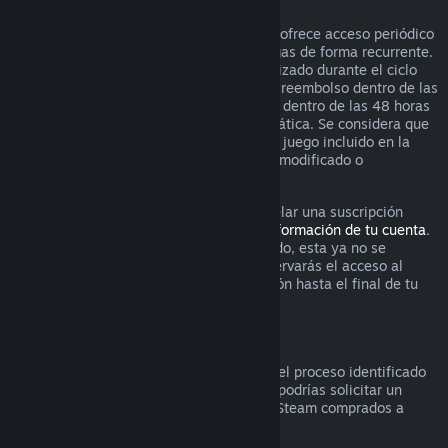
Suscripciones renovables
Para ciertos contenido y servicios, Steam ofrece acceso periódico
(es decir, mensual o anual) por el que pagas de forma recurrente.
Si una suscripción renovable no se ha utilizado durante el ciclo
actual de facturación, puedes solicitar un reembolso dentro de las
48 horas posteriores a la compra inicial o dentro de las 48 horas
posteriores a cualquier renovación automática. Se considera que
el contenido ha sido utilizado si cualquier juego incluido en la
suscripción ha sido utilizado, consumido, modificado o
transferido.
Por favor ten en cuenta que puedes cancelar una suscripción
activa en cualquier momento visitando
información de tu cuenta
.
Una vez que la suscripción se ha cancelado, esta ya no se
renovará automáticamente, aunque conservarás el acceso al
contenido y los beneficios de la suscripción hasta el final de tu
ciclo actual de facturación.
Hardware de Steam
Dentro del periodo de tiempo aplicable y el proceso identificado
en la
Política de reembolso de hardware
, podrías solicitar un
reembolso por hardware y accesorios de Steam comprados a
través de Steam.