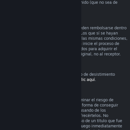
que el video venga en lote con otro contenido (que no sea de
video) reembolsable.
Reembolsos en regalos
Los regalos que no se hayan activado pueden rembolsarse dentro
del período estándar de 14 días/2 horas. Los que sí se hayan
activado también pueden rembolsarse en las mismas condiciones,
pero debe ser el receptor del regalo quien inicie el proceso de
rembolso. En este caso, los fondos utilizados para adquirir el
regalo le serán devueltos al comprador original, no al receptor.
Derecho de desistimiento europeo
Si quieres saber cómo funciona el derecho de desistimiento
europeo para los clientes de Steam,
haz clic aquí
.
Abuso
Los reembolsos están diseñados para eliminar el riesgo de
compra de títulos en Steam, no como una forma de conseguir
juegos gratis. Si nos parece que estás abusando de los
reembolsos, es posible que dejemos de ofrecértelos. No
consideramos abuso solicitar un reembolso de un título que fue
comprado justo antes de unas rebajas si luego inmediatamente