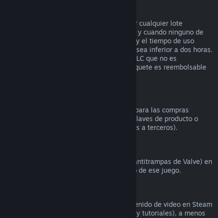
Reembolsos en lotes
Puedes recibir un reembolso completo por cualquier lote
comprado en la tienda de Steam, siempre y cuando ninguno de
los artículos del lote se haya transferido, y el tiempo de uso
combinado de todos los artículos del lote sea inferior a dos horas.
Si un lote incluye un artículo de juego o DLC que no es
reembolsable, Steam te dirá si todo el paquete es reembolsable
durante la comprobación.
Compras realizadas fuera de Steam
Valve no puede proporcionar reembolsos para las compras
realizadas fuera de Steam (por ejemplo, claves de producto o
tarjetas de la Cartera de Steam compradas a terceros).
Bloqueos por VAC
Si te han bloqueado por VAC (el sistema antitrampas de Valve) en
un juego, pierdes el derecho al reembolso de ese juego.
Contenido de video
No podemos ofrecer reembolsos por contenido de video en Steam
(p. ej., películas, cortos, series, episodios y tutoriales), a menos