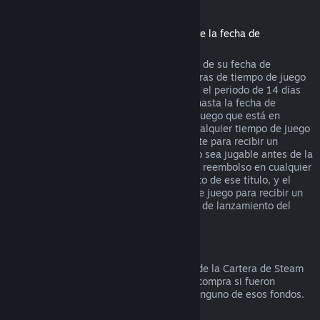
Reembolsos de títulos comprados antes de la fecha de
lanzamiento
Cuando compras un título en Steam antes de su fecha de
lanzamiento, se aplica el límite de dos horas de tiempo de juego
(con excepción de las pruebas beta), pero el periodo de 14 días
para recibir un reembolso no comenzará hasta la fecha de
lanzamiento. Por ejemplo, si compras un juego que está en
Acceso anticipado
o
Acceso avanzado
, cualquier tiempo de juego
contará para las dos horas de tiempo límite para recibir un
reembolso. Si precompras un título que no sea jugable antes de la
fecha de lanzamiento, puedes solicitar un reembolso en cualquier
momento antes de la fecha de lanzamiento de ese título, y el
periodo de 14 días/dos horas de tiempo de juego para recibir un
reembolso se aplicará a partir de la fecha de lanzamiento del
juego.
Reembolsos a la Cartera de Steam
Puedes solicitar un reembolso de fondos de la Cartera de Steam
durante los siguientes catorce días de la compra si fueron
comprados en Steam y no has utilizado ninguno de esos fondos.