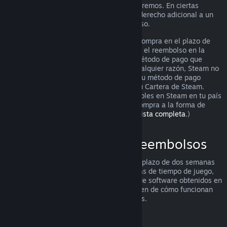
puedes solicitarlo igualmente y lo analizaremos. En ciertas
jurisdicciones, los clientes pueden tener derecho adicional a un
reembolso cuando el juego está defectuoso.
Se te hará un reembolso completo de tu compra en el plazo de
una semana tras su aprobación. Recibirás el reembolso en la
Cartera de Steam o mediante el mismo método de pago que
utilizaste para hacer la compra. Si, por cualquier razón, Steam no
puede realizar un reembolso a través de tu método de pago
inicial, se acreditará el importe total en tu Cartera de Steam.
(Algunos de los métodos de pago disponibles en Steam en tu país
pueden no admitir el reembolso de una compra a la forma de
pago original.
Haz clic aquí para ver una lista completa
.)
Dónde se aplican los reembolsos
La oferta de reembolsos de Steam, en un plazo de dos semanas
desde la compra y con menos de dos horas de tiempo de juego,
se aplica a los juegos y las aplicaciones de software obtenidos en
la tienda de Steam. Aquí tienes un resumen de cómo funcionan
los reembolsos con otros tipos de compras.
Reembolsos en contenido descargable