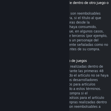
(Contenido de la tienda de Steam utilizable dentro de otro juego o
aplicación de software, "DLC")
Los DLC adquiridos en la tienda de Steam son reembolsables
durante catorce días después de su compra, si el título al que
pertenecen se ha jugado menos de dos horas desde la
adquisición del DLC, y siempre que no se haya consumido,
modificado o transferido. Ten en cuenta que, en algunos casos,
Steam no podrá reembolsar ciertos DLC de terceros (por ejemplo,
si el DLC sube de nivel irreversiblemente a un personaje del
juego). Estas excepciones estarán claramente señaladas como no
reembolsables en la página de la tienda antes de su compra.
Reembolsos en compras realizadas dentro de juegos
Steam ofrecerá reembolsos para compras realizadas dentro de
cualquier juego desarrollado por Valve durante las primeras 48
horas tras su adquisición, siempre y cuando el artículo no se haya
consumido, modificado o transferido. Otros desarrolladores
tendrán la opción de activar los reembolsos para artículos
adquiridos dentro de sus juegos de acuerdo a estos términos.
Steam te informará en el momento de la compra si el
desarrollador ha optado por ofrecer reembolsos para el artículo
que vas a adquirir. De lo contrario, las compras realizadas dentro
de juegos no desarrollados por Valve no son reembolsables a
través de Steam.