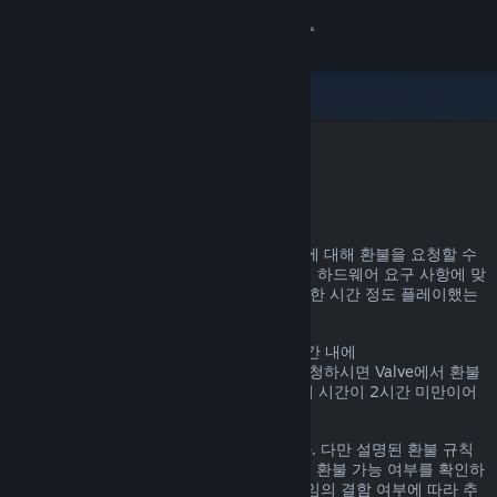
로그인
상점
커뮤니티
Steam 환불
정보
어떤 이유든, Steam을 통한 거의 모든 구매에 대해 환불을 요청할 수
있습니다. 예를 들어, 내가 가진 PC가 게임의 하드웨어 요구 사항에 맞
지원
지 않거나, 게임을 잘못 구매했거나, 게임을 한 시간 정도 플레이했는
데 마음에 들지 않거나 하는 경우가 있겠죠.
언어 변경
환불 요청 이유에 관계없이, 명시된 환불 기간 내에
help.steampowered.com
을 통해 환불을 요청하시면 Valve에서 환불
Steam 모바일 앱 다운로드
을 진행해 드립니다. 단, 게임의 경우, 플레이 시간이 2시간 미만이어
야 합니다.
PC 웹사이트 보기
자세한 정보는 아래에서 확인할 수 있습니다. 다만 설명된 환불 규칙
에 해당하지 않더라도 일단 환불을 요청하면 환불 가능 여부를 확인하
는 절차를 거칩니다. 일부 지역의 고객은 게임의 결함 여부에 따라 추