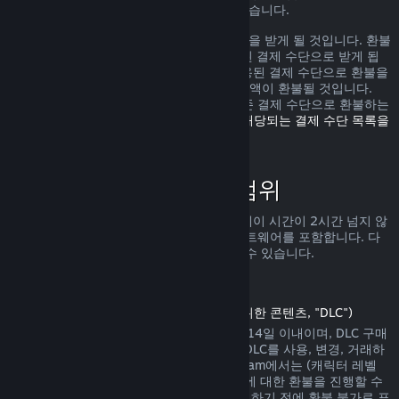
가로 환불을 받을 수 있는 권리가 있을 수 있습니다.
환불 요청이 확인된 다음 1주일 안으로 환불을 받게 될 것입니다. 환불
금액은 Steam 지갑 자금 또는 구매에 사용된 결제 수단으로 받게 됩
니다. 어떠한 이유로 Steam에서 구매에 사용된 결제 수단으로 환불을
진행하지 못하면 귀하의 Steam 지갑으로 금액이 환불될 것입니다.
(Steam에서 지원하는 일부 결제 수단은 기존 결제 수단으로 환불하는
것을 지원하지 않습니다.
여기를 클릭하여 해당되는 결제 수단 목록을
확인할 수 있습니다
.)
환불 정책이 적용되는 범위
Steam 환불은 (구매 2주 안으로 그리고 플레이 시간이 2시간 넘지 않
는) Steam 상점에서 판매되는 게임 및 소프트웨어를 포함합니다. 다
른 구매에 대한 환불 진행을 아래서 확인할 수 있습니다.
다운로드 콘텐츠에 대한 환불
(Steam 상점에서 게임 또는 소프트웨어를 위한 콘텐츠, "DLC")
Steam 상점에서 구매한 DLC는 구매일에서 14일 이내이며, DLC 구매
후 게임 플레이 시간이 2시간을 넘지 않고, DLC를 사용, 변경, 거래하
지 않은 상태에서만 환불이 가능합니다. Steam에서는 (캐릭터 레벨
상승이 존재하는 내용 등의) 일부 타사 DLC에 대한 환불을 진행할 수
없습니다. 해당 DLC는 Steam 상점에서 구매하기 전에 환불 불가로 표