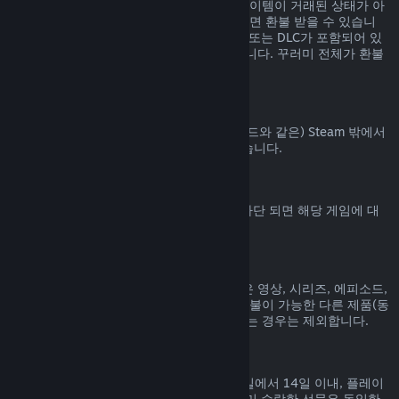
Steam 상점에서 구매된 꾸러미에 포함된 아이템이 거래된 상태가 아
니고 전체 플레이 시간이 2시간을 넘지 않으면 환불 받을 수 있습니
다. 꾸러미에 환불 불가능한 게임 내 아이템 또는 DLC가 포함되어 있
으면 꾸러미에 대한 환불을 해 드릴 수 없습니다. 꾸러미 전체가 환불
가능한지는 구매 과정에서 알려드립니다.
Steam 밖에서 진행된 구매
Valve는 (타사 구매 CD키 및 Steam 지갑 코드와 같은) Steam 밖에서
진행된 구매에 대해서는 환불해 드릴 수 없습니다.
VAC 차단
게임에서 VAC (Valve Anti-Cheat 시스템) 차단 되면 해당 게임에 대
한 환불 권한을 잃게 됩니다.
동영상 콘텐츠
Steam에서 구매한 동영상 콘텐츠(영화, 짧은 영상, 시리즈, 에피소드,
튜토리얼 등)는 환불이 불가능합니다. 단, 환불이 가능한 다른 제품(동
영상이 아닌 제품)과 함께 꾸러미로 묶여 있는 경우는 제외합니다.
선물에 대한 환불
수락하지 않은 선물은 기본 환불 기간(구매일에서 14일 이내, 플레이
시간 2시간 미만) 내에 환불 가능합니다. 이미 수락한 선물은 동일한