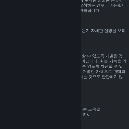
기간 내에, 선물을 수락한 사용자가 환불을 요청하는 경우에 가능합니
다. 선물을 구매한 비용은 원래 구매자에게 환불됩니다.
EU 취소권
Steam 고객에게 EU 취소권이 어떻게 적용되는지 자세한 설명을 보려
면
여기를 클릭
해 주세요.
악용
환불 기능은 Steam에서 위험 부담 없이 구매할 수 있도록 개발된 것
입니다. 즉, 게임을 무료로 즐기기 위한 것이 아닙니다. 환불 기능을 악
용하는 것으로 판단되면 해당 기능을 사용할 수 없도록 차단할 수 있
습니다. 단, 구매하신 제품이 바로 다음 날 더 저렴한 가격으로 판매되
고 있어서 환불 후 다시 구매하는 것은 악용하는 것으로 판단하지 않
습니다.
환불 요청하는 방법
귀하의 Steam 구매에 대한 환불 요청 또는 다른 도움을
help.steampowered.com
에서 받을 수 있습니다.