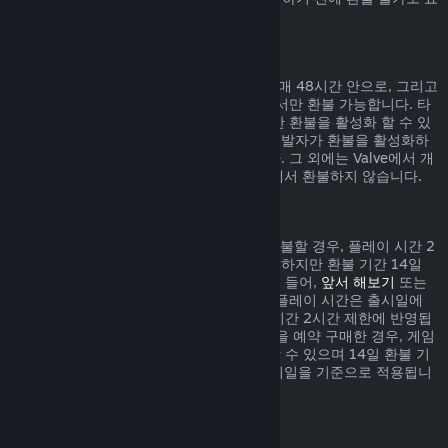
시되어 있습니다.
게임 내 구매에 대한 환불
Valve에서 개발된 게임 내 아이템 구매는 구매 48시간 안으로, 그리고
아이템이 사용, 변경, 거래되지 않은 상태에서만 환불 가능합니다. 타
사 개발자들은 자신의 게임 내 아이템에 대한 환불을 활성화 할 수 있
습니다. 귀하께서 구매하시려는 아이템이 개발자가 환불을 활성화하
였는지 구매하기 전 표시되어 있을 것입니다. 그 외에는 Valve에서 개
발되지 않은 게임 내 아이템 구매는 Steam에서 환불하지 않습니다.
출시일 이전에 구매한 게임 환불
Steam에서 출시일 이전에 구매한 게임을 환불할 경우, 플레이 시간 2
시간 제한이 적용됩니다(베타 테스트 제외). 하지만 환불 기간 14일
제한은 출시일을 기준으로 시작됩니다. 예를 들어,
앞서 해보기
또는
어드밴스 액세스
게임을 구매한 경우, 모든 플레이 시간은 출시일에
상관없이 환불 시 적용되는 제한인 플레이 시간 2시간 제한에 반영됩
니다. 출시일 이전에 플레이할 수 없는 게임을 예약 구매한 경우, 게임
이 출시되기 전에는 언제든지 환불을 요청할 수 있으며 14일 환불 기
간 및 2시간 플레이 시간 제한은 게임의 출시일을 기준으로 적용됩니
다.
Steam 지갑 환불