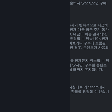
Steam에서 구매하신 Steam 지갑 자금을 사용하지 않으셨으면 구매
일 14일 안으로 환불 요청할 수 있습니다.
갱신 가능한 정기 구독
Steam은 일부 콘텐츠 및 서비스에 대해 사용자가 반복적으로 지급하
는 정기 구독(예, 월간, 연간)을 제공합니다. 현재 대금 청구 주기 동안
구독 콘텐츠 및 서비스를 사용하지 않은 경우, 대금이 처음 결제되었
거나 자동 갱신된 후 48시간 이내에 환불을 요청할 수 있습니다. 현재
대금 청구 주기 동안 구독 중인 게임을 플레이했거나 구독에 포함된
혜택이나 할인을 사용, 소비, 변경 또는 양도한 경우, 콘텐츠가 사용되
었다고 간주합니다.
참고로
계정 정보
에 가시면 활성화된 구독권을 언제든지 취소할 수 있
습니다. 한번 취소된 구독권은 자동 갱신되지 않지만, 구독한 콘텐츠
와 혜택에 대한 권한은 대금 청구 주기가 끝날 때까지 유지됩니다.
Steam 하드웨어
하드웨어 환불 정책
에 명시된 기간 및 과정 지침에 따라 Steam에서
구매한 Steam 하드웨어 및 액세서리에 대한 환불을 요청할 수 있습니
다.
꾸러미에 대한 환불