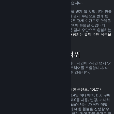
가로 환불을 받을 수 있는 권리가 있을 수 있습니다.
환불 요청이 확인된 다음 1주일 안으로 환불을 받게 될 것입니다. 환불
금액은 Steam 지갑 자금 또는 구매에 사용된 결제 수단으로 받게 됩
니다. 어떠한 이유로 Steam에서 구매에 사용된 결제 수단으로 환불을
진행하지 못하면 귀하의 Steam 지갑으로 금액이 환불될 것입니다.
(Steam에서 지원하는 일부 결제 수단은 기존 결제 수단으로 환불하는
것을 지원하지 않습니다.
여기를 클릭하여 해당되는 결제 수단 목록을
확인할 수 있습니다
.)
환불 정책이 적용되는 범위
Steam 환불은 (구매 2주 안으로 그리고 플레이 시간이 2시간 넘지 않
는) Steam 상점에서 판매되는 게임 및 소프트웨어를 포함합니다. 다
른 구매에 대한 환불 진행을 아래서 확인할 수 있습니다.
다운로드 콘텐츠에 대한 환불
(Steam 상점에서 게임 또는 소프트웨어를 위한 콘텐츠, "DLC")
Steam 상점에서 구매한 DLC는 구매일에서 14일 이내이며, DLC 구매
후 게임 플레이 시간이 2시간을 넘지 않고, DLC를 사용, 변경, 거래하
지 않은 상태에서만 환불이 가능합니다. Steam에서는 (캐릭터 레벨
상승이 존재하는 내용 등의) 일부 타사 DLC에 대한 환불을 진행할 수
없습니다. 해당 DLC는 Steam 상점에서 구매하기 전에 환불 불가로 표