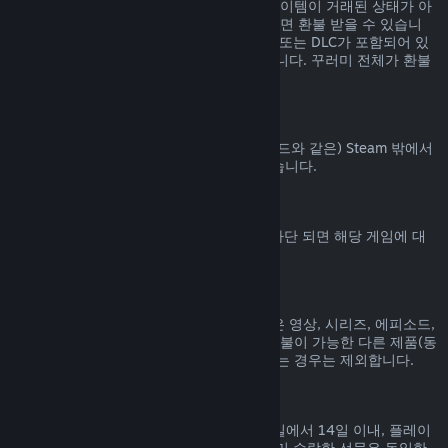
Steam 상점에서 구매된 꾸러미에 포함된 아이템이 거래된 상태가 아
니고 전체 플레이 시간이 2시간을 넘지 않으면 환불 받을 수 있습니
다. 꾸러미에 환불 불가능한 게임 내 아이템 또는 DLC가 포함되어 있
으면 꾸러미에 대한 환불을 해 드릴 수 없습니다. 꾸러미 전체가 환불
가능한지는 구매 과정에서 알려드립니다.
Steam 밖에서 진행된 구매
Valve는 (타사 구매 CD키 및 Steam 지갑 코드와 같은) Steam 밖에서
진행된 구매에 대해서는 환불해 드릴 수 없습니다.
VAC 차단
게임에서 VAC (Valve Anti-Cheat 시스템) 차단 되면 해당 게임에 대
한 환불 권한을 잃게 됩니다.
동영상 콘텐츠
Steam에서 구매한 동영상 콘텐츠(영화, 짧은 영상, 시리즈, 에피소드,
튜토리얼 등)는 환불이 불가능합니다. 단, 환불이 가능한 다른 제품(동
영상이 아닌 제품)과 함께 꾸러미로 묶여 있는 경우는 제외합니다.
선물에 대한 환불
수락하지 않은 선물은 기본 환불 기간(구매일에서 14일 이내, 플레이
시간 2시간 미만) 내에 환불 가능합니다. 이미 수락한 선물은 동일한