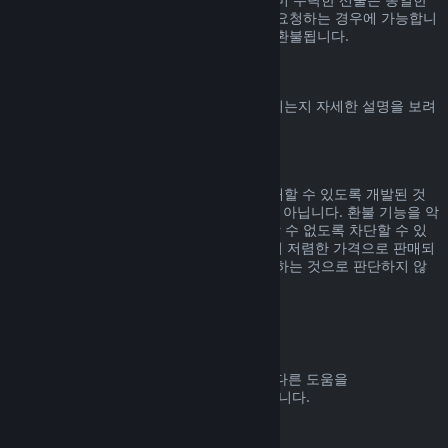
기간 내에, 선물을 수락한 사용자가 환불을 요청하는 경우에 가능합니
다. 선물을 구매한 비용은 원래 구매자에게 환불됩니다.
EU 취소권
Steam 고객에게 EU 취소권이 어떻게 적용되는지 자세한 설명을 보려
면
여기를 클릭
해 주세요.
악용
환불 기능은 Steam에서 위험 부담 없이 구매할 수 있도록 개발된 것
입니다. 즉, 게임을 무료로 즐기기 위한 것이 아닙니다. 환불 기능을 악
용하는 것으로 판단되면 해당 기능을 사용할 수 없도록 차단할 수 있
습니다. 단, 구매하신 제품이 바로 다음 날 더 저렴한 가격으로 판매되
고 있어서 환불 후 다시 구매하는 것은 악용하는 것으로 판단하지 않
습니다.
환불 요청하는 방법
귀하의 Steam 구매에 대한 환불 요청 또는 다른 도움을
help.steampowered.com
에서 받을 수 있습니다.