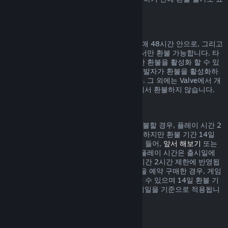
시되어 있습니다.
게임 내 구매에 대한 환불
Valve에서 개발된 게임 내 아이템 구매는 구매 48시간 안으로, 그리고
아이템이 사용, 변경, 거래되지 않은 상태에서만 환불 가능합니다. 타
사 개발자들은 자신의 게임 내 아이템에 대한 환불을 활성화 할 수 있
습니다. 귀하께서 구매하시려는 아이템이 개발자가 환불을 활성화하
였는지 구매하기 전 표시되어 있을 것입니다. 그 외에는 Valve에서 개
발되지 않은 게임 내 아이템 구매는 Steam에서 환불하지 않습니다.
출시일 이전에 구매한 게임 환불
Steam에서 출시일 이전에 구매한 게임을 환불할 경우, 플레이 시간 2
시간 제한이 적용됩니다(베타 테스트 제외). 하지만 환불 기간 14일
제한은 출시일을 기준으로 시작됩니다. 예를 들어,
앞서 해보기
또는
어드밴스 액세스
게임을 구매한 경우, 모든 플레이 시간은 출시일에
상관없이 환불 시 적용되는 제한인 플레이 시간 2시간 제한에 반영됩
니다. 출시일 이전에 플레이할 수 없는 게임을 예약 구매한 경우, 게임
이 출시되기 전에는 언제든지 환불을 요청할 수 있으며 14일 환불 기
간 및 2시간 플레이 시간 제한은 게임의 출시일을 기준으로 적용됩니
다.
Steam 지갑 환불