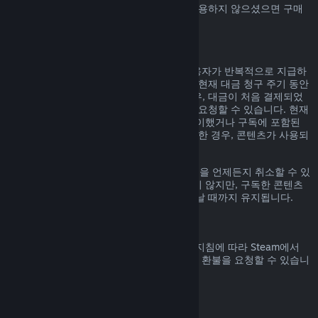
Steam에서 구매하신 Steam 지갑 자금을 사용하지 않으셨으면 구매
일 14일 안으로 환불 요청할 수 있습니다.
갱신 가능한 정기 구독
Steam은 일부 콘텐츠 및 서비스에 대해 사용자가 반복적으로 지급하
는 정기 구독(예, 월간, 연간)을 제공합니다. 현재 대금 청구 주기 동안
구독 콘텐츠 및 서비스를 사용하지 않은 경우, 대금이 처음 결제되었
거나 자동 갱신된 후 48시간 이내에 환불을 요청할 수 있습니다. 현재
대금 청구 주기 동안 구독 중인 게임을 플레이했거나 구독에 포함된
혜택이나 할인을 사용, 소비, 변경 또는 양도한 경우, 콘텐츠가 사용되
었다고 간주합니다.
참고로
계정 정보
에 가시면 활성화된 구독권을 언제든지 취소할 수 있
습니다. 한번 취소된 구독권은 자동 갱신되지 않지만, 구독한 콘텐츠
와 혜택에 대한 권한은 대금 청구 주기가 끝날 때까지 유지됩니다.
Steam 하드웨어
하드웨어 환불 정책
에 명시된 기간 및 과정 지침에 따라 Steam에서
구매한 Steam 하드웨어 및 액세서리에 대한 환불을 요청할 수 있습니
다.
꾸러미에 대한 환불