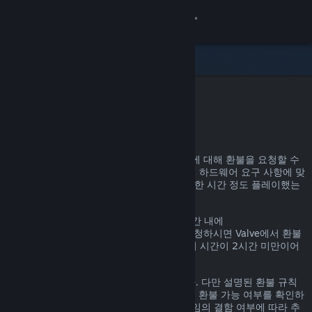
로그인
상점
커뮤니티
Steam 환불
정보
어떤 이유든, Steam을 통한 거의 모든 구매에 대해 환불을 요청할 수
있습니다. 예를 들어, 내가 가진 PC가 게임의 하드웨어 요구 사항에 맞
지원
지 않거나, 게임을 잘못 구매했거나, 게임을 한 시간 정도 플레이했는
데 마음에 들지 않거나 하는 경우가 있겠죠.
언어 변경
환불 요청 이유에 관계없이, 명시된 환불 기간 내에
help.steampowered.com
을 통해 환불을 요청하시면 Valve에서 환불
Steam 모바일 앱 다운로드
을 진행해 드립니다. 단, 게임의 경우, 플레이 시간이 2시간 미만이어
야 합니다.
PC 웹사이트 보기
자세한 정보는 아래에서 확인할 수 있습니다. 다만 설명된 환불 규칙
에 해당하지 않더라도 일단 환불을 요청하면 환불 가능 여부를 확인하
는 절차를 거칩니다. 일부 지역의 고객은 게임의 결함 여부에 따라 추