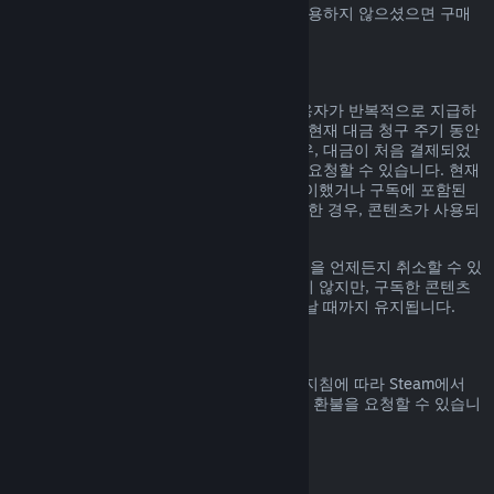
Steam에서 구매하신 Steam 지갑 자금을 사용하지 않으셨으면 구매
일 14일 안으로 환불 요청할 수 있습니다.
갱신 가능한 정기 구독
Steam은 일부 콘텐츠 및 서비스에 대해 사용자가 반복적으로 지급하
는 정기 구독(예, 월간, 연간)을 제공합니다. 현재 대금 청구 주기 동안
구독 콘텐츠 및 서비스를 사용하지 않은 경우, 대금이 처음 결제되었
거나 자동 갱신된 후 48시간 이내에 환불을 요청할 수 있습니다. 현재
대금 청구 주기 동안 구독 중인 게임을 플레이했거나 구독에 포함된
혜택이나 할인을 사용, 소비, 변경 또는 양도한 경우, 콘텐츠가 사용되
었다고 간주합니다.
참고로
계정 정보
에 가시면 활성화된 구독권을 언제든지 취소할 수 있
습니다. 한번 취소된 구독권은 자동 갱신되지 않지만, 구독한 콘텐츠
와 혜택에 대한 권한은 대금 청구 주기가 끝날 때까지 유지됩니다.
Steam 하드웨어
하드웨어 환불 정책
에 명시된 기간 및 과정 지침에 따라 Steam에서
구매한 Steam 하드웨어 및 액세서리에 대한 환불을 요청할 수 있습니
다.
꾸러미에 대한 환불