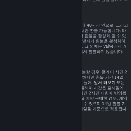
시되어 있습니다.
게임 내 구매에 대한 환불
Valve에서 개발된 게임 내 아이템 구매는 구매 48시간 안으로, 그리고
아이템이 사용, 변경, 거래되지 않은 상태에서만 환불 가능합니다. 타
사 개발자들은 자신의 게임 내 아이템에 대한 환불을 활성화 할 수 있
습니다. 귀하께서 구매하시려는 아이템이 개발자가 환불을 활성화하
였는지 구매하기 전 표시되어 있을 것입니다. 그 외에는 Valve에서 개
발되지 않은 게임 내 아이템 구매는 Steam에서 환불하지 않습니다.
출시일 이전에 구매한 게임 환불
Steam에서 출시일 이전에 구매한 게임을 환불할 경우, 플레이 시간 2
시간 제한이 적용됩니다(베타 테스트 제외). 하지만 환불 기간 14일
제한은 출시일을 기준으로 시작됩니다. 예를 들어,
앞서 해보기
또는
어드밴스 액세스
게임을 구매한 경우, 모든 플레이 시간은 출시일에
상관없이 환불 시 적용되는 제한인 플레이 시간 2시간 제한에 반영됩
니다. 출시일 이전에 플레이할 수 없는 게임을 예약 구매한 경우, 게임
이 출시되기 전에는 언제든지 환불을 요청할 수 있으며 14일 환불 기
간 및 2시간 플레이 시간 제한은 게임의 출시일을 기준으로 적용됩니
다.
Steam 지갑 환불