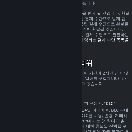
가로 환불을 받을 수 있는 권리가 있을 수 있습니다.
환불 요청이 확인된 다음 1주일 안으로 환불을 받게 될 것입니다. 환불
금액은 Steam 지갑 자금 또는 구매에 사용된 결제 수단으로 받게 됩
니다. 어떠한 이유로 Steam에서 구매에 사용된 결제 수단으로 환불을
진행하지 못하면 귀하의 Steam 지갑으로 금액이 환불될 것입니다.
(Steam에서 지원하는 일부 결제 수단은 기존 결제 수단으로 환불하는
것을 지원하지 않습니다.
여기를 클릭하여 해당되는 결제 수단 목록을
확인할 수 있습니다
.)
환불 정책이 적용되는 범위
Steam 환불은 (구매 2주 안으로 그리고 플레이 시간이 2시간 넘지 않
는) Steam 상점에서 판매되는 게임 및 소프트웨어를 포함합니다. 다
른 구매에 대한 환불 진행을 아래서 확인할 수 있습니다.
다운로드 콘텐츠에 대한 환불
(Steam 상점에서 게임 또는 소프트웨어를 위한 콘텐츠, "DLC")
Steam 상점에서 구매한 DLC는 구매일에서 14일 이내이며, DLC 구매
후 게임 플레이 시간이 2시간을 넘지 않고, DLC를 사용, 변경, 거래하
지 않은 상태에서만 환불이 가능합니다. Steam에서는 (캐릭터 레벨
상승이 존재하는 내용 등의) 일부 타사 DLC에 대한 환불을 진행할 수
없습니다. 해당 DLC는 Steam 상점에서 구매하기 전에 환불 불가로 표