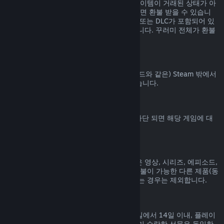
Steam 상점에서 구매된 꾸러미에 포함된 아이템이 거래된 상태가 아
니고 전체 플레이 시간이 2시간을 넘지 않으면 환불 받을 수 있습니
다. 꾸러미에 환불 불가능한 게임 내 아이템 또는 DLC가 포함되어 있
으면 꾸러미에 대한 환불을 해 드릴 수 없습니다. 꾸러미 전체가 환불
가능한지는 구매 과정에서 알려드립니다.
Steam 밖에서 진행된 구매
Valve는 (타사 구매 CD키 및 Steam 지갑 코드와 같은) Steam 밖에서
진행된 구매에 대해서는 환불해 드릴 수 없습니다.
VAC 차단
게임에서 VAC (Valve Anti-Cheat 시스템) 차단 되면 해당 게임에 대
한 환불 권한을 잃게 됩니다.
동영상 콘텐츠
Steam에서 구매한 동영상 콘텐츠(영화, 짧은 영상, 시리즈, 에피소드,
튜토리얼 등)는 환불이 불가능합니다. 단, 환불이 가능한 다른 제품(동
영상이 아닌 제품)과 함께 꾸러미로 묶여 있는 경우는 제외합니다.
선물에 대한 환불
수락하지 않은 선물은 기본 환불 기간(구매일에서 14일 이내, 플레이
시간 2시간 미만) 내에 환불 가능합니다. 이미 수락한 선물은 동일한