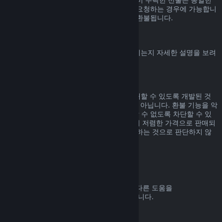
기간 내에, 선물을 수락한 사용자가 환불을 요청하는 경우에 가능합니
다. 선물을 구매한 비용은 원래 구매자에게 환불됩니다.
EU 취소권
Steam 고객에게 EU 취소권이 어떻게 적용되는지 자세한 설명을 보려
면
여기를 클릭
해 주세요.
악용
환불 기능은 Steam에서 위험 부담 없이 구매할 수 있도록 개발된 것
입니다. 즉, 게임을 무료로 즐기기 위한 것이 아닙니다. 환불 기능을 악
용하는 것으로 판단되면 해당 기능을 사용할 수 없도록 차단할 수 있
습니다. 단, 구매하신 제품이 바로 다음 날 더 저렴한 가격으로 판매되
고 있어서 환불 후 다시 구매하는 것은 악용하는 것으로 판단하지 않
습니다.
환불 요청하는 방법
귀하의 Steam 구매에 대한 환불 요청 또는 다른 도움을
help.steampowered.com
에서 받을 수 있습니다.