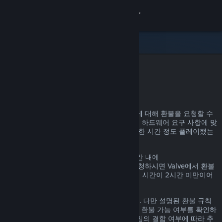
로그인
상점
커뮤니티
Steam 환불
정보
어떤 이유든, Steam을 통한 거의 모든 구매에 대해 환불을 요청할 수
있습니다. 예를 들어, 내가 가진 PC가 게임의 하드웨어 요구 사항에 맞
지원
지 않거나, 게임을 잘못 구매했거나, 게임을 한 시간 정도 플레이했는
데 마음에 들지 않거나 하는 경우가 있겠죠.
언어 변경
환불 요청 이유에 관계없이, 명시된 환불 기간 내에
help.steampowered.com
을 통해 환불을 요청하시면 Valve에서 환불
Steam 모바일 앱 다운로드
을 진행해 드립니다. 단, 게임의 경우, 플레이 시간이 2시간 미만이어
야 합니다.
PC 웹사이트 보기
자세한 정보는 아래에서 확인할 수 있습니다. 다만 설명된 환불 규칙
에 해당하지 않더라도 일단 환불을 요청하면 환불 가능 여부를 확인하
는 절차를 거칩니다. 일부 지역의 고객은 게임의 결함 여부에 따라 추