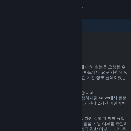
로그인
상점
커뮤니티
Steam 환불
정보
어떤 이유든, Steam을 통한 거의 모든 구매에 대해 환불을 요청할 수
있습니다. 예를 들어, 내가 가진 PC가 게임의 하드웨어 요구 사항에 맞
지원
지 않거나, 게임을 잘못 구매했거나, 게임을 한 시간 정도 플레이했는
데 마음에 들지 않거나 하는 경우가 있겠죠.
언어 변경
환불 요청 이유에 관계없이, 명시된 환불 기간 내에
help.steampowered.com
을 통해 환불을 요청하시면 Valve에서 환불
Steam 모바일 앱 다운로드
을 진행해 드립니다. 단, 게임의 경우, 플레이 시간이 2시간 미만이어
야 합니다.
PC 웹사이트 보기
자세한 정보는 아래에서 확인할 수 있습니다. 다만 설명된 환불 규칙
에 해당하지 않더라도 일단 환불을 요청하면 환불 가능 여부를 확인하
는 절차를 거칩니다. 일부 지역의 고객은 게임의 결함 여부에 따라 추