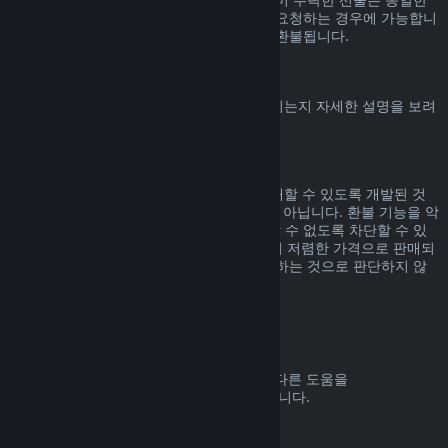
기간 내에, 선물을 수락한 사용자가 환불을 요청하는 경우에 가능합니
다. 선물을 구매한 비용은 원래 구매자에게 환불됩니다.
EU 취소권
Steam 고객에게 EU 취소권이 어떻게 적용되는지 자세한 설명을 보려
면
여기를 클릭
해 주세요.
악용
환불 기능은 Steam에서 위험 부담 없이 구매할 수 있도록 개발된 것
입니다. 즉, 게임을 무료로 즐기기 위한 것이 아닙니다. 환불 기능을 악
용하는 것으로 판단되면 해당 기능을 사용할 수 없도록 차단할 수 있
습니다. 단, 구매하신 제품이 바로 다음 날 더 저렴한 가격으로 판매되
고 있어서 환불 후 다시 구매하는 것은 악용하는 것으로 판단하지 않
습니다.
환불 요청하는 방법
귀하의 Steam 구매에 대한 환불 요청 또는 다른 도움을
help.steampowered.com
에서 받을 수 있습니다.