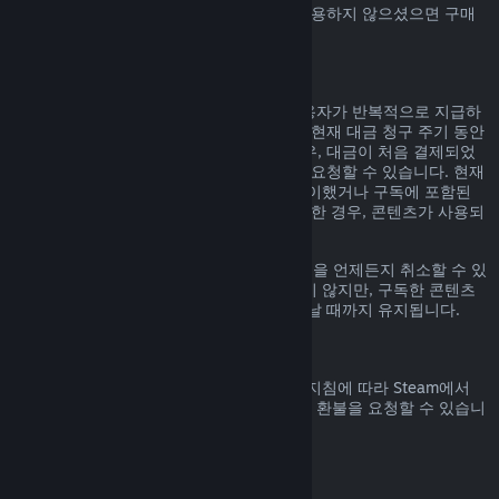
Steam에서 구매하신 Steam 지갑 자금을 사용하지 않으셨으면 구매
일 14일 안으로 환불 요청할 수 있습니다.
갱신 가능한 정기 구독
Steam은 일부 콘텐츠 및 서비스에 대해 사용자가 반복적으로 지급하
는 정기 구독(예, 월간, 연간)을 제공합니다. 현재 대금 청구 주기 동안
구독 콘텐츠 및 서비스를 사용하지 않은 경우, 대금이 처음 결제되었
거나 자동 갱신된 후 48시간 이내에 환불을 요청할 수 있습니다. 현재
대금 청구 주기 동안 구독 중인 게임을 플레이했거나 구독에 포함된
혜택이나 할인을 사용, 소비, 변경 또는 양도한 경우, 콘텐츠가 사용되
었다고 간주합니다.
참고로
계정 정보
에 가시면 활성화된 구독권을 언제든지 취소할 수 있
습니다. 한번 취소된 구독권은 자동 갱신되지 않지만, 구독한 콘텐츠
와 혜택에 대한 권한은 대금 청구 주기가 끝날 때까지 유지됩니다.
Steam 하드웨어
하드웨어 환불 정책
에 명시된 기간 및 과정 지침에 따라 Steam에서
구매한 Steam 하드웨어 및 액세서리에 대한 환불을 요청할 수 있습니
다.
꾸러미에 대한 환불