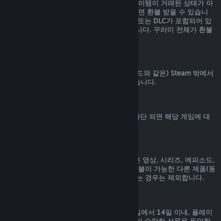
Steam 상점에서 구매된 꾸러미에 포함된 아이템이 거래된 상태가 아
니고 전체 플레이 시간이 2시간을 넘지 않으면 환불 받을 수 있습니
다. 꾸러미에 환불 불가능한 게임 내 아이템 또는 DLC가 포함되어 있
으면 꾸러미에 대한 환불을 해 드릴 수 없습니다. 꾸러미 전체가 환불
가능한지는 구매 과정에서 알려드립니다.
Steam 밖에서 진행된 구매
Valve는 (타사 구매 CD키 및 Steam 지갑 코드와 같은) Steam 밖에서
진행된 구매에 대해서는 환불해 드릴 수 없습니다.
VAC 차단
게임에서 VAC (Valve Anti-Cheat 시스템) 차단 되면 해당 게임에 대
한 환불 권한을 잃게 됩니다.
동영상 콘텐츠
Steam에서 구매한 동영상 콘텐츠(영화, 짧은 영상, 시리즈, 에피소드,
튜토리얼 등)는 환불이 불가능합니다. 단, 환불이 가능한 다른 제품(동
영상이 아닌 제품)과 함께 꾸러미로 묶여 있는 경우는 제외합니다.
선물에 대한 환불
수락하지 않은 선물은 기본 환불 기간(구매일에서 14일 이내, 플레이
시간 2시간 미만) 내에 환불 가능합니다. 이미 수락한 선물은 동일한