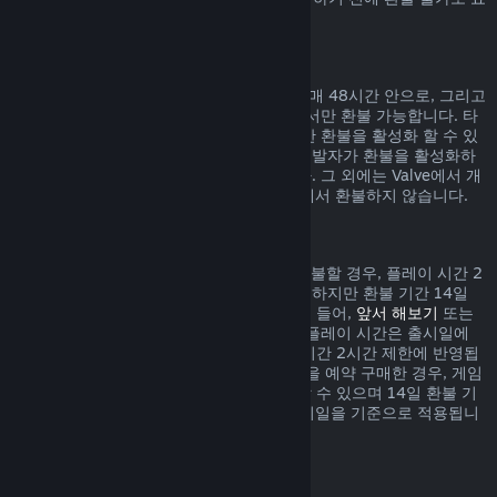
시되어 있습니다.
게임 내 구매에 대한 환불
Valve에서 개발된 게임 내 아이템 구매는 구매 48시간 안으로, 그리고
아이템이 사용, 변경, 거래되지 않은 상태에서만 환불 가능합니다. 타
사 개발자들은 자신의 게임 내 아이템에 대한 환불을 활성화 할 수 있
습니다. 귀하께서 구매하시려는 아이템이 개발자가 환불을 활성화하
였는지 구매하기 전 표시되어 있을 것입니다. 그 외에는 Valve에서 개
발되지 않은 게임 내 아이템 구매는 Steam에서 환불하지 않습니다.
출시일 이전에 구매한 게임 환불
Steam에서 출시일 이전에 구매한 게임을 환불할 경우, 플레이 시간 2
시간 제한이 적용됩니다(베타 테스트 제외). 하지만 환불 기간 14일
제한은 출시일을 기준으로 시작됩니다. 예를 들어,
앞서 해보기
또는
어드밴스 액세스
게임을 구매한 경우, 모든 플레이 시간은 출시일에
상관없이 환불 시 적용되는 제한인 플레이 시간 2시간 제한에 반영됩
니다. 출시일 이전에 플레이할 수 없는 게임을 예약 구매한 경우, 게임
이 출시되기 전에는 언제든지 환불을 요청할 수 있으며 14일 환불 기
간 및 2시간 플레이 시간 제한은 게임의 출시일을 기준으로 적용됩니
다.
Steam 지갑 환불