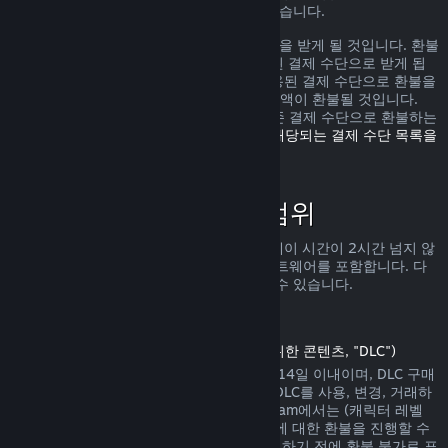
가로 환불을 받을 수 있는 권리가 있을 수 있습니다.
환불 요청이 확인된 다음 1주일 안으로 환불을 받게 될 것입니다. 환불
금액은 Steam 지갑 자금 또는 구매에 사용된 결제 수단으로 받게 됩
니다. 어떠한 이유로 Steam에서 구매에 사용된 결제 수단으로 환불을
진행하지 못하면 귀하의 Steam 지갑으로 금액이 환불될 것입니다.
(Steam에서 지원하는 일부 결제 수단은 기존 결제 수단으로 환불하는
것을 지원하지 않습니다.
여기를 클릭하여 해당되는 결제 수단 목록을
확인할 수 있습니다
.)
환불 정책이 적용되는 범위
Steam 환불은 (구매 2주 안으로 그리고 플레이 시간이 2시간 넘지 않
는) Steam 상점에서 판매되는 게임 및 소프트웨어를 포함합니다. 다
른 구매에 대한 환불 진행을 아래서 확인할 수 있습니다.
다운로드 콘텐츠에 대한 환불
(Steam 상점에서 게임 또는 소프트웨어를 위한 콘텐츠, "DLC")
Steam 상점에서 구매한 DLC는 구매일에서 14일 이내이며, DLC 구매
후 게임 플레이 시간이 2시간을 넘지 않고, DLC를 사용, 변경, 거래하
지 않은 상태에서만 환불이 가능합니다. Steam에서는 (캐릭터 레벨
상승이 존재하는 내용 등의) 일부 타사 DLC에 대한 환불을 진행할 수
없습니다. 해당 DLC는 Steam 상점에서 구매하기 전에 환불 불가로 표