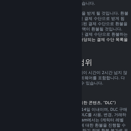
가로 환불을 받을 수 있는 권리가 있을 수 있습니다.
환불 요청이 확인된 다음 1주일 안으로 환불을 받게 될 것입니다. 환불
금액은 Steam 지갑 자금 또는 구매에 사용된 결제 수단으로 받게 됩
니다. 어떠한 이유로 Steam에서 구매에 사용된 결제 수단으로 환불을
진행하지 못하면 귀하의 Steam 지갑으로 금액이 환불될 것입니다.
(Steam에서 지원하는 일부 결제 수단은 기존 결제 수단으로 환불하는
것을 지원하지 않습니다.
여기를 클릭하여 해당되는 결제 수단 목록을
확인할 수 있습니다
.)
환불 정책이 적용되는 범위
Steam 환불은 (구매 2주 안으로 그리고 플레이 시간이 2시간 넘지 않
는) Steam 상점에서 판매되는 게임 및 소프트웨어를 포함합니다. 다
른 구매에 대한 환불 진행을 아래서 확인할 수 있습니다.
다운로드 콘텐츠에 대한 환불
(Steam 상점에서 게임 또는 소프트웨어를 위한 콘텐츠, "DLC")
Steam 상점에서 구매한 DLC는 구매일에서 14일 이내이며, DLC 구매
후 게임 플레이 시간이 2시간을 넘지 않고, DLC를 사용, 변경, 거래하
지 않은 상태에서만 환불이 가능합니다. Steam에서는 (캐릭터 레벨
상승이 존재하는 내용 등의) 일부 타사 DLC에 대한 환불을 진행할 수
없습니다. 해당 DLC는 Steam 상점에서 구매하기 전에 환불 불가로 표