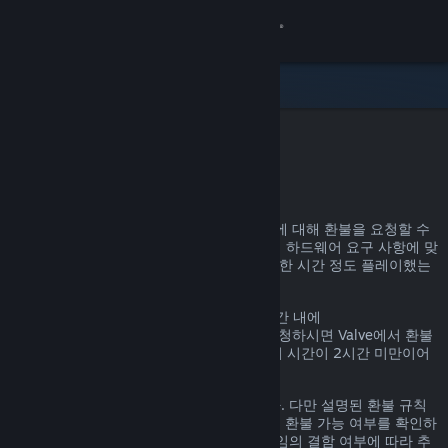
로그인
상점
커뮤니티
Steam 환불
정보
어떤 이유든, Steam을 통한 거의 모든 구매에 대해 환불을 요청할 수
있습니다. 예를 들어, 내가 가진 PC가 게임의 하드웨어 요구 사항에 맞
지원
지 않거나, 게임을 잘못 구매했거나, 게임을 한 시간 정도 플레이했는
데 마음에 들지 않거나 하는 경우가 있겠죠.
언어 변경
환불 요청 이유에 관계없이, 명시된 환불 기간 내에
help.steampowered.com
을 통해 환불을 요청하시면 Valve에서 환불
Steam 모바일 앱 다운로드
을 진행해 드립니다. 단, 게임의 경우, 플레이 시간이 2시간 미만이어
야 합니다.
PC 웹사이트 보기
자세한 정보는 아래에서 확인할 수 있습니다. 다만 설명된 환불 규칙
에 해당하지 않더라도 일단 환불을 요청하면 환불 가능 여부를 확인하
는 절차를 거칩니다. 일부 지역의 고객은 게임의 결함 여부에 따라 추