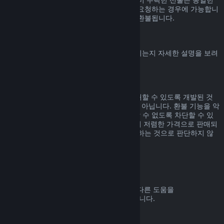
기간 내에, 선물을 수락한 사용자가 환불을 요청하는 경우에 가능합니
다. 선물을 구매한 비용은 원래 구매자에게 환불됩니다.
EU 취소권
Steam 고객에게 EU 취소권이 어떻게 적용되는지 자세한 설명을 보려
면
여기를 클릭
해 주세요.
악용
환불 기능은 Steam에서 위험 부담 없이 구매할 수 있도록 개발된 것
입니다. 즉, 게임을 무료로 즐기기 위한 것이 아닙니다. 환불 기능을 악
용하는 것으로 판단되면 해당 기능을 사용할 수 없도록 차단할 수 있
습니다. 단, 구매하신 제품이 바로 다음 날 더 저렴한 가격으로 판매되
고 있어서 환불 후 다시 구매하는 것은 악용하는 것으로 판단하지 않
습니다.
환불 요청하는 방법
귀하의 Steam 구매에 대한 환불 요청 또는 다른 도움을
help.steampowered.com
에서 받을 수 있습니다.