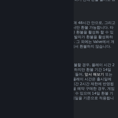
시되어 있습니다.
게임 내 구매에 대한 환불
Valve에서 개발된 게임 내 아이템 구매는 구매 48시간 안으로, 그리고
아이템이 사용, 변경, 거래되지 않은 상태에서만 환불 가능합니다. 타
사 개발자들은 자신의 게임 내 아이템에 대한 환불을 활성화 할 수 있
습니다. 귀하께서 구매하시려는 아이템이 개발자가 환불을 활성화하
였는지 구매하기 전 표시되어 있을 것입니다. 그 외에는 Valve에서 개
발되지 않은 게임 내 아이템 구매는 Steam에서 환불하지 않습니다.
출시일 이전에 구매한 게임 환불
Steam에서 출시일 이전에 구매한 게임을 환불할 경우, 플레이 시간 2
시간 제한이 적용됩니다(베타 테스트 제외). 하지만 환불 기간 14일
제한은 출시일을 기준으로 시작됩니다. 예를 들어,
앞서 해보기
또는
어드밴스 액세스
게임을 구매한 경우, 모든 플레이 시간은 출시일에
상관없이 환불 시 적용되는 제한인 플레이 시간 2시간 제한에 반영됩
니다. 출시일 이전에 플레이할 수 없는 게임을 예약 구매한 경우, 게임
이 출시되기 전에는 언제든지 환불을 요청할 수 있으며 14일 환불 기
간 및 2시간 플레이 시간 제한은 게임의 출시일을 기준으로 적용됩니
다.
Steam 지갑 환불