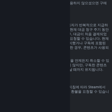
Steam에서 구매하신 Steam 지갑 자금을 사용하지 않으셨으면 구매
일 14일 안으로 환불 요청할 수 있습니다.
갱신 가능한 정기 구독
Steam은 일부 콘텐츠 및 서비스에 대해 사용자가 반복적으로 지급하
는 정기 구독(예, 월간, 연간)을 제공합니다. 현재 대금 청구 주기 동안
구독 콘텐츠 및 서비스를 사용하지 않은 경우, 대금이 처음 결제되었
거나 자동 갱신된 후 48시간 이내에 환불을 요청할 수 있습니다. 현재
대금 청구 주기 동안 구독 중인 게임을 플레이했거나 구독에 포함된
혜택이나 할인을 사용, 소비, 변경 또는 양도한 경우, 콘텐츠가 사용되
었다고 간주합니다.
참고로
계정 정보
에 가시면 활성화된 구독권을 언제든지 취소할 수 있
습니다. 한번 취소된 구독권은 자동 갱신되지 않지만, 구독한 콘텐츠
와 혜택에 대한 권한은 대금 청구 주기가 끝날 때까지 유지됩니다.
Steam 하드웨어
하드웨어 환불 정책
에 명시된 기간 및 과정 지침에 따라 Steam에서
구매한 Steam 하드웨어 및 액세서리에 대한 환불을 요청할 수 있습니
다.
꾸러미에 대한 환불