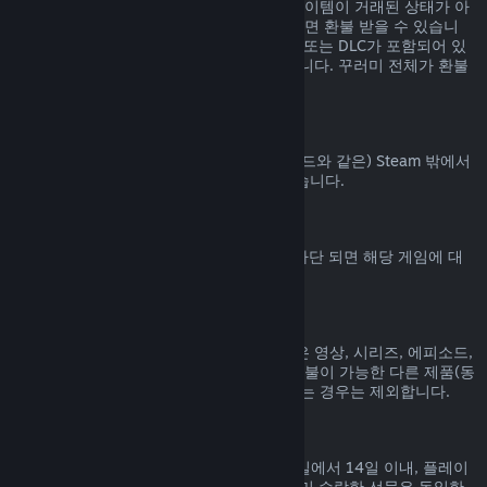
Steam 상점에서 구매된 꾸러미에 포함된 아이템이 거래된 상태가 아
니고 전체 플레이 시간이 2시간을 넘지 않으면 환불 받을 수 있습니
다. 꾸러미에 환불 불가능한 게임 내 아이템 또는 DLC가 포함되어 있
으면 꾸러미에 대한 환불을 해 드릴 수 없습니다. 꾸러미 전체가 환불
가능한지는 구매 과정에서 알려드립니다.
Steam 밖에서 진행된 구매
Valve는 (타사 구매 CD키 및 Steam 지갑 코드와 같은) Steam 밖에서
진행된 구매에 대해서는 환불해 드릴 수 없습니다.
VAC 차단
게임에서 VAC (Valve Anti-Cheat 시스템) 차단 되면 해당 게임에 대
한 환불 권한을 잃게 됩니다.
동영상 콘텐츠
Steam에서 구매한 동영상 콘텐츠(영화, 짧은 영상, 시리즈, 에피소드,
튜토리얼 등)는 환불이 불가능합니다. 단, 환불이 가능한 다른 제품(동
영상이 아닌 제품)과 함께 꾸러미로 묶여 있는 경우는 제외합니다.
선물에 대한 환불
수락하지 않은 선물은 기본 환불 기간(구매일에서 14일 이내, 플레이
시간 2시간 미만) 내에 환불 가능합니다. 이미 수락한 선물은 동일한