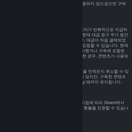
Steam에서 구매하신 Steam 지갑 자금을 사용하지 않으셨으면 구매
일 14일 안으로 환불 요청할 수 있습니다.
갱신 가능한 정기 구독
Steam은 일부 콘텐츠 및 서비스에 대해 사용자가 반복적으로 지급하
는 정기 구독(예, 월간, 연간)을 제공합니다. 현재 대금 청구 주기 동안
구독 콘텐츠 및 서비스를 사용하지 않은 경우, 대금이 처음 결제되었
거나 자동 갱신된 후 48시간 이내에 환불을 요청할 수 있습니다. 현재
대금 청구 주기 동안 구독 중인 게임을 플레이했거나 구독에 포함된
혜택이나 할인을 사용, 소비, 변경 또는 양도한 경우, 콘텐츠가 사용되
었다고 간주합니다.
참고로
계정 정보
에 가시면 활성화된 구독권을 언제든지 취소할 수 있
습니다. 한번 취소된 구독권은 자동 갱신되지 않지만, 구독한 콘텐츠
와 혜택에 대한 권한은 대금 청구 주기가 끝날 때까지 유지됩니다.
Steam 하드웨어
하드웨어 환불 정책
에 명시된 기간 및 과정 지침에 따라 Steam에서
구매한 Steam 하드웨어 및 액세서리에 대한 환불을 요청할 수 있습니
다.
꾸러미에 대한 환불