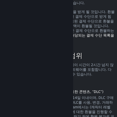
가로 환불을 받을 수 있는 권리가 있을 수 있습니다.
환불 요청이 확인된 다음 1주일 안으로 환불을 받게 될 것입니다. 환불
금액은 Steam 지갑 자금 또는 구매에 사용된 결제 수단으로 받게 됩
니다. 어떠한 이유로 Steam에서 구매에 사용된 결제 수단으로 환불을
진행하지 못하면 귀하의 Steam 지갑으로 금액이 환불될 것입니다.
(Steam에서 지원하는 일부 결제 수단은 기존 결제 수단으로 환불하는
것을 지원하지 않습니다.
여기를 클릭하여 해당되는 결제 수단 목록을
확인할 수 있습니다
.)
환불 정책이 적용되는 범위
Steam 환불은 (구매 2주 안으로 그리고 플레이 시간이 2시간 넘지 않
는) Steam 상점에서 판매되는 게임 및 소프트웨어를 포함합니다. 다
른 구매에 대한 환불 진행을 아래서 확인할 수 있습니다.
다운로드 콘텐츠에 대한 환불
(Steam 상점에서 게임 또는 소프트웨어를 위한 콘텐츠, "DLC")
Steam 상점에서 구매한 DLC는 구매일에서 14일 이내이며, DLC 구매
후 게임 플레이 시간이 2시간을 넘지 않고, DLC를 사용, 변경, 거래하
지 않은 상태에서만 환불이 가능합니다. Steam에서는 (캐릭터 레벨
상승이 존재하는 내용 등의) 일부 타사 DLC에 대한 환불을 진행할 수
없습니다. 해당 DLC는 Steam 상점에서 구매하기 전에 환불 불가로 표