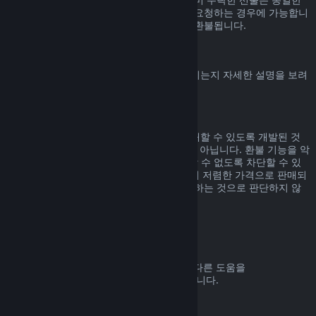
기간 내에, 선물을 수락한 사용자가 환불을 요청하는 경우에 가능합니
다. 선물을 구매한 비용은 원래 구매자에게 환불됩니다.
EU 취소권
Steam 고객에게 EU 취소권이 어떻게 적용되는지 자세한 설명을 보려
면
여기를 클릭
해 주세요.
악용
환불 기능은 Steam에서 위험 부담 없이 구매할 수 있도록 개발된 것
입니다. 즉, 게임을 무료로 즐기기 위한 것이 아닙니다. 환불 기능을 악
용하는 것으로 판단되면 해당 기능을 사용할 수 없도록 차단할 수 있
습니다. 단, 구매하신 제품이 바로 다음 날 더 저렴한 가격으로 판매되
고 있어서 환불 후 다시 구매하는 것은 악용하는 것으로 판단하지 않
습니다.
환불 요청하는 방법
귀하의 Steam 구매에 대한 환불 요청 또는 다른 도움을
help.steampowered.com
에서 받을 수 있습니다.