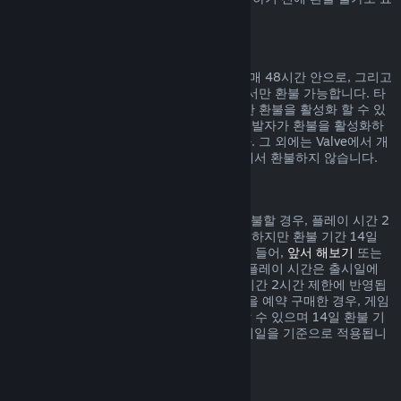
시되어 있습니다.
게임 내 구매에 대한 환불
Valve에서 개발된 게임 내 아이템 구매는 구매 48시간 안으로, 그리고
아이템이 사용, 변경, 거래되지 않은 상태에서만 환불 가능합니다. 타
사 개발자들은 자신의 게임 내 아이템에 대한 환불을 활성화 할 수 있
습니다. 귀하께서 구매하시려는 아이템이 개발자가 환불을 활성화하
였는지 구매하기 전 표시되어 있을 것입니다. 그 외에는 Valve에서 개
발되지 않은 게임 내 아이템 구매는 Steam에서 환불하지 않습니다.
출시일 이전에 구매한 게임 환불
Steam에서 출시일 이전에 구매한 게임을 환불할 경우, 플레이 시간 2
시간 제한이 적용됩니다(베타 테스트 제외). 하지만 환불 기간 14일
제한은 출시일을 기준으로 시작됩니다. 예를 들어,
앞서 해보기
또는
어드밴스 액세스
게임을 구매한 경우, 모든 플레이 시간은 출시일에
상관없이 환불 시 적용되는 제한인 플레이 시간 2시간 제한에 반영됩
니다. 출시일 이전에 플레이할 수 없는 게임을 예약 구매한 경우, 게임
이 출시되기 전에는 언제든지 환불을 요청할 수 있으며 14일 환불 기
간 및 2시간 플레이 시간 제한은 게임의 출시일을 기준으로 적용됩니
다.
Steam 지갑 환불