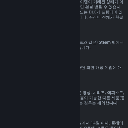
Steam 상점에서 구매된 꾸러미에 포함된 아이템이 거래된 상태가 아
니고 전체 플레이 시간이 2시간을 넘지 않으면 환불 받을 수 있습니
다. 꾸러미에 환불 불가능한 게임 내 아이템 또는 DLC가 포함되어 있
으면 꾸러미에 대한 환불을 해 드릴 수 없습니다. 꾸러미 전체가 환불
가능한지는 구매 과정에서 알려드립니다.
Steam 밖에서 진행된 구매
Valve는 (타사 구매 CD키 및 Steam 지갑 코드와 같은) Steam 밖에서
진행된 구매에 대해서는 환불해 드릴 수 없습니다.
VAC 차단
게임에서 VAC (Valve Anti-Cheat 시스템) 차단 되면 해당 게임에 대
한 환불 권한을 잃게 됩니다.
동영상 콘텐츠
Steam에서 구매한 동영상 콘텐츠(영화, 짧은 영상, 시리즈, 에피소드,
튜토리얼 등)는 환불이 불가능합니다. 단, 환불이 가능한 다른 제품(동
영상이 아닌 제품)과 함께 꾸러미로 묶여 있는 경우는 제외합니다.
선물에 대한 환불
수락하지 않은 선물은 기본 환불 기간(구매일에서 14일 이내, 플레이
시간 2시간 미만) 내에 환불 가능합니다. 이미 수락한 선물은 동일한