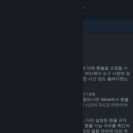
로그인
상점
커뮤니티
Steam 환불
정보
어떤 이유든, Steam을 통한 거의 모든 구매에 대해 환불을 요청할 수
있습니다. 예를 들어, 내가 가진 PC가 게임의 하드웨어 요구 사항에 맞
지원
지 않거나, 게임을 잘못 구매했거나, 게임을 한 시간 정도 플레이했는
데 마음에 들지 않거나 하는 경우가 있겠죠.
언어 변경
환불 요청 이유에 관계없이, 명시된 환불 기간 내에
help.steampowered.com
을 통해 환불을 요청하시면 Valve에서 환불
Steam 모바일 앱 다운로드
을 진행해 드립니다. 단, 게임의 경우, 플레이 시간이 2시간 미만이어
야 합니다.
PC 웹사이트 보기
자세한 정보는 아래에서 확인할 수 있습니다. 다만 설명된 환불 규칙
에 해당하지 않더라도 일단 환불을 요청하면 환불 가능 여부를 확인하
는 절차를 거칩니다. 일부 지역의 고객은 게임의 결함 여부에 따라 추