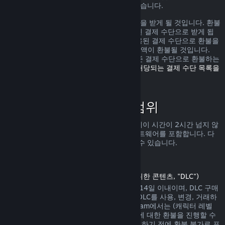
가로 환불을 받을 수 있는 권리가 있을 수 있습니다.
환불 요청이 확인된 다음 1주일 안으로 환불을 받게 될 것입니다. 환불
금액은 Steam 지갑 자금 또는 구매에 사용된 결제 수단으로 받게 됩
니다. 어떠한 이유로 Steam에서 구매에 사용된 결제 수단으로 환불을
진행하지 못하면 귀하의 Steam 지갑으로 금액이 환불될 것입니다.
(Steam에서 지원하는 일부 결제 수단은 기존 결제 수단으로 환불하는
것을 지원하지 않습니다.
여기를 클릭하여 해당되는 결제 수단 목록을
확인할 수 있습니다
.)
환불 정책이 적용되는 범위
Steam 환불은 (구매 2주 안으로 그리고 플레이 시간이 2시간 넘지 않
는) Steam 상점에서 판매되는 게임 및 소프트웨어를 포함합니다. 다
른 구매에 대한 환불 진행을 아래서 확인할 수 있습니다.
다운로드 콘텐츠에 대한 환불
(Steam 상점에서 게임 또는 소프트웨어를 위한 콘텐츠, "DLC")
Steam 상점에서 구매한 DLC는 구매일에서 14일 이내이며, DLC 구매
후 게임 플레이 시간이 2시간을 넘지 않고, DLC를 사용, 변경, 거래하
지 않은 상태에서만 환불이 가능합니다. Steam에서는 (캐릭터 레벨
상승이 존재하는 내용 등의) 일부 타사 DLC에 대한 환불을 진행할 수
없습니다. 해당 DLC는 Steam 상점에서 구매하기 전에 환불 불가로 표