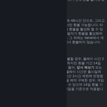
시되어 있습니다.
게임 내 구매에 대한 환불
Valve에서 개발된 게임 내 아이템 구매는 구매 48시간 안으로, 그리고
아이템이 사용, 변경, 거래되지 않은 상태에서만 환불 가능합니다. 타
사 개발자들은 자신의 게임 내 아이템에 대한 환불을 활성화 할 수 있
습니다. 귀하께서 구매하시려는 아이템이 개발자가 환불을 활성화하
였는지 구매하기 전 표시되어 있을 것입니다. 그 외에는 Valve에서 개
발되지 않은 게임 내 아이템 구매는 Steam에서 환불하지 않습니다.
출시일 이전에 구매한 게임 환불
Steam에서 출시일 이전에 구매한 게임을 환불할 경우, 플레이 시간 2
시간 제한이 적용됩니다(베타 테스트 제외). 하지만 환불 기간 14일
제한은 출시일을 기준으로 시작됩니다. 예를 들어,
앞서 해보기
또는
어드밴스 액세스
게임을 구매한 경우, 모든 플레이 시간은 출시일에
상관없이 환불 시 적용되는 제한인 플레이 시간 2시간 제한에 반영됩
니다. 출시일 이전에 플레이할 수 없는 게임을 예약 구매한 경우, 게임
이 출시되기 전에는 언제든지 환불을 요청할 수 있으며 14일 환불 기
간 및 2시간 플레이 시간 제한은 게임의 출시일을 기준으로 적용됩니
다.
Steam 지갑 환불