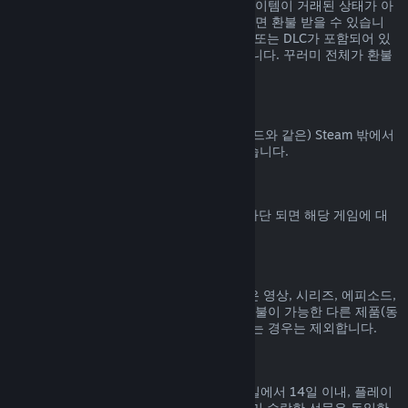
Steam 상점에서 구매된 꾸러미에 포함된 아이템이 거래된 상태가 아
니고 전체 플레이 시간이 2시간을 넘지 않으면 환불 받을 수 있습니
다. 꾸러미에 환불 불가능한 게임 내 아이템 또는 DLC가 포함되어 있
으면 꾸러미에 대한 환불을 해 드릴 수 없습니다. 꾸러미 전체가 환불
가능한지는 구매 과정에서 알려드립니다.
Steam 밖에서 진행된 구매
Valve는 (타사 구매 CD키 및 Steam 지갑 코드와 같은) Steam 밖에서
진행된 구매에 대해서는 환불해 드릴 수 없습니다.
VAC 차단
게임에서 VAC (Valve Anti-Cheat 시스템) 차단 되면 해당 게임에 대
한 환불 권한을 잃게 됩니다.
동영상 콘텐츠
Steam에서 구매한 동영상 콘텐츠(영화, 짧은 영상, 시리즈, 에피소드,
튜토리얼 등)는 환불이 불가능합니다. 단, 환불이 가능한 다른 제품(동
영상이 아닌 제품)과 함께 꾸러미로 묶여 있는 경우는 제외합니다.
선물에 대한 환불
수락하지 않은 선물은 기본 환불 기간(구매일에서 14일 이내, 플레이
시간 2시간 미만) 내에 환불 가능합니다. 이미 수락한 선물은 동일한