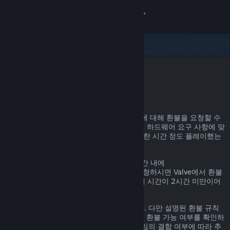
로그인
상점
커뮤니티
Steam 환불
정보
어떤 이유든, Steam을 통한 거의 모든 구매에 대해 환불을 요청할 수
있습니다. 예를 들어, 내가 가진 PC가 게임의 하드웨어 요구 사항에 맞
지원
지 않거나, 게임을 잘못 구매했거나, 게임을 한 시간 정도 플레이했는
데 마음에 들지 않거나 하는 경우가 있겠죠.
언어 변경
환불 요청 이유에 관계없이, 명시된 환불 기간 내에
help.steampowered.com
을 통해 환불을 요청하시면 Valve에서 환불
Steam 모바일 앱 다운로드
을 진행해 드립니다. 단, 게임의 경우, 플레이 시간이 2시간 미만이어
야 합니다.
PC 웹사이트 보기
자세한 정보는 아래에서 확인할 수 있습니다. 다만 설명된 환불 규칙
에 해당하지 않더라도 일단 환불을 요청하면 환불 가능 여부를 확인하
는 절차를 거칩니다. 일부 지역의 고객은 게임의 결함 여부에 따라 추