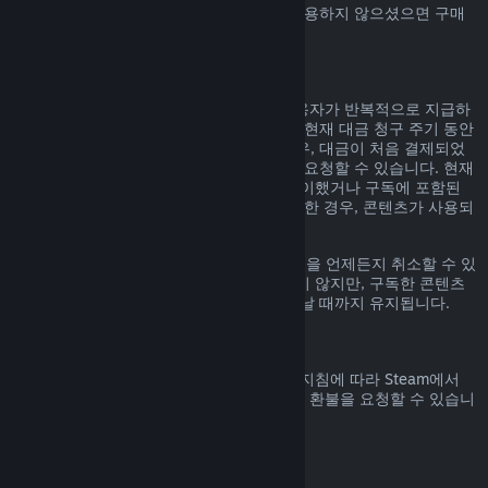
Steam에서 구매하신 Steam 지갑 자금을 사용하지 않으셨으면 구매
일 14일 안으로 환불 요청할 수 있습니다.
갱신 가능한 정기 구독
Steam은 일부 콘텐츠 및 서비스에 대해 사용자가 반복적으로 지급하
는 정기 구독(예, 월간, 연간)을 제공합니다. 현재 대금 청구 주기 동안
구독 콘텐츠 및 서비스를 사용하지 않은 경우, 대금이 처음 결제되었
거나 자동 갱신된 후 48시간 이내에 환불을 요청할 수 있습니다. 현재
대금 청구 주기 동안 구독 중인 게임을 플레이했거나 구독에 포함된
혜택이나 할인을 사용, 소비, 변경 또는 양도한 경우, 콘텐츠가 사용되
었다고 간주합니다.
참고로
계정 정보
에 가시면 활성화된 구독권을 언제든지 취소할 수 있
습니다. 한번 취소된 구독권은 자동 갱신되지 않지만, 구독한 콘텐츠
와 혜택에 대한 권한은 대금 청구 주기가 끝날 때까지 유지됩니다.
Steam 하드웨어
하드웨어 환불 정책
에 명시된 기간 및 과정 지침에 따라 Steam에서
구매한 Steam 하드웨어 및 액세서리에 대한 환불을 요청할 수 있습니
다.
꾸러미에 대한 환불