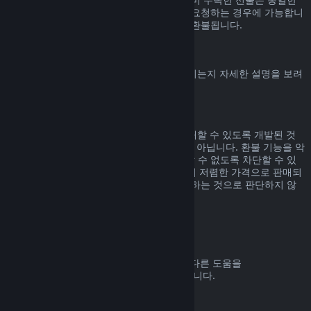
기간 내에, 선물을 수락한 사용자가 환불을 요청하는 경우에 가능합니
다. 선물을 구매한 비용은 원래 구매자에게 환불됩니다.
EU 취소권
Steam 고객에게 EU 취소권이 어떻게 적용되는지 자세한 설명을 보려
면
여기를 클릭
해 주세요.
악용
환불 기능은 Steam에서 위험 부담 없이 구매할 수 있도록 개발된 것
입니다. 즉, 게임을 무료로 즐기기 위한 것이 아닙니다. 환불 기능을 악
용하는 것으로 판단되면 해당 기능을 사용할 수 없도록 차단할 수 있
습니다. 단, 구매하신 제품이 바로 다음 날 더 저렴한 가격으로 판매되
고 있어서 환불 후 다시 구매하는 것은 악용하는 것으로 판단하지 않
습니다.
환불 요청하는 방법
귀하의 Steam 구매에 대한 환불 요청 또는 다른 도움을
help.steampowered.com
에서 받을 수 있습니다.