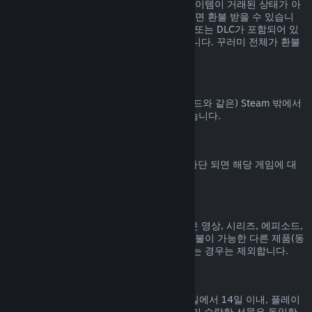
Steam 상점에서 구매된 꾸러미에 포함된 아이템이 거래된 상태가 아
니고 전체 플레이 시간이 2시간을 넘지 않으면 환불 받을 수 있습니
다. 꾸러미에 환불 불가능한 게임 내 아이템 또는 DLC가 포함되어 있
으면 꾸러미에 대한 환불을 해 드릴 수 없습니다. 꾸러미 전체가 환불
가능한지는 구매 과정에서 알려드립니다.
Steam 밖에서 진행된 구매
Valve는 (타사 구매 CD키 및 Steam 지갑 코드와 같은) Steam 밖에서
진행된 구매에 대해서는 환불해 드릴 수 없습니다.
VAC 차단
게임에서 VAC (Valve Anti-Cheat 시스템) 차단 되면 해당 게임에 대
한 환불 권한을 잃게 됩니다.
동영상 콘텐츠
Steam에서 구매한 동영상 콘텐츠(영화, 짧은 영상, 시리즈, 에피소드,
튜토리얼 등)는 환불이 불가능합니다. 단, 환불이 가능한 다른 제품(동
영상이 아닌 제품)과 함께 꾸러미로 묶여 있는 경우는 제외합니다.
선물에 대한 환불
수락하지 않은 선물은 기본 환불 기간(구매일에서 14일 이내, 플레이
시간 2시간 미만) 내에 환불 가능합니다. 이미 수락한 선물은 동일한