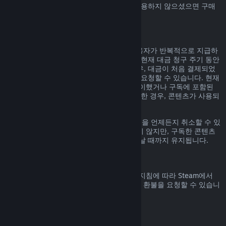
Steam에서 구매하신 Steam 지갑 자금을 사용하지 않으셨으면 구매
일 14일 안으로 환불 요청할 수 있습니다.
갱신 가능한 정기 구독
Steam은 일부 콘텐츠 및 서비스에 대해 사용자가 반복적으로 지급하
는 정기 구독(예, 월간, 연간)을 제공합니다. 현재 대금 청구 주기 동안
구독 콘텐츠 및 서비스를 사용하지 않은 경우, 대금이 처음 결제되었
거나 자동 갱신된 후 48시간 이내에 환불을 요청할 수 있습니다. 현재
대금 청구 주기 동안 구독 중인 게임을 플레이했거나 구독에 포함된
혜택이나 할인을 사용, 소비, 변경 또는 양도한 경우, 콘텐츠가 사용되
었다고 간주합니다.
참고로
계정 정보
에 가시면 활성화된 구독권을 언제든지 취소할 수 있
습니다. 한번 취소된 구독권은 자동 갱신되지 않지만, 구독한 콘텐츠
와 혜택에 대한 권한은 대금 청구 주기가 끝날 때까지 유지됩니다.
Steam 하드웨어
하드웨어 환불 정책
에 명시된 기간 및 과정 지침에 따라 Steam에서
구매한 Steam 하드웨어 및 액세서리에 대한 환불을 요청할 수 있습니
다.
꾸러미에 대한 환불