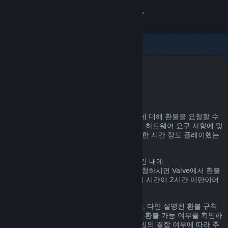
로그인
상점
커뮤니티
Steam 환불
정보
어떤 이유든, Steam을 통한 거의 모든 구매에 대해 환불을 요청할 수
있습니다. 예를 들어, 내가 가진 PC가 게임의 하드웨어 요구 사항에 맞
지원
지 않거나, 게임을 잘못 구매했거나, 게임을 한 시간 정도 플레이했는
데 마음에 들지 않거나 하는 경우가 있겠죠.
언어 변경
환불 요청 이유에 관계없이, 명시된 환불 기간 내에
help.steampowered.com
을 통해 환불을 요청하시면 Valve에서 환불
Steam 모바일 앱 다운로드
을 진행해 드립니다. 단, 게임의 경우, 플레이 시간이 2시간 미만이어
야 합니다.
PC 웹사이트 보기
자세한 정보는 아래에서 확인할 수 있습니다. 다만 설명된 환불 규칙
에 해당하지 않더라도 일단 환불을 요청하면 환불 가능 여부를 확인하
는 절차를 거칩니다. 일부 지역의 고객은 게임의 결함 여부에 따라 추