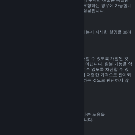
기간 내에, 선물을 수락한 사용자가 환불을 요청하는 경우에 가능합니
다. 선물을 구매한 비용은 원래 구매자에게 환불됩니다.
EU 취소권
Steam 고객에게 EU 취소권이 어떻게 적용되는지 자세한 설명을 보려
면
여기를 클릭
해 주세요.
악용
환불 기능은 Steam에서 위험 부담 없이 구매할 수 있도록 개발된 것
입니다. 즉, 게임을 무료로 즐기기 위한 것이 아닙니다. 환불 기능을 악
용하는 것으로 판단되면 해당 기능을 사용할 수 없도록 차단할 수 있
습니다. 단, 구매하신 제품이 바로 다음 날 더 저렴한 가격으로 판매되
고 있어서 환불 후 다시 구매하는 것은 악용하는 것으로 판단하지 않
습니다.
환불 요청하는 방법
귀하의 Steam 구매에 대한 환불 요청 또는 다른 도움을
help.steampowered.com
에서 받을 수 있습니다.