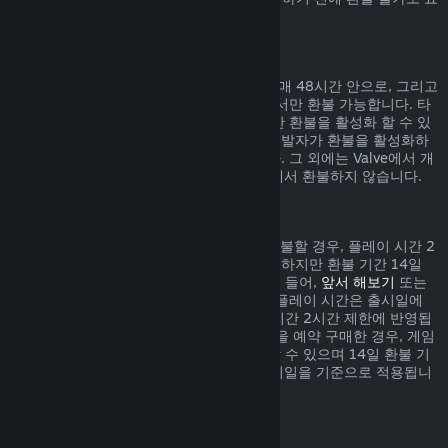
시되어 있습니다.
게임 내 구매에 대한 환불
Valve에서 개발된 게임 내 아이템 구매는 구매 48시간 안으로, 그리고
아이템이 사용, 변경, 거래되지 않은 상태에서만 환불 가능합니다. 타
사 개발자들은 자신의 게임 내 아이템에 대한 환불을 활성화 할 수 있
습니다. 귀하께서 구매하시려는 아이템이 개발자가 환불을 활성화하
였는지 구매하기 전 표시되어 있을 것입니다. 그 외에는 Valve에서 개
발되지 않은 게임 내 아이템 구매는 Steam에서 환불하지 않습니다.
출시일 이전에 구매한 게임 환불
Steam에서 출시일 이전에 구매한 게임을 환불할 경우, 플레이 시간 2
시간 제한이 적용됩니다(베타 테스트 제외). 하지만 환불 기간 14일
제한은 출시일을 기준으로 시작됩니다. 예를 들어,
앞서 해보기
또는
어드밴스 액세스
게임을 구매한 경우, 모든 플레이 시간은 출시일에
상관없이 환불 시 적용되는 제한인 플레이 시간 2시간 제한에 반영됩
니다. 출시일 이전에 플레이할 수 없는 게임을 예약 구매한 경우, 게임
이 출시되기 전에는 언제든지 환불을 요청할 수 있으며 14일 환불 기
간 및 2시간 플레이 시간 제한은 게임의 출시일을 기준으로 적용됩니
다.
Steam 지갑 환불