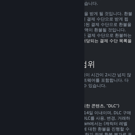
가로 환불을 받을 수 있는 권리가 있을 수 있습니다.
환불 요청이 확인된 다음 1주일 안으로 환불을 받게 될 것입니다. 환불
금액은 Steam 지갑 자금 또는 구매에 사용된 결제 수단으로 받게 됩
니다. 어떠한 이유로 Steam에서 구매에 사용된 결제 수단으로 환불을
진행하지 못하면 귀하의 Steam 지갑으로 금액이 환불될 것입니다.
(Steam에서 지원하는 일부 결제 수단은 기존 결제 수단으로 환불하는
것을 지원하지 않습니다.
여기를 클릭하여 해당되는 결제 수단 목록을
확인할 수 있습니다
.)
환불 정책이 적용되는 범위
Steam 환불은 (구매 2주 안으로 그리고 플레이 시간이 2시간 넘지 않
는) Steam 상점에서 판매되는 게임 및 소프트웨어를 포함합니다. 다
른 구매에 대한 환불 진행을 아래서 확인할 수 있습니다.
다운로드 콘텐츠에 대한 환불
(Steam 상점에서 게임 또는 소프트웨어를 위한 콘텐츠, "DLC")
Steam 상점에서 구매한 DLC는 구매일에서 14일 이내이며, DLC 구매
후 게임 플레이 시간이 2시간을 넘지 않고, DLC를 사용, 변경, 거래하
지 않은 상태에서만 환불이 가능합니다. Steam에서는 (캐릭터 레벨
상승이 존재하는 내용 등의) 일부 타사 DLC에 대한 환불을 진행할 수
없습니다. 해당 DLC는 Steam 상점에서 구매하기 전에 환불 불가로 표