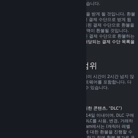
가로 환불을 받을 수 있는 권리가 있을 수 있습니다.
환불 요청이 확인된 다음 1주일 안으로 환불을 받게 될 것입니다. 환불
금액은 Steam 지갑 자금 또는 구매에 사용된 결제 수단으로 받게 됩
니다. 어떠한 이유로 Steam에서 구매에 사용된 결제 수단으로 환불을
진행하지 못하면 귀하의 Steam 지갑으로 금액이 환불될 것입니다.
(Steam에서 지원하는 일부 결제 수단은 기존 결제 수단으로 환불하는
것을 지원하지 않습니다.
여기를 클릭하여 해당되는 결제 수단 목록을
확인할 수 있습니다
.)
환불 정책이 적용되는 범위
Steam 환불은 (구매 2주 안으로 그리고 플레이 시간이 2시간 넘지 않
는) Steam 상점에서 판매되는 게임 및 소프트웨어를 포함합니다. 다
른 구매에 대한 환불 진행을 아래서 확인할 수 있습니다.
다운로드 콘텐츠에 대한 환불
(Steam 상점에서 게임 또는 소프트웨어를 위한 콘텐츠, "DLC")
Steam 상점에서 구매한 DLC는 구매일에서 14일 이내이며, DLC 구매
후 게임 플레이 시간이 2시간을 넘지 않고, DLC를 사용, 변경, 거래하
지 않은 상태에서만 환불이 가능합니다. Steam에서는 (캐릭터 레벨
상승이 존재하는 내용 등의) 일부 타사 DLC에 대한 환불을 진행할 수
없습니다. 해당 DLC는 Steam 상점에서 구매하기 전에 환불 불가로 표