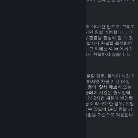
시되어 있습니다.
게임 내 구매에 대한 환불
Valve에서 개발된 게임 내 아이템 구매는 구매 48시간 안으로, 그리고
아이템이 사용, 변경, 거래되지 않은 상태에서만 환불 가능합니다. 타
사 개발자들은 자신의 게임 내 아이템에 대한 환불을 활성화 할 수 있
습니다. 귀하께서 구매하시려는 아이템이 개발자가 환불을 활성화하
였는지 구매하기 전 표시되어 있을 것입니다. 그 외에는 Valve에서 개
발되지 않은 게임 내 아이템 구매는 Steam에서 환불하지 않습니다.
출시일 이전에 구매한 게임 환불
Steam에서 출시일 이전에 구매한 게임을 환불할 경우, 플레이 시간 2
시간 제한이 적용됩니다(베타 테스트 제외). 하지만 환불 기간 14일
제한은 출시일을 기준으로 시작됩니다. 예를 들어,
앞서 해보기
또는
어드밴스 액세스
게임을 구매한 경우, 모든 플레이 시간은 출시일에
상관없이 환불 시 적용되는 제한인 플레이 시간 2시간 제한에 반영됩
니다. 출시일 이전에 플레이할 수 없는 게임을 예약 구매한 경우, 게임
이 출시되기 전에는 언제든지 환불을 요청할 수 있으며 14일 환불 기
간 및 2시간 플레이 시간 제한은 게임의 출시일을 기준으로 적용됩니
다.
Steam 지갑 환불