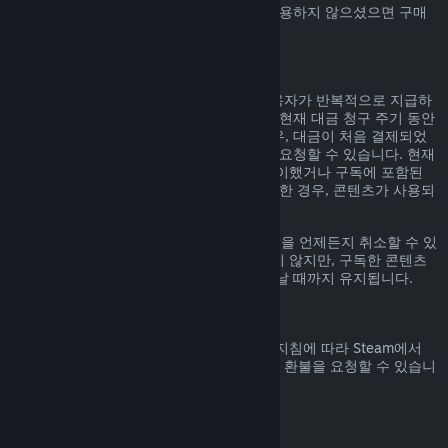
Steam에서 구매하신 Steam 지갑 자금을 사용하지 않으셨으면 구매
일 14일 안으로 환불 요청할 수 있습니다.
갱신 가능한 정기 구독
Steam은 일부 콘텐츠 및 서비스에 대해 사용자가 반복적으로 지급하
는 정기 구독(예, 월간, 연간)을 제공합니다. 현재 대금 청구 주기 동안
구독 콘텐츠 및 서비스를 사용하지 않은 경우, 대금이 처음 결제되었
거나 자동 갱신된 후 48시간 이내에 환불을 요청할 수 있습니다. 현재
대금 청구 주기 동안 구독 중인 게임을 플레이했거나 구독에 포함된
혜택이나 할인을 사용, 소비, 변경 또는 양도한 경우, 콘텐츠가 사용되
었다고 간주합니다.
참고로
계정 정보
에 가시면 활성화된 구독권을 언제든지 취소할 수 있
습니다. 한번 취소된 구독권은 자동 갱신되지 않지만, 구독한 콘텐츠
와 혜택에 대한 권한은 대금 청구 주기가 끝날 때까지 유지됩니다.
Steam 하드웨어
하드웨어 환불 정책
에 명시된 기간 및 과정 지침에 따라 Steam에서
구매한 Steam 하드웨어 및 액세서리에 대한 환불을 요청할 수 있습니
다.
꾸러미에 대한 환불