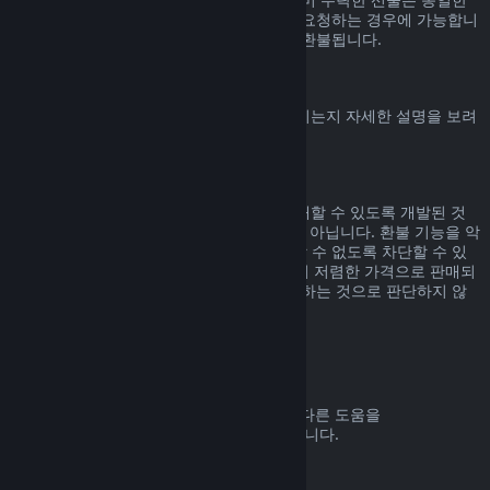
기간 내에, 선물을 수락한 사용자가 환불을 요청하는 경우에 가능합니
다. 선물을 구매한 비용은 원래 구매자에게 환불됩니다.
EU 취소권
Steam 고객에게 EU 취소권이 어떻게 적용되는지 자세한 설명을 보려
면
여기를 클릭
해 주세요.
악용
환불 기능은 Steam에서 위험 부담 없이 구매할 수 있도록 개발된 것
입니다. 즉, 게임을 무료로 즐기기 위한 것이 아닙니다. 환불 기능을 악
용하는 것으로 판단되면 해당 기능을 사용할 수 없도록 차단할 수 있
습니다. 단, 구매하신 제품이 바로 다음 날 더 저렴한 가격으로 판매되
고 있어서 환불 후 다시 구매하는 것은 악용하는 것으로 판단하지 않
습니다.
환불 요청하는 방법
귀하의 Steam 구매에 대한 환불 요청 또는 다른 도움을
help.steampowered.com
에서 받을 수 있습니다.