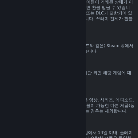
Steam 상점에서 구매된 꾸러미에 포함된 아이템이 거래된 상태가 아
니고 전체 플레이 시간이 2시간을 넘지 않으면 환불 받을 수 있습니
다. 꾸러미에 환불 불가능한 게임 내 아이템 또는 DLC가 포함되어 있
으면 꾸러미에 대한 환불을 해 드릴 수 없습니다. 꾸러미 전체가 환불
가능한지는 구매 과정에서 알려드립니다.
Steam 밖에서 진행된 구매
Valve는 (타사 구매 CD키 및 Steam 지갑 코드와 같은) Steam 밖에서
진행된 구매에 대해서는 환불해 드릴 수 없습니다.
VAC 차단
게임에서 VAC (Valve Anti-Cheat 시스템) 차단 되면 해당 게임에 대
한 환불 권한을 잃게 됩니다.
동영상 콘텐츠
Steam에서 구매한 동영상 콘텐츠(영화, 짧은 영상, 시리즈, 에피소드,
튜토리얼 등)는 환불이 불가능합니다. 단, 환불이 가능한 다른 제품(동
영상이 아닌 제품)과 함께 꾸러미로 묶여 있는 경우는 제외합니다.
선물에 대한 환불
수락하지 않은 선물은 기본 환불 기간(구매일에서 14일 이내, 플레이
시간 2시간 미만) 내에 환불 가능합니다. 이미 수락한 선물은 동일한