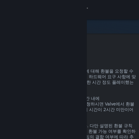
로그인
상점
커뮤니티
Steam 환불
정보
어떤 이유든, Steam을 통한 거의 모든 구매에 대해 환불을 요청할 수
있습니다. 예를 들어, 내가 가진 PC가 게임의 하드웨어 요구 사항에 맞
지원
지 않거나, 게임을 잘못 구매했거나, 게임을 한 시간 정도 플레이했는
데 마음에 들지 않거나 하는 경우가 있겠죠.
언어 변경
환불 요청 이유에 관계없이, 명시된 환불 기간 내에
help.steampowered.com
을 통해 환불을 요청하시면 Valve에서 환불
Steam 모바일 앱 다운로드
을 진행해 드립니다. 단, 게임의 경우, 플레이 시간이 2시간 미만이어
야 합니다.
PC 웹사이트 보기
자세한 정보는 아래에서 확인할 수 있습니다. 다만 설명된 환불 규칙
에 해당하지 않더라도 일단 환불을 요청하면 환불 가능 여부를 확인하
는 절차를 거칩니다. 일부 지역의 고객은 게임의 결함 여부에 따라 추