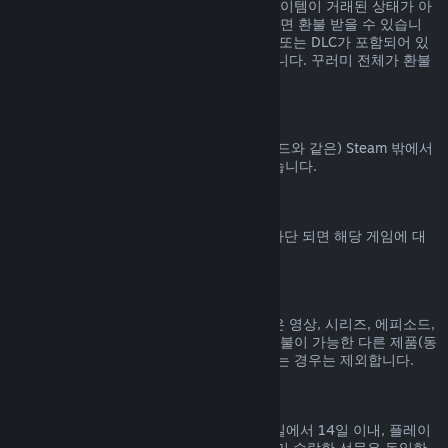
Steam 상점에서 구매된 꾸러미에 포함된 아이템이 거래된 상태가 아
니고 전체 플레이 시간이 2시간을 넘지 않으면 환불 받을 수 있습니
다. 꾸러미에 환불 불가능한 게임 내 아이템 또는 DLC가 포함되어 있
으면 꾸러미에 대한 환불을 해 드릴 수 없습니다. 꾸러미 전체가 환불
가능한지는 구매 과정에서 알려드립니다.
Steam 밖에서 진행된 구매
Valve는 (타사 구매 CD키 및 Steam 지갑 코드와 같은) Steam 밖에서
진행된 구매에 대해서는 환불해 드릴 수 없습니다.
VAC 차단
게임에서 VAC (Valve Anti-Cheat 시스템) 차단 되면 해당 게임에 대
한 환불 권한을 잃게 됩니다.
동영상 콘텐츠
Steam에서 구매한 동영상 콘텐츠(영화, 짧은 영상, 시리즈, 에피소드,
튜토리얼 등)는 환불이 불가능합니다. 단, 환불이 가능한 다른 제품(동
영상이 아닌 제품)과 함께 꾸러미로 묶여 있는 경우는 제외합니다.
선물에 대한 환불
수락하지 않은 선물은 기본 환불 기간(구매일에서 14일 이내, 플레이
시간 2시간 미만) 내에 환불 가능합니다. 이미 수락한 선물은 동일한