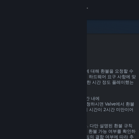
로그인
상점
커뮤니티
Steam 환불
정보
어떤 이유든, Steam을 통한 거의 모든 구매에 대해 환불을 요청할 수
있습니다. 예를 들어, 내가 가진 PC가 게임의 하드웨어 요구 사항에 맞
지원
지 않거나, 게임을 잘못 구매했거나, 게임을 한 시간 정도 플레이했는
데 마음에 들지 않거나 하는 경우가 있겠죠.
언어 변경
환불 요청 이유에 관계없이, 명시된 환불 기간 내에
help.steampowered.com
을 통해 환불을 요청하시면 Valve에서 환불
Steam 모바일 앱 다운로드
을 진행해 드립니다. 단, 게임의 경우, 플레이 시간이 2시간 미만이어
야 합니다.
PC 웹사이트 보기
자세한 정보는 아래에서 확인할 수 있습니다. 다만 설명된 환불 규칙
에 해당하지 않더라도 일단 환불을 요청하면 환불 가능 여부를 확인하
는 절차를 거칩니다. 일부 지역의 고객은 게임의 결함 여부에 따라 추