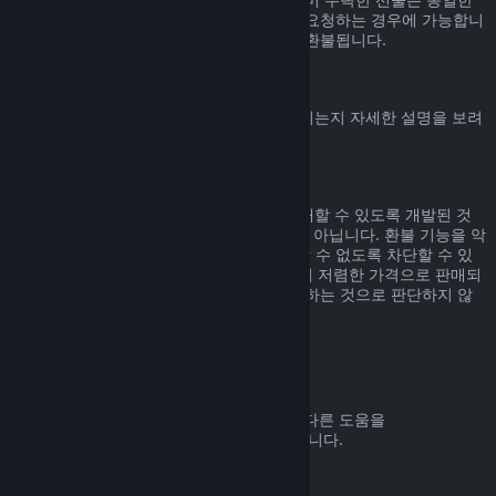
기간 내에, 선물을 수락한 사용자가 환불을 요청하는 경우에 가능합니
다. 선물을 구매한 비용은 원래 구매자에게 환불됩니다.
EU 취소권
Steam 고객에게 EU 취소권이 어떻게 적용되는지 자세한 설명을 보려
면
여기를 클릭
해 주세요.
악용
환불 기능은 Steam에서 위험 부담 없이 구매할 수 있도록 개발된 것
입니다. 즉, 게임을 무료로 즐기기 위한 것이 아닙니다. 환불 기능을 악
용하는 것으로 판단되면 해당 기능을 사용할 수 없도록 차단할 수 있
습니다. 단, 구매하신 제품이 바로 다음 날 더 저렴한 가격으로 판매되
고 있어서 환불 후 다시 구매하는 것은 악용하는 것으로 판단하지 않
습니다.
환불 요청하는 방법
귀하의 Steam 구매에 대한 환불 요청 또는 다른 도움을
help.steampowered.com
에서 받을 수 있습니다.