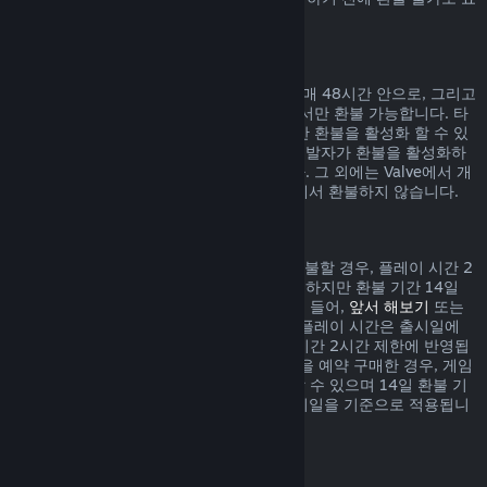
시되어 있습니다.
게임 내 구매에 대한 환불
Valve에서 개발된 게임 내 아이템 구매는 구매 48시간 안으로, 그리고
아이템이 사용, 변경, 거래되지 않은 상태에서만 환불 가능합니다. 타
사 개발자들은 자신의 게임 내 아이템에 대한 환불을 활성화 할 수 있
습니다. 귀하께서 구매하시려는 아이템이 개발자가 환불을 활성화하
였는지 구매하기 전 표시되어 있을 것입니다. 그 외에는 Valve에서 개
발되지 않은 게임 내 아이템 구매는 Steam에서 환불하지 않습니다.
출시일 이전에 구매한 게임 환불
Steam에서 출시일 이전에 구매한 게임을 환불할 경우, 플레이 시간 2
시간 제한이 적용됩니다(베타 테스트 제외). 하지만 환불 기간 14일
제한은 출시일을 기준으로 시작됩니다. 예를 들어,
앞서 해보기
또는
어드밴스 액세스
게임을 구매한 경우, 모든 플레이 시간은 출시일에
상관없이 환불 시 적용되는 제한인 플레이 시간 2시간 제한에 반영됩
니다. 출시일 이전에 플레이할 수 없는 게임을 예약 구매한 경우, 게임
이 출시되기 전에는 언제든지 환불을 요청할 수 있으며 14일 환불 기
간 및 2시간 플레이 시간 제한은 게임의 출시일을 기준으로 적용됩니
다.
Steam 지갑 환불