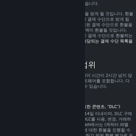
가로 환불을 받을 수 있는 권리가 있을 수 있습니다.
환불 요청이 확인된 다음 1주일 안으로 환불을 받게 될 것입니다. 환불
금액은 Steam 지갑 자금 또는 구매에 사용된 결제 수단으로 받게 됩
니다. 어떠한 이유로 Steam에서 구매에 사용된 결제 수단으로 환불을
진행하지 못하면 귀하의 Steam 지갑으로 금액이 환불될 것입니다.
(Steam에서 지원하는 일부 결제 수단은 기존 결제 수단으로 환불하는
것을 지원하지 않습니다.
여기를 클릭하여 해당되는 결제 수단 목록을
확인할 수 있습니다
.)
환불 정책이 적용되는 범위
Steam 환불은 (구매 2주 안으로 그리고 플레이 시간이 2시간 넘지 않
는) Steam 상점에서 판매되는 게임 및 소프트웨어를 포함합니다. 다
른 구매에 대한 환불 진행을 아래서 확인할 수 있습니다.
다운로드 콘텐츠에 대한 환불
(Steam 상점에서 게임 또는 소프트웨어를 위한 콘텐츠, "DLC")
Steam 상점에서 구매한 DLC는 구매일에서 14일 이내이며, DLC 구매
후 게임 플레이 시간이 2시간을 넘지 않고, DLC를 사용, 변경, 거래하
지 않은 상태에서만 환불이 가능합니다. Steam에서는 (캐릭터 레벨
상승이 존재하는 내용 등의) 일부 타사 DLC에 대한 환불을 진행할 수
없습니다. 해당 DLC는 Steam 상점에서 구매하기 전에 환불 불가로 표