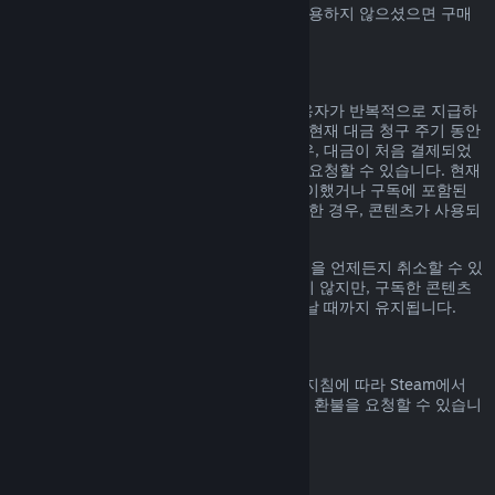
Steam에서 구매하신 Steam 지갑 자금을 사용하지 않으셨으면 구매
일 14일 안으로 환불 요청할 수 있습니다.
갱신 가능한 정기 구독
Steam은 일부 콘텐츠 및 서비스에 대해 사용자가 반복적으로 지급하
는 정기 구독(예, 월간, 연간)을 제공합니다. 현재 대금 청구 주기 동안
구독 콘텐츠 및 서비스를 사용하지 않은 경우, 대금이 처음 결제되었
거나 자동 갱신된 후 48시간 이내에 환불을 요청할 수 있습니다. 현재
대금 청구 주기 동안 구독 중인 게임을 플레이했거나 구독에 포함된
혜택이나 할인을 사용, 소비, 변경 또는 양도한 경우, 콘텐츠가 사용되
었다고 간주합니다.
참고로
계정 정보
에 가시면 활성화된 구독권을 언제든지 취소할 수 있
습니다. 한번 취소된 구독권은 자동 갱신되지 않지만, 구독한 콘텐츠
와 혜택에 대한 권한은 대금 청구 주기가 끝날 때까지 유지됩니다.
Steam 하드웨어
하드웨어 환불 정책
에 명시된 기간 및 과정 지침에 따라 Steam에서
구매한 Steam 하드웨어 및 액세서리에 대한 환불을 요청할 수 있습니
다.
꾸러미에 대한 환불